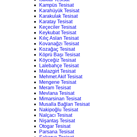
Kampüs Tesisat
Karahüyük Tesisat
Karakulak Tesisat
Karatay Tesisat
Keçeciler Tesisat
Keykubat Tesisat
Kılıç Aslan Tesisat
Kovanağzı Tesisat
Kozağaç Tesisat
Köprü Başı Tesisat
Köyceğiz Tesisat
Lalebahçe Tesisat
Malazgirt Tesisat
Mehmet Akif Tesisat
Mengene Tesisat
Meram Tesisat
Mevlana Tesisat
Mimarsinan Tesisat
Musalla Bağları Tesisat
Nakipoğlu Tesisat
Nalçacı Tesisat
Nişantaş Tesisat
Otogar Tesisat
Parsana Tesisat