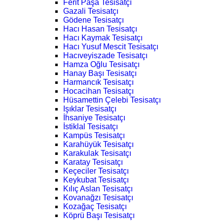
Ferit Paşa Tesisatçı
Gazali Tesisatçı
Gödene Tesisatçı
Hacı Hasan Tesisatçı
Hacı Kaymak Tesisatçı
Hacı Yusuf Mescit Tesisatçı
Hacıveyiszade Tesisatçı
Hamza Oğlu Tesisatçı
Hanay Başı Tesisatçı
Harmancık Tesisatçı
Hocacihan Tesisatçı
Hüsamettin Çelebi Tesisatçı
Işıklar Tesisatçı
İhsaniye Tesisatçı
İstiklal Tesisatçı
Kampüs Tesisatçı
Karahüyük Tesisatçı
Karakulak Tesisatçı
Karatay Tesisatçı
Keçeciler Tesisatçı
Keykubat Tesisatçı
Kılıç Aslan Tesisatçı
Kovanağzı Tesisatçı
Kozağaç Tesisatçı
Köprü Başı Tesisatçı