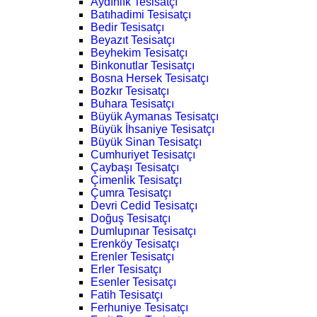
Aydınlık Tesisatçı
Batıhadimi Tesisatçı
Bedir Tesisatçı
Beyazıt Tesisatçı
Beyhekim Tesisatçı
Binkonutlar Tesisatçı
Bosna Hersek Tesisatçı
Bozkır Tesisatçı
Buhara Tesisatçı
Büyük Aymanas Tesisatçı
Büyük İhsaniye Tesisatçı
Büyük Sinan Tesisatçı
Cumhuriyet Tesisatçı
Çaybaşı Tesisatçı
Çimenlik Tesisatçı
Çumra Tesisatçı
Devri Cedid Tesisatçı
Doğuş Tesisatçı
Dumlupınar Tesisatçı
Erenköy Tesisatçı
Erenler Tesisatçı
Erler Tesisatçı
Esenler Tesisatçı
Fatih Tesisatçı
Ferhuniye Tesisatçı