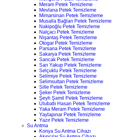
Meram Petek Temizleme
Mevlana Petek Temizleme
Mimarsinan Petek Temizleme
Musalla Bağları Petek Temizleme
Nakipoğlu Petek Temizleme
Nalçacı Petek Temizleme
Nişantaş Petek Temizleme
Otogar Petek Temizleme
Parsana Petek Temizleme
Sakarya Petek Temizleme
Sancak Petek Temizleme
Sarı Yakup Petek Temizleme
Selçuklu Petek Temizleme
Selimiye Petek Temizleme
Selimsultan Petek Temizleme
Sille Petek Temizleme
Şeker Petek Temizleme
Şeyh Şamil Petek Temizleme
Ulubatlı Hasan Petek Temizleme
Yaka Meram Petek Temizleme
Yaylapınar Petek Temizleme
Yazır Petek Temizleme
Su Arıtma
Konya Su Arıtma Cihazı
Akıncılar Su Arıtma Cihazı