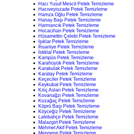
Hacı Yusuf Mescit Petek Temizleme
Hacıveyiszade Petek Temizleme
Hamza Oğlu Petek Temizleme
Hanay Başı Petek Temizleme
Harmancık Petek Temizleme
Hocacihan Petek Temizleme
Hüsamettin Çelebi Petek Temizleme
Işıklar Petek Temizleme
İhsaniye Petek Temizleme
İstiklal Petek Temizleme
Kampüs Petek Temizleme
Karahüyük Petek Temizleme
Karakulak Petek Temizleme
Karatay Petek Temizleme
Keçeciler Petek Temizleme
Keykubat Petek Temizleme
Kılıç Aslan Petek Temizleme
Kovanağzı Petek Temizleme
Kozağaç Petek Temizleme
Köprü Başı Petek Temizleme
Köyceğiz Petek Temizleme
Lalebahçe Petek Temizleme
Malazgirt Petek Temizleme
Mehmet Akif Petek Temizleme
Mengene Petek Temizleme