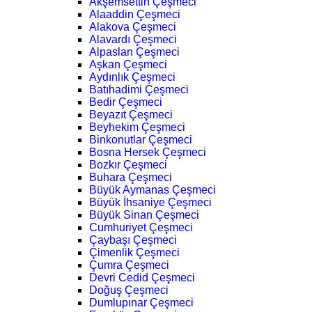
Akşemsettin Çeşmeci
Alaaddin Çeşmeci
Alakova Çeşmeci
Alavardı Çeşmeci
Alpaslan Çeşmeci
Aşkan Çeşmeci
Aydınlık Çeşmeci
Batıhadimi Çeşmeci
Bedir Çeşmeci
Beyazıt Çeşmeci
Beyhekim Çeşmeci
Binkonutlar Çeşmeci
Bosna Hersek Çeşmeci
Bozkır Çeşmeci
Buhara Çeşmeci
Büyük Aymanas Çeşmeci
Büyük İhsaniye Çeşmeci
Büyük Sinan Çeşmeci
Cumhuriyet Çeşmeci
Çaybaşı Çeşmeci
Çimenlik Çeşmeci
Çumra Çeşmeci
Devri Cedid Çeşmeci
Doğuş Çeşmeci
Dumlupınar Çeşmeci