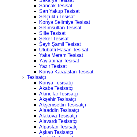
Sakarya Tesisat
Sancak Tesisat
Sarı Yakup Tesisat
Selçuklu Tesisat
Konya Selimiye Tesisat
Selimsultan Tesisat
Sille Tesisat
Şeker Tesisat
Şeyh Şamil Tesisat
Ulubatlı Hasan Tesisat
Yaka Meram Tesisat
Yaylapınar Tesisat
Yazır Tesisat
Konya Karaaslan Tesisat
Tesisatçı
Konya Tesisatçı
Akabe Tesisatçı
Akıncılar Tesisatçı
Akşehir Tesisatçı
Akşemsettin Tesisatçı
Alaaddin Tesisatçı
Alakova Tesisatçı
Alavardı Tesisatçı
Alpaslan Tesisatçı
Aşkan Tesisatçı