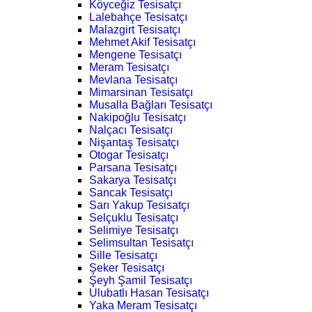
Köyceğiz Tesisatçı
Lalebahçe Tesisatçı
Malazgirt Tesisatçı
Mehmet Akif Tesisatçı
Mengene Tesisatçı
Meram Tesisatçı
Mevlana Tesisatçı
Mimarsinan Tesisatçı
Musalla Bağları Tesisatçı
Nakipoğlu Tesisatçı
Nalçacı Tesisatçı
Nişantaş Tesisatçı
Otogar Tesisatçı
Parsana Tesisatçı
Sakarya Tesisatçı
Sancak Tesisatçı
Sarı Yakup Tesisatçı
Selçuklu Tesisatçı
Selimiye Tesisatçı
Selimsultan Tesisatçı
Sille Tesisatçı
Şeker Tesisatçı
Şeyh Şamil Tesisatçı
Ulubatlı Hasan Tesisatçı
Yaka Meram Tesisatçı