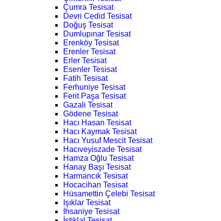
Çumra Tesisat
Devri Cedid Tesisat
Doğuş Tesisat
Dumlupınar Tesisat
Erenköy Tesisat
Erenler Tesisat
Erler Tesisat
Esenler Tesisat
Fatih Tesisat
Ferhuniye Tesisat
Ferit Paşa Tesisat
Gazali Tesisat
Gödene Tesisat
Hacı Hasan Tesisat
Hacı Kaymak Tesisat
Hacı Yusuf Mescit Tesisat
Hacıveyiszade Tesisat
Hamza Oğlu Tesisat
Hanay Başı Tesisat
Harmancık Tesisat
Hocacihan Tesisat
Hüsamettin Çelebi Tesisat
Işıklar Tesisat
İhsaniye Tesisat
İstiklal Tesisat