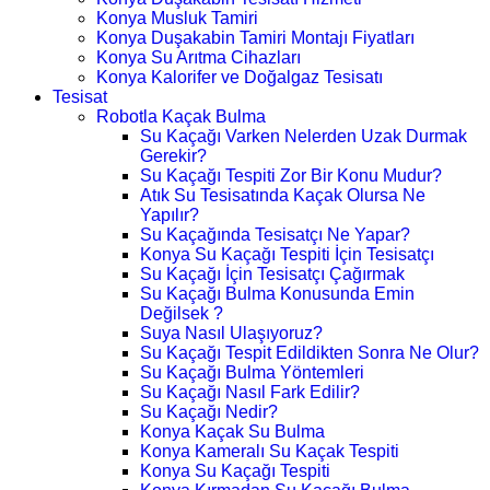
Konya Musluk Tamiri
Konya Duşakabin Tamiri Montajı Fiyatları
Konya Su Arıtma Cihazları
Konya Kalorifer ve Doğalgaz Tesisatı
Tesisat
Robotla Kaçak Bulma
Su Kaçağı Varken Nelerden Uzak Durmak
Gerekir?
Su Kaçağı Tespiti Zor Bir Konu Mudur?
Atık Su Tesisatında Kaçak Olursa Ne
Yapılır?
Su Kaçağında Tesisatçı Ne Yapar?
Konya Su Kaçağı Tespiti İçin Tesisatçı
Su Kaçağı İçin Tesisatçı Çağırmak
Su Kaçağı Bulma Konusunda Emin
Değilsek ?
Suya Nasıl Ulaşıyoruz?
Su Kaçağı Tespit Edildikten Sonra Ne Olur?
Su Kaçağı Bulma Yöntemleri
Su Kaçağı Nasıl Fark Edilir?
Su Kaçağı Nedir?
Konya Kaçak Su Bulma
Konya Kameralı Su Kaçak Tespiti
Konya Su Kaçağı Tespiti