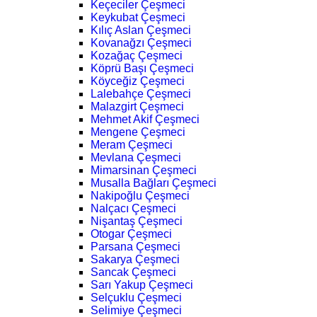
Keçeciler Çeşmeci
Keykubat Çeşmeci
Kılıç Aslan Çeşmeci
Kovanağzı Çeşmeci
Kozağaç Çeşmeci
Köprü Başı Çeşmeci
Köyceğiz Çeşmeci
Lalebahçe Çeşmeci
Malazgirt Çeşmeci
Mehmet Akif Çeşmeci
Mengene Çeşmeci
Meram Çeşmeci
Mevlana Çeşmeci
Mimarsinan Çeşmeci
Musalla Bağları Çeşmeci
Nakipoğlu Çeşmeci
Nalçacı Çeşmeci
Nişantaş Çeşmeci
Otogar Çeşmeci
Parsana Çeşmeci
Sakarya Çeşmeci
Sancak Çeşmeci
Sarı Yakup Çeşmeci
Selçuklu Çeşmeci
Selimiye Çeşmeci