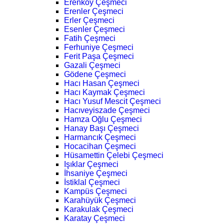
Erenköy Çeşmeci
Erenler Çeşmeci
Erler Çeşmeci
Esenler Çeşmeci
Fatih Çeşmeci
Ferhuniye Çeşmeci
Ferit Paşa Çeşmeci
Gazali Çeşmeci
Gödene Çeşmeci
Hacı Hasan Çeşmeci
Hacı Kaymak Çeşmeci
Hacı Yusuf Mescit Çeşmeci
Hacıveyiszade Çeşmeci
Hamza Oğlu Çeşmeci
Hanay Başı Çeşmeci
Harmancık Çeşmeci
Hocacihan Çeşmeci
Hüsamettin Çelebi Çeşmeci
Işıklar Çeşmeci
İhsaniye Çeşmeci
İstiklal Çeşmeci
Kampüs Çeşmeci
Karahüyük Çeşmeci
Karakulak Çeşmeci
Karatay Çeşmeci