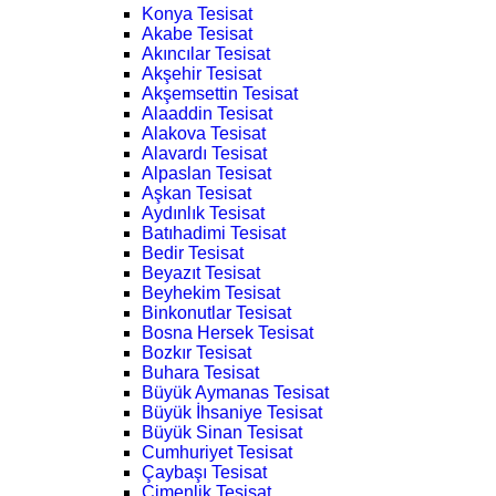
Konya Tesisat
Akabe Tesisat
Akıncılar Tesisat
Akşehir Tesisat
Akşemsettin Tesisat
Alaaddin Tesisat
Alakova Tesisat
Alavardı Tesisat
Alpaslan Tesisat
Aşkan Tesisat
Aydınlık Tesisat
Batıhadimi Tesisat
Bedir Tesisat
Beyazıt Tesisat
Beyhekim Tesisat
Binkonutlar Tesisat
Bosna Hersek Tesisat
Bozkır Tesisat
Buhara Tesisat
Büyük Aymanas Tesisat
Büyük İhsaniye Tesisat
Büyük Sinan Tesisat
Cumhuriyet Tesisat
Çaybaşı Tesisat
Çimenlik Tesisat