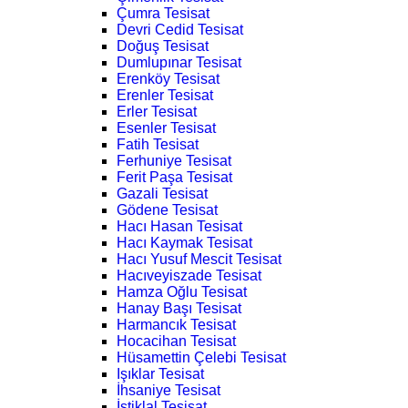
Çumra Tesisat
Devri Cedid Tesisat
Doğuş Tesisat
Dumlupınar Tesisat
Erenköy Tesisat
Erenler Tesisat
Erler Tesisat
Esenler Tesisat
Fatih Tesisat
Ferhuniye Tesisat
Ferit Paşa Tesisat
Gazali Tesisat
Gödene Tesisat
Hacı Hasan Tesisat
Hacı Kaymak Tesisat
Hacı Yusuf Mescit Tesisat
Hacıveyiszade Tesisat
Hamza Oğlu Tesisat
Hanay Başı Tesisat
Harmancık Tesisat
Hocacihan Tesisat
Hüsamettin Çelebi Tesisat
Işıklar Tesisat
İhsaniye Tesisat
İstiklal Tesisat