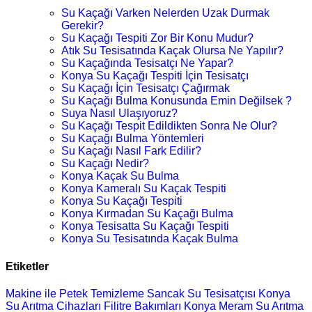
Su Kaçağı Varken Nelerden Uzak Durmak
Gerekir?
Su Kaçağı Tespiti Zor Bir Konu Mudur?
Atık Su Tesisatında Kaçak Olursa Ne Yapılır?
Su Kaçağında Tesisatçı Ne Yapar?
Konya Su Kaçağı Tespiti İçin Tesisatçı
Su Kaçağı İçin Tesisatçı Çağırmak
Su Kaçağı Bulma Konusunda Emin Değilsek ?
Suya Nasıl Ulaşıyoruz?
Su Kaçağı Tespit Edildikten Sonra Ne Olur?
Su Kaçağı Bulma Yöntemleri
Su Kaçağı Nasıl Fark Edilir?
Su Kaçağı Nedir?
Konya Kaçak Su Bulma
Konya Kameralı Su Kaçak Tespiti
Konya Su Kaçağı Tespiti
Konya Kırmadan Su Kaçağı Bulma
Konya Tesisatta Su Kaçağı Tespiti
Konya Su Tesisatında Kaçak Bulma
Etiketler
Makine ile Petek Temizleme
Sancak Su Tesisatçısı
Konya
Su Arıtma Cihazları
Filitre Bakımları
Konya Meram Su Arıtma