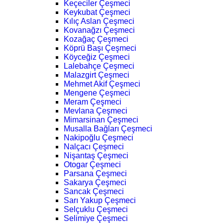
Keçeciler Çeşmeci
Keykubat Çeşmeci
Kılıç Aslan Çeşmeci
Kovanağzı Çeşmeci
Kozağaç Çeşmeci
Köprü Başı Çeşmeci
Köyceğiz Çeşmeci
Lalebahçe Çeşmeci
Malazgirt Çeşmeci
Mehmet Akif Çeşmeci
Mengene Çeşmeci
Meram Çeşmeci
Mevlana Çeşmeci
Mimarsinan Çeşmeci
Musalla Bağları Çeşmeci
Nakipoğlu Çeşmeci
Nalçacı Çeşmeci
Nişantaş Çeşmeci
Otogar Çeşmeci
Parsana Çeşmeci
Sakarya Çeşmeci
Sancak Çeşmeci
Sarı Yakup Çeşmeci
Selçuklu Çeşmeci
Selimiye Çeşmeci