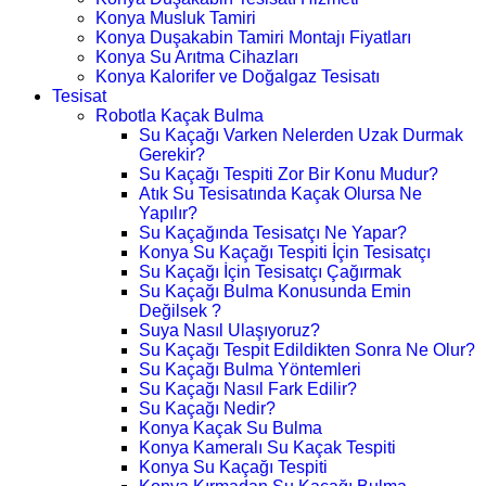
Konya Musluk Tamiri
Konya Duşakabin Tamiri Montajı Fiyatları
Konya Su Arıtma Cihazları
Konya Kalorifer ve Doğalgaz Tesisatı
Tesisat
Robotla Kaçak Bulma
Su Kaçağı Varken Nelerden Uzak Durmak
Gerekir?
Su Kaçağı Tespiti Zor Bir Konu Mudur?
Atık Su Tesisatında Kaçak Olursa Ne
Yapılır?
Su Kaçağında Tesisatçı Ne Yapar?
Konya Su Kaçağı Tespiti İçin Tesisatçı
Su Kaçağı İçin Tesisatçı Çağırmak
Su Kaçağı Bulma Konusunda Emin
Değilsek ?
Suya Nasıl Ulaşıyoruz?
Su Kaçağı Tespit Edildikten Sonra Ne Olur?
Su Kaçağı Bulma Yöntemleri
Su Kaçağı Nasıl Fark Edilir?
Su Kaçağı Nedir?
Konya Kaçak Su Bulma
Konya Kameralı Su Kaçak Tespiti
Konya Su Kaçağı Tespiti