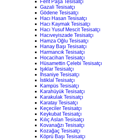
Ferit Paşa Tesisatçı
Gazali Tesisatçı
Gödene Tesisatçı
Hacı Hasan Tesisatçı
Hacı Kaymak Tesisatçı
Hacı Yusuf Mescit Tesisatçı
Hacıveyiszade Tesisatçı
Hamza Oğlu Tesisatçı
Hanay Başı Tesisatçı
Harmancık Tesisatçı
Hocacihan Tesisatçı
Hüsamettin Çelebi Tesisatçı
Işıklar Tesisatçı
İhsaniye Tesisatçı
İstiklal Tesisatçı
Kampüs Tesisatçı
Karahüyük Tesisatçı
Karakulak Tesisatçı
Karatay Tesisatçı
Keçeciler Tesisatçı
Keykubat Tesisatçı
Kılıç Aslan Tesisatçı
Kovanağzı Tesisatçı
Kozağaç Tesisatçı
Köprü Başı Tesisatçı