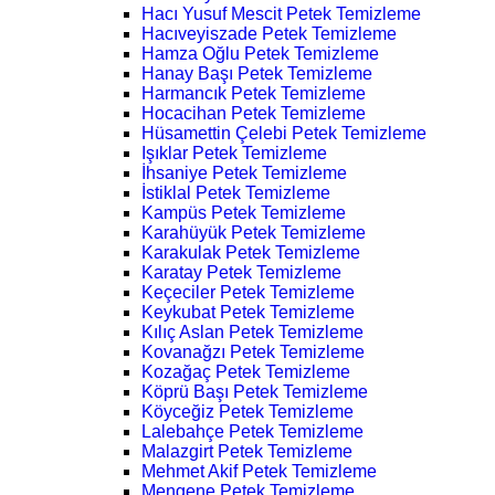
Hacı Yusuf Mescit Petek Temizleme
Hacıveyiszade Petek Temizleme
Hamza Oğlu Petek Temizleme
Hanay Başı Petek Temizleme
Harmancık Petek Temizleme
Hocacihan Petek Temizleme
Hüsamettin Çelebi Petek Temizleme
Işıklar Petek Temizleme
İhsaniye Petek Temizleme
İstiklal Petek Temizleme
Kampüs Petek Temizleme
Karahüyük Petek Temizleme
Karakulak Petek Temizleme
Karatay Petek Temizleme
Keçeciler Petek Temizleme
Keykubat Petek Temizleme
Kılıç Aslan Petek Temizleme
Kovanağzı Petek Temizleme
Kozağaç Petek Temizleme
Köprü Başı Petek Temizleme
Köyceğiz Petek Temizleme
Lalebahçe Petek Temizleme
Malazgirt Petek Temizleme
Mehmet Akif Petek Temizleme
Mengene Petek Temizleme