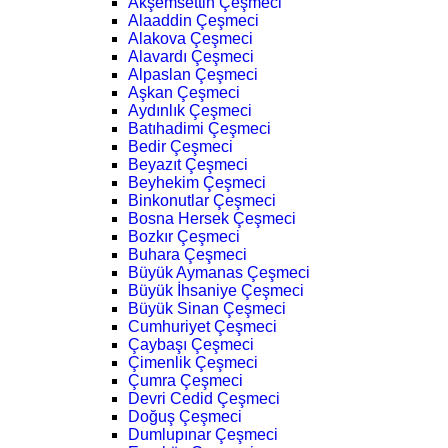
Akşemsettin Çeşmeci
Alaaddin Çeşmeci
Alakova Çeşmeci
Alavardı Çeşmeci
Alpaslan Çeşmeci
Aşkan Çeşmeci
Aydınlık Çeşmeci
Batıhadimi Çeşmeci
Bedir Çeşmeci
Beyazıt Çeşmeci
Beyhekim Çeşmeci
Binkonutlar Çeşmeci
Bosna Hersek Çeşmeci
Bozkır Çeşmeci
Buhara Çeşmeci
Büyük Aymanas Çeşmeci
Büyük İhsaniye Çeşmeci
Büyük Sinan Çeşmeci
Cumhuriyet Çeşmeci
Çaybaşı Çeşmeci
Çimenlik Çeşmeci
Çumra Çeşmeci
Devri Cedid Çeşmeci
Doğuş Çeşmeci
Dumlupınar Çeşmeci