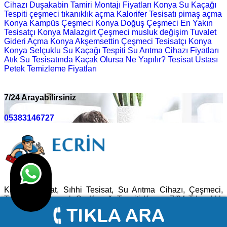
Cihazı
Duşakabin Tamiri Montajı Fiyatları
Konya Su Kaçağı
Tespiti
çeşmeci
tıkanıklık açma
Kalorifer Tesisatı
pimaş açma
Konya Kampüs Çeşmeci
Konya Doğuş Çeşmeci
En Yakın
Tesisatçı
Konya Malazgirt Çeşmeci
musluk değişim
Tuvalet
Gideri Açma
Konya Akşemsettin Çeşmeci
Tesisatçı Konya
Konya Selçuklu Su Kaçağı Tespiti
Su Arıtma Cihazı Fiyatları
Atık Su Tesisatında Kaçak Olursa Ne Yapılır?
Tesisat Ustası
Petek Temizleme Fiyatları
7/24 Arayabilirsiniz
05383146727
Konya Tesisat, Sıhhi Tesisat, Su Arıtma Cihazı, Çeşmeci,
Tesisatçı, Kameralı Su Kaçağı Tespiti Konya 7/24 Tıkanıklık
Açma Tesisat Ustamız 30 Dakikada Yanınızda Olacaktır.
Facebook
Whatsapp
Instagram
Youtube