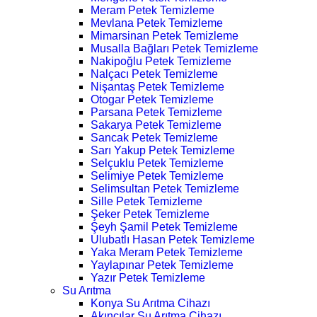
Meram Petek Temizleme
Mevlana Petek Temizleme
Mimarsinan Petek Temizleme
Musalla Bağları Petek Temizleme
Nakipoğlu Petek Temizleme
Nalçacı Petek Temizleme
Nişantaş Petek Temizleme
Otogar Petek Temizleme
Parsana Petek Temizleme
Sakarya Petek Temizleme
Sancak Petek Temizleme
Sarı Yakup Petek Temizleme
Selçuklu Petek Temizleme
Selimiye Petek Temizleme
Selimsultan Petek Temizleme
Sille Petek Temizleme
Şeker Petek Temizleme
Şeyh Şamil Petek Temizleme
Ulubatlı Hasan Petek Temizleme
Yaka Meram Petek Temizleme
Yaylapınar Petek Temizleme
Yazır Petek Temizleme
Su Arıtma
Konya Su Arıtma Cihazı
Akıncılar Su Arıtma Cihazı