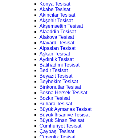
Konya Tesisat
Akabe Tesisat
Akıncılar Tesisat
Akşehir Tesisat
Akşemsettin Tesisat
Alaaddin Tesisat
Alakova Tesisat
Alavardı Tesisat
Alpaslan Tesisat
Aşkan Tesisat
Aydınlık Tesisat
Batıhadimi Tesisat
Bedir Tesisat
Beyazıt Tesisat
Beyhekim Tesisat
Binkonutlar Tesisat
Bosna Hersek Tesisat
Bozkır Tesisat
Buhara Tesisat
Büyük Aymanas Tesisat
Büyük İhsaniye Tesisat
Büyük Sinan Tesisat
Cumhuriyet Tesisat
Çaybaşı Tesisat
Çimenlik Tesisat