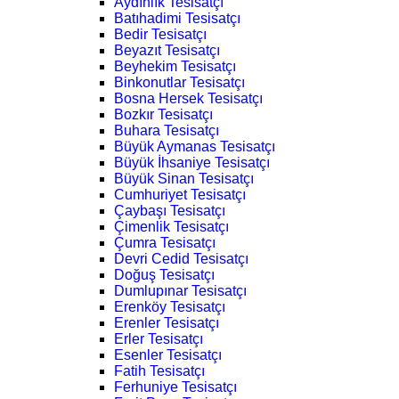
Aydınlık Tesisatçı
Batıhadimi Tesisatçı
Bedir Tesisatçı
Beyazıt Tesisatçı
Beyhekim Tesisatçı
Binkonutlar Tesisatçı
Bosna Hersek Tesisatçı
Bozkır Tesisatçı
Buhara Tesisatçı
Büyük Aymanas Tesisatçı
Büyük İhsaniye Tesisatçı
Büyük Sinan Tesisatçı
Cumhuriyet Tesisatçı
Çaybaşı Tesisatçı
Çimenlik Tesisatçı
Çumra Tesisatçı
Devri Cedid Tesisatçı
Doğuş Tesisatçı
Dumlupınar Tesisatçı
Erenköy Tesisatçı
Erenler Tesisatçı
Erler Tesisatçı
Esenler Tesisatçı
Fatih Tesisatçı
Ferhuniye Tesisatçı