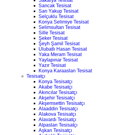
Sakarya Tesisat
Sancak Tesisat
Sarı Yakup Tesisat
Selçuklu Tesisat
Konya Selimiye Tesisat
Selimsultan Tesisat
Sille Tesisat
Şeker Tesisat
Şeyh Şamil Tesisat
Ulubatlı Hasan Tesisat
Yaka Meram Tesisat
Yaylapınar Tesisat
Yazır Tesisat
Konya Karaaslan Tesisat
Tesisatçı
Konya Tesisatçı
Akabe Tesisatçı
Akıncılar Tesisatçı
Akşehir Tesisatçı
Akşemsettin Tesisatçı
Alaaddin Tesisatçı
Alakova Tesisatçı
Alavardı Tesisatçı
Alpaslan Tesisatçı
Aşkan Tesisatçı