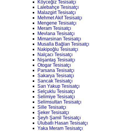
Köyceğiz Tesisatçı
Lalebahçe Tesisatçı
Malazgirt Tesisatçı
Mehmet Akif Tesisatçı
Mengene Tesisatçı
Meram Tesisatçı
Mevlana Tesisatçı
Mimarsinan Tesisatçı
Musalla Bağları Tesisatçı
Nakipoğlu Tesisatçı
Nalçacı Tesisatçı
Nişantaş Tesisatçı
Otogar Tesisatçı
Parsana Tesisatçı
Sakarya Tesisatçı
Sancak Tesisatçı
Sarı Yakup Tesisatçı
Selçuklu Tesisatçı
Selimiye Tesisatçı
Selimsultan Tesisatçı
Sille Tesisatçı
Şeker Tesisatçı
Şeyh Şamil Tesisatçı
Ulubatlı Hasan Tesisatçı
Yaka Meram Tesisatçı