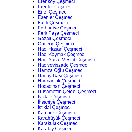
Erenköy Çeşmeci
Erenler Çeşmeci
Erler Çeşmeci
Esenler Çeşmeci
Fatih Çeşmeci
Ferhuniye Çeşmeci
Ferit Paşa Çeşmeci
Gazali Çeşmeci
Gödene Çeşmeci
Hacı Hasan Çeşmeci
Hacı Kaymak Çeşmeci
Hacı Yusuf Mescit Çeşmeci
Hacıveyiszade Çeşmeci
Hamza Oğlu Çeşmeci
Hanay Başı Çeşmeci
Harmancık Çeşmeci
Hocacihan Çeşmeci
Hüsamettin Çelebi Çeşmeci
Işıklar Çeşmeci
İhsaniye Çeşmeci
İstiklal Çeşmeci
Kampüs Çeşmeci
Karahüyük Çeşmeci
Karakulak Çeşmeci
Karatay Çeşmeci