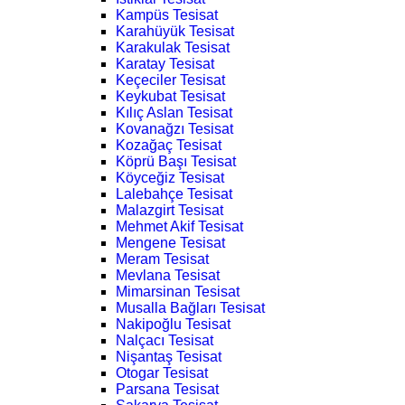
Kampüs Tesisat
Karahüyük Tesisat
Karakulak Tesisat
Karatay Tesisat
Keçeciler Tesisat
Keykubat Tesisat
Kılıç Aslan Tesisat
Kovanağzı Tesisat
Kozağaç Tesisat
Köprü Başı Tesisat
Köyceğiz Tesisat
Lalebahçe Tesisat
Malazgirt Tesisat
Mehmet Akif Tesisat
Mengene Tesisat
Meram Tesisat
Mevlana Tesisat
Mimarsinan Tesisat
Musalla Bağları Tesisat
Nakipoğlu Tesisat
Nalçacı Tesisat
Nişantaş Tesisat
Otogar Tesisat
Parsana Tesisat