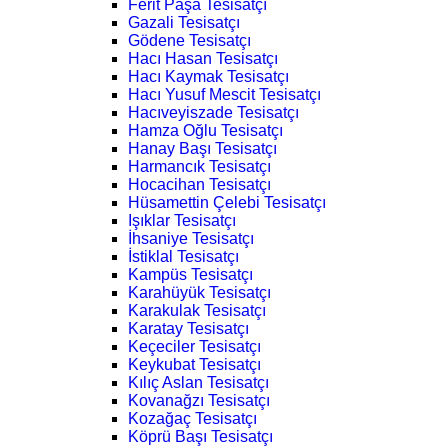
Ferit Paşa Tesisatçı
Gazali Tesisatçı
Gödene Tesisatçı
Hacı Hasan Tesisatçı
Hacı Kaymak Tesisatçı
Hacı Yusuf Mescit Tesisatçı
Hacıveyiszade Tesisatçı
Hamza Oğlu Tesisatçı
Hanay Başı Tesisatçı
Harmancık Tesisatçı
Hocacihan Tesisatçı
Hüsamettin Çelebi Tesisatçı
Işıklar Tesisatçı
İhsaniye Tesisatçı
İstiklal Tesisatçı
Kampüs Tesisatçı
Karahüyük Tesisatçı
Karakulak Tesisatçı
Karatay Tesisatçı
Keçeciler Tesisatçı
Keykubat Tesisatçı
Kılıç Aslan Tesisatçı
Kovanağzı Tesisatçı
Kozağaç Tesisatçı
Köprü Başı Tesisatçı