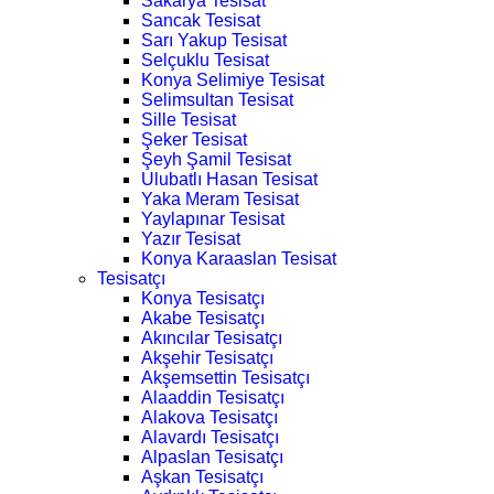
Sakarya Tesisat
Sancak Tesisat
Sarı Yakup Tesisat
Selçuklu Tesisat
Konya Selimiye Tesisat
Selimsultan Tesisat
Sille Tesisat
Şeker Tesisat
Şeyh Şamil Tesisat
Ulubatlı Hasan Tesisat
Yaka Meram Tesisat
Yaylapınar Tesisat
Yazır Tesisat
Konya Karaaslan Tesisat
Tesisatçı
Konya Tesisatçı
Akabe Tesisatçı
Akıncılar Tesisatçı
Akşehir Tesisatçı
Akşemsettin Tesisatçı
Alaaddin Tesisatçı
Alakova Tesisatçı
Alavardı Tesisatçı
Alpaslan Tesisatçı
Aşkan Tesisatçı