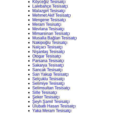
Köyceğiz Tesisatçı
Lalebahçe Tesisatçı
Malazgirt Tesisatçı
Mehmet Akif Tesisatçı
Mengene Tesisatçı
Meram Tesisatçı
Mevlana Tesisatçı
Mimarsinan Tesisatçı
Musalla Bağları Tesisatçı
Nakipoğlu Tesisatçı
Nalçacı Tesisatçı
Nişantaş Tesisatçı
Otogar Tesisatçı
Parsana Tesisatçı
Sakarya Tesisatçı
Sancak Tesisatçı
Sarı Yakup Tesisatçı
Selçuklu Tesisatçı
Selimiye Tesisatçı
Selimsultan Tesisatçı
Sille Tesisatçı
Şeker Tesisatçı
Şeyh Şamil Tesisatçı
Ulubatlı Hasan Tesisatçı
Yaka Meram Tesisatçı