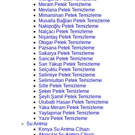
Meram Petek Temizleme
Mevlana Petek Temizleme
Mimarsinan Petek Temizleme
Musalla Bağları Petek Temizleme
Nakipoğlu Petek Temizleme
Nalçacı Petek Temizleme
Nişantaş Petek Temizleme
Otogar Petek Temizleme
Parsana Petek Temizleme
Sakarya Petek Temizleme
Sancak Petek Temizleme
Sarı Yakup Petek Temizleme
Selçuklu Petek Temizleme
Selimiye Petek Temizleme
Selimsultan Petek Temizleme
Sille Petek Temizleme
Şeker Petek Temizleme
Şeyh Şamil Petek Temizleme
Ulubatlı Hasan Petek Temizleme
Yaka Meram Petek Temizleme
Yaylapınar Petek Temizleme
Yazır Petek Temizleme
Su Arıtma
Konya Su Arıtma Cihazı
Akıncılar Su Arıtma Cihazı