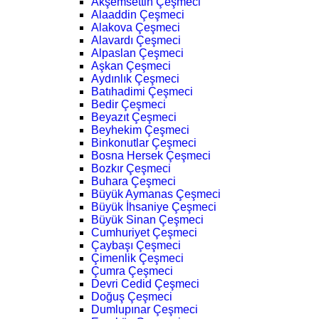
Akşemsettin Çeşmeci
Alaaddin Çeşmeci
Alakova Çeşmeci
Alavardı Çeşmeci
Alpaslan Çeşmeci
Aşkan Çeşmeci
Aydınlık Çeşmeci
Batıhadimi Çeşmeci
Bedir Çeşmeci
Beyazıt Çeşmeci
Beyhekim Çeşmeci
Binkonutlar Çeşmeci
Bosna Hersek Çeşmeci
Bozkır Çeşmeci
Buhara Çeşmeci
Büyük Aymanas Çeşmeci
Büyük İhsaniye Çeşmeci
Büyük Sinan Çeşmeci
Cumhuriyet Çeşmeci
Çaybaşı Çeşmeci
Çimenlik Çeşmeci
Çumra Çeşmeci
Devri Cedid Çeşmeci
Doğuş Çeşmeci
Dumlupınar Çeşmeci