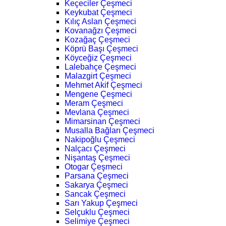
Keçeciler Çeşmeci
Keykubat Çeşmeci
Kılıç Aslan Çeşmeci
Kovanağzı Çeşmeci
Kozağaç Çeşmeci
Köprü Başı Çeşmeci
Köyceğiz Çeşmeci
Lalebahçe Çeşmeci
Malazgirt Çeşmeci
Mehmet Akif Çeşmeci
Mengene Çeşmeci
Meram Çeşmeci
Mevlana Çeşmeci
Mimarsinan Çeşmeci
Musalla Bağları Çeşmeci
Nakipoğlu Çeşmeci
Nalçacı Çeşmeci
Nişantaş Çeşmeci
Otogar Çeşmeci
Parsana Çeşmeci
Sakarya Çeşmeci
Sancak Çeşmeci
Sarı Yakup Çeşmeci
Selçuklu Çeşmeci
Selimiye Çeşmeci