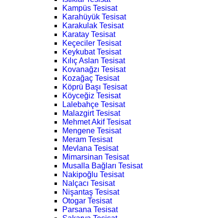
Kampüs Tesisat
Karahüyük Tesisat
Karakulak Tesisat
Karatay Tesisat
Keçeciler Tesisat
Keykubat Tesisat
Kılıç Aslan Tesisat
Kovanağzı Tesisat
Kozağaç Tesisat
Köprü Başı Tesisat
Köyceğiz Tesisat
Lalebahçe Tesisat
Malazgirt Tesisat
Mehmet Akif Tesisat
Mengene Tesisat
Meram Tesisat
Mevlana Tesisat
Mimarsinan Tesisat
Musalla Bağları Tesisat
Nakipoğlu Tesisat
Nalçacı Tesisat
Nişantaş Tesisat
Otogar Tesisat
Parsana Tesisat