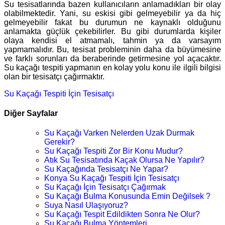
Su tesisatlarında bazen kullanıcıların anlamadıkları bir olay
olabilmektedir. Yani, su eskisi gibi gelmeyebilir ya da hiç
gelmeyebilir fakat bu durumun ne kaynaklı olduğunu
anlamakta güçlük çekebilirler. Bu gibi durumlarda kişiler
olaya kendisi el atmamalı, tahmin ya da varsayım
yapmamalıdır. Bu, tesisat probleminin daha da büyümesine
ve farklı sorunları da beraberinde getirmesine yol açacaktır.
Su kaçağı tespiti yapmanın en kolay yolu konu ile ilgili bilgisi
olan bir tesisatçı çağırmaktır.
Su Kaçağı Tespiti İçin Tesisatçı
Diğer Sayfalar
Su Kaçağı Varken Nelerden Uzak Durmak
Gerekir?
Su Kaçağı Tespiti Zor Bir Konu Mudur?
Atık Su Tesisatında Kaçak Olursa Ne Yapılır?
Su Kaçağında Tesisatçı Ne Yapar?
Konya Su Kaçağı Tespiti İçin Tesisatçı
Su Kaçağı İçin Tesisatçı Çağırmak
Su Kaçağı Bulma Konusunda Emin Değilsek ?
Suya Nasıl Ulaşıyoruz?
Su Kaçağı Tespit Edildikten Sonra Ne Olur?
Su Kaçağı Bulma Yöntemleri