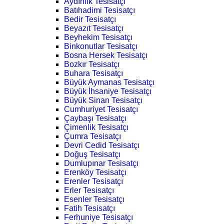
Aydınlık Tesisatçı
Batıhadimi Tesisatçı
Bedir Tesisatçı
Beyazıt Tesisatçı
Beyhekim Tesisatçı
Binkonutlar Tesisatçı
Bosna Hersek Tesisatçı
Bozkır Tesisatçı
Buhara Tesisatçı
Büyük Aymanas Tesisatçı
Büyük İhsaniye Tesisatçı
Büyük Sinan Tesisatçı
Cumhuriyet Tesisatçı
Çaybaşı Tesisatçı
Çimenlik Tesisatçı
Çumra Tesisatçı
Devri Cedid Tesisatçı
Doğuş Tesisatçı
Dumlupınar Tesisatçı
Erenköy Tesisatçı
Erenler Tesisatçı
Erler Tesisatçı
Esenler Tesisatçı
Fatih Tesisatçı
Ferhuniye Tesisatçı