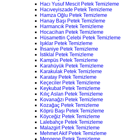
Hacı Yusuf Mescit Petek Temizleme
Hacıveyiszade Petek Temizleme
Hamza Oğlu Petek Temizleme
Hanay Başı Petek Temizleme
Harmancık Petek Temizleme
Hocacihan Petek Temizleme
Hüsamettin Çelebi Petek Temizleme
Işıklar Petek Temizleme
İhsaniye Petek Temizleme
İstiklal Petek Temizleme
Kampüs Petek Temizleme
Karahüyük Petek Temizleme
Karakulak Petek Temizleme
Karatay Petek Temizleme
Keçeciler Petek Temizleme
Keykubat Petek Temizleme
Kılıç Aslan Petek Temizleme
Kovanağzı Petek Temizleme
Kozağaç Petek Temizleme
Köprü Başı Petek Temizleme
Köyceğiz Petek Temizleme
Lalebahçe Petek Temizleme
Malazgirt Petek Temizleme
Mehmet Akif Petek Temizleme
Mengene Petek Temizleme