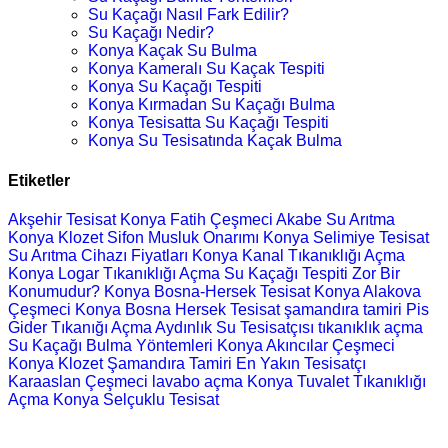
Su Kaçağı Nasıl Fark Edilir?
Su Kaçağı Nedir?
Konya Kaçak Su Bulma
Konya Kameralı Su Kaçak Tespiti
Konya Su Kaçağı Tespiti
Konya Kırmadan Su Kaçağı Bulma
Konya Tesisatta Su Kaçağı Tespiti
Konya Su Tesisatında Kaçak Bulma
Etiketler
Akşehir Tesisat
Konya Fatih Çeşmeci
Akabe Su Arıtma
Konya Klozet Sifon Musluk Onarımı
Konya Selimiye Tesisat
Su Arıtma Cihazı Fiyatları
Konya Kanal Tıkanıklığı Açma
Konya Logar Tıkanıklığı Açma
Su Kaçağı Tespiti Zor Bir
Konumudur?
Konya Bosna-Hersek Tesisat
Konya Alakova
Çeşmeci
Konya Bosna Hersek Tesisat
şamandıra tamiri
Pis
Gider Tıkanığı Açma
Aydınlık Su Tesisatçısı
tıkanıklık açma
Su Kaçağı Bulma Yöntemleri
Konya Akıncılar Çeşmeci
Konya Klozet Şamandıra Tamiri
En Yakın Tesisatçı
Karaaslan Çeşmeci
lavabo açma
Konya Tuvalet Tıkanıklığı
Açma
Konya Selçuklu Tesisat