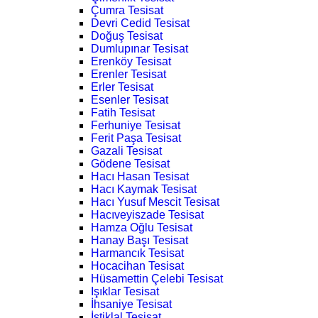
Çumra Tesisat
Devri Cedid Tesisat
Doğuş Tesisat
Dumlupınar Tesisat
Erenköy Tesisat
Erenler Tesisat
Erler Tesisat
Esenler Tesisat
Fatih Tesisat
Ferhuniye Tesisat
Ferit Paşa Tesisat
Gazali Tesisat
Gödene Tesisat
Hacı Hasan Tesisat
Hacı Kaymak Tesisat
Hacı Yusuf Mescit Tesisat
Hacıveyiszade Tesisat
Hamza Oğlu Tesisat
Hanay Başı Tesisat
Harmancık Tesisat
Hocacihan Tesisat
Hüsamettin Çelebi Tesisat
Işıklar Tesisat
İhsaniye Tesisat
İstiklal Tesisat