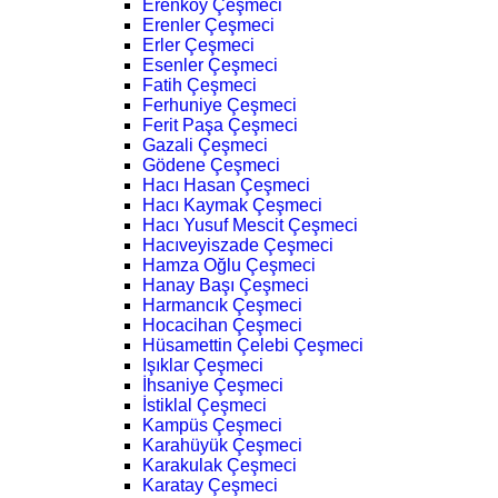
Erenköy Çeşmeci
Erenler Çeşmeci
Erler Çeşmeci
Esenler Çeşmeci
Fatih Çeşmeci
Ferhuniye Çeşmeci
Ferit Paşa Çeşmeci
Gazali Çeşmeci
Gödene Çeşmeci
Hacı Hasan Çeşmeci
Hacı Kaymak Çeşmeci
Hacı Yusuf Mescit Çeşmeci
Hacıveyiszade Çeşmeci
Hamza Oğlu Çeşmeci
Hanay Başı Çeşmeci
Harmancık Çeşmeci
Hocacihan Çeşmeci
Hüsamettin Çelebi Çeşmeci
Işıklar Çeşmeci
İhsaniye Çeşmeci
İstiklal Çeşmeci
Kampüs Çeşmeci
Karahüyük Çeşmeci
Karakulak Çeşmeci
Karatay Çeşmeci