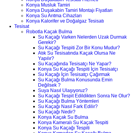
Konya Musluk Tamiri
Konya Duşakabin Tamiri Montajı Fiyatları
Konya Su Arıtma Cihazları
Konya Kalorifer ve Doğalgaz Tesisatı
Tesisat
Robotla Kaçak Bulma
Su Kaçağı Varken Nelerden Uzak Durmak
Gerekir?
Su Kaçağı Tespiti Zor Bir Konu Mudur?
Atık Su Tesisatında Kaçak Olursa Ne
Yapılır?
Su Kaçağında Tesisatçı Ne Yapar?
Konya Su Kaçağı Tespiti İçin Tesisatçı
Su Kaçağı İçin Tesisatçı Çağırmak
Su Kaçağı Bulma Konusunda Emin
Değilsek ?
Suya Nasıl Ulaşıyoruz?
Su Kaçağı Tespit Edildikten Sonra Ne Olur?
Su Kaçağı Bulma Yöntemleri
Su Kaçağı Nasıl Fark Edilir?
Su Kaçağı Nedir?
Konya Kaçak Su Bulma
Konya Kameralı Su Kaçak Tespiti
Konya Su Kaçağı Tespiti