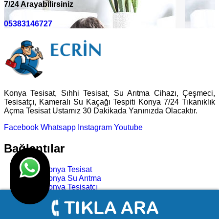
7/24 Arayabilirsiniz
05383146727
Konya Tesisat, Sıhhi Tesisat, Su Arıtma Cihazı, Çeşmeci,
Tesisatçı, Kameralı Su Kaçağı Tespiti Konya 7/24 Tıkanıklık
Açma Tesisat Ustamız 30 Dakikada Yanınızda Olacaktır.
Facebook
Whatsapp
Instagram
Youtube
Bağlantılar
Konya Tesisat
Konya Su Arıtma
Konya Tesisatçı
Konya Su Kaçağı Bulma
Konya Tıkanıklık Açma
Konya Çeşmeci