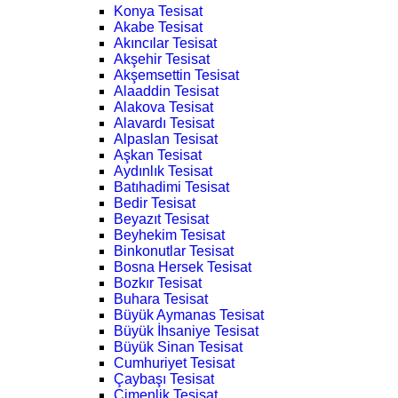
Konya Tesisat
Akabe Tesisat
Akıncılar Tesisat
Akşehir Tesisat
Akşemsettin Tesisat
Alaaddin Tesisat
Alakova Tesisat
Alavardı Tesisat
Alpaslan Tesisat
Aşkan Tesisat
Aydınlık Tesisat
Batıhadimi Tesisat
Bedir Tesisat
Beyazıt Tesisat
Beyhekim Tesisat
Binkonutlar Tesisat
Bosna Hersek Tesisat
Bozkır Tesisat
Buhara Tesisat
Büyük Aymanas Tesisat
Büyük İhsaniye Tesisat
Büyük Sinan Tesisat
Cumhuriyet Tesisat
Çaybaşı Tesisat
Çimenlik Tesisat