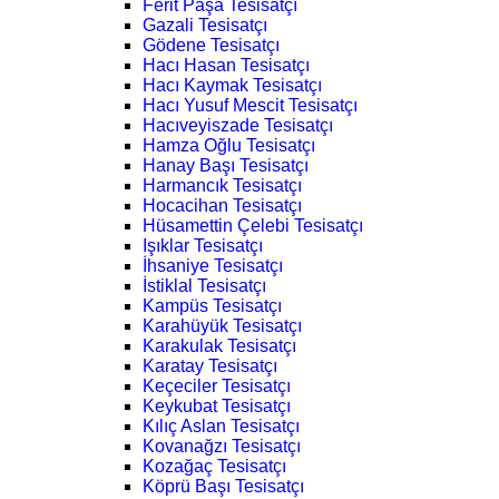
Ferit Paşa Tesisatçı
Gazali Tesisatçı
Gödene Tesisatçı
Hacı Hasan Tesisatçı
Hacı Kaymak Tesisatçı
Hacı Yusuf Mescit Tesisatçı
Hacıveyiszade Tesisatçı
Hamza Oğlu Tesisatçı
Hanay Başı Tesisatçı
Harmancık Tesisatçı
Hocacihan Tesisatçı
Hüsamettin Çelebi Tesisatçı
Işıklar Tesisatçı
İhsaniye Tesisatçı
İstiklal Tesisatçı
Kampüs Tesisatçı
Karahüyük Tesisatçı
Karakulak Tesisatçı
Karatay Tesisatçı
Keçeciler Tesisatçı
Keykubat Tesisatçı
Kılıç Aslan Tesisatçı
Kovanağzı Tesisatçı
Kozağaç Tesisatçı
Köprü Başı Tesisatçı