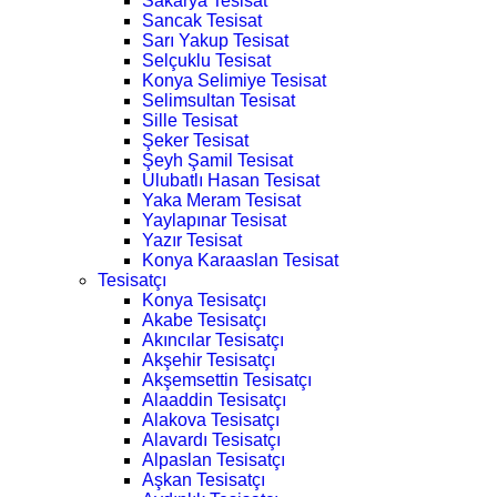
Sakarya Tesisat
Sancak Tesisat
Sarı Yakup Tesisat
Selçuklu Tesisat
Konya Selimiye Tesisat
Selimsultan Tesisat
Sille Tesisat
Şeker Tesisat
Şeyh Şamil Tesisat
Ulubatlı Hasan Tesisat
Yaka Meram Tesisat
Yaylapınar Tesisat
Yazır Tesisat
Konya Karaaslan Tesisat
Tesisatçı
Konya Tesisatçı
Akabe Tesisatçı
Akıncılar Tesisatçı
Akşehir Tesisatçı
Akşemsettin Tesisatçı
Alaaddin Tesisatçı
Alakova Tesisatçı
Alavardı Tesisatçı
Alpaslan Tesisatçı
Aşkan Tesisatçı