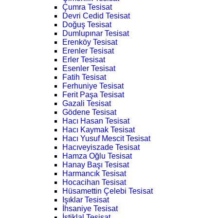
Çumra Tesisat
Devri Cedid Tesisat
Doğuş Tesisat
Dumlupınar Tesisat
Erenköy Tesisat
Erenler Tesisat
Erler Tesisat
Esenler Tesisat
Fatih Tesisat
Ferhuniye Tesisat
Ferit Paşa Tesisat
Gazali Tesisat
Gödene Tesisat
Hacı Hasan Tesisat
Hacı Kaymak Tesisat
Hacı Yusuf Mescit Tesisat
Hacıveyiszade Tesisat
Hamza Oğlu Tesisat
Hanay Başı Tesisat
Harmancık Tesisat
Hocacihan Tesisat
Hüsamettin Çelebi Tesisat
Işıklar Tesisat
İhsaniye Tesisat
İstiklal Tesisat