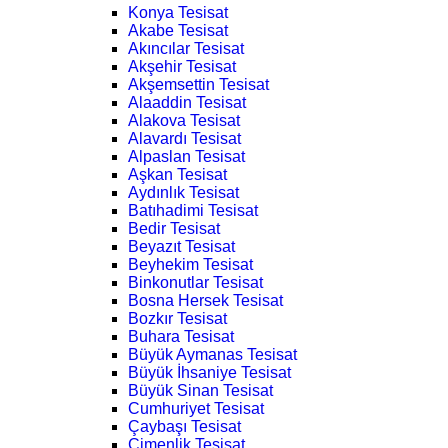
Konya Tesisat
Akabe Tesisat
Akıncılar Tesisat
Akşehir Tesisat
Akşemsettin Tesisat
Alaaddin Tesisat
Alakova Tesisat
Alavardı Tesisat
Alpaslan Tesisat
Aşkan Tesisat
Aydınlık Tesisat
Batıhadimi Tesisat
Bedir Tesisat
Beyazıt Tesisat
Beyhekim Tesisat
Binkonutlar Tesisat
Bosna Hersek Tesisat
Bozkır Tesisat
Buhara Tesisat
Büyük Aymanas Tesisat
Büyük İhsaniye Tesisat
Büyük Sinan Tesisat
Cumhuriyet Tesisat
Çaybaşı Tesisat
Çimenlik Tesisat