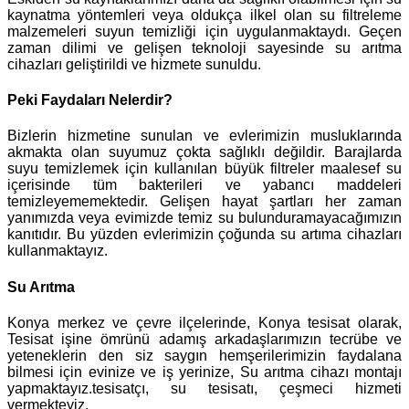
kaynatma yöntemleri veya oldukça ilkel olan su filtreleme
malzemeleri suyun temizliği için uygulanmaktaydı. Geçen
zaman dilimi ve gelişen teknoloji sayesinde su arıtma
cihazları geliştirildi ve hizmete sunuldu.
Peki Faydaları Nelerdir?
Bizlerin hizmetine sunulan ve evlerimizin musluklarında
akmakta olan suyumuz çokta sağlıklı değildir. Barajlarda
suyu temizlemek için kullanılan büyük filtreler maalesef su
içerisinde tüm bakterileri ve yabancı maddeleri
temizleyememektedir. Gelişen hayat şartları her zaman
yanımızda veya evimizde temiz su bulunduramayacağımızın
kanıtıdır. Bu yüzden evlerimizin çoğunda su artıma cihazları
kullanmaktayız.
Su Arıtma
Konya merkez ve çevre ilçelerinde, Konya tesisat olarak,
Tesisat işine ömrünü adamış arkadaşlarımızın tecrübe ve
yeteneklerin den siz saygın hemşerilerimizin faydalana
bilmesi için evinize ve iş yerinize, Su arıtma cihazı montajı
yapmaktayız.tesisatçı, su tesisatı, çeşmeci hizmeti
vermekteyiz.