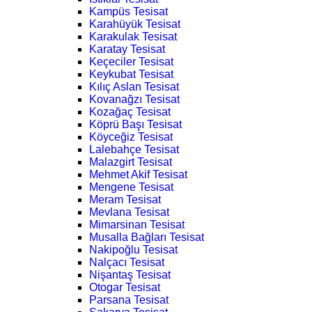
Kampüs Tesisat
Karahüyük Tesisat
Karakulak Tesisat
Karatay Tesisat
Keçeciler Tesisat
Keykubat Tesisat
Kılıç Aslan Tesisat
Kovanağzı Tesisat
Kozağaç Tesisat
Köprü Başı Tesisat
Köyceğiz Tesisat
Lalebahçe Tesisat
Malazgirt Tesisat
Mehmet Akif Tesisat
Mengene Tesisat
Meram Tesisat
Mevlana Tesisat
Mimarsinan Tesisat
Musalla Bağları Tesisat
Nakipoğlu Tesisat
Nalçacı Tesisat
Nişantaş Tesisat
Otogar Tesisat
Parsana Tesisat