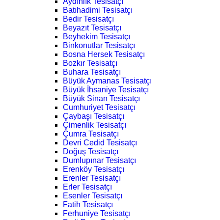
Aydınlık Tesisatçı
Batıhadimi Tesisatçı
Bedir Tesisatçı
Beyazıt Tesisatçı
Beyhekim Tesisatçı
Binkonutlar Tesisatçı
Bosna Hersek Tesisatçı
Bozkır Tesisatçı
Buhara Tesisatçı
Büyük Aymanas Tesisatçı
Büyük İhsaniye Tesisatçı
Büyük Sinan Tesisatçı
Cumhuriyet Tesisatçı
Çaybaşı Tesisatçı
Çimenlik Tesisatçı
Çumra Tesisatçı
Devri Cedid Tesisatçı
Doğuş Tesisatçı
Dumlupınar Tesisatçı
Erenköy Tesisatçı
Erenler Tesisatçı
Erler Tesisatçı
Esenler Tesisatçı
Fatih Tesisatçı
Ferhuniye Tesisatçı