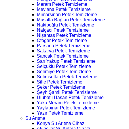
Meram Petek Temizleme
Mevlana Petek Temizleme
Mimarsinan Petek Temizleme
Musalla Bağları Petek Temizleme
Nakipoğlu Petek Temizleme
Nalçacı Petek Temizleme
Nişantaş Petek Temizleme
Otogar Petek Temizleme
Parsana Petek Temizleme
Sakarya Petek Temizleme
Sancak Petek Temizleme
Sarı Yakup Petek Temizleme
Selçuklu Petek Temizleme
Selimiye Petek Temizleme
Selimsultan Petek Temizleme
Sille Petek Temizleme
Şeker Petek Temizleme
Şeyh Şamil Petek Temizleme
Ulubatlı Hasan Petek Temizleme
Yaka Meram Petek Temizleme
Yaylapınar Petek Temizleme
Yazır Petek Temizleme
Su Arıtma
Konya Su Arıtma Cihazı
Akıncılar Su Arıtma Cihazı