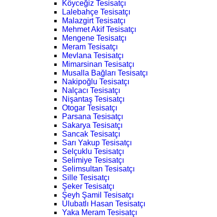
Köyceğiz Tesisatçı
Lalebahçe Tesisatçı
Malazgirt Tesisatçı
Mehmet Akif Tesisatçı
Mengene Tesisatçı
Meram Tesisatçı
Mevlana Tesisatçı
Mimarsinan Tesisatçı
Musalla Bağları Tesisatçı
Nakipoğlu Tesisatçı
Nalçacı Tesisatçı
Nişantaş Tesisatçı
Otogar Tesisatçı
Parsana Tesisatçı
Sakarya Tesisatçı
Sancak Tesisatçı
Sarı Yakup Tesisatçı
Selçuklu Tesisatçı
Selimiye Tesisatçı
Selimsultan Tesisatçı
Sille Tesisatçı
Şeker Tesisatçı
Şeyh Şamil Tesisatçı
Ulubatlı Hasan Tesisatçı
Yaka Meram Tesisatçı