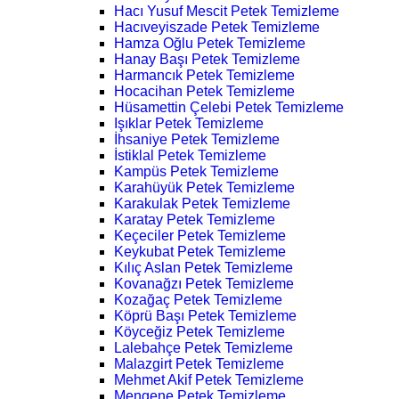
Hacı Yusuf Mescit Petek Temizleme
Hacıveyiszade Petek Temizleme
Hamza Oğlu Petek Temizleme
Hanay Başı Petek Temizleme
Harmancık Petek Temizleme
Hocacihan Petek Temizleme
Hüsamettin Çelebi Petek Temizleme
Işıklar Petek Temizleme
İhsaniye Petek Temizleme
İstiklal Petek Temizleme
Kampüs Petek Temizleme
Karahüyük Petek Temizleme
Karakulak Petek Temizleme
Karatay Petek Temizleme
Keçeciler Petek Temizleme
Keykubat Petek Temizleme
Kılıç Aslan Petek Temizleme
Kovanağzı Petek Temizleme
Kozağaç Petek Temizleme
Köprü Başı Petek Temizleme
Köyceğiz Petek Temizleme
Lalebahçe Petek Temizleme
Malazgirt Petek Temizleme
Mehmet Akif Petek Temizleme
Mengene Petek Temizleme