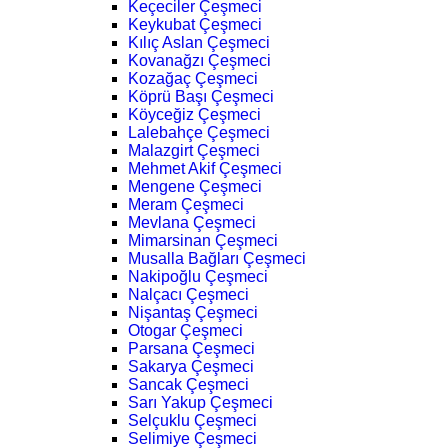
Keçeciler Çeşmeci
Keykubat Çeşmeci
Kılıç Aslan Çeşmeci
Kovanağzı Çeşmeci
Kozağaç Çeşmeci
Köprü Başı Çeşmeci
Köyceğiz Çeşmeci
Lalebahçe Çeşmeci
Malazgirt Çeşmeci
Mehmet Akif Çeşmeci
Mengene Çeşmeci
Meram Çeşmeci
Mevlana Çeşmeci
Mimarsinan Çeşmeci
Musalla Bağları Çeşmeci
Nakipoğlu Çeşmeci
Nalçacı Çeşmeci
Nişantaş Çeşmeci
Otogar Çeşmeci
Parsana Çeşmeci
Sakarya Çeşmeci
Sancak Çeşmeci
Sarı Yakup Çeşmeci
Selçuklu Çeşmeci
Selimiye Çeşmeci