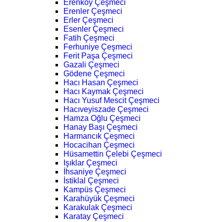
Erenköy Çeşmeci
Erenler Çeşmeci
Erler Çeşmeci
Esenler Çeşmeci
Fatih Çeşmeci
Ferhuniye Çeşmeci
Ferit Paşa Çeşmeci
Gazali Çeşmeci
Gödene Çeşmeci
Hacı Hasan Çeşmeci
Hacı Kaymak Çeşmeci
Hacı Yusuf Mescit Çeşmeci
Hacıveyiszade Çeşmeci
Hamza Oğlu Çeşmeci
Hanay Başı Çeşmeci
Harmancık Çeşmeci
Hocacihan Çeşmeci
Hüsamettin Çelebi Çeşmeci
Işıklar Çeşmeci
İhsaniye Çeşmeci
İstiklal Çeşmeci
Kampüs Çeşmeci
Karahüyük Çeşmeci
Karakulak Çeşmeci
Karatay Çeşmeci