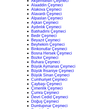
Akşemsettin Çeşmeci
Alaaddin Çeşmeci
Alakova Çeşmeci
Alavardı Çeşmeci
Alpaslan Çeşmeci
Aşkan Çeşmeci
Aydınlık Çeşmeci
Batıhadimi Çeşmeci
Bedir Çeşmeci
Beyazıt Çeşmeci
Beyhekim Çeşmeci
Binkonutlar Çeşmeci
Bosna Hersek Çeşmeci
Bozkır Çeşmeci
Buhara Çeşmeci
Büyük Aymanas Çeşmeci
Büyük İhsaniye Çeşmeci
Büyük Sinan Çeşmeci
Cumhuriyet Çeşmeci
Çaybaşı Çeşmeci
Çimenlik Çeşmeci
Çumra Çeşmeci
Devri Cedid Çeşmeci
Doğuş Çeşmeci
Dumlupınar Çeşmeci