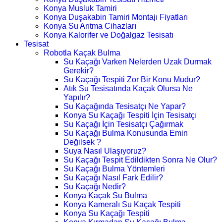
Konya Musluk Tamiri
Konya Duşakabin Tamiri Montajı Fiyatları
Konya Su Arıtma Cihazları
Konya Kalorifer ve Doğalgaz Tesisatı
Tesisat
Robotla Kaçak Bulma
Su Kaçağı Varken Nelerden Uzak Durmak
Gerekir?
Su Kaçağı Tespiti Zor Bir Konu Mudur?
Atık Su Tesisatında Kaçak Olursa Ne
Yapılır?
Su Kaçağında Tesisatçı Ne Yapar?
Konya Su Kaçağı Tespiti İçin Tesisatçı
Su Kaçağı İçin Tesisatçı Çağırmak
Su Kaçağı Bulma Konusunda Emin
Değilsek ?
Suya Nasıl Ulaşıyoruz?
Su Kaçağı Tespit Edildikten Sonra Ne Olur?
Su Kaçağı Bulma Yöntemleri
Su Kaçağı Nasıl Fark Edilir?
Su Kaçağı Nedir?
Konya Kaçak Su Bulma
Konya Kameralı Su Kaçak Tespiti
Konya Su Kaçağı Tespiti