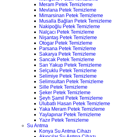
Meram Petek Temizleme
Mevlana Petek Temizleme
Mimarsinan Petek Temizleme
Musalla Bağları Petek Temizleme
Nakipoğlu Petek Temizleme
Nalçacı Petek Temizleme
Nişantaş Petek Temizleme
Otogar Petek Temizleme
Parsana Petek Temizleme
Sakarya Petek Temizleme
Sancak Petek Temizleme
Sarı Yakup Petek Temizleme
Selçuklu Petek Temizleme
Selimiye Petek Temizleme
Selimsultan Petek Temizleme
Sille Petek Temizleme
Şeker Petek Temizleme
Şeyh Şamil Petek Temizleme
Ulubatlı Hasan Petek Temizleme
Yaka Meram Petek Temizleme
Yaylapınar Petek Temizleme
Yazır Petek Temizleme
Su Arıtma
Konya Su Arıtma Cihazı
Akıncılar Su Arıtma Cihazı