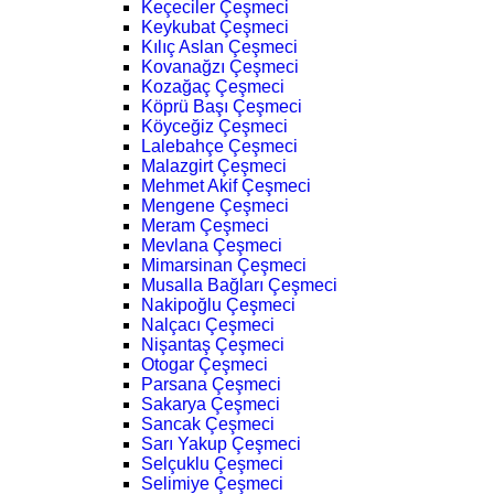
Keçeciler Çeşmeci
Keykubat Çeşmeci
Kılıç Aslan Çeşmeci
Kovanağzı Çeşmeci
Kozağaç Çeşmeci
Köprü Başı Çeşmeci
Köyceğiz Çeşmeci
Lalebahçe Çeşmeci
Malazgirt Çeşmeci
Mehmet Akif Çeşmeci
Mengene Çeşmeci
Meram Çeşmeci
Mevlana Çeşmeci
Mimarsinan Çeşmeci
Musalla Bağları Çeşmeci
Nakipoğlu Çeşmeci
Nalçacı Çeşmeci
Nişantaş Çeşmeci
Otogar Çeşmeci
Parsana Çeşmeci
Sakarya Çeşmeci
Sancak Çeşmeci
Sarı Yakup Çeşmeci
Selçuklu Çeşmeci
Selimiye Çeşmeci