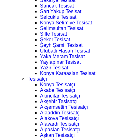
Sakarya Tesisat
Sancak Tesisat
Sarı Yakup Tesisat
Selçuklu Tesisat
Konya Selimiye Tesisat
Selimsultan Tesisat
Sille Tesisat
Şeker Tesisat
Şeyh Şamil Tesisat
Ulubatlı Hasan Tesisat
Yaka Meram Tesisat
Yaylapınar Tesisat
Yazır Tesisat
Konya Karaaslan Tesisat
Tesisatçı
Konya Tesisatçı
Akabe Tesisatçı
Akıncılar Tesisatçı
Akşehir Tesisatçı
Akşemsettin Tesisatçı
Alaaddin Tesisatçı
Alakova Tesisatçı
Alavardı Tesisatçı
Alpaslan Tesisatçı
Aşkan Tesisatçı