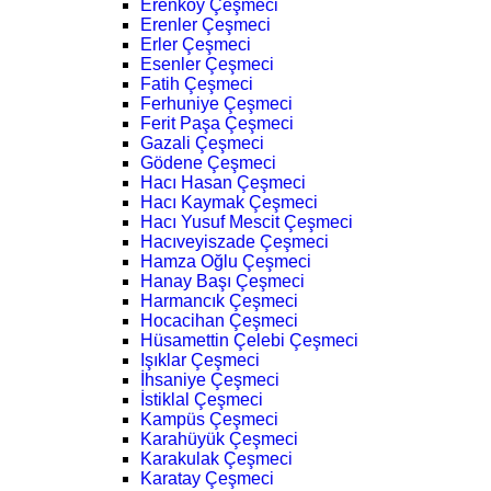
Erenköy Çeşmeci
Erenler Çeşmeci
Erler Çeşmeci
Esenler Çeşmeci
Fatih Çeşmeci
Ferhuniye Çeşmeci
Ferit Paşa Çeşmeci
Gazali Çeşmeci
Gödene Çeşmeci
Hacı Hasan Çeşmeci
Hacı Kaymak Çeşmeci
Hacı Yusuf Mescit Çeşmeci
Hacıveyiszade Çeşmeci
Hamza Oğlu Çeşmeci
Hanay Başı Çeşmeci
Harmancık Çeşmeci
Hocacihan Çeşmeci
Hüsamettin Çelebi Çeşmeci
Işıklar Çeşmeci
İhsaniye Çeşmeci
İstiklal Çeşmeci
Kampüs Çeşmeci
Karahüyük Çeşmeci
Karakulak Çeşmeci
Karatay Çeşmeci