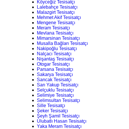
Köyceğiz Tesisatçı
Lalebahçe Tesisatçı
Malazgirt Tesisatçı
Mehmet Akif Tesisatçı
Mengene Tesisatçı
Meram Tesisatçı
Mevlana Tesisatçı
Mimarsinan Tesisatçı
Musalla Bağları Tesisatçı
Nakipoğlu Tesisatçı
Nalçacı Tesisatçı
Nişantaş Tesisatçı
Otogar Tesisatçı
Parsana Tesisatçı
Sakarya Tesisatçı
Sancak Tesisatçı
Sarı Yakup Tesisatçı
Selçuklu Tesisatçı
Selimiye Tesisatçı
Selimsultan Tesisatçı
Sille Tesisatçı
Şeker Tesisatçı
Şeyh Şamil Tesisatçı
Ulubatlı Hasan Tesisatçı
Yaka Meram Tesisatçı