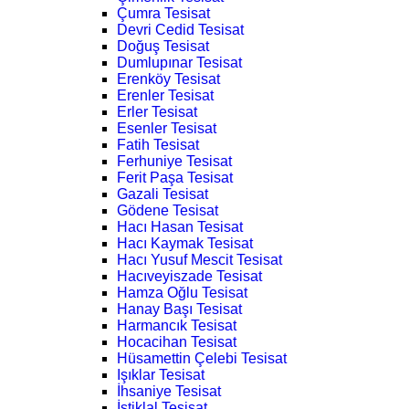
Çumra Tesisat
Devri Cedid Tesisat
Doğuş Tesisat
Dumlupınar Tesisat
Erenköy Tesisat
Erenler Tesisat
Erler Tesisat
Esenler Tesisat
Fatih Tesisat
Ferhuniye Tesisat
Ferit Paşa Tesisat
Gazali Tesisat
Gödene Tesisat
Hacı Hasan Tesisat
Hacı Kaymak Tesisat
Hacı Yusuf Mescit Tesisat
Hacıveyiszade Tesisat
Hamza Oğlu Tesisat
Hanay Başı Tesisat
Harmancık Tesisat
Hocacihan Tesisat
Hüsamettin Çelebi Tesisat
Işıklar Tesisat
İhsaniye Tesisat
İstiklal Tesisat