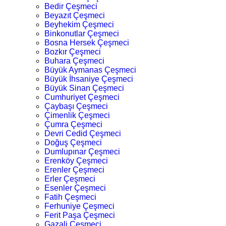
Bedir Çeşmeci
Beyazıt Çeşmeci
Beyhekim Çeşmeci
Binkonutlar Çeşmeci
Bosna Hersek Çeşmeci
Bozkır Çeşmeci
Buhara Çeşmeci
Büyük Aymanas Çeşmeci
Büyük İhsaniye Çeşmeci
Büyük Sinan Çeşmeci
Cumhuriyet Çeşmeci
Çaybaşı Çeşmeci
Çimenlik Çeşmeci
Çumra Çeşmeci
Devri Cedid Çeşmeci
Doğuş Çeşmeci
Dumlupınar Çeşmeci
Erenköy Çeşmeci
Erenler Çeşmeci
Erler Çeşmeci
Esenler Çeşmeci
Fatih Çeşmeci
Ferhuniye Çeşmeci
Ferit Paşa Çeşmeci
Gazali Çeşmeci