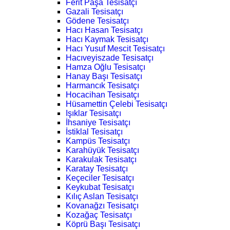
Ferit Paşa Tesisatçı
Gazali Tesisatçı
Gödene Tesisatçı
Hacı Hasan Tesisatçı
Hacı Kaymak Tesisatçı
Hacı Yusuf Mescit Tesisatçı
Hacıveyiszade Tesisatçı
Hamza Oğlu Tesisatçı
Hanay Başı Tesisatçı
Harmancık Tesisatçı
Hocacihan Tesisatçı
Hüsamettin Çelebi Tesisatçı
Işıklar Tesisatçı
İhsaniye Tesisatçı
İstiklal Tesisatçı
Kampüs Tesisatçı
Karahüyük Tesisatçı
Karakulak Tesisatçı
Karatay Tesisatçı
Keçeciler Tesisatçı
Keykubat Tesisatçı
Kılıç Aslan Tesisatçı
Kovanağzı Tesisatçı
Kozağaç Tesisatçı
Köprü Başı Tesisatçı