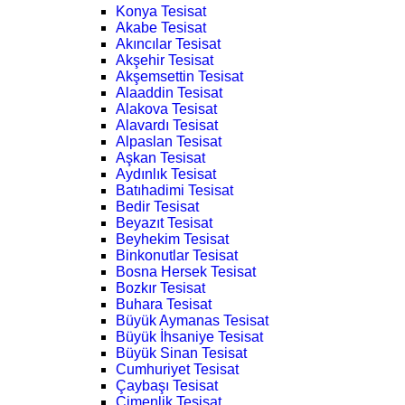
Konya Tesisat
Akabe Tesisat
Akıncılar Tesisat
Akşehir Tesisat
Akşemsettin Tesisat
Alaaddin Tesisat
Alakova Tesisat
Alavardı Tesisat
Alpaslan Tesisat
Aşkan Tesisat
Aydınlık Tesisat
Batıhadimi Tesisat
Bedir Tesisat
Beyazıt Tesisat
Beyhekim Tesisat
Binkonutlar Tesisat
Bosna Hersek Tesisat
Bozkır Tesisat
Buhara Tesisat
Büyük Aymanas Tesisat
Büyük İhsaniye Tesisat
Büyük Sinan Tesisat
Cumhuriyet Tesisat
Çaybaşı Tesisat
Çimenlik Tesisat