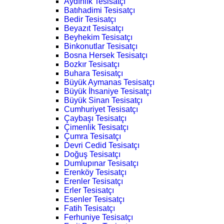
Aydınlık Tesisatçı
Batıhadimi Tesisatçı
Bedir Tesisatçı
Beyazıt Tesisatçı
Beyhekim Tesisatçı
Binkonutlar Tesisatçı
Bosna Hersek Tesisatçı
Bozkır Tesisatçı
Buhara Tesisatçı
Büyük Aymanas Tesisatçı
Büyük İhsaniye Tesisatçı
Büyük Sinan Tesisatçı
Cumhuriyet Tesisatçı
Çaybaşı Tesisatçı
Çimenlik Tesisatçı
Çumra Tesisatçı
Devri Cedid Tesisatçı
Doğuş Tesisatçı
Dumlupınar Tesisatçı
Erenköy Tesisatçı
Erenler Tesisatçı
Erler Tesisatçı
Esenler Tesisatçı
Fatih Tesisatçı
Ferhuniye Tesisatçı