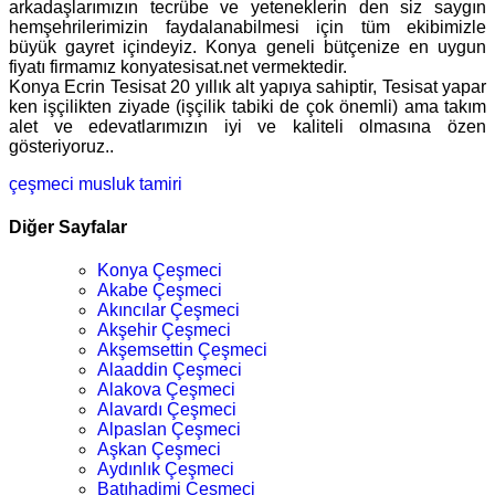
arkadaşlarımızın tecrübe ve yeteneklerin den siz saygın
hemşehrilerimizin faydalanabilmesi için tüm ekibimizle
büyük gayret içindeyiz. Konya geneli bütçenize en uygun
fiyatı firmamız konyatesisat.net vermektedir.
Konya Ecrin Tesisat 20 yıllık alt yapıya sahiptir, Tesisat yapar
ken işçilikten ziyade (işçilik tabiki de çok önemli) ama takım
alet ve edevatlarımızın iyi ve kaliteli olmasına özen
gösteriyoruz..
çeşmeci
musluk tamiri
Diğer Sayfalar
Konya Çeşmeci
Akabe Çeşmeci
Akıncılar Çeşmeci
Akşehir Çeşmeci
Akşemsettin Çeşmeci
Alaaddin Çeşmeci
Alakova Çeşmeci
Alavardı Çeşmeci
Alpaslan Çeşmeci
Aşkan Çeşmeci
Aydınlık Çeşmeci
Batıhadimi Çeşmeci