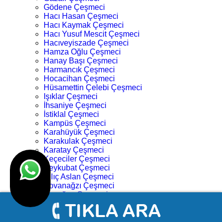
Gödene Çeşmeci
Hacı Hasan Çeşmeci
Hacı Kaymak Çeşmeci
Hacı Yusuf Mescit Çeşmeci
Hacıveyiszade Çeşmeci
Hamza Oğlu Çeşmeci
Hanay Başı Çeşmeci
Harmancık Çeşmeci
Hocacihan Çeşmeci
Hüsamettin Çelebi Çeşmeci
Işıklar Çeşmeci
İhsaniye Çeşmeci
İstiklal Çeşmeci
Kampüs Çeşmeci
Karahüyük Çeşmeci
Karakulak Çeşmeci
Karatay Çeşmeci
Keçeciler Çeşmeci
Keykubat Çeşmeci
Kılıç Aslan Çeşmeci
Kovanağzı Çeşmeci
Kozağaç Çeşmeci
Köprü Başı Çeşmeci
Köyceğiz Çeşmeci
Lalebahçe Çeşmeci