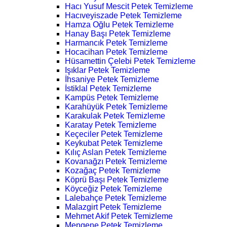
Hacı Yusuf Mescit Petek Temizleme
Hacıveyiszade Petek Temizleme
Hamza Oğlu Petek Temizleme
Hanay Başı Petek Temizleme
Harmancık Petek Temizleme
Hocacihan Petek Temizleme
Hüsamettin Çelebi Petek Temizleme
Işıklar Petek Temizleme
İhsaniye Petek Temizleme
İstiklal Petek Temizleme
Kampüs Petek Temizleme
Karahüyük Petek Temizleme
Karakulak Petek Temizleme
Karatay Petek Temizleme
Keçeciler Petek Temizleme
Keykubat Petek Temizleme
Kılıç Aslan Petek Temizleme
Kovanağzı Petek Temizleme
Kozağaç Petek Temizleme
Köprü Başı Petek Temizleme
Köyceğiz Petek Temizleme
Lalebahçe Petek Temizleme
Malazgirt Petek Temizleme
Mehmet Akif Petek Temizleme
Mengene Petek Temizleme