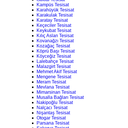
Kampüs Tesisat
Karahüyük Tesisat
Karakulak Tesisat
Karatay Tesisat
Keçeciler Tesisat
Keykubat Tesisat
Kılıç Aslan Tesisat
Kovanağzı Tesisat
Kozağaç Tesisat
Köprü Başı Tesisat
Köyceğiz Tesisat
Lalebahçe Tesisat
Malazgirt Tesisat
Mehmet Akif Tesisat
Mengene Tesisat
Meram Tesisat
Mevlana Tesisat
Mimarsinan Tesisat
Musalla Bağları Tesisat
Nakipoğlu Tesisat
Nalçacı Tesisat
Nişantaş Tesisat
Otogar Tesisat
Parsana Tesisat