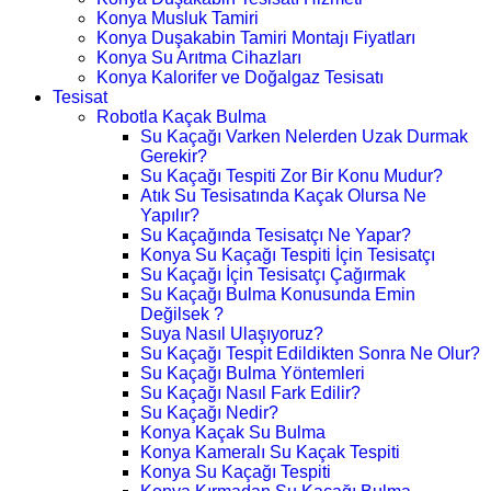
Konya Musluk Tamiri
Konya Duşakabin Tamiri Montajı Fiyatları
Konya Su Arıtma Cihazları
Konya Kalorifer ve Doğalgaz Tesisatı
Tesisat
Robotla Kaçak Bulma
Su Kaçağı Varken Nelerden Uzak Durmak
Gerekir?
Su Kaçağı Tespiti Zor Bir Konu Mudur?
Atık Su Tesisatında Kaçak Olursa Ne
Yapılır?
Su Kaçağında Tesisatçı Ne Yapar?
Konya Su Kaçağı Tespiti İçin Tesisatçı
Su Kaçağı İçin Tesisatçı Çağırmak
Su Kaçağı Bulma Konusunda Emin
Değilsek ?
Suya Nasıl Ulaşıyoruz?
Su Kaçağı Tespit Edildikten Sonra Ne Olur?
Su Kaçağı Bulma Yöntemleri
Su Kaçağı Nasıl Fark Edilir?
Su Kaçağı Nedir?
Konya Kaçak Su Bulma
Konya Kameralı Su Kaçak Tespiti
Konya Su Kaçağı Tespiti