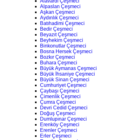
Alavardı Çeşmeci
Alpaslan Çeşmeci
Aşkan Çeşmeci
Aydınlık Çeşmeci
Batıhadimi Çeşmeci
Bedir Çeşmeci
Beyazıt Çeşmeci
Beyhekim Çeşmeci
Binkonutlar Çeşmeci
Bosna Hersek Çeşmeci
Bozkır Çeşmeci
Buhara Çeşmeci
Büyük Aymanas Çeşmeci
Büyük İhsaniye Çeşmeci
Büyük Sinan Çeşmeci
Cumhuriyet Çeşmeci
Çaybaşı Çeşmeci
Çimenlik Çeşmeci
Çumra Çeşmeci
Devri Cedid Çeşmeci
Doğuş Çeşmeci
Dumlupınar Çeşmeci
Erenköy Çeşmeci
Erenler Çeşmeci
Erler Çeşmeci