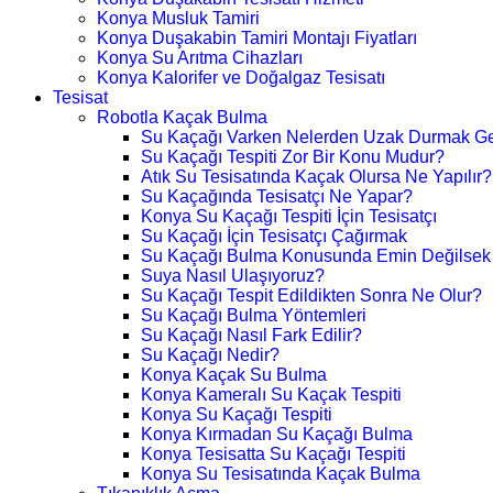
Konya Musluk Tamiri
Konya Duşakabin Tamiri Montajı Fiyatları
Konya Su Arıtma Cihazları
Konya Kalorifer ve Doğalgaz Tesisatı
Tesisat
Robotla Kaçak Bulma
Su Kaçağı Varken Nelerden Uzak Durmak Ge
Su Kaçağı Tespiti Zor Bir Konu Mudur?
Atık Su Tesisatında Kaçak Olursa Ne Yapılır?
Su Kaçağında Tesisatçı Ne Yapar?
Konya Su Kaçağı Tespiti İçin Tesisatçı
Su Kaçağı İçin Tesisatçı Çağırmak
Su Kaçağı Bulma Konusunda Emin Değilsek
Suya Nasıl Ulaşıyoruz?
Su Kaçağı Tespit Edildikten Sonra Ne Olur?
Su Kaçağı Bulma Yöntemleri
Su Kaçağı Nasıl Fark Edilir?
Su Kaçağı Nedir?
Konya Kaçak Su Bulma
Konya Kameralı Su Kaçak Tespiti
Konya Su Kaçağı Tespiti
Konya Kırmadan Su Kaçağı Bulma
Konya Tesisatta Su Kaçağı Tespiti
Konya Su Tesisatında Kaçak Bulma