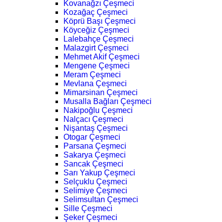
Kovanağzı Çeşmeci
Kozağaç Çeşmeci
Köprü Başı Çeşmeci
Köyceğiz Çeşmeci
Lalebahçe Çeşmeci
Malazgirt Çeşmeci
Mehmet Akif Çeşmeci
Mengene Çeşmeci
Meram Çeşmeci
Mevlana Çeşmeci
Mimarsinan Çeşmeci
Musalla Bağları Çeşmeci
Nakipoğlu Çeşmeci
Nalçacı Çeşmeci
Nişantaş Çeşmeci
Otogar Çeşmeci
Parsana Çeşmeci
Sakarya Çeşmeci
Sancak Çeşmeci
Sarı Yakup Çeşmeci
Selçuklu Çeşmeci
Selimiye Çeşmeci
Selimsultan Çeşmeci
Sille Çeşmeci
Şeker Çeşmeci