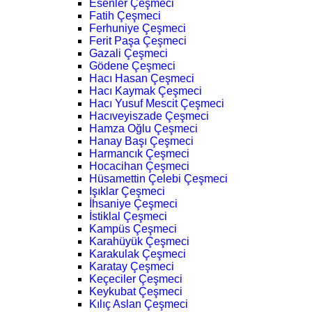
Esenler Çeşmeci
Fatih Çeşmeci
Ferhuniye Çeşmeci
Ferit Paşa Çeşmeci
Gazali Çeşmeci
Gödene Çeşmeci
Hacı Hasan Çeşmeci
Hacı Kaymak Çeşmeci
Hacı Yusuf Mescit Çeşmeci
Hacıveyiszade Çeşmeci
Hamza Oğlu Çeşmeci
Hanay Başı Çeşmeci
Harmancık Çeşmeci
Hocacihan Çeşmeci
Hüsamettin Çelebi Çeşmeci
Işıklar Çeşmeci
İhsaniye Çeşmeci
İstiklal Çeşmeci
Kampüs Çeşmeci
Karahüyük Çeşmeci
Karakulak Çeşmeci
Karatay Çeşmeci
Keçeciler Çeşmeci
Keykubat Çeşmeci
Kılıç Aslan Çeşmeci