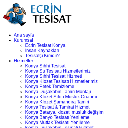
Ana sayfa
Kurumsal
Ecrin Tesisat Konya
İnsan Kaynakları
Tesisatçı Kimdir?
Hizmetler
Konya Sıhhi Tesisat
Konya Su Tesisatı Hizmetlerimiz
Konya Sıhhi Tesisat Hizmeti
Konya Klozet Tesisatı Hizmetlerimiz
Konya Petek Temizleme
Konya Duşakabin Tamiri Montajı
Konya Klozet Sifon Musluk Onarımı
Konya Klozet Şamandıra Tamiri
Konya Tesisat & Tamirat Hizmeti
Konya Batarya, klozet, musluk değişimi
Konya Banyo Tesisatı Yenileme
Konya Mutfak Tesisatı Yenileme
Konya Duşakabin Tesisatı Hizmeti