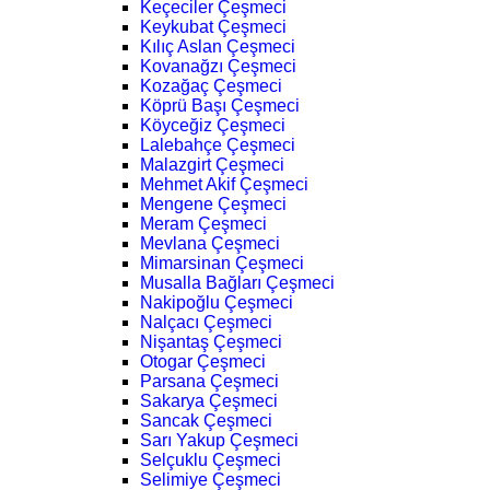
Keçeciler Çeşmeci
Keykubat Çeşmeci
Kılıç Aslan Çeşmeci
Kovanağzı Çeşmeci
Kozağaç Çeşmeci
Köprü Başı Çeşmeci
Köyceğiz Çeşmeci
Lalebahçe Çeşmeci
Malazgirt Çeşmeci
Mehmet Akif Çeşmeci
Mengene Çeşmeci
Meram Çeşmeci
Mevlana Çeşmeci
Mimarsinan Çeşmeci
Musalla Bağları Çeşmeci
Nakipoğlu Çeşmeci
Nalçacı Çeşmeci
Nişantaş Çeşmeci
Otogar Çeşmeci
Parsana Çeşmeci
Sakarya Çeşmeci
Sancak Çeşmeci
Sarı Yakup Çeşmeci
Selçuklu Çeşmeci
Selimiye Çeşmeci