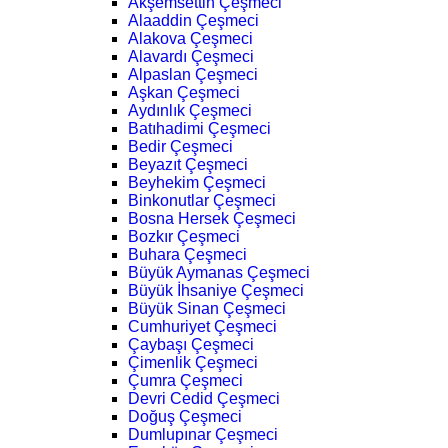
Akşemsettin Çeşmeci
Alaaddin Çeşmeci
Alakova Çeşmeci
Alavardı Çeşmeci
Alpaslan Çeşmeci
Aşkan Çeşmeci
Aydınlık Çeşmeci
Batıhadimi Çeşmeci
Bedir Çeşmeci
Beyazıt Çeşmeci
Beyhekim Çeşmeci
Binkonutlar Çeşmeci
Bosna Hersek Çeşmeci
Bozkır Çeşmeci
Buhara Çeşmeci
Büyük Aymanas Çeşmeci
Büyük İhsaniye Çeşmeci
Büyük Sinan Çeşmeci
Cumhuriyet Çeşmeci
Çaybaşı Çeşmeci
Çimenlik Çeşmeci
Çumra Çeşmeci
Devri Cedid Çeşmeci
Doğuş Çeşmeci
Dumlupınar Çeşmeci