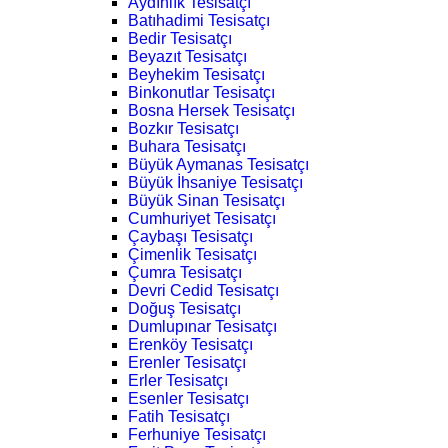
Aydınlık Tesisatçı
Batıhadimi Tesisatçı
Bedir Tesisatçı
Beyazıt Tesisatçı
Beyhekim Tesisatçı
Binkonutlar Tesisatçı
Bosna Hersek Tesisatçı
Bozkır Tesisatçı
Buhara Tesisatçı
Büyük Aymanas Tesisatçı
Büyük İhsaniye Tesisatçı
Büyük Sinan Tesisatçı
Cumhuriyet Tesisatçı
Çaybaşı Tesisatçı
Çimenlik Tesisatçı
Çumra Tesisatçı
Devri Cedid Tesisatçı
Doğuş Tesisatçı
Dumlupınar Tesisatçı
Erenköy Tesisatçı
Erenler Tesisatçı
Erler Tesisatçı
Esenler Tesisatçı
Fatih Tesisatçı
Ferhuniye Tesisatçı