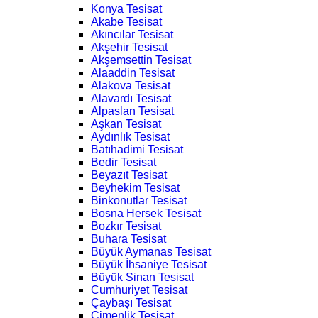
Konya Tesisat
Akabe Tesisat
Akıncılar Tesisat
Akşehir Tesisat
Akşemsettin Tesisat
Alaaddin Tesisat
Alakova Tesisat
Alavardı Tesisat
Alpaslan Tesisat
Aşkan Tesisat
Aydınlık Tesisat
Batıhadimi Tesisat
Bedir Tesisat
Beyazıt Tesisat
Beyhekim Tesisat
Binkonutlar Tesisat
Bosna Hersek Tesisat
Bozkır Tesisat
Buhara Tesisat
Büyük Aymanas Tesisat
Büyük İhsaniye Tesisat
Büyük Sinan Tesisat
Cumhuriyet Tesisat
Çaybaşı Tesisat
Çimenlik Tesisat