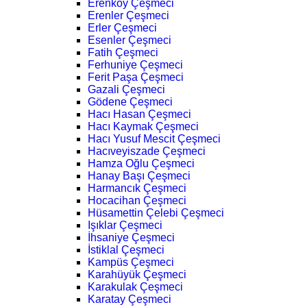
Erenköy Çeşmeci
Erenler Çeşmeci
Erler Çeşmeci
Esenler Çeşmeci
Fatih Çeşmeci
Ferhuniye Çeşmeci
Ferit Paşa Çeşmeci
Gazali Çeşmeci
Gödene Çeşmeci
Hacı Hasan Çeşmeci
Hacı Kaymak Çeşmeci
Hacı Yusuf Mescit Çeşmeci
Hacıveyiszade Çeşmeci
Hamza Oğlu Çeşmeci
Hanay Başı Çeşmeci
Harmancık Çeşmeci
Hocacihan Çeşmeci
Hüsamettin Çelebi Çeşmeci
Işıklar Çeşmeci
İhsaniye Çeşmeci
İstiklal Çeşmeci
Kampüs Çeşmeci
Karahüyük Çeşmeci
Karakulak Çeşmeci
Karatay Çeşmeci