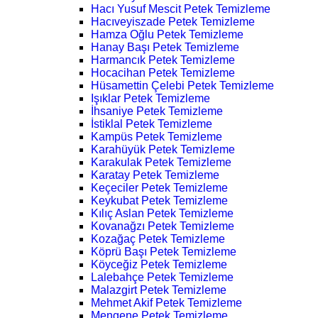
Hacı Yusuf Mescit Petek Temizleme
Hacıveyiszade Petek Temizleme
Hamza Oğlu Petek Temizleme
Hanay Başı Petek Temizleme
Harmancık Petek Temizleme
Hocacihan Petek Temizleme
Hüsamettin Çelebi Petek Temizleme
Işıklar Petek Temizleme
İhsaniye Petek Temizleme
İstiklal Petek Temizleme
Kampüs Petek Temizleme
Karahüyük Petek Temizleme
Karakulak Petek Temizleme
Karatay Petek Temizleme
Keçeciler Petek Temizleme
Keykubat Petek Temizleme
Kılıç Aslan Petek Temizleme
Kovanağzı Petek Temizleme
Kozağaç Petek Temizleme
Köprü Başı Petek Temizleme
Köyceğiz Petek Temizleme
Lalebahçe Petek Temizleme
Malazgirt Petek Temizleme
Mehmet Akif Petek Temizleme
Mengene Petek Temizleme