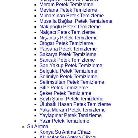
Meram Petek Temizleme
Mevlana Petek Temizleme
Mimarsinan Petek Temizleme
Musalla Bağları Petek Temizleme
Nakipoğlu Petek Temizleme
Nalçacı Petek Temizleme
Nişantaş Petek Temizleme
Otogar Petek Temizleme
Parsana Petek Temizleme
Sakarya Petek Temizleme
Sancak Petek Temizleme
Sarı Yakup Petek Temizleme
Selçuklu Petek Temizleme
Selimiye Petek Temizleme
Selimsultan Petek Temizleme
Sille Petek Temizleme
Şeker Petek Temizleme
Şeyh Şamil Petek Temizleme
Ulubatlı Hasan Petek Temizleme
Yaka Meram Petek Temizleme
Yaylapınar Petek Temizleme
Yazır Petek Temizleme
Su Arıtma
Konya Su Arıtma Cihazı
Akıncılar Su Arıtma Cihazı