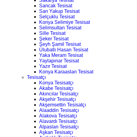
Sakarya Tesisat
Sancak Tesisat
Sarı Yakup Tesisat
Selçuklu Tesisat
Konya Selimiye Tesisat
Selimsultan Tesisat
Sille Tesisat
Şeker Tesisat
Şeyh Şamil Tesisat
Ulubatlı Hasan Tesisat
Yaka Meram Tesisat
Yaylapınar Tesisat
Yazır Tesisat
Konya Karaaslan Tesisat
Tesisatçı
Konya Tesisatçı
Akabe Tesisatçı
Akıncılar Tesisatçı
Akşehir Tesisatçı
Akşemsettin Tesisatçı
Alaaddin Tesisatçı
Alakova Tesisatçı
Alavardı Tesisatçı
Alpaslan Tesisatçı
Aşkan Tesisatçı