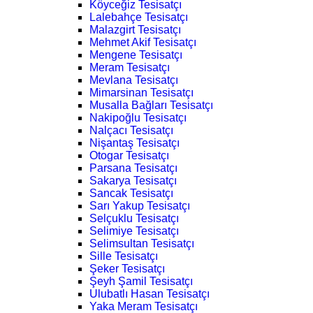
Köyceğiz Tesisatçı
Lalebahçe Tesisatçı
Malazgirt Tesisatçı
Mehmet Akif Tesisatçı
Mengene Tesisatçı
Meram Tesisatçı
Mevlana Tesisatçı
Mimarsinan Tesisatçı
Musalla Bağları Tesisatçı
Nakipoğlu Tesisatçı
Nalçacı Tesisatçı
Nişantaş Tesisatçı
Otogar Tesisatçı
Parsana Tesisatçı
Sakarya Tesisatçı
Sancak Tesisatçı
Sarı Yakup Tesisatçı
Selçuklu Tesisatçı
Selimiye Tesisatçı
Selimsultan Tesisatçı
Sille Tesisatçı
Şeker Tesisatçı
Şeyh Şamil Tesisatçı
Ulubatlı Hasan Tesisatçı
Yaka Meram Tesisatçı