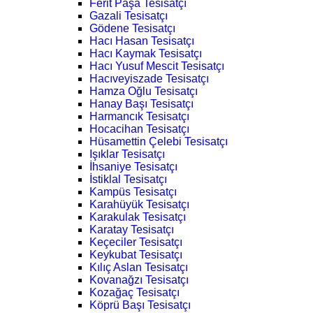
Ferit Paşa Tesisatçı
Gazali Tesisatçı
Gödene Tesisatçı
Hacı Hasan Tesisatçı
Hacı Kaymak Tesisatçı
Hacı Yusuf Mescit Tesisatçı
Hacıveyiszade Tesisatçı
Hamza Oğlu Tesisatçı
Hanay Başı Tesisatçı
Harmancık Tesisatçı
Hocacihan Tesisatçı
Hüsamettin Çelebi Tesisatçı
Işıklar Tesisatçı
İhsaniye Tesisatçı
İstiklal Tesisatçı
Kampüs Tesisatçı
Karahüyük Tesisatçı
Karakulak Tesisatçı
Karatay Tesisatçı
Keçeciler Tesisatçı
Keykubat Tesisatçı
Kılıç Aslan Tesisatçı
Kovanağzı Tesisatçı
Kozağaç Tesisatçı
Köprü Başı Tesisatçı