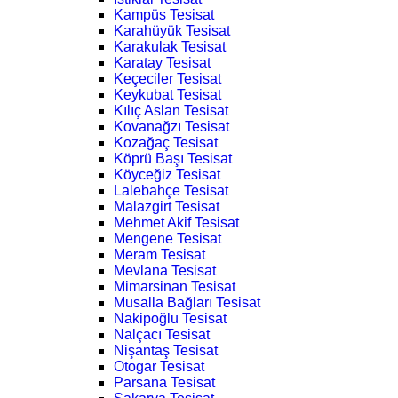
Kampüs Tesisat
Karahüyük Tesisat
Karakulak Tesisat
Karatay Tesisat
Keçeciler Tesisat
Keykubat Tesisat
Kılıç Aslan Tesisat
Kovanağzı Tesisat
Kozağaç Tesisat
Köprü Başı Tesisat
Köyceğiz Tesisat
Lalebahçe Tesisat
Malazgirt Tesisat
Mehmet Akif Tesisat
Mengene Tesisat
Meram Tesisat
Mevlana Tesisat
Mimarsinan Tesisat
Musalla Bağları Tesisat
Nakipoğlu Tesisat
Nalçacı Tesisat
Nişantaş Tesisat
Otogar Tesisat
Parsana Tesisat