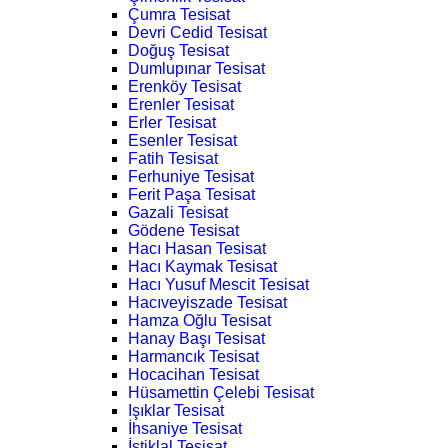
Çumra Tesisat
Devri Cedid Tesisat
Doğuş Tesisat
Dumlupınar Tesisat
Erenköy Tesisat
Erenler Tesisat
Erler Tesisat
Esenler Tesisat
Fatih Tesisat
Ferhuniye Tesisat
Ferit Paşa Tesisat
Gazali Tesisat
Gödene Tesisat
Hacı Hasan Tesisat
Hacı Kaymak Tesisat
Hacı Yusuf Mescit Tesisat
Hacıveyiszade Tesisat
Hamza Oğlu Tesisat
Hanay Başı Tesisat
Harmancık Tesisat
Hocacihan Tesisat
Hüsamettin Çelebi Tesisat
Işıklar Tesisat
İhsaniye Tesisat
İstiklal Tesisat