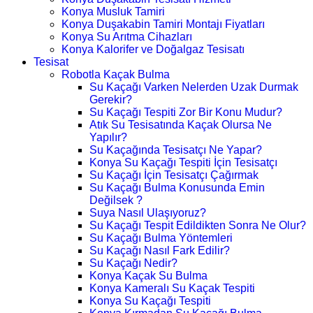
Konya Musluk Tamiri
Konya Duşakabin Tamiri Montajı Fiyatları
Konya Su Arıtma Cihazları
Konya Kalorifer ve Doğalgaz Tesisatı
Tesisat
Robotla Kaçak Bulma
Su Kaçağı Varken Nelerden Uzak Durmak
Gerekir?
Su Kaçağı Tespiti Zor Bir Konu Mudur?
Atık Su Tesisatında Kaçak Olursa Ne
Yapılır?
Su Kaçağında Tesisatçı Ne Yapar?
Konya Su Kaçağı Tespiti İçin Tesisatçı
Su Kaçağı İçin Tesisatçı Çağırmak
Su Kaçağı Bulma Konusunda Emin
Değilsek ?
Suya Nasıl Ulaşıyoruz?
Su Kaçağı Tespit Edildikten Sonra Ne Olur?
Su Kaçağı Bulma Yöntemleri
Su Kaçağı Nasıl Fark Edilir?
Su Kaçağı Nedir?
Konya Kaçak Su Bulma
Konya Kameralı Su Kaçak Tespiti
Konya Su Kaçağı Tespiti