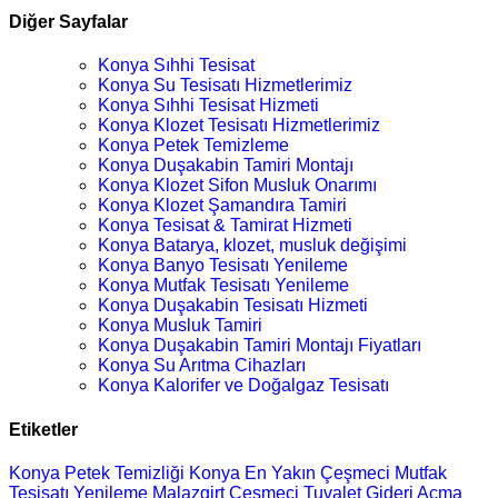
Diğer Sayfalar
Konya Sıhhi Tesisat
Konya Su Tesisatı Hizmetlerimiz
Konya Sıhhi Tesisat Hizmeti
Konya Klozet Tesisatı Hizmetlerimiz
Konya Petek Temizleme
Konya Duşakabin Tamiri Montajı
Konya Klozet Sifon Musluk Onarımı
Konya Klozet Şamandıra Tamiri
Konya Tesisat & Tamirat Hizmeti
Konya Batarya, klozet, musluk değişimi
Konya Banyo Tesisatı Yenileme
Konya Mutfak Tesisatı Yenileme
Konya Duşakabin Tesisatı Hizmeti
Konya Musluk Tamiri
Konya Duşakabin Tamiri Montajı Fiyatları
Konya Su Arıtma Cihazları
Konya Kalorifer ve Doğalgaz Tesisatı
Etiketler
Konya Petek Temizliği
Konya En Yakın Çeşmeci
Mutfak
Tesisatı Yenileme
Malazgirt Çeşmeci
Tuvalet Gideri Açma