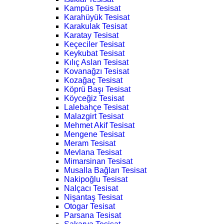
Kampüs Tesisat
Karahüyük Tesisat
Karakulak Tesisat
Karatay Tesisat
Keçeciler Tesisat
Keykubat Tesisat
Kılıç Aslan Tesisat
Kovanağzı Tesisat
Kozağaç Tesisat
Köprü Başı Tesisat
Köyceğiz Tesisat
Lalebahçe Tesisat
Malazgirt Tesisat
Mehmet Akif Tesisat
Mengene Tesisat
Meram Tesisat
Mevlana Tesisat
Mimarsinan Tesisat
Musalla Bağları Tesisat
Nakipoğlu Tesisat
Nalçacı Tesisat
Nişantaş Tesisat
Otogar Tesisat
Parsana Tesisat