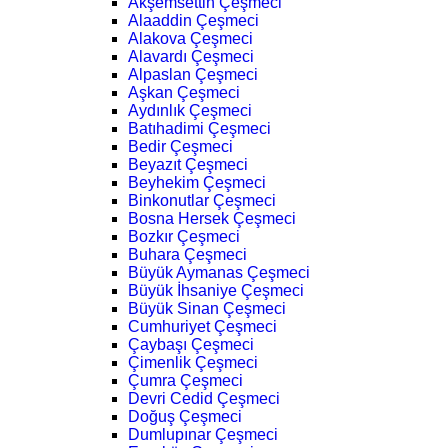
Akşemsettin Çeşmeci
Alaaddin Çeşmeci
Alakova Çeşmeci
Alavardı Çeşmeci
Alpaslan Çeşmeci
Aşkan Çeşmeci
Aydınlık Çeşmeci
Batıhadimi Çeşmeci
Bedir Çeşmeci
Beyazıt Çeşmeci
Beyhekim Çeşmeci
Binkonutlar Çeşmeci
Bosna Hersek Çeşmeci
Bozkır Çeşmeci
Buhara Çeşmeci
Büyük Aymanas Çeşmeci
Büyük İhsaniye Çeşmeci
Büyük Sinan Çeşmeci
Cumhuriyet Çeşmeci
Çaybaşı Çeşmeci
Çimenlik Çeşmeci
Çumra Çeşmeci
Devri Cedid Çeşmeci
Doğuş Çeşmeci
Dumlupınar Çeşmeci