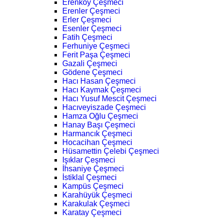
Erenköy Çeşmeci
Erenler Çeşmeci
Erler Çeşmeci
Esenler Çeşmeci
Fatih Çeşmeci
Ferhuniye Çeşmeci
Ferit Paşa Çeşmeci
Gazali Çeşmeci
Gödene Çeşmeci
Hacı Hasan Çeşmeci
Hacı Kaymak Çeşmeci
Hacı Yusuf Mescit Çeşmeci
Hacıveyiszade Çeşmeci
Hamza Oğlu Çeşmeci
Hanay Başı Çeşmeci
Harmancık Çeşmeci
Hocacihan Çeşmeci
Hüsamettin Çelebi Çeşmeci
Işıklar Çeşmeci
İhsaniye Çeşmeci
İstiklal Çeşmeci
Kampüs Çeşmeci
Karahüyük Çeşmeci
Karakulak Çeşmeci
Karatay Çeşmeci