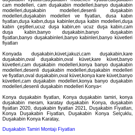
cam modelleri, cam duşakabin modelleri,banyo duşakabin
modelleri,duşakabin modelleri,desenli duşakabin
modelleri,duşakabin modelleri ve fiyatları, dusa kabın
fıyatları,duşa kabın,duşa kabinler,duşa kabin modelleri,duşa
kabin çeşitleri,ucuz duşa kabin,en ucuz duşa kabin,cam
duşa kabin,banyo duşakabin,banyo duşakabin
fiyatları,banyo duşakabinleri,banyo kabinleri,banyo küvetleri
fiyatları
Konyada duşakabin,küvet,jakuzi,cam duşakabin,kare
duşakabin,oval duşakabin,oval küvet,kare küvet,banyo
küvetleri,cam duşakabin modelleri,konya banyo duşakabin
modelleri,desenli duşakabin modelleri,duşakabin modelleri
ve fiyatları,oval duşakabin,oval küvet,konya kare küvet,banyo
küvetleri,cam duşakabin modelleri,konya banyo duşakabin
modelleri,desenli duşakabin modelleri Konya<
Konya duşakabin fiyatları, Konya duşakabin tamiri, konya
duşakabin meram, karatay duşakabin Konya, duşakabin
fiyatları 2020, duşakabin fiyatları 2021, Duşakabin Fiyatları,
Konya Duşakabin Fiyatları, Duşakabin Konya Selçuklu,
Duşakabin Konya Karatay,
Duşakabin Tamiri Montajı Fiyatları