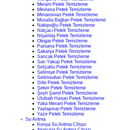
Meram Petek Temizleme
Mevlana Petek Temizleme
Mimarsinan Petek Temizleme
Musalla Bağları Petek Temizleme
Nakipoğlu Petek Temizleme
Nalçacı Petek Temizleme
Nişantaş Petek Temizleme
Otogar Petek Temizleme
Parsana Petek Temizleme
Sakarya Petek Temizleme
Sancak Petek Temizleme
Sarı Yakup Petek Temizleme
Selçuklu Petek Temizleme
Selimiye Petek Temizleme
Selimsultan Petek Temizleme
Sille Petek Temizleme
Şeker Petek Temizleme
Şeyh Şamil Petek Temizleme
Ulubatlı Hasan Petek Temizleme
Yaka Meram Petek Temizleme
Yaylapınar Petek Temizleme
Yazır Petek Temizleme
Su Arıtma
Konya Su Arıtma Cihazı
Akıncılar Su Arıtma Cihazı