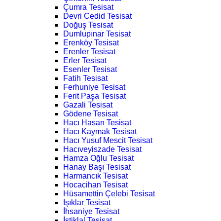
Çumra Tesisat
Devri Cedid Tesisat
Doğuş Tesisat
Dumlupınar Tesisat
Erenköy Tesisat
Erenler Tesisat
Erler Tesisat
Esenler Tesisat
Fatih Tesisat
Ferhuniye Tesisat
Ferit Paşa Tesisat
Gazali Tesisat
Gödene Tesisat
Hacı Hasan Tesisat
Hacı Kaymak Tesisat
Hacı Yusuf Mescit Tesisat
Hacıveyiszade Tesisat
Hamza Oğlu Tesisat
Hanay Başı Tesisat
Harmancık Tesisat
Hocacihan Tesisat
Hüsamettin Çelebi Tesisat
Işıklar Tesisat
İhsaniye Tesisat
İstiklal Tesisat