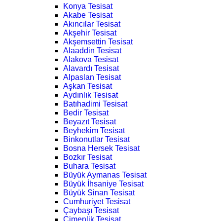
Konya Tesisat
Akabe Tesisat
Akıncılar Tesisat
Akşehir Tesisat
Akşemsettin Tesisat
Alaaddin Tesisat
Alakova Tesisat
Alavardı Tesisat
Alpaslan Tesisat
Aşkan Tesisat
Aydınlık Tesisat
Batıhadimi Tesisat
Bedir Tesisat
Beyazıt Tesisat
Beyhekim Tesisat
Binkonutlar Tesisat
Bosna Hersek Tesisat
Bozkır Tesisat
Buhara Tesisat
Büyük Aymanas Tesisat
Büyük İhsaniye Tesisat
Büyük Sinan Tesisat
Cumhuriyet Tesisat
Çaybaşı Tesisat
Çimenlik Tesisat