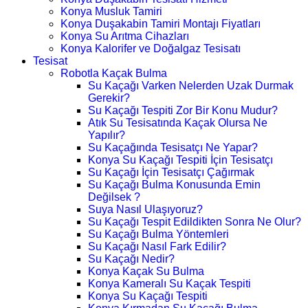
Konya Musluk Tamiri
Konya Duşakabin Tamiri Montajı Fiyatları
Konya Su Arıtma Cihazları
Konya Kalorifer ve Doğalgaz Tesisatı
Tesisat
Robotla Kaçak Bulma
Su Kaçağı Varken Nelerden Uzak Durmak
Gerekir?
Su Kaçağı Tespiti Zor Bir Konu Mudur?
Atık Su Tesisatında Kaçak Olursa Ne
Yapılır?
Su Kaçağında Tesisatçı Ne Yapar?
Konya Su Kaçağı Tespiti İçin Tesisatçı
Su Kaçağı İçin Tesisatçı Çağırmak
Su Kaçağı Bulma Konusunda Emin
Değilsek ?
Suya Nasıl Ulaşıyoruz?
Su Kaçağı Tespit Edildikten Sonra Ne Olur?
Su Kaçağı Bulma Yöntemleri
Su Kaçağı Nasıl Fark Edilir?
Su Kaçağı Nedir?
Konya Kaçak Su Bulma
Konya Kameralı Su Kaçak Tespiti
Konya Su Kaçağı Tespiti