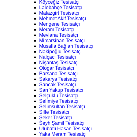
Köyceğiz Tesisatçı
Lalebahçe Tesisatçı
Malazgirt Tesisatçı
Mehmet Akif Tesisatçı
Mengene Tesisatçı
Meram Tesisatçı
Mevlana Tesisatçı
Mimarsinan Tesisatçı
Musalla Bağları Tesisatçı
Nakipoğlu Tesisatçı
Nalçacı Tesisatçı
Nişantaş Tesisatçı
Otogar Tesisatçı
Parsana Tesisatçı
Sakarya Tesisatçı
Sancak Tesisatçı
Sarı Yakup Tesisatçı
Selçuklu Tesisatçı
Selimiye Tesisatçı
Selimsultan Tesisatçı
Sille Tesisatçı
Şeker Tesisatçı
Şeyh Şamil Tesisatçı
Ulubatlı Hasan Tesisatçı
Yaka Meram Tesisatçı