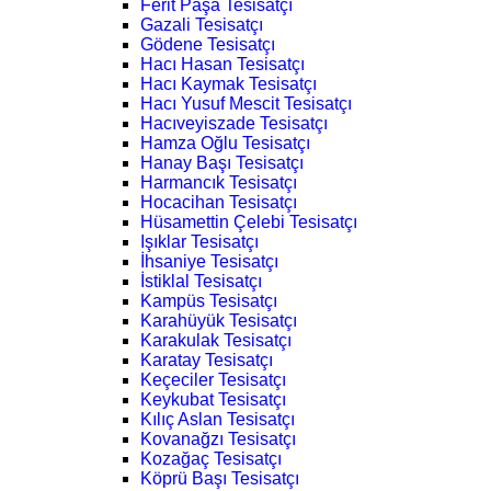
Ferit Paşa Tesisatçı
Gazali Tesisatçı
Gödene Tesisatçı
Hacı Hasan Tesisatçı
Hacı Kaymak Tesisatçı
Hacı Yusuf Mescit Tesisatçı
Hacıveyiszade Tesisatçı
Hamza Oğlu Tesisatçı
Hanay Başı Tesisatçı
Harmancık Tesisatçı
Hocacihan Tesisatçı
Hüsamettin Çelebi Tesisatçı
Işıklar Tesisatçı
İhsaniye Tesisatçı
İstiklal Tesisatçı
Kampüs Tesisatçı
Karahüyük Tesisatçı
Karakulak Tesisatçı
Karatay Tesisatçı
Keçeciler Tesisatçı
Keykubat Tesisatçı
Kılıç Aslan Tesisatçı
Kovanağzı Tesisatçı
Kozağaç Tesisatçı
Köprü Başı Tesisatçı