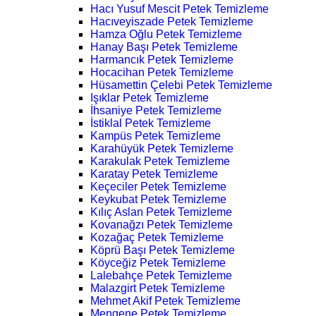
Hacı Yusuf Mescit Petek Temizleme
Hacıveyiszade Petek Temizleme
Hamza Oğlu Petek Temizleme
Hanay Başı Petek Temizleme
Harmancık Petek Temizleme
Hocacihan Petek Temizleme
Hüsamettin Çelebi Petek Temizleme
Işıklar Petek Temizleme
İhsaniye Petek Temizleme
İstiklal Petek Temizleme
Kampüs Petek Temizleme
Karahüyük Petek Temizleme
Karakulak Petek Temizleme
Karatay Petek Temizleme
Keçeciler Petek Temizleme
Keykubat Petek Temizleme
Kılıç Aslan Petek Temizleme
Kovanağzı Petek Temizleme
Kozağaç Petek Temizleme
Köprü Başı Petek Temizleme
Köyceğiz Petek Temizleme
Lalebahçe Petek Temizleme
Malazgirt Petek Temizleme
Mehmet Akif Petek Temizleme
Mengene Petek Temizleme