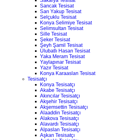
Sakarya Tesisat
Sancak Tesisat
Sarı Yakup Tesisat
Selçuklu Tesisat
Konya Selimiye Tesisat
Selimsultan Tesisat
Sille Tesisat
Şeker Tesisat
Şeyh Şamil Tesisat
Ulubatlı Hasan Tesisat
Yaka Meram Tesisat
Yaylapınar Tesisat
Yazır Tesisat
Konya Karaaslan Tesisat
Tesisatçı
Konya Tesisatçı
Akabe Tesisatçı
Akıncılar Tesisatçı
Akşehir Tesisatçı
Akşemsettin Tesisatçı
Alaaddin Tesisatçı
Alakova Tesisatçı
Alavardı Tesisatçı
Alpaslan Tesisatçı
Aşkan Tesisatçı