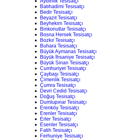
Aydınlık Tesisatçı
Batıhadimi Tesisatçı
Bedir Tesisatçı
Beyazıt Tesisatçı
Beyhekim Tesisatçı
Binkonutlar Tesisatçı
Bosna Hersek Tesisatçı
Bozkır Tesisatçı
Buhara Tesisatçı
Büyük Aymanas Tesisatçı
Büyük İhsaniye Tesisatçı
Büyük Sinan Tesisatçı
Cumhuriyet Tesisatçı
Çaybaşı Tesisatçı
Çimenlik Tesisatçı
Çumra Tesisatçı
Devri Cedid Tesisatçı
Doğuş Tesisatçı
Dumlupınar Tesisatçı
Erenköy Tesisatçı
Erenler Tesisatçı
Erler Tesisatçı
Esenler Tesisatçı
Fatih Tesisatçı
Ferhuniye Tesisatçı