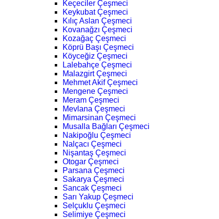
Keçeciler Çeşmeci
Keykubat Çeşmeci
Kılıç Aslan Çeşmeci
Kovanağzı Çeşmeci
Kozağaç Çeşmeci
Köprü Başı Çeşmeci
Köyceğiz Çeşmeci
Lalebahçe Çeşmeci
Malazgirt Çeşmeci
Mehmet Akif Çeşmeci
Mengene Çeşmeci
Meram Çeşmeci
Mevlana Çeşmeci
Mimarsinan Çeşmeci
Musalla Bağları Çeşmeci
Nakipoğlu Çeşmeci
Nalçacı Çeşmeci
Nişantaş Çeşmeci
Otogar Çeşmeci
Parsana Çeşmeci
Sakarya Çeşmeci
Sancak Çeşmeci
Sarı Yakup Çeşmeci
Selçuklu Çeşmeci
Selimiye Çeşmeci