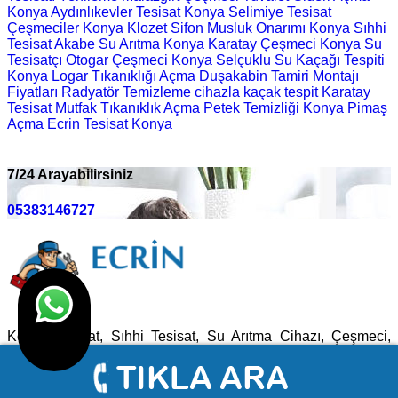
Konya Aydınlıkevler Tesisat
Konya Selimiye Tesisat
Çeşmeciler
Konya Klozet Sifon Musluk Onarımı
Konya Sıhhi
Tesisat
Akabe Su Arıtma
Konya Karatay Çeşmeci
Konya Su
Tesisatçı
Otogar Çeşmeci
Konya Selçuklu Su Kaçağı Tespiti
Konya Logar Tıkanıklığı Açma
Duşakabin Tamiri Montajı
Fiyatları
Radyatör Temizleme
cihazla kaçak tespit
Karatay
Tesisat
Mutfak Tıkanıklık Açma
Petek Temizliği
Konya Pimaş
Açma
Ecrin Tesisat Konya
7/24 Arayabilirsiniz
05383146727
Konya Tesisat, Sıhhi Tesisat, Su Arıtma Cihazı, Çeşmeci,
Tesisatçı, Kameralı Su Kaçağı Tespiti Konya 7/24 Tıkanıklık
Açma Tesisat Ustamız 30 Dakikada Yanınızda Olacaktır.