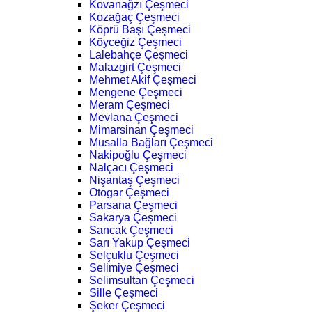
Kovanağzı Çeşmeci
Kozağaç Çeşmeci
Köprü Başı Çeşmeci
Köyceğiz Çeşmeci
Lalebahçe Çeşmeci
Malazgirt Çeşmeci
Mehmet Akif Çeşmeci
Mengene Çeşmeci
Meram Çeşmeci
Mevlana Çeşmeci
Mimarsinan Çeşmeci
Musalla Bağları Çeşmeci
Nakipoğlu Çeşmeci
Nalçacı Çeşmeci
Nişantaş Çeşmeci
Otogar Çeşmeci
Parsana Çeşmeci
Sakarya Çeşmeci
Sancak Çeşmeci
Sarı Yakup Çeşmeci
Selçuklu Çeşmeci
Selimiye Çeşmeci
Selimsultan Çeşmeci
Sille Çeşmeci
Şeker Çeşmeci