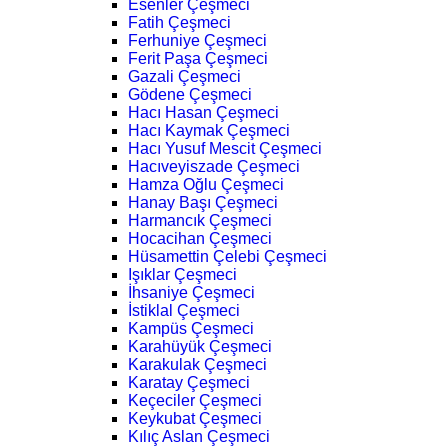
Esenler Çeşmeci
Fatih Çeşmeci
Ferhuniye Çeşmeci
Ferit Paşa Çeşmeci
Gazali Çeşmeci
Gödene Çeşmeci
Hacı Hasan Çeşmeci
Hacı Kaymak Çeşmeci
Hacı Yusuf Mescit Çeşmeci
Hacıveyiszade Çeşmeci
Hamza Oğlu Çeşmeci
Hanay Başı Çeşmeci
Harmancık Çeşmeci
Hocacihan Çeşmeci
Hüsamettin Çelebi Çeşmeci
Işıklar Çeşmeci
İhsaniye Çeşmeci
İstiklal Çeşmeci
Kampüs Çeşmeci
Karahüyük Çeşmeci
Karakulak Çeşmeci
Karatay Çeşmeci
Keçeciler Çeşmeci
Keykubat Çeşmeci
Kılıç Aslan Çeşmeci