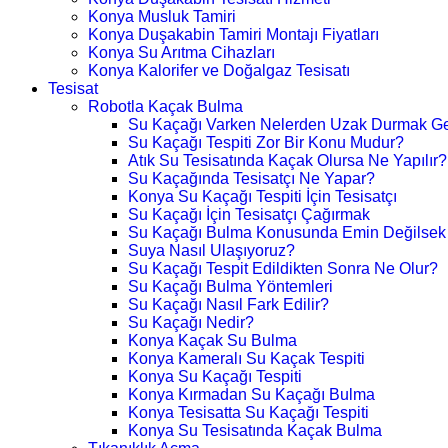
Konya Musluk Tamiri
Konya Duşakabin Tamiri Montajı Fiyatları
Konya Su Arıtma Cihazları
Konya Kalorifer ve Doğalgaz Tesisatı
Tesisat
Robotla Kaçak Bulma
Su Kaçağı Varken Nelerden Uzak Durmak Ge
Su Kaçağı Tespiti Zor Bir Konu Mudur?
Atık Su Tesisatında Kaçak Olursa Ne Yapılır?
Su Kaçağında Tesisatçı Ne Yapar?
Konya Su Kaçağı Tespiti İçin Tesisatçı
Su Kaçağı İçin Tesisatçı Çağırmak
Su Kaçağı Bulma Konusunda Emin Değilsek
Suya Nasıl Ulaşıyoruz?
Su Kaçağı Tespit Edildikten Sonra Ne Olur?
Su Kaçağı Bulma Yöntemleri
Su Kaçağı Nasıl Fark Edilir?
Su Kaçağı Nedir?
Konya Kaçak Su Bulma
Konya Kameralı Su Kaçak Tespiti
Konya Su Kaçağı Tespiti
Konya Kırmadan Su Kaçağı Bulma
Konya Tesisatta Su Kaçağı Tespiti
Konya Su Tesisatında Kaçak Bulma