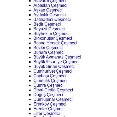
Alavardı Çeşmeci
Alpaslan Çeşmeci
Aşkan Çeşmeci
Aydınlık Çeşmeci
Batıhadimi Çeşmeci
Bedir Çeşmeci
Beyazıt Çeşmeci
Beyhekim Çeşmeci
Binkonutlar Çeşmeci
Bosna Hersek Çeşmeci
Bozkır Çeşmeci
Buhara Çeşmeci
Büyük Aymanas Çeşmeci
Büyük İhsaniye Çeşmeci
Büyük Sinan Çeşmeci
Cumhuriyet Çeşmeci
Çaybaşı Çeşmeci
Çimenlik Çeşmeci
Çumra Çeşmeci
Devri Cedid Çeşmeci
Doğuş Çeşmeci
Dumlupınar Çeşmeci
Erenköy Çeşmeci
Erenler Çeşmeci
Erler Çeşmeci