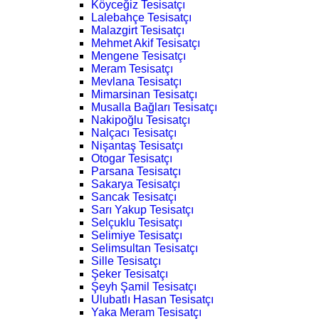
Köyceğiz Tesisatçı
Lalebahçe Tesisatçı
Malazgirt Tesisatçı
Mehmet Akif Tesisatçı
Mengene Tesisatçı
Meram Tesisatçı
Mevlana Tesisatçı
Mimarsinan Tesisatçı
Musalla Bağları Tesisatçı
Nakipoğlu Tesisatçı
Nalçacı Tesisatçı
Nişantaş Tesisatçı
Otogar Tesisatçı
Parsana Tesisatçı
Sakarya Tesisatçı
Sancak Tesisatçı
Sarı Yakup Tesisatçı
Selçuklu Tesisatçı
Selimiye Tesisatçı
Selimsultan Tesisatçı
Sille Tesisatçı
Şeker Tesisatçı
Şeyh Şamil Tesisatçı
Ulubatlı Hasan Tesisatçı
Yaka Meram Tesisatçı