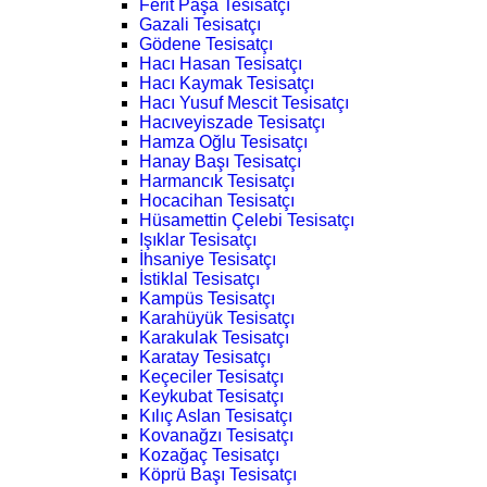
Ferit Paşa Tesisatçı
Gazali Tesisatçı
Gödene Tesisatçı
Hacı Hasan Tesisatçı
Hacı Kaymak Tesisatçı
Hacı Yusuf Mescit Tesisatçı
Hacıveyiszade Tesisatçı
Hamza Oğlu Tesisatçı
Hanay Başı Tesisatçı
Harmancık Tesisatçı
Hocacihan Tesisatçı
Hüsamettin Çelebi Tesisatçı
Işıklar Tesisatçı
İhsaniye Tesisatçı
İstiklal Tesisatçı
Kampüs Tesisatçı
Karahüyük Tesisatçı
Karakulak Tesisatçı
Karatay Tesisatçı
Keçeciler Tesisatçı
Keykubat Tesisatçı
Kılıç Aslan Tesisatçı
Kovanağzı Tesisatçı
Kozağaç Tesisatçı
Köprü Başı Tesisatçı