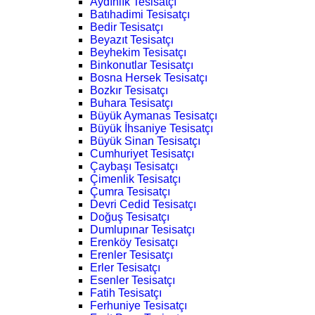
Aydınlık Tesisatçı
Batıhadimi Tesisatçı
Bedir Tesisatçı
Beyazıt Tesisatçı
Beyhekim Tesisatçı
Binkonutlar Tesisatçı
Bosna Hersek Tesisatçı
Bozkır Tesisatçı
Buhara Tesisatçı
Büyük Aymanas Tesisatçı
Büyük İhsaniye Tesisatçı
Büyük Sinan Tesisatçı
Cumhuriyet Tesisatçı
Çaybaşı Tesisatçı
Çimenlik Tesisatçı
Çumra Tesisatçı
Devri Cedid Tesisatçı
Doğuş Tesisatçı
Dumlupınar Tesisatçı
Erenköy Tesisatçı
Erenler Tesisatçı
Erler Tesisatçı
Esenler Tesisatçı
Fatih Tesisatçı
Ferhuniye Tesisatçı