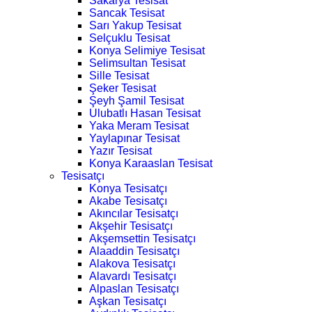
Sakarya Tesisat
Sancak Tesisat
Sarı Yakup Tesisat
Selçuklu Tesisat
Konya Selimiye Tesisat
Selimsultan Tesisat
Sille Tesisat
Şeker Tesisat
Şeyh Şamil Tesisat
Ulubatlı Hasan Tesisat
Yaka Meram Tesisat
Yaylapınar Tesisat
Yazır Tesisat
Konya Karaaslan Tesisat
Tesisatçı
Konya Tesisatçı
Akabe Tesisatçı
Akıncılar Tesisatçı
Akşehir Tesisatçı
Akşemsettin Tesisatçı
Alaaddin Tesisatçı
Alakova Tesisatçı
Alavardı Tesisatçı
Alpaslan Tesisatçı
Aşkan Tesisatçı