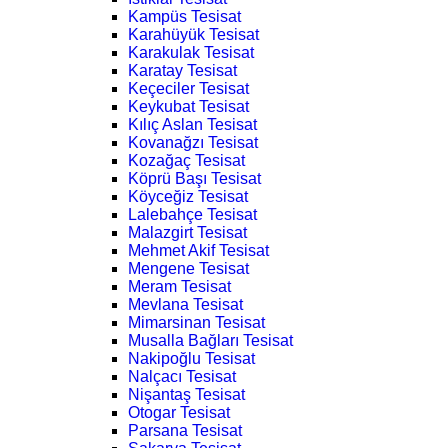
Kampüs Tesisat
Karahüyük Tesisat
Karakulak Tesisat
Karatay Tesisat
Keçeciler Tesisat
Keykubat Tesisat
Kılıç Aslan Tesisat
Kovanağzı Tesisat
Kozağaç Tesisat
Köprü Başı Tesisat
Köyceğiz Tesisat
Lalebahçe Tesisat
Malazgirt Tesisat
Mehmet Akif Tesisat
Mengene Tesisat
Meram Tesisat
Mevlana Tesisat
Mimarsinan Tesisat
Musalla Bağları Tesisat
Nakipoğlu Tesisat
Nalçacı Tesisat
Nişantaş Tesisat
Otogar Tesisat
Parsana Tesisat