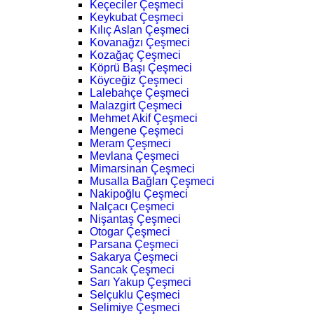
Keçeciler Çeşmeci
Keykubat Çeşmeci
Kılıç Aslan Çeşmeci
Kovanağzı Çeşmeci
Kozağaç Çeşmeci
Köprü Başı Çeşmeci
Köyceğiz Çeşmeci
Lalebahçe Çeşmeci
Malazgirt Çeşmeci
Mehmet Akif Çeşmeci
Mengene Çeşmeci
Meram Çeşmeci
Mevlana Çeşmeci
Mimarsinan Çeşmeci
Musalla Bağları Çeşmeci
Nakipoğlu Çeşmeci
Nalçacı Çeşmeci
Nişantaş Çeşmeci
Otogar Çeşmeci
Parsana Çeşmeci
Sakarya Çeşmeci
Sancak Çeşmeci
Sarı Yakup Çeşmeci
Selçuklu Çeşmeci
Selimiye Çeşmeci