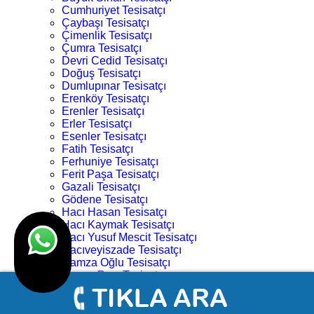
Cumhuriyet Tesisatçı
Çaybaşı Tesisatçı
Çimenlik Tesisatçı
Çumra Tesisatçı
Devri Cedid Tesisatçı
Doğuş Tesisatçı
Dumlupınar Tesisatçı
Erenköy Tesisatçı
Erenler Tesisatçı
Erler Tesisatçı
Esenler Tesisatçı
Fatih Tesisatçı
Ferhuniye Tesisatçı
Ferit Paşa Tesisatçı
Gazali Tesisatçı
Gödene Tesisatçı
Hacı Hasan Tesisatçı
Hacı Kaymak Tesisatçı
Hacı Yusuf Mescit Tesisatçı
Hacıveyiszade Tesisatçı
Hamza Oğlu Tesisatçı
Hanay Başı Tesisatçı
Harmancık Tesisatçı
Hocacihan Tesisatçı
Hüsamettin Çelebi Tesisatçı