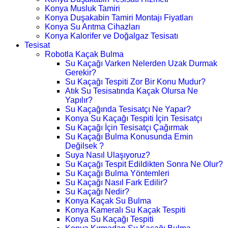
Konya Musluk Tamiri
Konya Duşakabin Tamiri Montajı Fiyatları
Konya Su Arıtma Cihazları
Konya Kalorifer ve Doğalgaz Tesisatı
Tesisat
Robotla Kaçak Bulma
Su Kaçağı Varken Nelerden Uzak Durmak
Gerekir?
Su Kaçağı Tespiti Zor Bir Konu Mudur?
Atık Su Tesisatında Kaçak Olursa Ne
Yapılır?
Su Kaçağında Tesisatçı Ne Yapar?
Konya Su Kaçağı Tespiti İçin Tesisatçı
Su Kaçağı İçin Tesisatçı Çağırmak
Su Kaçağı Bulma Konusunda Emin
Değilsek ?
Suya Nasıl Ulaşıyoruz?
Su Kaçağı Tespit Edildikten Sonra Ne Olur?
Su Kaçağı Bulma Yöntemleri
Su Kaçağı Nasıl Fark Edilir?
Su Kaçağı Nedir?
Konya Kaçak Su Bulma
Konya Kameralı Su Kaçak Tespiti
Konya Su Kaçağı Tespiti