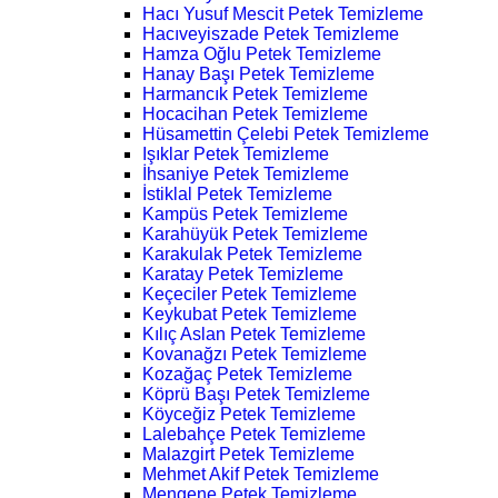
Hacı Yusuf Mescit Petek Temizleme
Hacıveyiszade Petek Temizleme
Hamza Oğlu Petek Temizleme
Hanay Başı Petek Temizleme
Harmancık Petek Temizleme
Hocacihan Petek Temizleme
Hüsamettin Çelebi Petek Temizleme
Işıklar Petek Temizleme
İhsaniye Petek Temizleme
İstiklal Petek Temizleme
Kampüs Petek Temizleme
Karahüyük Petek Temizleme
Karakulak Petek Temizleme
Karatay Petek Temizleme
Keçeciler Petek Temizleme
Keykubat Petek Temizleme
Kılıç Aslan Petek Temizleme
Kovanağzı Petek Temizleme
Kozağaç Petek Temizleme
Köprü Başı Petek Temizleme
Köyceğiz Petek Temizleme
Lalebahçe Petek Temizleme
Malazgirt Petek Temizleme
Mehmet Akif Petek Temizleme
Mengene Petek Temizleme