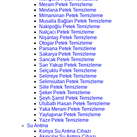
Meram Petek Temizleme
Mevlana Petek Temizleme
Mimarsinan Petek Temizleme
Musalla Bağları Petek Temizleme
Nakipoğlu Petek Temizleme
Nalçacı Petek Temizleme
Nişantaş Petek Temizleme
Otogar Petek Temizleme
Parsana Petek Temizleme
Sakarya Petek Temizleme
Sancak Petek Temizleme
Sarı Yakup Petek Temizleme
Selçuklu Petek Temizleme
Selimiye Petek Temizleme
Selimsultan Petek Temizleme
Sille Petek Temizleme
Şeker Petek Temizleme
Şeyh Şamil Petek Temizleme
Ulubatlı Hasan Petek Temizleme
Yaka Meram Petek Temizleme
Yaylapınar Petek Temizleme
Yazır Petek Temizleme
Su Arıtma
Konya Su Arıtma Cihazı
Akıncılar Su Arıtma Cihazı