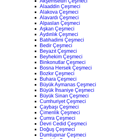
Akşemsettin Çeşmeci
Alaaddin Çeşmeci
Alakova Çeşmeci
Alavardı Çeşmeci
Alpaslan Çeşmeci
Aşkan Çeşmeci
Aydınlık Çeşmeci
Batıhadimi Çeşmeci
Bedir Çeşmeci
Beyazıt Çeşmeci
Beyhekim Çeşmeci
Binkonutlar Çeşmeci
Bosna Hersek Çeşmeci
Bozkır Çeşmeci
Buhara Çeşmeci
Büyük Aymanas Çeşmeci
Büyük İhsaniye Çeşmeci
Büyük Sinan Çeşmeci
Cumhuriyet Çeşmeci
Çaybaşı Çeşmeci
Çimenlik Çeşmeci
Çumra Çeşmeci
Devri Cedid Çeşmeci
Doğuş Çeşmeci
Dumlupınar Çeşmeci