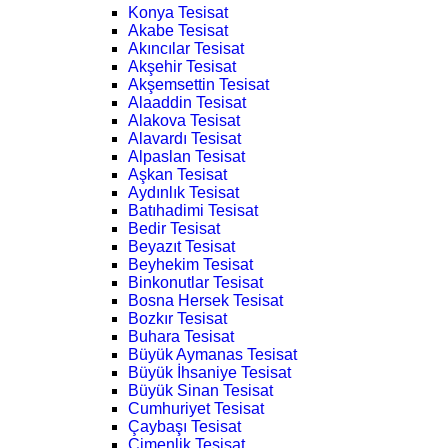
Konya Tesisat
Akabe Tesisat
Akıncılar Tesisat
Akşehir Tesisat
Akşemsettin Tesisat
Alaaddin Tesisat
Alakova Tesisat
Alavardı Tesisat
Alpaslan Tesisat
Aşkan Tesisat
Aydınlık Tesisat
Batıhadimi Tesisat
Bedir Tesisat
Beyazıt Tesisat
Beyhekim Tesisat
Binkonutlar Tesisat
Bosna Hersek Tesisat
Bozkır Tesisat
Buhara Tesisat
Büyük Aymanas Tesisat
Büyük İhsaniye Tesisat
Büyük Sinan Tesisat
Cumhuriyet Tesisat
Çaybaşı Tesisat
Çimenlik Tesisat