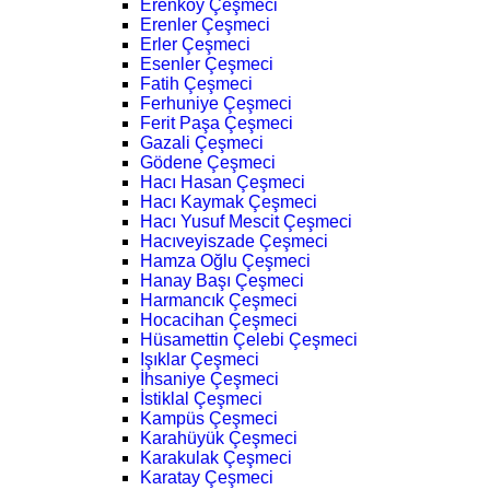
Erenköy Çeşmeci
Erenler Çeşmeci
Erler Çeşmeci
Esenler Çeşmeci
Fatih Çeşmeci
Ferhuniye Çeşmeci
Ferit Paşa Çeşmeci
Gazali Çeşmeci
Gödene Çeşmeci
Hacı Hasan Çeşmeci
Hacı Kaymak Çeşmeci
Hacı Yusuf Mescit Çeşmeci
Hacıveyiszade Çeşmeci
Hamza Oğlu Çeşmeci
Hanay Başı Çeşmeci
Harmancık Çeşmeci
Hocacihan Çeşmeci
Hüsamettin Çelebi Çeşmeci
Işıklar Çeşmeci
İhsaniye Çeşmeci
İstiklal Çeşmeci
Kampüs Çeşmeci
Karahüyük Çeşmeci
Karakulak Çeşmeci
Karatay Çeşmeci