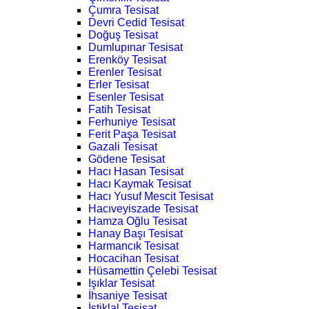
Çumra Tesisat
Devri Cedid Tesisat
Doğuş Tesisat
Dumlupınar Tesisat
Erenköy Tesisat
Erenler Tesisat
Erler Tesisat
Esenler Tesisat
Fatih Tesisat
Ferhuniye Tesisat
Ferit Paşa Tesisat
Gazali Tesisat
Gödene Tesisat
Hacı Hasan Tesisat
Hacı Kaymak Tesisat
Hacı Yusuf Mescit Tesisat
Hacıveyiszade Tesisat
Hamza Oğlu Tesisat
Hanay Başı Tesisat
Harmancık Tesisat
Hocacihan Tesisat
Hüsamettin Çelebi Tesisat
Işıklar Tesisat
İhsaniye Tesisat
İstiklal Tesisat