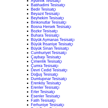
Aydınlık Tesisatçı
Batıhadimi Tesisatçı
Bedir Tesisatçı
Beyazıt Tesisatçı
Beyhekim Tesisatçı
Binkonutlar Tesisatçı
Bosna Hersek Tesisatçı
Bozkır Tesisatçı
Buhara Tesisatçı
Büyük Aymanas Tesisatçı
Büyük İhsaniye Tesisatçı
Büyük Sinan Tesisatçı
Cumhuriyet Tesisatçı
Çaybaşı Tesisatçı
Çimenlik Tesisatçı
Çumra Tesisatçı
Devri Cedid Tesisatçı
Doğuş Tesisatçı
Dumlupınar Tesisatçı
Erenköy Tesisatçı
Erenler Tesisatçı
Erler Tesisatçı
Esenler Tesisatçı
Fatih Tesisatçı
Ferhuniye Tesisatçı