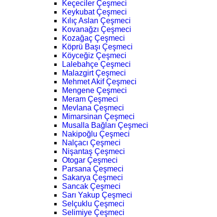
Keçeciler Çeşmeci
Keykubat Çeşmeci
Kılıç Aslan Çeşmeci
Kovanağzı Çeşmeci
Kozağaç Çeşmeci
Köprü Başı Çeşmeci
Köyceğiz Çeşmeci
Lalebahçe Çeşmeci
Malazgirt Çeşmeci
Mehmet Akif Çeşmeci
Mengene Çeşmeci
Meram Çeşmeci
Mevlana Çeşmeci
Mimarsinan Çeşmeci
Musalla Bağları Çeşmeci
Nakipoğlu Çeşmeci
Nalçacı Çeşmeci
Nişantaş Çeşmeci
Otogar Çeşmeci
Parsana Çeşmeci
Sakarya Çeşmeci
Sancak Çeşmeci
Sarı Yakup Çeşmeci
Selçuklu Çeşmeci
Selimiye Çeşmeci