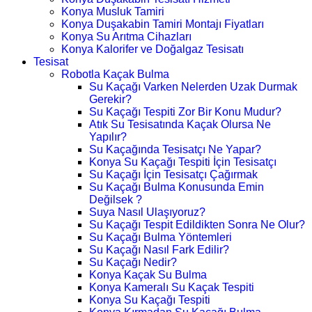
Konya Musluk Tamiri
Konya Duşakabin Tamiri Montajı Fiyatları
Konya Su Arıtma Cihazları
Konya Kalorifer ve Doğalgaz Tesisatı
Tesisat
Robotla Kaçak Bulma
Su Kaçağı Varken Nelerden Uzak Durmak
Gerekir?
Su Kaçağı Tespiti Zor Bir Konu Mudur?
Atık Su Tesisatında Kaçak Olursa Ne
Yapılır?
Su Kaçağında Tesisatçı Ne Yapar?
Konya Su Kaçağı Tespiti İçin Tesisatçı
Su Kaçağı İçin Tesisatçı Çağırmak
Su Kaçağı Bulma Konusunda Emin
Değilsek ?
Suya Nasıl Ulaşıyoruz?
Su Kaçağı Tespit Edildikten Sonra Ne Olur?
Su Kaçağı Bulma Yöntemleri
Su Kaçağı Nasıl Fark Edilir?
Su Kaçağı Nedir?
Konya Kaçak Su Bulma
Konya Kameralı Su Kaçak Tespiti
Konya Su Kaçağı Tespiti