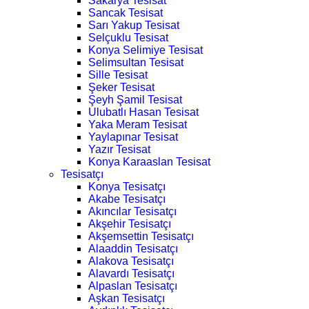
Sakarya Tesisat
Sancak Tesisat
Sarı Yakup Tesisat
Selçuklu Tesisat
Konya Selimiye Tesisat
Selimsultan Tesisat
Sille Tesisat
Şeker Tesisat
Şeyh Şamil Tesisat
Ulubatlı Hasan Tesisat
Yaka Meram Tesisat
Yaylapınar Tesisat
Yazır Tesisat
Konya Karaaslan Tesisat
Tesisatçı
Konya Tesisatçı
Akabe Tesisatçı
Akıncılar Tesisatçı
Akşehir Tesisatçı
Akşemsettin Tesisatçı
Alaaddin Tesisatçı
Alakova Tesisatçı
Alavardı Tesisatçı
Alpaslan Tesisatçı
Aşkan Tesisatçı