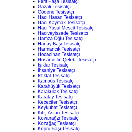
Ferit Paşa Tesisatçı
Gazali Tesisatçı
Gödene Tesisatçı
Hacı Hasan Tesisatçı
Hacı Kaymak Tesisatçı
Hacı Yusuf Mescit Tesisatçı
Hacıveyiszade Tesisatçı
Hamza Oğlu Tesisatçı
Hanay Başı Tesisatçı
Harmancık Tesisatçı
Hocacihan Tesisatçı
Hüsamettin Çelebi Tesisatçı
Işıklar Tesisatçı
İhsaniye Tesisatçı
İstiklal Tesisatçı
Kampüs Tesisatçı
Karahüyük Tesisatçı
Karakulak Tesisatçı
Karatay Tesisatçı
Keçeciler Tesisatçı
Keykubat Tesisatçı
Kılıç Aslan Tesisatçı
Kovanağzı Tesisatçı
Kozağaç Tesisatçı
Köprü Başı Tesisatçı