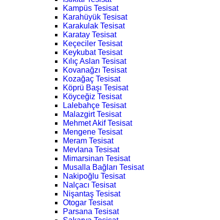
Kampüs Tesisat
Karahüyük Tesisat
Karakulak Tesisat
Karatay Tesisat
Keçeciler Tesisat
Keykubat Tesisat
Kılıç Aslan Tesisat
Kovanağzı Tesisat
Kozağaç Tesisat
Köprü Başı Tesisat
Köyceğiz Tesisat
Lalebahçe Tesisat
Malazgirt Tesisat
Mehmet Akif Tesisat
Mengene Tesisat
Meram Tesisat
Mevlana Tesisat
Mimarsinan Tesisat
Musalla Bağları Tesisat
Nakipoğlu Tesisat
Nalçacı Tesisat
Nişantaş Tesisat
Otogar Tesisat
Parsana Tesisat