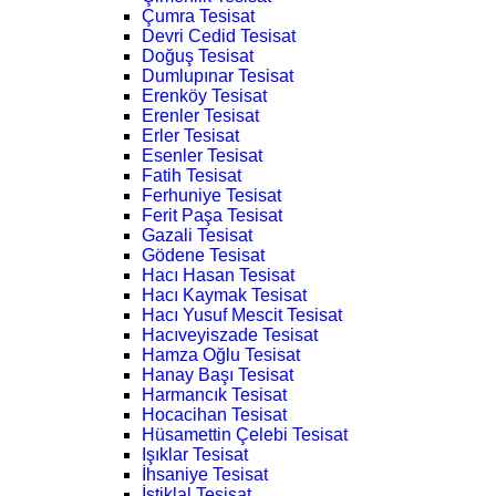
Çumra Tesisat
Devri Cedid Tesisat
Doğuş Tesisat
Dumlupınar Tesisat
Erenköy Tesisat
Erenler Tesisat
Erler Tesisat
Esenler Tesisat
Fatih Tesisat
Ferhuniye Tesisat
Ferit Paşa Tesisat
Gazali Tesisat
Gödene Tesisat
Hacı Hasan Tesisat
Hacı Kaymak Tesisat
Hacı Yusuf Mescit Tesisat
Hacıveyiszade Tesisat
Hamza Oğlu Tesisat
Hanay Başı Tesisat
Harmancık Tesisat
Hocacihan Tesisat
Hüsamettin Çelebi Tesisat
Işıklar Tesisat
İhsaniye Tesisat
İstiklal Tesisat