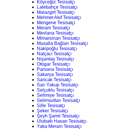
Köyceğiz Tesisatçı
Lalebahçe Tesisatçı
Malazgirt Tesisatçı
Mehmet Akif Tesisatçı
Mengene Tesisatçı
Meram Tesisatçı
Mevlana Tesisatçı
Mimarsinan Tesisatçı
Musalla Bağları Tesisatçı
Nakipoğlu Tesisatçı
Nalçacı Tesisatçı
Nişantaş Tesisatçı
Otogar Tesisatçı
Parsana Tesisatçı
Sakarya Tesisatçı
Sancak Tesisatçı
Sarı Yakup Tesisatçı
Selçuklu Tesisatçı
Selimiye Tesisatçı
Selimsultan Tesisatçı
Sille Tesisatçı
Şeker Tesisatçı
Şeyh Şamil Tesisatçı
Ulubatlı Hasan Tesisatçı
Yaka Meram Tesisatçı