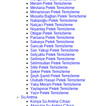
Meram Petek Temizleme
Mevlana Petek Temizleme
Mimarsinan Petek Temizleme
Musalla Bağları Petek Temizleme
Nakipoğlu Petek Temizleme
Nalçacı Petek Temizleme
Nişantaş Petek Temizleme
Otogar Petek Temizleme
Parsana Petek Temizleme
Sakarya Petek Temizleme
Sancak Petek Temizleme
Sarı Yakup Petek Temizleme
Selçuklu Petek Temizleme
Selimiye Petek Temizleme
Selimsultan Petek Temizleme
Sille Petek Temizleme
Şeker Petek Temizleme
Şeyh Şamil Petek Temizleme
Ulubatlı Hasan Petek Temizleme
Yaka Meram Petek Temizleme
Yaylapınar Petek Temizleme
Yazır Petek Temizleme
Su Arıtma
Konya Su Arıtma Cihazı
Akıncılar Su Arıtma Cihazı