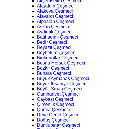
Akşemsettin Çeşmeci
Alaaddin Çeşmeci
Alakova Çeşmeci
Alavardı Çeşmeci
Alpaslan Çeşmeci
Aşkan Çeşmeci
Aydınlık Çeşmeci
Batıhadimi Çeşmeci
Bedir Çeşmeci
Beyazıt Çeşmeci
Beyhekim Çeşmeci
Binkonutlar Çeşmeci
Bosna Hersek Çeşmeci
Bozkır Çeşmeci
Buhara Çeşmeci
Büyük Aymanas Çeşmeci
Büyük İhsaniye Çeşmeci
Büyük Sinan Çeşmeci
Cumhuriyet Çeşmeci
Çaybaşı Çeşmeci
Çimenlik Çeşmeci
Çumra Çeşmeci
Devri Cedid Çeşmeci
Doğuş Çeşmeci
Dumlupınar Çeşmeci