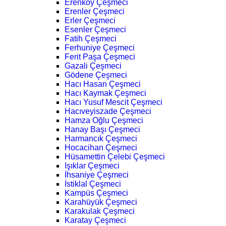
Erenköy Çeşmeci
Erenler Çeşmeci
Erler Çeşmeci
Esenler Çeşmeci
Fatih Çeşmeci
Ferhuniye Çeşmeci
Ferit Paşa Çeşmeci
Gazali Çeşmeci
Gödene Çeşmeci
Hacı Hasan Çeşmeci
Hacı Kaymak Çeşmeci
Hacı Yusuf Mescit Çeşmeci
Hacıveyiszade Çeşmeci
Hamza Oğlu Çeşmeci
Hanay Başı Çeşmeci
Harmancık Çeşmeci
Hocacihan Çeşmeci
Hüsamettin Çelebi Çeşmeci
Işıklar Çeşmeci
İhsaniye Çeşmeci
İstiklal Çeşmeci
Kampüs Çeşmeci
Karahüyük Çeşmeci
Karakulak Çeşmeci
Karatay Çeşmeci