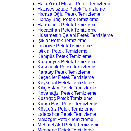
Hacı Yusuf Mescit Petek Temizleme
Hacıveyiszade Petek Temizleme
Hamza Oğlu Petek Temizleme
Hanay Başı Petek Temizleme
Harmancık Petek Temizleme
Hocacihan Petek Temizleme
Hüsamettin Çelebi Petek Temizleme
Işıklar Petek Temizleme
İhsaniye Petek Temizleme
İstiklal Petek Temizleme
Kampüs Petek Temizleme
Karahüyük Petek Temizleme
Karakulak Petek Temizleme
Karatay Petek Temizleme
Keçeciler Petek Temizleme
Keykubat Petek Temizleme
Kılıç Aslan Petek Temizleme
Kovanağzı Petek Temizleme
Kozağaç Petek Temizleme
Köprü Başı Petek Temizleme
Köyceğiz Petek Temizleme
Lalebahçe Petek Temizleme
Malazgirt Petek Temizleme
Mehmet Akif Petek Temizleme
Mengene Petek Temizleme