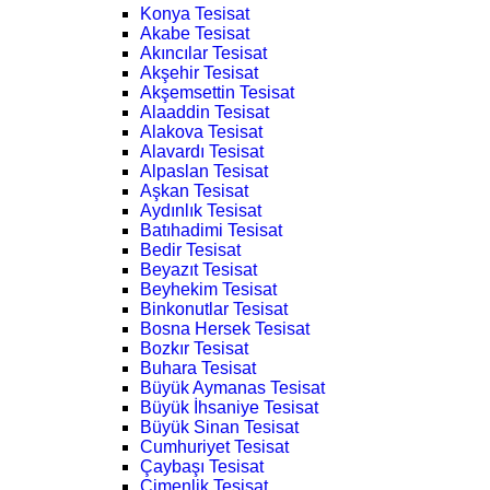
Konya Tesisat
Akabe Tesisat
Akıncılar Tesisat
Akşehir Tesisat
Akşemsettin Tesisat
Alaaddin Tesisat
Alakova Tesisat
Alavardı Tesisat
Alpaslan Tesisat
Aşkan Tesisat
Aydınlık Tesisat
Batıhadimi Tesisat
Bedir Tesisat
Beyazıt Tesisat
Beyhekim Tesisat
Binkonutlar Tesisat
Bosna Hersek Tesisat
Bozkır Tesisat
Buhara Tesisat
Büyük Aymanas Tesisat
Büyük İhsaniye Tesisat
Büyük Sinan Tesisat
Cumhuriyet Tesisat
Çaybaşı Tesisat
Çimenlik Tesisat