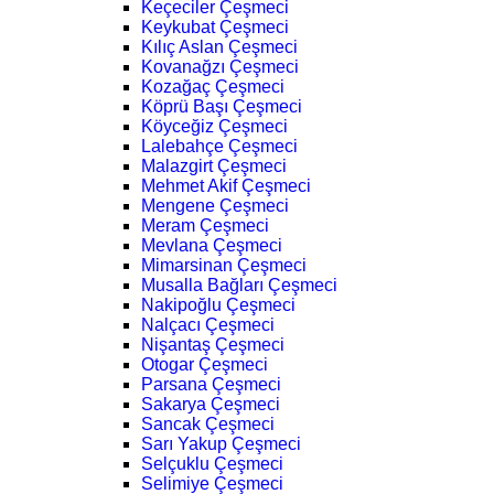
Keçeciler Çeşmeci
Keykubat Çeşmeci
Kılıç Aslan Çeşmeci
Kovanağzı Çeşmeci
Kozağaç Çeşmeci
Köprü Başı Çeşmeci
Köyceğiz Çeşmeci
Lalebahçe Çeşmeci
Malazgirt Çeşmeci
Mehmet Akif Çeşmeci
Mengene Çeşmeci
Meram Çeşmeci
Mevlana Çeşmeci
Mimarsinan Çeşmeci
Musalla Bağları Çeşmeci
Nakipoğlu Çeşmeci
Nalçacı Çeşmeci
Nişantaş Çeşmeci
Otogar Çeşmeci
Parsana Çeşmeci
Sakarya Çeşmeci
Sancak Çeşmeci
Sarı Yakup Çeşmeci
Selçuklu Çeşmeci
Selimiye Çeşmeci