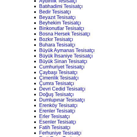
Aydınlık Tesisatçı
Batıhadimi Tesisatçı
Bedir Tesisatçı
Beyazıt Tesisatçı
Beyhekim Tesisatçı
Binkonutlar Tesisatçı
Bosna Hersek Tesisatçı
Bozkır Tesisatçı
Buhara Tesisatçı
Büyük Aymanas Tesisatçı
Büyük İhsaniye Tesisatçı
Büyük Sinan Tesisatçı
Cumhuriyet Tesisatçı
Çaybaşı Tesisatçı
Çimenlik Tesisatçı
Çumra Tesisatçı
Devri Cedid Tesisatçı
Doğuş Tesisatçı
Dumlupınar Tesisatçı
Erenköy Tesisatçı
Erenler Tesisatçı
Erler Tesisatçı
Esenler Tesisatçı
Fatih Tesisatçı
Ferhuniye Tesisatçı