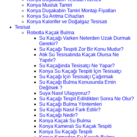
Konya Musluk Tamiri
Konya Duşakabin Tamiri Montajı Fiyatları
Konya Su Arıtma Cihazları
Konya Kalorifer ve Doğalgaz Tesisatı
Tesisat
Robotla Kaçak Bulma
Su Kaçağı Varken Nelerden Uzak Durmak
Gerekir?
Su Kaçağı Tespiti Zor Bir Konu Mudur?
Atık Su Tesisatında Kaçak Olursa Ne
Yapılır?
Su Kaçağında Tesisatçı Ne Yapar?
Konya Su Kaçağı Tespiti İçin Tesisatçı
Su Kaçağı İçin Tesisatçı Çağırmak
Su Kaçağı Bulma Konusunda Emin
Değilsek ?
Suya Nasıl Ulaşıyoruz?
Su Kaçağı Tespit Edildikten Sonra Ne Olur?
Su Kaçağı Bulma Yöntemleri
Su Kaçağı Nasıl Fark Edilir?
Su Kaçağı Nedir?
Konya Kaçak Su Bulma
Konya Kameralı Su Kaçak Tespiti
Konya Su Kaçağı Tespiti