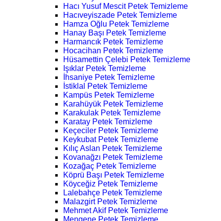
Hacı Yusuf Mescit Petek Temizleme
Hacıveyiszade Petek Temizleme
Hamza Oğlu Petek Temizleme
Hanay Başı Petek Temizleme
Harmancık Petek Temizleme
Hocacihan Petek Temizleme
Hüsamettin Çelebi Petek Temizleme
Işıklar Petek Temizleme
İhsaniye Petek Temizleme
İstiklal Petek Temizleme
Kampüs Petek Temizleme
Karahüyük Petek Temizleme
Karakulak Petek Temizleme
Karatay Petek Temizleme
Keçeciler Petek Temizleme
Keykubat Petek Temizleme
Kılıç Aslan Petek Temizleme
Kovanağzı Petek Temizleme
Kozağaç Petek Temizleme
Köprü Başı Petek Temizleme
Köyceğiz Petek Temizleme
Lalebahçe Petek Temizleme
Malazgirt Petek Temizleme
Mehmet Akif Petek Temizleme
Mengene Petek Temizleme