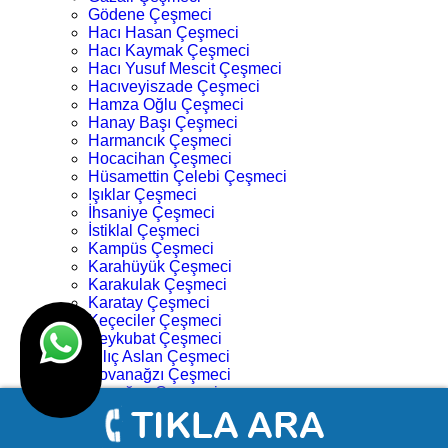
Gödene Çeşmeci
Hacı Hasan Çeşmeci
Hacı Kaymak Çeşmeci
Hacı Yusuf Mescit Çeşmeci
Hacıveyiszade Çeşmeci
Hamza Oğlu Çeşmeci
Hanay Başı Çeşmeci
Harmancık Çeşmeci
Hocacihan Çeşmeci
Hüsamettin Çelebi Çeşmeci
Işıklar Çeşmeci
İhsaniye Çeşmeci
İstiklal Çeşmeci
Kampüs Çeşmeci
Karahüyük Çeşmeci
Karakulak Çeşmeci
Karatay Çeşmeci
Keçeciler Çeşmeci
Keykubat Çeşmeci
Kılıç Aslan Çeşmeci
Kovanağzı Çeşmeci
Kozağaç Çeşmeci
Köprü Başı Çeşmeci
Köyceğiz Çeşmeci
Lalebahçe Çeşmeci