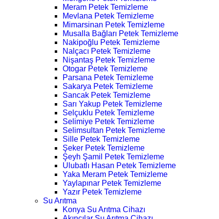
Meram Petek Temizleme
Mevlana Petek Temizleme
Mimarsinan Petek Temizleme
Musalla Bağları Petek Temizleme
Nakipoğlu Petek Temizleme
Nalçacı Petek Temizleme
Nişantaş Petek Temizleme
Otogar Petek Temizleme
Parsana Petek Temizleme
Sakarya Petek Temizleme
Sancak Petek Temizleme
Sarı Yakup Petek Temizleme
Selçuklu Petek Temizleme
Selimiye Petek Temizleme
Selimsultan Petek Temizleme
Sille Petek Temizleme
Şeker Petek Temizleme
Şeyh Şamil Petek Temizleme
Ulubatlı Hasan Petek Temizleme
Yaka Meram Petek Temizleme
Yaylapınar Petek Temizleme
Yazır Petek Temizleme
Su Arıtma
Konya Su Arıtma Cihazı
Akıncılar Su Arıtma Cihazı