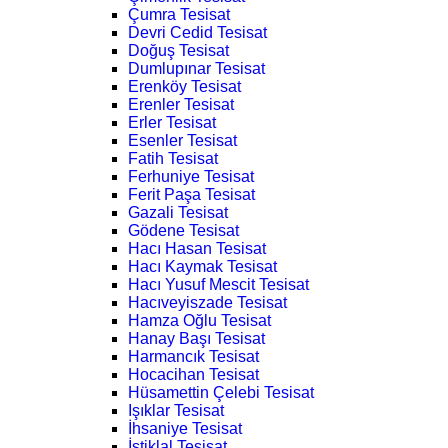
Çumra Tesisat
Devri Cedid Tesisat
Doğuş Tesisat
Dumlupınar Tesisat
Erenköy Tesisat
Erenler Tesisat
Erler Tesisat
Esenler Tesisat
Fatih Tesisat
Ferhuniye Tesisat
Ferit Paşa Tesisat
Gazali Tesisat
Gödene Tesisat
Hacı Hasan Tesisat
Hacı Kaymak Tesisat
Hacı Yusuf Mescit Tesisat
Hacıveyiszade Tesisat
Hamza Oğlu Tesisat
Hanay Başı Tesisat
Harmancık Tesisat
Hocacihan Tesisat
Hüsamettin Çelebi Tesisat
Işıklar Tesisat
İhsaniye Tesisat
İstiklal Tesisat