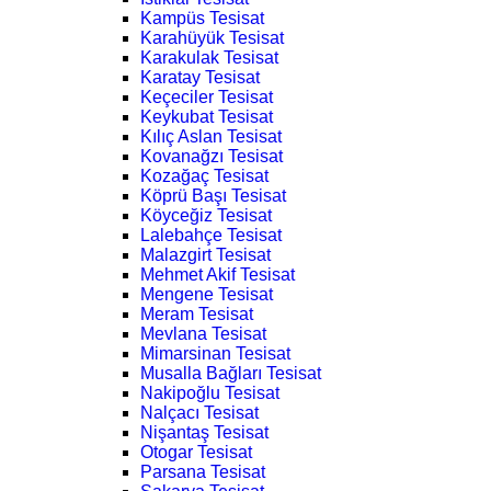
Kampüs Tesisat
Karahüyük Tesisat
Karakulak Tesisat
Karatay Tesisat
Keçeciler Tesisat
Keykubat Tesisat
Kılıç Aslan Tesisat
Kovanağzı Tesisat
Kozağaç Tesisat
Köprü Başı Tesisat
Köyceğiz Tesisat
Lalebahçe Tesisat
Malazgirt Tesisat
Mehmet Akif Tesisat
Mengene Tesisat
Meram Tesisat
Mevlana Tesisat
Mimarsinan Tesisat
Musalla Bağları Tesisat
Nakipoğlu Tesisat
Nalçacı Tesisat
Nişantaş Tesisat
Otogar Tesisat
Parsana Tesisat