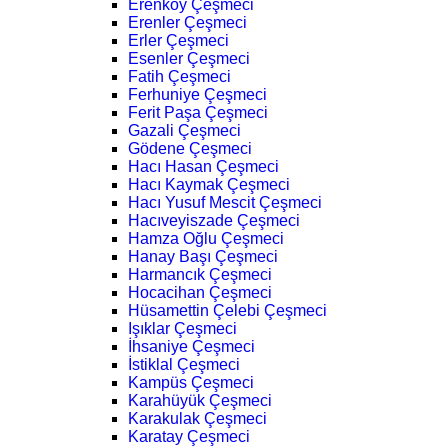
Erenköy Çeşmeci
Erenler Çeşmeci
Erler Çeşmeci
Esenler Çeşmeci
Fatih Çeşmeci
Ferhuniye Çeşmeci
Ferit Paşa Çeşmeci
Gazali Çeşmeci
Gödene Çeşmeci
Hacı Hasan Çeşmeci
Hacı Kaymak Çeşmeci
Hacı Yusuf Mescit Çeşmeci
Hacıveyiszade Çeşmeci
Hamza Oğlu Çeşmeci
Hanay Başı Çeşmeci
Harmancık Çeşmeci
Hocacihan Çeşmeci
Hüsamettin Çelebi Çeşmeci
Işıklar Çeşmeci
İhsaniye Çeşmeci
İstiklal Çeşmeci
Kampüs Çeşmeci
Karahüyük Çeşmeci
Karakulak Çeşmeci
Karatay Çeşmeci