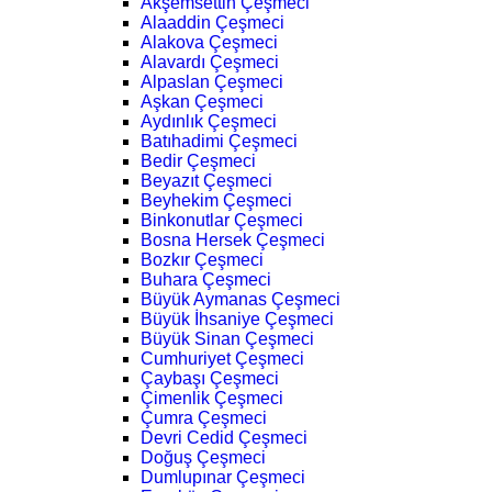
Akşemsettin Çeşmeci
Alaaddin Çeşmeci
Alakova Çeşmeci
Alavardı Çeşmeci
Alpaslan Çeşmeci
Aşkan Çeşmeci
Aydınlık Çeşmeci
Batıhadimi Çeşmeci
Bedir Çeşmeci
Beyazıt Çeşmeci
Beyhekim Çeşmeci
Binkonutlar Çeşmeci
Bosna Hersek Çeşmeci
Bozkır Çeşmeci
Buhara Çeşmeci
Büyük Aymanas Çeşmeci
Büyük İhsaniye Çeşmeci
Büyük Sinan Çeşmeci
Cumhuriyet Çeşmeci
Çaybaşı Çeşmeci
Çimenlik Çeşmeci
Çumra Çeşmeci
Devri Cedid Çeşmeci
Doğuş Çeşmeci
Dumlupınar Çeşmeci