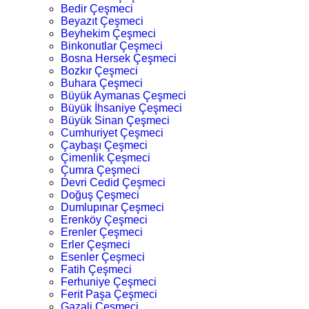
Bedir Çeşmeci
Beyazıt Çeşmeci
Beyhekim Çeşmeci
Binkonutlar Çeşmeci
Bosna Hersek Çeşmeci
Bozkır Çeşmeci
Buhara Çeşmeci
Büyük Aymanas Çeşmeci
Büyük İhsaniye Çeşmeci
Büyük Sinan Çeşmeci
Cumhuriyet Çeşmeci
Çaybaşı Çeşmeci
Çimenlik Çeşmeci
Çumra Çeşmeci
Devri Cedid Çeşmeci
Doğuş Çeşmeci
Dumlupınar Çeşmeci
Erenköy Çeşmeci
Erenler Çeşmeci
Erler Çeşmeci
Esenler Çeşmeci
Fatih Çeşmeci
Ferhuniye Çeşmeci
Ferit Paşa Çeşmeci
Gazali Çeşmeci