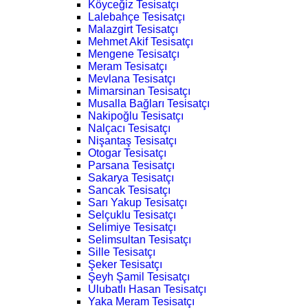
Köyceğiz Tesisatçı
Lalebahçe Tesisatçı
Malazgirt Tesisatçı
Mehmet Akif Tesisatçı
Mengene Tesisatçı
Meram Tesisatçı
Mevlana Tesisatçı
Mimarsinan Tesisatçı
Musalla Bağları Tesisatçı
Nakipoğlu Tesisatçı
Nalçacı Tesisatçı
Nişantaş Tesisatçı
Otogar Tesisatçı
Parsana Tesisatçı
Sakarya Tesisatçı
Sancak Tesisatçı
Sarı Yakup Tesisatçı
Selçuklu Tesisatçı
Selimiye Tesisatçı
Selimsultan Tesisatçı
Sille Tesisatçı
Şeker Tesisatçı
Şeyh Şamil Tesisatçı
Ulubatlı Hasan Tesisatçı
Yaka Meram Tesisatçı