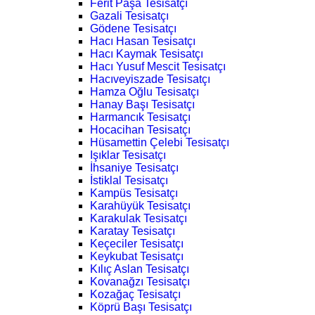
Ferit Paşa Tesisatçı
Gazali Tesisatçı
Gödene Tesisatçı
Hacı Hasan Tesisatçı
Hacı Kaymak Tesisatçı
Hacı Yusuf Mescit Tesisatçı
Hacıveyiszade Tesisatçı
Hamza Oğlu Tesisatçı
Hanay Başı Tesisatçı
Harmancık Tesisatçı
Hocacihan Tesisatçı
Hüsamettin Çelebi Tesisatçı
Işıklar Tesisatçı
İhsaniye Tesisatçı
İstiklal Tesisatçı
Kampüs Tesisatçı
Karahüyük Tesisatçı
Karakulak Tesisatçı
Karatay Tesisatçı
Keçeciler Tesisatçı
Keykubat Tesisatçı
Kılıç Aslan Tesisatçı
Kovanağzı Tesisatçı
Kozağaç Tesisatçı
Köprü Başı Tesisatçı