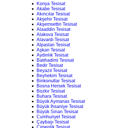
Konya Tesisat
Akabe Tesisat
Akıncılar Tesisat
Akşehir Tesisat
Akşemsettin Tesisat
Alaaddin Tesisat
Alakova Tesisat
Alavardı Tesisat
Alpaslan Tesisat
Aşkan Tesisat
Aydınlık Tesisat
Batıhadimi Tesisat
Bedir Tesisat
Beyazıt Tesisat
Beyhekim Tesisat
Binkonutlar Tesisat
Bosna Hersek Tesisat
Bozkır Tesisat
Buhara Tesisat
Büyük Aymanas Tesisat
Büyük İhsaniye Tesisat
Büyük Sinan Tesisat
Cumhuriyet Tesisat
Çaybaşı Tesisat
Çimenlik Tesisat