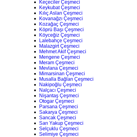
Keçeciler Çeşmeci
Keykubat Çeşmeci
Kılıç Aslan Çeşmeci
Kovanağzı Çeşmeci
Kozağaç Çeşmeci
Köprü Başı Çeşmeci
Köyceğiz Çeşmeci
Lalebahçe Çeşmeci
Malazgirt Çeşmeci
Mehmet Akif Çeşmeci
Mengene Çeşmeci
Meram Çeşmeci
Mevlana Çeşmeci
Mimarsinan Çeşmeci
Musalla Bağları Çeşmeci
Nakipoğlu Çeşmeci
Nalçacı Çeşmeci
Nişantaş Çeşmeci
Otogar Çeşmeci
Parsana Çeşmeci
Sakarya Çeşmeci
Sancak Çeşmeci
Sarı Yakup Çeşmeci
Selçuklu Çeşmeci
Selimiye Çeşmeci