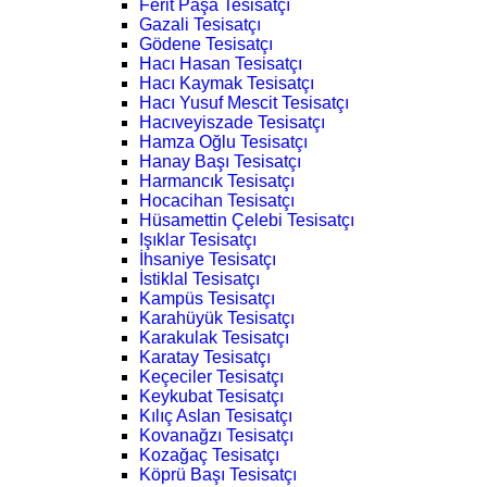
Ferit Paşa Tesisatçı
Gazali Tesisatçı
Gödene Tesisatçı
Hacı Hasan Tesisatçı
Hacı Kaymak Tesisatçı
Hacı Yusuf Mescit Tesisatçı
Hacıveyiszade Tesisatçı
Hamza Oğlu Tesisatçı
Hanay Başı Tesisatçı
Harmancık Tesisatçı
Hocacihan Tesisatçı
Hüsamettin Çelebi Tesisatçı
Işıklar Tesisatçı
İhsaniye Tesisatçı
İstiklal Tesisatçı
Kampüs Tesisatçı
Karahüyük Tesisatçı
Karakulak Tesisatçı
Karatay Tesisatçı
Keçeciler Tesisatçı
Keykubat Tesisatçı
Kılıç Aslan Tesisatçı
Kovanağzı Tesisatçı
Kozağaç Tesisatçı
Köprü Başı Tesisatçı