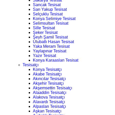
Sakarya Tesisat
Sancak Tesisat
Sarı Yakup Tesisat
Selçuklu Tesisat
Konya Selimiye Tesisat
Selimsultan Tesisat
Sille Tesisat
Şeker Tesisat
Şeyh Şamil Tesisat
Ulubatlı Hasan Tesisat
Yaka Meram Tesisat
Yaylapınar Tesisat
Yazır Tesisat
Konya Karaaslan Tesisat
Tesisatçı
Konya Tesisatçı
Akabe Tesisatçı
Akıncılar Tesisatçı
Akşehir Tesisatçı
Akşemsettin Tesisatçı
Alaaddin Tesisatçı
Alakova Tesisatçı
Alavardı Tesisatçı
Alpaslan Tesisatçı
Aşkan Tesisatçı