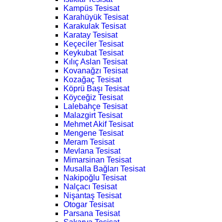
Kampüs Tesisat
Karahüyük Tesisat
Karakulak Tesisat
Karatay Tesisat
Keçeciler Tesisat
Keykubat Tesisat
Kılıç Aslan Tesisat
Kovanağzı Tesisat
Kozağaç Tesisat
Köprü Başı Tesisat
Köyceğiz Tesisat
Lalebahçe Tesisat
Malazgirt Tesisat
Mehmet Akif Tesisat
Mengene Tesisat
Meram Tesisat
Mevlana Tesisat
Mimarsinan Tesisat
Musalla Bağları Tesisat
Nakipoğlu Tesisat
Nalçacı Tesisat
Nişantaş Tesisat
Otogar Tesisat
Parsana Tesisat