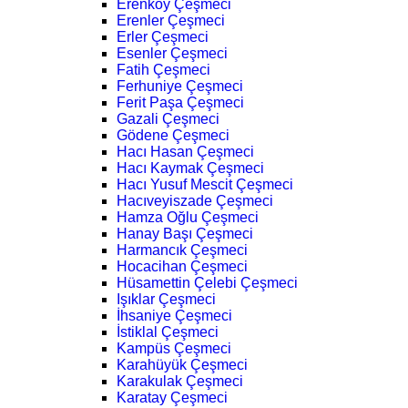
Erenköy Çeşmeci
Erenler Çeşmeci
Erler Çeşmeci
Esenler Çeşmeci
Fatih Çeşmeci
Ferhuniye Çeşmeci
Ferit Paşa Çeşmeci
Gazali Çeşmeci
Gödene Çeşmeci
Hacı Hasan Çeşmeci
Hacı Kaymak Çeşmeci
Hacı Yusuf Mescit Çeşmeci
Hacıveyiszade Çeşmeci
Hamza Oğlu Çeşmeci
Hanay Başı Çeşmeci
Harmancık Çeşmeci
Hocacihan Çeşmeci
Hüsamettin Çelebi Çeşmeci
Işıklar Çeşmeci
İhsaniye Çeşmeci
İstiklal Çeşmeci
Kampüs Çeşmeci
Karahüyük Çeşmeci
Karakulak Çeşmeci
Karatay Çeşmeci