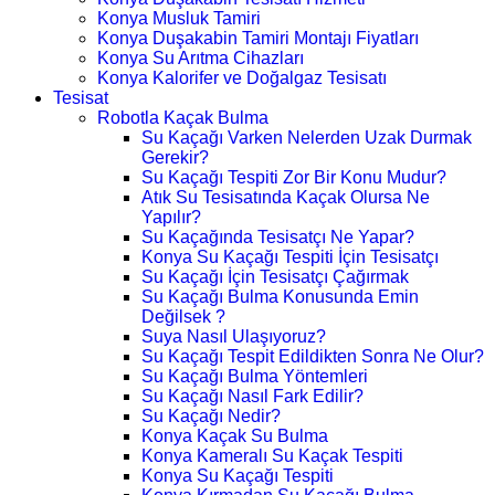
Konya Musluk Tamiri
Konya Duşakabin Tamiri Montajı Fiyatları
Konya Su Arıtma Cihazları
Konya Kalorifer ve Doğalgaz Tesisatı
Tesisat
Robotla Kaçak Bulma
Su Kaçağı Varken Nelerden Uzak Durmak
Gerekir?
Su Kaçağı Tespiti Zor Bir Konu Mudur?
Atık Su Tesisatında Kaçak Olursa Ne
Yapılır?
Su Kaçağında Tesisatçı Ne Yapar?
Konya Su Kaçağı Tespiti İçin Tesisatçı
Su Kaçağı İçin Tesisatçı Çağırmak
Su Kaçağı Bulma Konusunda Emin
Değilsek ?
Suya Nasıl Ulaşıyoruz?
Su Kaçağı Tespit Edildikten Sonra Ne Olur?
Su Kaçağı Bulma Yöntemleri
Su Kaçağı Nasıl Fark Edilir?
Su Kaçağı Nedir?
Konya Kaçak Su Bulma
Konya Kameralı Su Kaçak Tespiti
Konya Su Kaçağı Tespiti