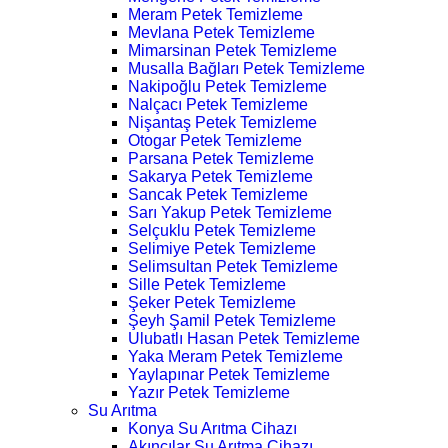
Meram Petek Temizleme
Mevlana Petek Temizleme
Mimarsinan Petek Temizleme
Musalla Bağları Petek Temizleme
Nakipoğlu Petek Temizleme
Nalçacı Petek Temizleme
Nişantaş Petek Temizleme
Otogar Petek Temizleme
Parsana Petek Temizleme
Sakarya Petek Temizleme
Sancak Petek Temizleme
Sarı Yakup Petek Temizleme
Selçuklu Petek Temizleme
Selimiye Petek Temizleme
Selimsultan Petek Temizleme
Sille Petek Temizleme
Şeker Petek Temizleme
Şeyh Şamil Petek Temizleme
Ulubatlı Hasan Petek Temizleme
Yaka Meram Petek Temizleme
Yaylapınar Petek Temizleme
Yazır Petek Temizleme
Su Arıtma
Konya Su Arıtma Cihazı
Akıncılar Su Arıtma Cihazı