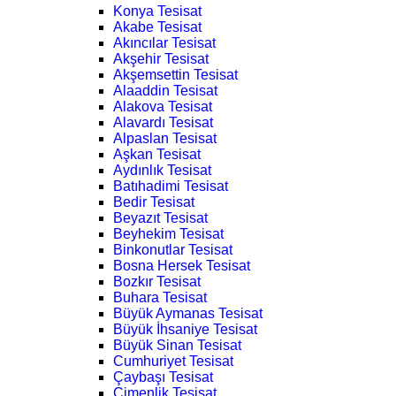
Konya Tesisat
Akabe Tesisat
Akıncılar Tesisat
Akşehir Tesisat
Akşemsettin Tesisat
Alaaddin Tesisat
Alakova Tesisat
Alavardı Tesisat
Alpaslan Tesisat
Aşkan Tesisat
Aydınlık Tesisat
Batıhadimi Tesisat
Bedir Tesisat
Beyazıt Tesisat
Beyhekim Tesisat
Binkonutlar Tesisat
Bosna Hersek Tesisat
Bozkır Tesisat
Buhara Tesisat
Büyük Aymanas Tesisat
Büyük İhsaniye Tesisat
Büyük Sinan Tesisat
Cumhuriyet Tesisat
Çaybaşı Tesisat
Çimenlik Tesisat