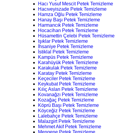
Hacı Yusuf Mescit Petek Temizleme
Hacıveyiszade Petek Temizleme
Hamza Oğlu Petek Temizleme
Hanay Başı Petek Temizleme
Harmancık Petek Temizleme
Hocacihan Petek Temizleme
Hüsamettin Çelebi Petek Temizleme
Işıklar Petek Temizleme
İhsaniye Petek Temizleme
İstiklal Petek Temizleme
Kampüs Petek Temizleme
Karahüyük Petek Temizleme
Karakulak Petek Temizleme
Karatay Petek Temizleme
Keçeciler Petek Temizleme
Keykubat Petek Temizleme
Kılıç Aslan Petek Temizleme
Kovanağzı Petek Temizleme
Kozağaç Petek Temizleme
Köprü Başı Petek Temizleme
Köyceğiz Petek Temizleme
Lalebahçe Petek Temizleme
Malazgirt Petek Temizleme
Mehmet Akif Petek Temizleme
Mengene Petek Temizleme