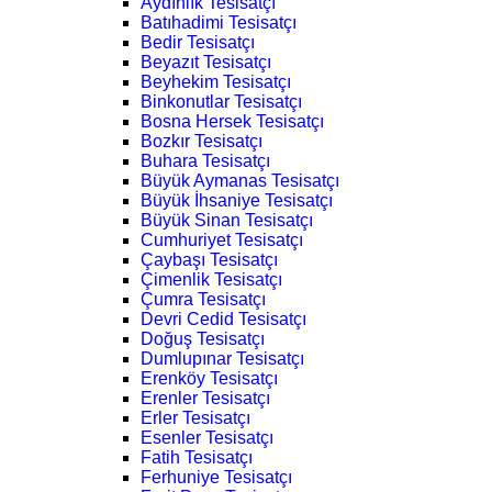
Aydınlık Tesisatçı
Batıhadimi Tesisatçı
Bedir Tesisatçı
Beyazıt Tesisatçı
Beyhekim Tesisatçı
Binkonutlar Tesisatçı
Bosna Hersek Tesisatçı
Bozkır Tesisatçı
Buhara Tesisatçı
Büyük Aymanas Tesisatçı
Büyük İhsaniye Tesisatçı
Büyük Sinan Tesisatçı
Cumhuriyet Tesisatçı
Çaybaşı Tesisatçı
Çimenlik Tesisatçı
Çumra Tesisatçı
Devri Cedid Tesisatçı
Doğuş Tesisatçı
Dumlupınar Tesisatçı
Erenköy Tesisatçı
Erenler Tesisatçı
Erler Tesisatçı
Esenler Tesisatçı
Fatih Tesisatçı
Ferhuniye Tesisatçı