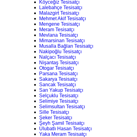
Köyceğiz Tesisatçı
Lalebahçe Tesisatçı
Malazgirt Tesisatçı
Mehmet Akif Tesisatçı
Mengene Tesisatçı
Meram Tesisatçı
Mevlana Tesisatçı
Mimarsinan Tesisatçı
Musalla Bağları Tesisatçı
Nakipoğlu Tesisatçı
Nalçacı Tesisatçı
Nişantaş Tesisatçı
Otogar Tesisatçı
Parsana Tesisatçı
Sakarya Tesisatçı
Sancak Tesisatçı
Sarı Yakup Tesisatçı
Selçuklu Tesisatçı
Selimiye Tesisatçı
Selimsultan Tesisatçı
Sille Tesisatçı
Şeker Tesisatçı
Şeyh Şamil Tesisatçı
Ulubatlı Hasan Tesisatçı
Yaka Meram Tesisatçı