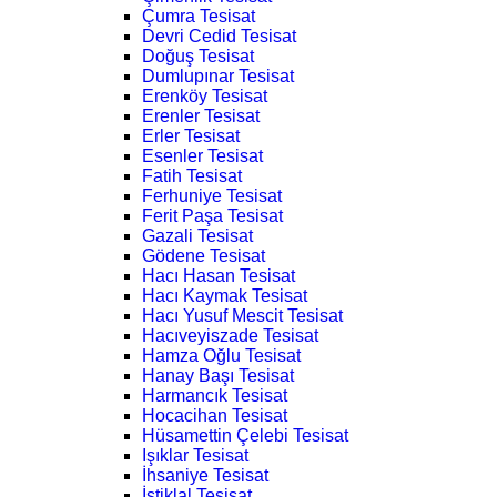
Çumra Tesisat
Devri Cedid Tesisat
Doğuş Tesisat
Dumlupınar Tesisat
Erenköy Tesisat
Erenler Tesisat
Erler Tesisat
Esenler Tesisat
Fatih Tesisat
Ferhuniye Tesisat
Ferit Paşa Tesisat
Gazali Tesisat
Gödene Tesisat
Hacı Hasan Tesisat
Hacı Kaymak Tesisat
Hacı Yusuf Mescit Tesisat
Hacıveyiszade Tesisat
Hamza Oğlu Tesisat
Hanay Başı Tesisat
Harmancık Tesisat
Hocacihan Tesisat
Hüsamettin Çelebi Tesisat
Işıklar Tesisat
İhsaniye Tesisat
İstiklal Tesisat