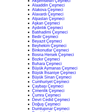
Akşemsettin Çeşmeci
Alaaddin Çeşmeci
Alakova Çeşmeci
Alavardı Çeşmeci
Alpaslan Çeşmeci
Aşkan Çeşmeci
Aydınlık Çeşmeci
Batıhadimi Çeşmeci
Bedir Çeşmeci
Beyazıt Çeşmeci
Beyhekim Çeşmeci
Binkonutlar Çeşmeci
Bosna Hersek Çeşmeci
Bozkır Çeşmeci
Buhara Çeşmeci
Büyük Aymanas Çeşmeci
Büyük İhsaniye Çeşmeci
Büyük Sinan Çeşmeci
Cumhuriyet Çeşmeci
Çaybaşı Çeşmeci
Çimenlik Çeşmeci
Çumra Çeşmeci
Devri Cedid Çeşmeci
Doğuş Çeşmeci
Dumlupınar Çeşmeci