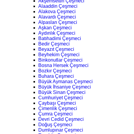
Akşemsettin Çeşmeci
Alaaddin Çeşmeci
Alakova Çeşmeci
Alavardı Çeşmeci
Alpaslan Çeşmeci
Aşkan Çeşmeci
Aydınlık Çeşmeci
Batıhadimi Çeşmeci
Bedir Çeşmeci
Beyazıt Çeşmeci
Beyhekim Çeşmeci
Binkonutlar Çeşmeci
Bosna Hersek Çeşmeci
Bozkır Çeşmeci
Buhara Çeşmeci
Büyük Aymanas Çeşmeci
Büyük İhsaniye Çeşmeci
Büyük Sinan Çeşmeci
Cumhuriyet Çeşmeci
Çaybaşı Çeşmeci
Çimenlik Çeşmeci
Çumra Çeşmeci
Devri Cedid Çeşmeci
Doğuş Çeşmeci
Dumlupınar Çeşmeci