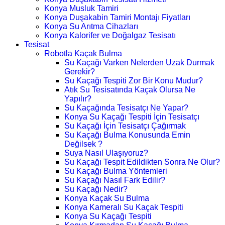
Konya Musluk Tamiri
Konya Duşakabin Tamiri Montajı Fiyatları
Konya Su Arıtma Cihazları
Konya Kalorifer ve Doğalgaz Tesisatı
Tesisat
Robotla Kaçak Bulma
Su Kaçağı Varken Nelerden Uzak Durmak
Gerekir?
Su Kaçağı Tespiti Zor Bir Konu Mudur?
Atık Su Tesisatında Kaçak Olursa Ne
Yapılır?
Su Kaçağında Tesisatçı Ne Yapar?
Konya Su Kaçağı Tespiti İçin Tesisatçı
Su Kaçağı İçin Tesisatçı Çağırmak
Su Kaçağı Bulma Konusunda Emin
Değilsek ?
Suya Nasıl Ulaşıyoruz?
Su Kaçağı Tespit Edildikten Sonra Ne Olur?
Su Kaçağı Bulma Yöntemleri
Su Kaçağı Nasıl Fark Edilir?
Su Kaçağı Nedir?
Konya Kaçak Su Bulma
Konya Kameralı Su Kaçak Tespiti
Konya Su Kaçağı Tespiti