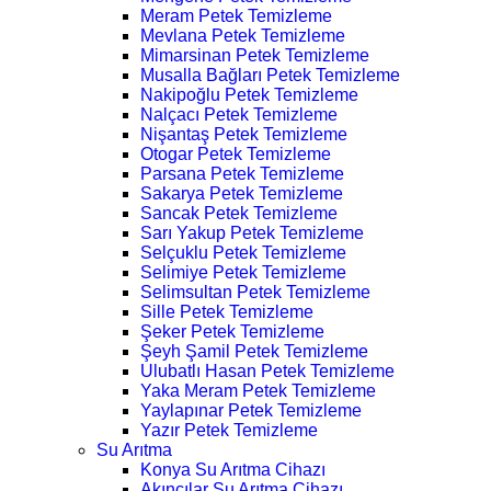
Meram Petek Temizleme
Mevlana Petek Temizleme
Mimarsinan Petek Temizleme
Musalla Bağları Petek Temizleme
Nakipoğlu Petek Temizleme
Nalçacı Petek Temizleme
Nişantaş Petek Temizleme
Otogar Petek Temizleme
Parsana Petek Temizleme
Sakarya Petek Temizleme
Sancak Petek Temizleme
Sarı Yakup Petek Temizleme
Selçuklu Petek Temizleme
Selimiye Petek Temizleme
Selimsultan Petek Temizleme
Sille Petek Temizleme
Şeker Petek Temizleme
Şeyh Şamil Petek Temizleme
Ulubatlı Hasan Petek Temizleme
Yaka Meram Petek Temizleme
Yaylapınar Petek Temizleme
Yazır Petek Temizleme
Su Arıtma
Konya Su Arıtma Cihazı
Akıncılar Su Arıtma Cihazı