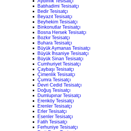
Aydınlık Tesisatçı
Batıhadimi Tesisatçı
Bedir Tesisatçı
Beyazıt Tesisatçı
Beyhekim Tesisatçı
Binkonutlar Tesisatçı
Bosna Hersek Tesisatçı
Bozkır Tesisatçı
Buhara Tesisatçı
Büyük Aymanas Tesisatçı
Büyük İhsaniye Tesisatçı
Büyük Sinan Tesisatçı
Cumhuriyet Tesisatçı
Çaybaşı Tesisatçı
Çimenlik Tesisatçı
Çumra Tesisatçı
Devri Cedid Tesisatçı
Doğuş Tesisatçı
Dumlupınar Tesisatçı
Erenköy Tesisatçı
Erenler Tesisatçı
Erler Tesisatçı
Esenler Tesisatçı
Fatih Tesisatçı
Ferhuniye Tesisatçı