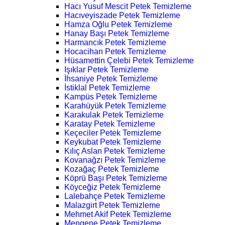
Hacı Yusuf Mescit Petek Temizleme
Hacıveyiszade Petek Temizleme
Hamza Oğlu Petek Temizleme
Hanay Başı Petek Temizleme
Harmancık Petek Temizleme
Hocacihan Petek Temizleme
Hüsamettin Çelebi Petek Temizleme
Işıklar Petek Temizleme
İhsaniye Petek Temizleme
İstiklal Petek Temizleme
Kampüs Petek Temizleme
Karahüyük Petek Temizleme
Karakulak Petek Temizleme
Karatay Petek Temizleme
Keçeciler Petek Temizleme
Keykubat Petek Temizleme
Kılıç Aslan Petek Temizleme
Kovanağzı Petek Temizleme
Kozağaç Petek Temizleme
Köprü Başı Petek Temizleme
Köyceğiz Petek Temizleme
Lalebahçe Petek Temizleme
Malazgirt Petek Temizleme
Mehmet Akif Petek Temizleme
Mengene Petek Temizleme