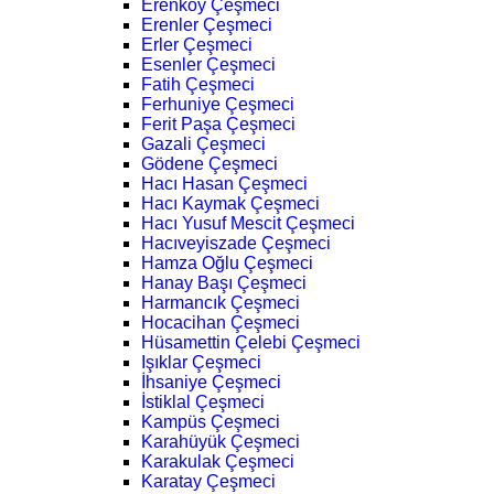
Erenköy Çeşmeci
Erenler Çeşmeci
Erler Çeşmeci
Esenler Çeşmeci
Fatih Çeşmeci
Ferhuniye Çeşmeci
Ferit Paşa Çeşmeci
Gazali Çeşmeci
Gödene Çeşmeci
Hacı Hasan Çeşmeci
Hacı Kaymak Çeşmeci
Hacı Yusuf Mescit Çeşmeci
Hacıveyiszade Çeşmeci
Hamza Oğlu Çeşmeci
Hanay Başı Çeşmeci
Harmancık Çeşmeci
Hocacihan Çeşmeci
Hüsamettin Çelebi Çeşmeci
Işıklar Çeşmeci
İhsaniye Çeşmeci
İstiklal Çeşmeci
Kampüs Çeşmeci
Karahüyük Çeşmeci
Karakulak Çeşmeci
Karatay Çeşmeci