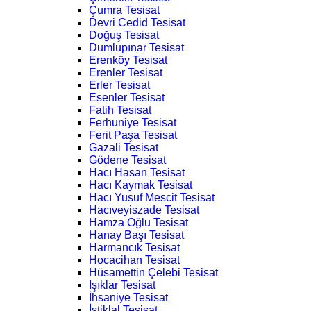
Çumra Tesisat
Devri Cedid Tesisat
Doğuş Tesisat
Dumlupınar Tesisat
Erenköy Tesisat
Erenler Tesisat
Erler Tesisat
Esenler Tesisat
Fatih Tesisat
Ferhuniye Tesisat
Ferit Paşa Tesisat
Gazali Tesisat
Gödene Tesisat
Hacı Hasan Tesisat
Hacı Kaymak Tesisat
Hacı Yusuf Mescit Tesisat
Hacıveyiszade Tesisat
Hamza Oğlu Tesisat
Hanay Başı Tesisat
Harmancık Tesisat
Hocacihan Tesisat
Hüsamettin Çelebi Tesisat
Işıklar Tesisat
İhsaniye Tesisat
İstiklal Tesisat