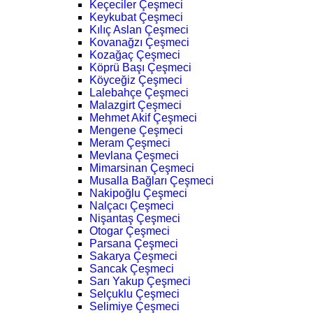
Keçeciler Çeşmeci
Keykubat Çeşmeci
Kılıç Aslan Çeşmeci
Kovanağzı Çeşmeci
Kozağaç Çeşmeci
Köprü Başı Çeşmeci
Köyceğiz Çeşmeci
Lalebahçe Çeşmeci
Malazgirt Çeşmeci
Mehmet Akif Çeşmeci
Mengene Çeşmeci
Meram Çeşmeci
Mevlana Çeşmeci
Mimarsinan Çeşmeci
Musalla Bağları Çeşmeci
Nakipoğlu Çeşmeci
Nalçacı Çeşmeci
Nişantaş Çeşmeci
Otogar Çeşmeci
Parsana Çeşmeci
Sakarya Çeşmeci
Sancak Çeşmeci
Sarı Yakup Çeşmeci
Selçuklu Çeşmeci
Selimiye Çeşmeci