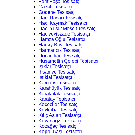
Ferit Paşa Tesisatçı
Gazali Tesisatçı
Gödene Tesisatçı
Hacı Hasan Tesisatçı
Hacı Kaymak Tesisatçı
Hacı Yusuf Mescit Tesisatçı
Hacıveyiszade Tesisatçı
Hamza Oğlu Tesisatçı
Hanay Başı Tesisatçı
Harmancık Tesisatçı
Hocacihan Tesisatçı
Hüsamettin Çelebi Tesisatçı
Işıklar Tesisatçı
İhsaniye Tesisatçı
İstiklal Tesisatçı
Kampüs Tesisatçı
Karahüyük Tesisatçı
Karakulak Tesisatçı
Karatay Tesisatçı
Keçeciler Tesisatçı
Keykubat Tesisatçı
Kılıç Aslan Tesisatçı
Kovanağzı Tesisatçı
Kozağaç Tesisatçı
Köprü Başı Tesisatçı