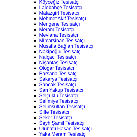
Köyceğiz Tesisatçı
Lalebahçe Tesisatçı
Malazgirt Tesisatçı
Mehmet Akif Tesisatçı
Mengene Tesisatçı
Meram Tesisatçı
Mevlana Tesisatçı
Mimarsinan Tesisatçı
Musalla Bağları Tesisatçı
Nakipoğlu Tesisatçı
Nalçacı Tesisatçı
Nişantaş Tesisatçı
Otogar Tesisatçı
Parsana Tesisatçı
Sakarya Tesisatçı
Sancak Tesisatçı
Sarı Yakup Tesisatçı
Selçuklu Tesisatçı
Selimiye Tesisatçı
Selimsultan Tesisatçı
Sille Tesisatçı
Şeker Tesisatçı
Şeyh Şamil Tesisatçı
Ulubatlı Hasan Tesisatçı
Yaka Meram Tesisatçı