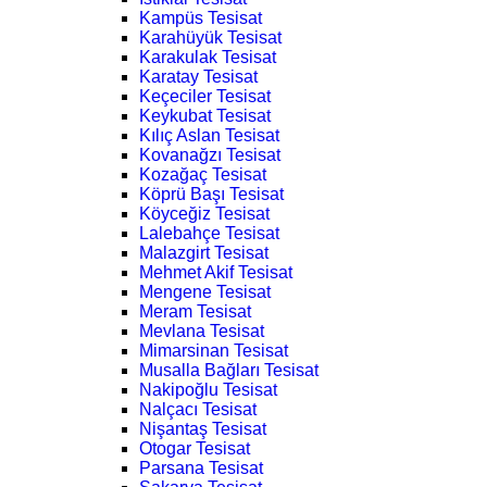
Kampüs Tesisat
Karahüyük Tesisat
Karakulak Tesisat
Karatay Tesisat
Keçeciler Tesisat
Keykubat Tesisat
Kılıç Aslan Tesisat
Kovanağzı Tesisat
Kozağaç Tesisat
Köprü Başı Tesisat
Köyceğiz Tesisat
Lalebahçe Tesisat
Malazgirt Tesisat
Mehmet Akif Tesisat
Mengene Tesisat
Meram Tesisat
Mevlana Tesisat
Mimarsinan Tesisat
Musalla Bağları Tesisat
Nakipoğlu Tesisat
Nalçacı Tesisat
Nişantaş Tesisat
Otogar Tesisat
Parsana Tesisat