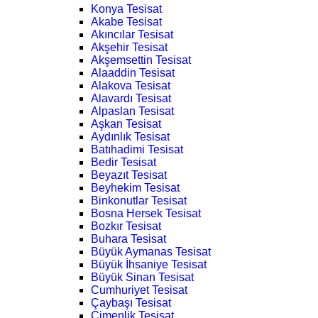
Konya Tesisat
Akabe Tesisat
Akıncılar Tesisat
Akşehir Tesisat
Akşemsettin Tesisat
Alaaddin Tesisat
Alakova Tesisat
Alavardı Tesisat
Alpaslan Tesisat
Aşkan Tesisat
Aydınlık Tesisat
Batıhadimi Tesisat
Bedir Tesisat
Beyazıt Tesisat
Beyhekim Tesisat
Binkonutlar Tesisat
Bosna Hersek Tesisat
Bozkır Tesisat
Buhara Tesisat
Büyük Aymanas Tesisat
Büyük İhsaniye Tesisat
Büyük Sinan Tesisat
Cumhuriyet Tesisat
Çaybaşı Tesisat
Çimenlik Tesisat