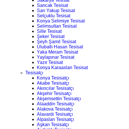
Sakarya Tesisat
Sancak Tesisat
Sarı Yakup Tesisat
Selçuklu Tesisat
Konya Selimiye Tesisat
Selimsultan Tesisat
Sille Tesisat
Şeker Tesisat
Şeyh Şamil Tesisat
Ulubatlı Hasan Tesisat
Yaka Meram Tesisat
Yaylapınar Tesisat
Yazır Tesisat
Konya Karaaslan Tesisat
Tesisatçı
Konya Tesisatçı
Akabe Tesisatçı
Akıncılar Tesisatçı
Akşehir Tesisatçı
Akşemsettin Tesisatçı
Alaaddin Tesisatçı
Alakova Tesisatçı
Alavardı Tesisatçı
Alpaslan Tesisatçı
Aşkan Tesisatçı