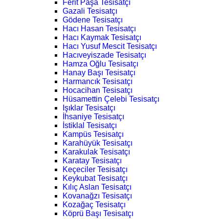
Ferit Paşa Tesisatçı
Gazali Tesisatçı
Gödene Tesisatçı
Hacı Hasan Tesisatçı
Hacı Kaymak Tesisatçı
Hacı Yusuf Mescit Tesisatçı
Hacıveyiszade Tesisatçı
Hamza Oğlu Tesisatçı
Hanay Başı Tesisatçı
Harmancık Tesisatçı
Hocacihan Tesisatçı
Hüsamettin Çelebi Tesisatçı
Işıklar Tesisatçı
İhsaniye Tesisatçı
İstiklal Tesisatçı
Kampüs Tesisatçı
Karahüyük Tesisatçı
Karakulak Tesisatçı
Karatay Tesisatçı
Keçeciler Tesisatçı
Keykubat Tesisatçı
Kılıç Aslan Tesisatçı
Kovanağzı Tesisatçı
Kozağaç Tesisatçı
Köprü Başı Tesisatçı