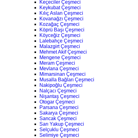
Keçeciler Çeşmeci
Keykubat Çeşmeci
Kılıç Aslan Çeşmeci
Kovanağzı Çeşmeci
Kozağaç Çeşmeci
Köprü Başı Çeşmeci
Köyceğiz Çeşmeci
Lalebahçe Çeşmeci
Malazgirt Çeşmeci
Mehmet Akif Çeşmeci
Mengene Çeşmeci
Meram Çeşmeci
Mevlana Çeşmeci
Mimarsinan Çeşmeci
Musalla Bağları Çeşmeci
Nakipoğlu Çeşmeci
Nalçacı Çeşmeci
Nişantaş Çeşmeci
Otogar Çeşmeci
Parsana Çeşmeci
Sakarya Çeşmeci
Sancak Çeşmeci
Sarı Yakup Çeşmeci
Selçuklu Çeşmeci
Selimiye Çeşmeci