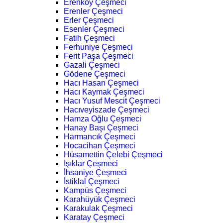
Erenköy Çeşmeci
Erenler Çeşmeci
Erler Çeşmeci
Esenler Çeşmeci
Fatih Çeşmeci
Ferhuniye Çeşmeci
Ferit Paşa Çeşmeci
Gazali Çeşmeci
Gödene Çeşmeci
Hacı Hasan Çeşmeci
Hacı Kaymak Çeşmeci
Hacı Yusuf Mescit Çeşmeci
Hacıveyiszade Çeşmeci
Hamza Oğlu Çeşmeci
Hanay Başı Çeşmeci
Harmancık Çeşmeci
Hocacihan Çeşmeci
Hüsamettin Çelebi Çeşmeci
Işıklar Çeşmeci
İhsaniye Çeşmeci
İstiklal Çeşmeci
Kampüs Çeşmeci
Karahüyük Çeşmeci
Karakulak Çeşmeci
Karatay Çeşmeci