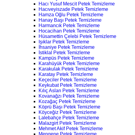
Hacı Yusuf Mescit Petek Temizleme
Hacıveyiszade Petek Temizleme
Hamza Oğlu Petek Temizleme
Hanay Başı Petek Temizleme
Harmancık Petek Temizleme
Hocacihan Petek Temizleme
Hüsamettin Çelebi Petek Temizleme
Işıklar Petek Temizleme
İhsaniye Petek Temizleme
İstiklal Petek Temizleme
Kampüs Petek Temizleme
Karahüyük Petek Temizleme
Karakulak Petek Temizleme
Karatay Petek Temizleme
Keçeciler Petek Temizleme
Keykubat Petek Temizleme
Kılıç Aslan Petek Temizleme
Kovanağzı Petek Temizleme
Kozağaç Petek Temizleme
Köprü Başı Petek Temizleme
Köyceğiz Petek Temizleme
Lalebahçe Petek Temizleme
Malazgirt Petek Temizleme
Mehmet Akif Petek Temizleme
Mengene Petek Temizleme