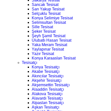
Sakarya Tesisat
Sancak Tesisat
Sarı Yakup Tesisat
Selçuklu Tesisat
Konya Selimiye Tesisat
Selimsultan Tesisat
Sille Tesisat
Şeker Tesisat
Şeyh Şamil Tesisat
Ulubatlı Hasan Tesisat
Yaka Meram Tesisat
Yaylapınar Tesisat
Yazır Tesisat
Konya Karaaslan Tesisat
Tesisatçı
Konya Tesisatçı
Akabe Tesisatçı
Akıncılar Tesisatçı
Akşehir Tesisatçı
Akşemsettin Tesisatçı
Alaaddin Tesisatçı
Alakova Tesisatçı
Alavardı Tesisatçı
Alpaslan Tesisatçı
Aşkan Tesisatçı