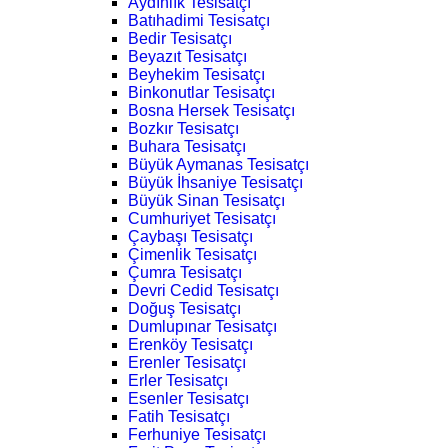
Aydınlık Tesisatçı
Batıhadimi Tesisatçı
Bedir Tesisatçı
Beyazıt Tesisatçı
Beyhekim Tesisatçı
Binkonutlar Tesisatçı
Bosna Hersek Tesisatçı
Bozkır Tesisatçı
Buhara Tesisatçı
Büyük Aymanas Tesisatçı
Büyük İhsaniye Tesisatçı
Büyük Sinan Tesisatçı
Cumhuriyet Tesisatçı
Çaybaşı Tesisatçı
Çimenlik Tesisatçı
Çumra Tesisatçı
Devri Cedid Tesisatçı
Doğuş Tesisatçı
Dumlupınar Tesisatçı
Erenköy Tesisatçı
Erenler Tesisatçı
Erler Tesisatçı
Esenler Tesisatçı
Fatih Tesisatçı
Ferhuniye Tesisatçı