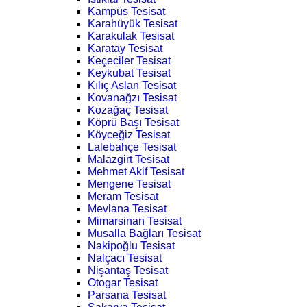
Kampüs Tesisat
Karahüyük Tesisat
Karakulak Tesisat
Karatay Tesisat
Keçeciler Tesisat
Keykubat Tesisat
Kılıç Aslan Tesisat
Kovanağzı Tesisat
Kozağaç Tesisat
Köprü Başı Tesisat
Köyceğiz Tesisat
Lalebahçe Tesisat
Malazgirt Tesisat
Mehmet Akif Tesisat
Mengene Tesisat
Meram Tesisat
Mevlana Tesisat
Mimarsinan Tesisat
Musalla Bağları Tesisat
Nakipoğlu Tesisat
Nalçacı Tesisat
Nişantaş Tesisat
Otogar Tesisat
Parsana Tesisat