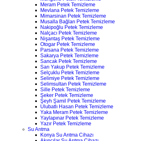
Meram Petek Temizleme
Mevlana Petek Temizleme
Mimarsinan Petek Temizleme
Musalla Bağları Petek Temizleme
Nakipoğlu Petek Temizleme
Nalçacı Petek Temizleme
Nişantaş Petek Temizleme
Otogar Petek Temizleme
Parsana Petek Temizleme
Sakarya Petek Temizleme
Sancak Petek Temizleme
Sarı Yakup Petek Temizleme
Selçuklu Petek Temizleme
Selimiye Petek Temizleme
Selimsultan Petek Temizleme
Sille Petek Temizleme
Şeker Petek Temizleme
Şeyh Şamil Petek Temizleme
Ulubatlı Hasan Petek Temizleme
Yaka Meram Petek Temizleme
Yaylapınar Petek Temizleme
Yazır Petek Temizleme
Su Arıtma
Konya Su Arıtma Cihazı
Akıncılar Su Arıtma Cihazı