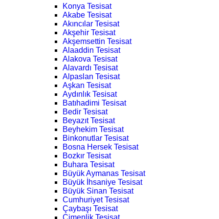
Konya Tesisat
Akabe Tesisat
Akıncılar Tesisat
Akşehir Tesisat
Akşemsettin Tesisat
Alaaddin Tesisat
Alakova Tesisat
Alavardı Tesisat
Alpaslan Tesisat
Aşkan Tesisat
Aydınlık Tesisat
Batıhadimi Tesisat
Bedir Tesisat
Beyazıt Tesisat
Beyhekim Tesisat
Binkonutlar Tesisat
Bosna Hersek Tesisat
Bozkır Tesisat
Buhara Tesisat
Büyük Aymanas Tesisat
Büyük İhsaniye Tesisat
Büyük Sinan Tesisat
Cumhuriyet Tesisat
Çaybaşı Tesisat
Çimenlik Tesisat