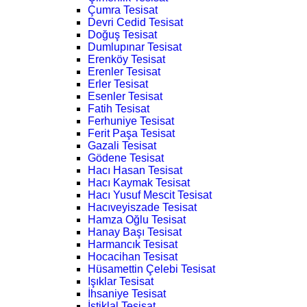
Çumra Tesisat
Devri Cedid Tesisat
Doğuş Tesisat
Dumlupınar Tesisat
Erenköy Tesisat
Erenler Tesisat
Erler Tesisat
Esenler Tesisat
Fatih Tesisat
Ferhuniye Tesisat
Ferit Paşa Tesisat
Gazali Tesisat
Gödene Tesisat
Hacı Hasan Tesisat
Hacı Kaymak Tesisat
Hacı Yusuf Mescit Tesisat
Hacıveyiszade Tesisat
Hamza Oğlu Tesisat
Hanay Başı Tesisat
Harmancık Tesisat
Hocacihan Tesisat
Hüsamettin Çelebi Tesisat
Işıklar Tesisat
İhsaniye Tesisat
İstiklal Tesisat