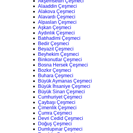
Akşemsettin Çeşmeci
Alaaddin Çeşmeci
Alakova Çeşmeci
Alavardı Çeşmeci
Alpaslan Çeşmeci
Aşkan Çeşmeci
Aydınlık Çeşmeci
Batıhadimi Çeşmeci
Bedir Çeşmeci
Beyazıt Çeşmeci
Beyhekim Çeşmeci
Binkonutlar Çeşmeci
Bosna Hersek Çeşmeci
Bozkır Çeşmeci
Buhara Çeşmeci
Büyük Aymanas Çeşmeci
Büyük İhsaniye Çeşmeci
Büyük Sinan Çeşmeci
Cumhuriyet Çeşmeci
Çaybaşı Çeşmeci
Çimenlik Çeşmeci
Çumra Çeşmeci
Devri Cedid Çeşmeci
Doğuş Çeşmeci
Dumlupınar Çeşmeci