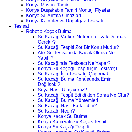
Konya Musluk Tamiri
Konya Duşakabin Tamiri Montajı Fiyatları
Konya Su Arıtma Cihazları
Konya Kalorifer ve Doğalgaz Tesisatı
Tesisat
Robotla Kaçak Bulma
Su Kaçağı Varken Nelerden Uzak Durmak
Gerekir?
Su Kaçağı Tespiti Zor Bir Konu Mudur?
Atık Su Tesisatında Kaçak Olursa Ne
Yapılır?
Su Kaçağında Tesisatçı Ne Yapar?
Konya Su Kaçağı Tespiti İçin Tesisatçı
Su Kaçağı İçin Tesisatçı Çağırmak
Su Kaçağı Bulma Konusunda Emin
Değilsek ?
Suya Nasıl Ulaşıyoruz?
Su Kaçağı Tespit Edildikten Sonra Ne Olur?
Su Kaçağı Bulma Yöntemleri
Su Kaçağı Nasıl Fark Edilir?
Su Kaçağı Nedir?
Konya Kaçak Su Bulma
Konya Kameralı Su Kaçak Tespiti
Konya Su Kaçağı Tespiti