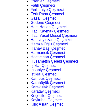
Esenler Çeşmeci
Fatih Çeşmeci
Ferhuniye Çeşmeci
Ferit Paşa Çeşmeci
Gazali Çeşmeci
Gödene Çeşmeci
Hacı Hasan Çeşmeci
Hacı Kaymak Çeşmeci
Hacı Yusuf Mescit Çeşmeci
Hacıveyiszade Çeşmeci
Hamza Oğlu Çeşmeci
Hanay Başı Çeşmeci
Harmancık Çeşmeci
Hocacihan Çeşmeci
Hüsamettin Çelebi Çeşmeci
Işıklar Çeşmeci
İhsaniye Çeşmeci
İstiklal Çeşmeci
Kampüs Çeşmeci
Karahüyük Çeşmeci
Karakulak Çeşmeci
Karatay Çeşmeci
Keçeciler Çeşmeci
Keykubat Çeşmeci
Kılıç Aslan Çeşmeci