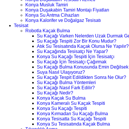
Konya Musluk Tamiri
Konya Duşakabin Tamiri Montajı Fiyatları
Konya Su Arıtma Cihazları
Konya Kalorifer ve Doğalgaz Tesisatı
Tesisat
Robotla Kaçak Bulma
Su Kaçağı Varken Nelerden Uzak Durmak Ge
Su Kaçağı Tespiti Zor Bir Konu Mudur?
Atık Su Tesisatında Kaçak Olursa Ne Yapılır?
Su Kaçağında Tesisatçı Ne Yapar?
Konya Su Kaçağı Tespiti İçin Tesisatçı
Su Kaçağı İçin Tesisatçı Çağırmak
Su Kaçağı Bulma Konusunda Emin Değilsek
Suya Nasıl Ulaşıyoruz?
Su Kaçağı Tespit Edildikten Sonra Ne Olur?
Su Kaçağı Bulma Yöntemleri
Su Kaçağı Nasıl Fark Edilir?
Su Kaçağı Nedir?
Konya Kaçak Su Bulma
Konya Kameralı Su Kaçak Tespiti
Konya Su Kaçağı Tespiti
Konya Kırmadan Su Kaçağı Bulma
Konya Tesisatta Su Kaçağı Tespiti
Konya Su Tesisatında Kaçak Bulma