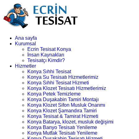
Ana sayfa
Kurumsal
Ecrin Tesisat Konya
İnsan Kaynakları
Tesisatçı Kimdir?
Hizmetler
Konya Sıhhi Tesisat
Konya Su Tesisatı Hizmetlerimiz
Konya Sıhhi Tesisat Hizmeti
Konya Klozet Tesisatı Hizmetlerimiz
Konya Petek Temizleme
Konya Duşakabin Tamiri Montajı
Konya Klozet Sifon Musluk Onarımı
Konya Klozet Şamandıra Tamiri
Konya Tesisat & Tamirat Hizmeti
Konya Batarya, klozet, musluk değişimi
Konya Banyo Tesisatı Yenileme
Konya Mutfak Tesisatı Yenileme
Konya Duşakabin Tesisatı Hizmeti