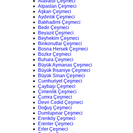
Alavardı Çeşmeci
Alpaslan Çeşmeci
Aşkan Çeşmeci
Aydınlık Çeşmeci
Batıhadimi Çeşmeci
Bedir Çeşmeci
Beyazıt Çeşmeci
Beyhekim Çeşmeci
Binkonutlar Çeşmeci
Bosna Hersek Çeşmeci
Bozkır Çeşmeci
Buhara Çeşmeci
Büyük Aymanas Çeşmeci
Büyük İhsaniye Çeşmeci
Büyük Sinan Çeşmeci
Cumhuriyet Çeşmeci
Çaybaşı Çeşmeci
Çimenlik Çeşmeci
Çumra Çeşmeci
Devri Cedid Çeşmeci
Doğuş Çeşmeci
Dumlupınar Çeşmeci
Erenköy Çeşmeci
Erenler Çeşmeci
Erler Çeşmeci