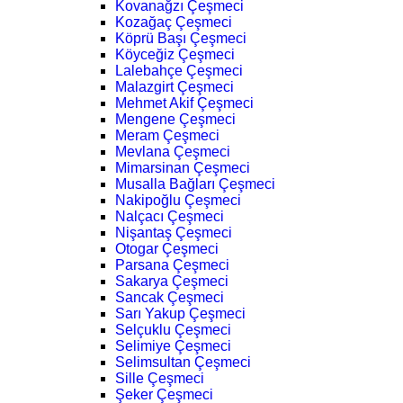
Kovanağzı Çeşmeci
Kozağaç Çeşmeci
Köprü Başı Çeşmeci
Köyceğiz Çeşmeci
Lalebahçe Çeşmeci
Malazgirt Çeşmeci
Mehmet Akif Çeşmeci
Mengene Çeşmeci
Meram Çeşmeci
Mevlana Çeşmeci
Mimarsinan Çeşmeci
Musalla Bağları Çeşmeci
Nakipoğlu Çeşmeci
Nalçacı Çeşmeci
Nişantaş Çeşmeci
Otogar Çeşmeci
Parsana Çeşmeci
Sakarya Çeşmeci
Sancak Çeşmeci
Sarı Yakup Çeşmeci
Selçuklu Çeşmeci
Selimiye Çeşmeci
Selimsultan Çeşmeci
Sille Çeşmeci
Şeker Çeşmeci