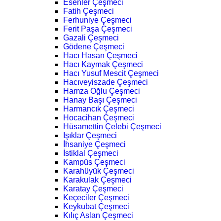
Esenler Çeşmeci
Fatih Çeşmeci
Ferhuniye Çeşmeci
Ferit Paşa Çeşmeci
Gazali Çeşmeci
Gödene Çeşmeci
Hacı Hasan Çeşmeci
Hacı Kaymak Çeşmeci
Hacı Yusuf Mescit Çeşmeci
Hacıveyiszade Çeşmeci
Hamza Oğlu Çeşmeci
Hanay Başı Çeşmeci
Harmancık Çeşmeci
Hocacihan Çeşmeci
Hüsamettin Çelebi Çeşmeci
Işıklar Çeşmeci
İhsaniye Çeşmeci
İstiklal Çeşmeci
Kampüs Çeşmeci
Karahüyük Çeşmeci
Karakulak Çeşmeci
Karatay Çeşmeci
Keçeciler Çeşmeci
Keykubat Çeşmeci
Kılıç Aslan Çeşmeci