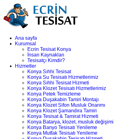
Ana sayfa
Kurumsal
Ecrin Tesisat Konya
İnsan Kaynakları
Tesisatçı Kimdir?
Hizmetler
Konya Sıhhi Tesisat
Konya Su Tesisatı Hizmetlerimiz
Konya Sıhhi Tesisat Hizmeti
Konya Klozet Tesisatı Hizmetlerimiz
Konya Petek Temizleme
Konya Duşakabin Tamiri Montajı
Konya Klozet Sifon Musluk Onarımı
Konya Klozet Şamandıra Tamiri
Konya Tesisat & Tamirat Hizmeti
Konya Batarya, klozet, musluk değişimi
Konya Banyo Tesisatı Yenileme
Konya Mutfak Tesisatı Yenileme
Konya Duşakabin Tesisatı Hizmeti