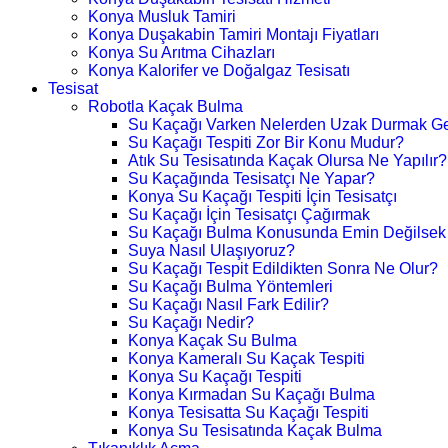
Konya Musluk Tamiri
Konya Duşakabin Tamiri Montajı Fiyatları
Konya Su Arıtma Cihazları
Konya Kalorifer ve Doğalgaz Tesisatı
Tesisat
Robotla Kaçak Bulma
Su Kaçağı Varken Nelerden Uzak Durmak Ge
Su Kaçağı Tespiti Zor Bir Konu Mudur?
Atık Su Tesisatında Kaçak Olursa Ne Yapılır?
Su Kaçağında Tesisatçı Ne Yapar?
Konya Su Kaçağı Tespiti İçin Tesisatçı
Su Kaçağı İçin Tesisatçı Çağırmak
Su Kaçağı Bulma Konusunda Emin Değilsek
Suya Nasıl Ulaşıyoruz?
Su Kaçağı Tespit Edildikten Sonra Ne Olur?
Su Kaçağı Bulma Yöntemleri
Su Kaçağı Nasıl Fark Edilir?
Su Kaçağı Nedir?
Konya Kaçak Su Bulma
Konya Kameralı Su Kaçak Tespiti
Konya Su Kaçağı Tespiti
Konya Kırmadan Su Kaçağı Bulma
Konya Tesisatta Su Kaçağı Tespiti
Konya Su Tesisatında Kaçak Bulma