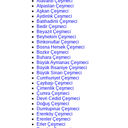
Alavardı Çeşmeci
Alpaslan Çeşmeci
Aşkan Çeşmeci
Aydınlık Çeşmeci
Batıhadimi Çeşmeci
Bedir Çeşmeci
Beyazıt Çeşmeci
Beyhekim Çeşmeci
Binkonutlar Çeşmeci
Bosna Hersek Çeşmeci
Bozkır Çeşmeci
Buhara Çeşmeci
Büyük Aymanas Çeşmeci
Büyük İhsaniye Çeşmeci
Büyük Sinan Çeşmeci
Cumhuriyet Çeşmeci
Çaybaşı Çeşmeci
Çimenlik Çeşmeci
Çumra Çeşmeci
Devri Cedid Çeşmeci
Doğuş Çeşmeci
Dumlupınar Çeşmeci
Erenköy Çeşmeci
Erenler Çeşmeci
Erler Çeşmeci