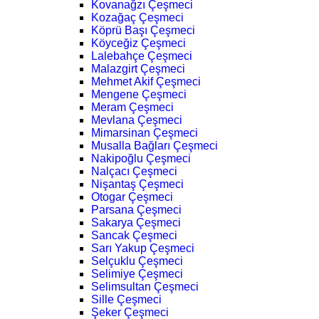
Kovanağzı Çeşmeci
Kozağaç Çeşmeci
Köprü Başı Çeşmeci
Köyceğiz Çeşmeci
Lalebahçe Çeşmeci
Malazgirt Çeşmeci
Mehmet Akif Çeşmeci
Mengene Çeşmeci
Meram Çeşmeci
Mevlana Çeşmeci
Mimarsinan Çeşmeci
Musalla Bağları Çeşmeci
Nakipoğlu Çeşmeci
Nalçacı Çeşmeci
Nişantaş Çeşmeci
Otogar Çeşmeci
Parsana Çeşmeci
Sakarya Çeşmeci
Sancak Çeşmeci
Sarı Yakup Çeşmeci
Selçuklu Çeşmeci
Selimiye Çeşmeci
Selimsultan Çeşmeci
Sille Çeşmeci
Şeker Çeşmeci