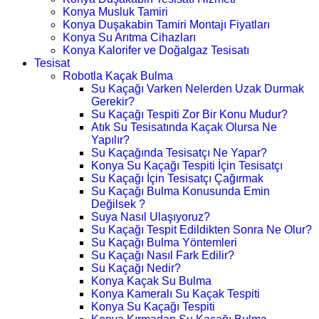
Konya Musluk Tamiri
Konya Duşakabin Tamiri Montajı Fiyatları
Konya Su Arıtma Cihazları
Konya Kalorifer ve Doğalgaz Tesisatı
Tesisat
Robotla Kaçak Bulma
Su Kaçağı Varken Nelerden Uzak Durmak
Gerekir?
Su Kaçağı Tespiti Zor Bir Konu Mudur?
Atık Su Tesisatında Kaçak Olursa Ne
Yapılır?
Su Kaçağında Tesisatçı Ne Yapar?
Konya Su Kaçağı Tespiti İçin Tesisatçı
Su Kaçağı İçin Tesisatçı Çağırmak
Su Kaçağı Bulma Konusunda Emin
Değilsek ?
Suya Nasıl Ulaşıyoruz?
Su Kaçağı Tespit Edildikten Sonra Ne Olur?
Su Kaçağı Bulma Yöntemleri
Su Kaçağı Nasıl Fark Edilir?
Su Kaçağı Nedir?
Konya Kaçak Su Bulma
Konya Kameralı Su Kaçak Tespiti
Konya Su Kaçağı Tespiti