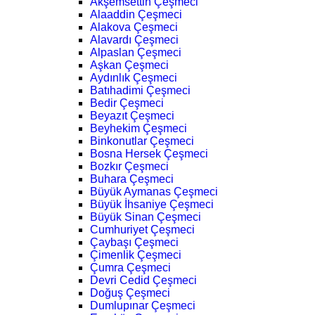
Akşemsettin Çeşmeci
Alaaddin Çeşmeci
Alakova Çeşmeci
Alavardı Çeşmeci
Alpaslan Çeşmeci
Aşkan Çeşmeci
Aydınlık Çeşmeci
Batıhadimi Çeşmeci
Bedir Çeşmeci
Beyazıt Çeşmeci
Beyhekim Çeşmeci
Binkonutlar Çeşmeci
Bosna Hersek Çeşmeci
Bozkır Çeşmeci
Buhara Çeşmeci
Büyük Aymanas Çeşmeci
Büyük İhsaniye Çeşmeci
Büyük Sinan Çeşmeci
Cumhuriyet Çeşmeci
Çaybaşı Çeşmeci
Çimenlik Çeşmeci
Çumra Çeşmeci
Devri Cedid Çeşmeci
Doğuş Çeşmeci
Dumlupınar Çeşmeci