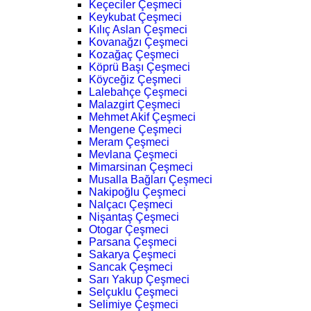
Keçeciler Çeşmeci
Keykubat Çeşmeci
Kılıç Aslan Çeşmeci
Kovanağzı Çeşmeci
Kozağaç Çeşmeci
Köprü Başı Çeşmeci
Köyceğiz Çeşmeci
Lalebahçe Çeşmeci
Malazgirt Çeşmeci
Mehmet Akif Çeşmeci
Mengene Çeşmeci
Meram Çeşmeci
Mevlana Çeşmeci
Mimarsinan Çeşmeci
Musalla Bağları Çeşmeci
Nakipoğlu Çeşmeci
Nalçacı Çeşmeci
Nişantaş Çeşmeci
Otogar Çeşmeci
Parsana Çeşmeci
Sakarya Çeşmeci
Sancak Çeşmeci
Sarı Yakup Çeşmeci
Selçuklu Çeşmeci
Selimiye Çeşmeci