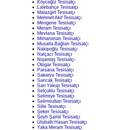
Köyceğiz Tesisatçı
Lalebahçe Tesisatçı
Malazgirt Tesisatçı
Mehmet Akif Tesisatçı
Mengene Tesisatçı
Meram Tesisatçı
Mevlana Tesisatçı
Mimarsinan Tesisatçı
Musalla Bağları Tesisatçı
Nakipoğlu Tesisatçı
Nalçacı Tesisatçı
Nişantaş Tesisatçı
Otogar Tesisatçı
Parsana Tesisatçı
Sakarya Tesisatçı
Sancak Tesisatçı
Sarı Yakup Tesisatçı
Selçuklu Tesisatçı
Selimiye Tesisatçı
Selimsultan Tesisatçı
Sille Tesisatçı
Şeker Tesisatçı
Şeyh Şamil Tesisatçı
Ulubatlı Hasan Tesisatçı
Yaka Meram Tesisatçı