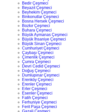
Bedir Çeşmeci
Beyazıt Çeşmeci
Beyhekim Çeşmeci
Binkonutlar Çeşmeci
Bosna Hersek Çeşmeci
Bozkır Çeşmeci
Buhara Çeşmeci
Büyük Aymanas Çeşmeci
Büyük İhsaniye Çeşmeci
Büyük Sinan Çeşmeci
Cumhuriyet Çeşmeci
Çaybaşı Çeşmeci
Çimenlik Çeşmeci
Çumra Çeşmeci
Devri Cedid Çeşmeci
Doğuş Çeşmeci
Dumlupınar Çeşmeci
Erenköy Çeşmeci
Erenler Çeşmeci
Erler Çeşmeci
Esenler Çeşmeci
Fatih Çeşmeci
Ferhuniye Çeşmeci
Ferit Paşa Çeşmeci
Gazali Çeşmeci