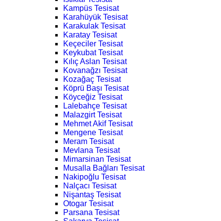
Kampüs Tesisat
Karahüyük Tesisat
Karakulak Tesisat
Karatay Tesisat
Keçeciler Tesisat
Keykubat Tesisat
Kılıç Aslan Tesisat
Kovanağzı Tesisat
Kozağaç Tesisat
Köprü Başı Tesisat
Köyceğiz Tesisat
Lalebahçe Tesisat
Malazgirt Tesisat
Mehmet Akif Tesisat
Mengene Tesisat
Meram Tesisat
Mevlana Tesisat
Mimarsinan Tesisat
Musalla Bağları Tesisat
Nakipoğlu Tesisat
Nalçacı Tesisat
Nişantaş Tesisat
Otogar Tesisat
Parsana Tesisat