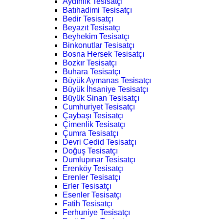
Aydınlık Tesisatçı
Batıhadimi Tesisatçı
Bedir Tesisatçı
Beyazıt Tesisatçı
Beyhekim Tesisatçı
Binkonutlar Tesisatçı
Bosna Hersek Tesisatçı
Bozkır Tesisatçı
Buhara Tesisatçı
Büyük Aymanas Tesisatçı
Büyük İhsaniye Tesisatçı
Büyük Sinan Tesisatçı
Cumhuriyet Tesisatçı
Çaybaşı Tesisatçı
Çimenlik Tesisatçı
Çumra Tesisatçı
Devri Cedid Tesisatçı
Doğuş Tesisatçı
Dumlupınar Tesisatçı
Erenköy Tesisatçı
Erenler Tesisatçı
Erler Tesisatçı
Esenler Tesisatçı
Fatih Tesisatçı
Ferhuniye Tesisatçı