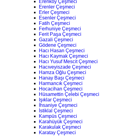
Erenköy Çeşmeci
Erenler Çeşmeci
Erler Çeşmeci
Esenler Çeşmeci
Fatih Çeşmeci
Ferhuniye Çeşmeci
Ferit Paşa Çeşmeci
Gazali Çeşmeci
Gödene Çeşmeci
Hacı Hasan Çeşmeci
Hacı Kaymak Çeşmeci
Hacı Yusuf Mescit Çeşmeci
Hacıveyiszade Çeşmeci
Hamza Oğlu Çeşmeci
Hanay Başı Çeşmeci
Harmancık Çeşmeci
Hocacihan Çeşmeci
Hüsamettin Çelebi Çeşmeci
Işıklar Çeşmeci
İhsaniye Çeşmeci
İstiklal Çeşmeci
Kampüs Çeşmeci
Karahüyük Çeşmeci
Karakulak Çeşmeci
Karatay Çeşmeci