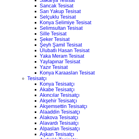
Sakarya Tesisat
Sancak Tesisat
Sarı Yakup Tesisat
Selçuklu Tesisat
Konya Selimiye Tesisat
Selimsultan Tesisat
Sille Tesisat
Şeker Tesisat
Şeyh Şamil Tesisat
Ulubatlı Hasan Tesisat
Yaka Meram Tesisat
Yaylapınar Tesisat
Yazır Tesisat
Konya Karaaslan Tesisat
Tesisatçı
Konya Tesisatçı
Akabe Tesisatçı
Akıncılar Tesisatçı
Akşehir Tesisatçı
Akşemsettin Tesisatçı
Alaaddin Tesisatçı
Alakova Tesisatçı
Alavardı Tesisatçı
Alpaslan Tesisatçı
Aşkan Tesisatçı