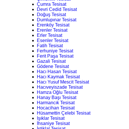
Çumra Tesisat
Devri Cedid Tesisat
Doğuş Tesisat
Dumlupınar Tesisat
Erenköy Tesisat
Erenler Tesisat
Erler Tesisat
Esenler Tesisat
Fatih Tesisat
Ferhuniye Tesisat
Ferit Paşa Tesisat
Gazali Tesisat
Gödene Tesisat
Hacı Hasan Tesisat
Hacı Kaymak Tesisat
Hacı Yusuf Mescit Tesisat
Hacıveyiszade Tesisat
Hamza Oğlu Tesisat
Hanay Başı Tesisat
Harmancık Tesisat
Hocacihan Tesisat
Hüsamettin Çelebi Tesisat
Işıklar Tesisat
İhsaniye Tesisat
İstiklal Tesisat