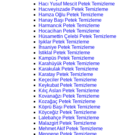
Hacı Yusuf Mescit Petek Temizleme
Hacıveyiszade Petek Temizleme
Hamza Oğlu Petek Temizleme
Hanay Başı Petek Temizleme
Harmancık Petek Temizleme
Hocacihan Petek Temizleme
Hüsamettin Çelebi Petek Temizleme
Işıklar Petek Temizleme
İhsaniye Petek Temizleme
İstiklal Petek Temizleme
Kampüs Petek Temizleme
Karahüyük Petek Temizleme
Karakulak Petek Temizleme
Karatay Petek Temizleme
Keçeciler Petek Temizleme
Keykubat Petek Temizleme
Kılıç Aslan Petek Temizleme
Kovanağzı Petek Temizleme
Kozağaç Petek Temizleme
Köprü Başı Petek Temizleme
Köyceğiz Petek Temizleme
Lalebahçe Petek Temizleme
Malazgirt Petek Temizleme
Mehmet Akif Petek Temizleme
Mengene Petek Temizleme