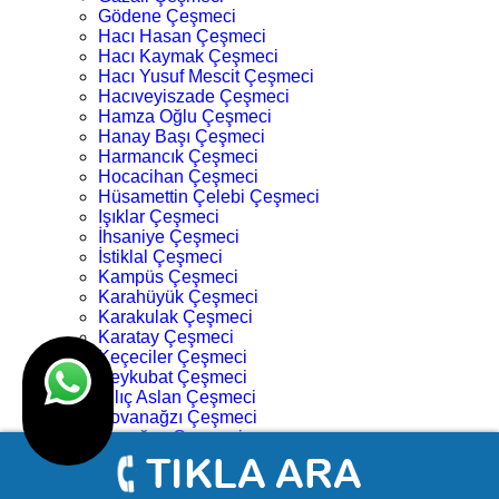
Gödene Çeşmeci
Hacı Hasan Çeşmeci
Hacı Kaymak Çeşmeci
Hacı Yusuf Mescit Çeşmeci
Hacıveyiszade Çeşmeci
Hamza Oğlu Çeşmeci
Hanay Başı Çeşmeci
Harmancık Çeşmeci
Hocacihan Çeşmeci
Hüsamettin Çelebi Çeşmeci
Işıklar Çeşmeci
İhsaniye Çeşmeci
İstiklal Çeşmeci
Kampüs Çeşmeci
Karahüyük Çeşmeci
Karakulak Çeşmeci
Karatay Çeşmeci
Keçeciler Çeşmeci
Keykubat Çeşmeci
Kılıç Aslan Çeşmeci
Kovanağzı Çeşmeci
Kozağaç Çeşmeci
Köprü Başı Çeşmeci
Köyceğiz Çeşmeci
Lalebahçe Çeşmeci