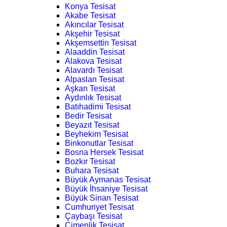
Konya Tesisat
Akabe Tesisat
Akıncılar Tesisat
Akşehir Tesisat
Akşemsettin Tesisat
Alaaddin Tesisat
Alakova Tesisat
Alavardı Tesisat
Alpaslan Tesisat
Aşkan Tesisat
Aydınlık Tesisat
Batıhadimi Tesisat
Bedir Tesisat
Beyazıt Tesisat
Beyhekim Tesisat
Binkonutlar Tesisat
Bosna Hersek Tesisat
Bozkır Tesisat
Buhara Tesisat
Büyük Aymanas Tesisat
Büyük İhsaniye Tesisat
Büyük Sinan Tesisat
Cumhuriyet Tesisat
Çaybaşı Tesisat
Çimenlik Tesisat