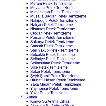
Meram Petek Temizleme
Mevlana Petek Temizleme
Mimarsinan Petek Temizleme
Musalla Bağları Petek Temizleme
Nakipoğlu Petek Temizleme
Nalçacı Petek Temizleme
Nişantaş Petek Temizleme
Otogar Petek Temizleme
Parsana Petek Temizleme
Sakarya Petek Temizleme
Sancak Petek Temizleme
Sarı Yakup Petek Temizleme
Selçuklu Petek Temizleme
Selimiye Petek Temizleme
Selimsultan Petek Temizleme
Sille Petek Temizleme
Şeker Petek Temizleme
Şeyh Şamil Petek Temizleme
Ulubatlı Hasan Petek Temizleme
Yaka Meram Petek Temizleme
Yaylapınar Petek Temizleme
Yazır Petek Temizleme
Su Arıtma
Konya Su Arıtma Cihazı
Akıncılar Su Arıtma Cihazı