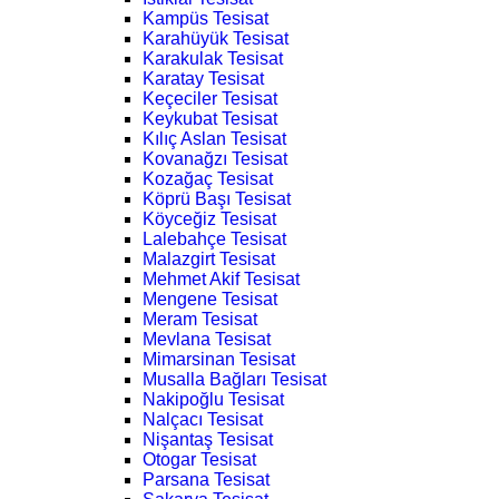
Kampüs Tesisat
Karahüyük Tesisat
Karakulak Tesisat
Karatay Tesisat
Keçeciler Tesisat
Keykubat Tesisat
Kılıç Aslan Tesisat
Kovanağzı Tesisat
Kozağaç Tesisat
Köprü Başı Tesisat
Köyceğiz Tesisat
Lalebahçe Tesisat
Malazgirt Tesisat
Mehmet Akif Tesisat
Mengene Tesisat
Meram Tesisat
Mevlana Tesisat
Mimarsinan Tesisat
Musalla Bağları Tesisat
Nakipoğlu Tesisat
Nalçacı Tesisat
Nişantaş Tesisat
Otogar Tesisat
Parsana Tesisat