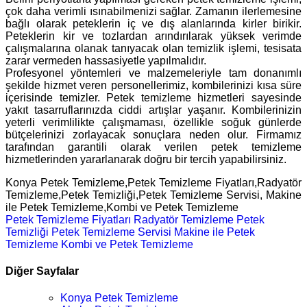
çok daha verimli ısınabilmenizi sağlar. Zamanın ilerlemesine
bağlı olarak peteklerin iç ve dış alanlarında kirler birikir.
Peteklerin kir ve tozlardan arındırılarak yüksek verimde
çalışmalarına olanak tanıyacak olan temizlik işlemi, tesisata
zarar vermeden hassasiyetle yapılmalıdır.
Profesyonel yöntemleri ve malzemeleriyle tam donanımlı
şekilde hizmet veren personellerimiz, kombilerinizi kısa süre
içerisinde temizler. Petek temizleme hizmetleri sayesinde
yakıt tasarruflarınızda ciddi artışlar yaşanır. Kombilerinizin
yeterli verimlilikte çalışmaması, özellikle soğuk günlerde
bütçelerinizi zorlayacak sonuçlara neden olur. Firmamız
tarafından garantili olarak verilen petek temizleme
hizmetlerinden yararlanarak doğru bir tercih yapabilirsiniz.
Konya Petek Temizleme,Petek Temizleme Fiyatları,Radyatör
Temizleme,Petek Temizliği,Petek Temizleme Servisi, Makine
ile Petek Temizleme,Kombi ve Petek Temizleme
Petek Temizleme Fiyatları
Radyatör Temizleme
Petek
Temizliği
Petek Temizleme Servisi
Makine ile Petek
Temizleme
Kombi ve Petek Temizleme
Diğer Sayfalar
Konya Petek Temizleme