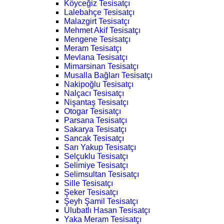
Köyceğiz Tesisatçı
Lalebahçe Tesisatçı
Malazgirt Tesisatçı
Mehmet Akif Tesisatçı
Mengene Tesisatçı
Meram Tesisatçı
Mevlana Tesisatçı
Mimarsinan Tesisatçı
Musalla Bağları Tesisatçı
Nakipoğlu Tesisatçı
Nalçacı Tesisatçı
Nişantaş Tesisatçı
Otogar Tesisatçı
Parsana Tesisatçı
Sakarya Tesisatçı
Sancak Tesisatçı
Sarı Yakup Tesisatçı
Selçuklu Tesisatçı
Selimiye Tesisatçı
Selimsultan Tesisatçı
Sille Tesisatçı
Şeker Tesisatçı
Şeyh Şamil Tesisatçı
Ulubatlı Hasan Tesisatçı
Yaka Meram Tesisatçı