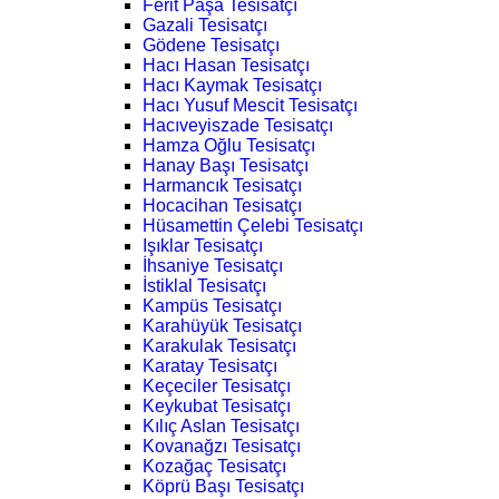
Ferit Paşa Tesisatçı
Gazali Tesisatçı
Gödene Tesisatçı
Hacı Hasan Tesisatçı
Hacı Kaymak Tesisatçı
Hacı Yusuf Mescit Tesisatçı
Hacıveyiszade Tesisatçı
Hamza Oğlu Tesisatçı
Hanay Başı Tesisatçı
Harmancık Tesisatçı
Hocacihan Tesisatçı
Hüsamettin Çelebi Tesisatçı
Işıklar Tesisatçı
İhsaniye Tesisatçı
İstiklal Tesisatçı
Kampüs Tesisatçı
Karahüyük Tesisatçı
Karakulak Tesisatçı
Karatay Tesisatçı
Keçeciler Tesisatçı
Keykubat Tesisatçı
Kılıç Aslan Tesisatçı
Kovanağzı Tesisatçı
Kozağaç Tesisatçı
Köprü Başı Tesisatçı