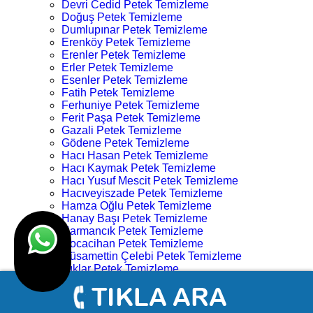
Devri Cedid Petek Temizleme
Doğuş Petek Temizleme
Dumlupınar Petek Temizleme
Erenköy Petek Temizleme
Erenler Petek Temizleme
Erler Petek Temizleme
Esenler Petek Temizleme
Fatih Petek Temizleme
Ferhuniye Petek Temizleme
Ferit Paşa Petek Temizleme
Gazali Petek Temizleme
Gödene Petek Temizleme
Hacı Hasan Petek Temizleme
Hacı Kaymak Petek Temizleme
Hacı Yusuf Mescit Petek Temizleme
Hacıveyiszade Petek Temizleme
Hamza Oğlu Petek Temizleme
Hanay Başı Petek Temizleme
Harmancık Petek Temizleme
Hocacihan Petek Temizleme
Hüsamettin Çelebi Petek Temizleme
Işıklar Petek Temizleme
İhsaniye Petek Temizleme
İstiklal Petek Temizleme
Kampüs Petek Temizleme