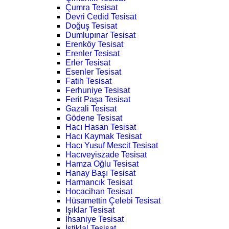
Çumra Tesisat
Devri Cedid Tesisat
Doğuş Tesisat
Dumlupınar Tesisat
Erenköy Tesisat
Erenler Tesisat
Erler Tesisat
Esenler Tesisat
Fatih Tesisat
Ferhuniye Tesisat
Ferit Paşa Tesisat
Gazali Tesisat
Gödene Tesisat
Hacı Hasan Tesisat
Hacı Kaymak Tesisat
Hacı Yusuf Mescit Tesisat
Hacıveyiszade Tesisat
Hamza Oğlu Tesisat
Hanay Başı Tesisat
Harmancık Tesisat
Hocacihan Tesisat
Hüsamettin Çelebi Tesisat
Işıklar Tesisat
İhsaniye Tesisat
İstiklal Tesisat