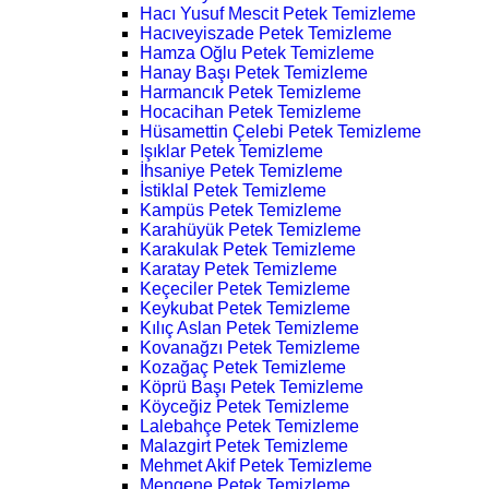
Hacı Yusuf Mescit Petek Temizleme
Hacıveyiszade Petek Temizleme
Hamza Oğlu Petek Temizleme
Hanay Başı Petek Temizleme
Harmancık Petek Temizleme
Hocacihan Petek Temizleme
Hüsamettin Çelebi Petek Temizleme
Işıklar Petek Temizleme
İhsaniye Petek Temizleme
İstiklal Petek Temizleme
Kampüs Petek Temizleme
Karahüyük Petek Temizleme
Karakulak Petek Temizleme
Karatay Petek Temizleme
Keçeciler Petek Temizleme
Keykubat Petek Temizleme
Kılıç Aslan Petek Temizleme
Kovanağzı Petek Temizleme
Kozağaç Petek Temizleme
Köprü Başı Petek Temizleme
Köyceğiz Petek Temizleme
Lalebahçe Petek Temizleme
Malazgirt Petek Temizleme
Mehmet Akif Petek Temizleme
Mengene Petek Temizleme