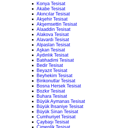
Konya Tesisat
Akabe Tesisat
Akıncılar Tesisat
Akşehir Tesisat
Akşemsettin Tesisat
Alaaddin Tesisat
Alakova Tesisat
Alavardı Tesisat
Alpaslan Tesisat
Aşkan Tesisat
Aydınlık Tesisat
Batıhadimi Tesisat
Bedir Tesisat
Beyazıt Tesisat
Beyhekim Tesisat
Binkonutlar Tesisat
Bosna Hersek Tesisat
Bozkır Tesisat
Buhara Tesisat
Büyük Aymanas Tesisat
Büyük İhsaniye Tesisat
Büyük Sinan Tesisat
Cumhuriyet Tesisat
Çaybaşı Tesisat
Çimenlik Tesisat