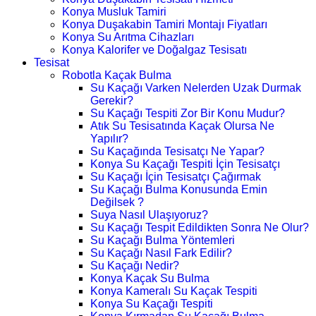
Konya Musluk Tamiri
Konya Duşakabin Tamiri Montajı Fiyatları
Konya Su Arıtma Cihazları
Konya Kalorifer ve Doğalgaz Tesisatı
Tesisat
Robotla Kaçak Bulma
Su Kaçağı Varken Nelerden Uzak Durmak
Gerekir?
Su Kaçağı Tespiti Zor Bir Konu Mudur?
Atık Su Tesisatında Kaçak Olursa Ne
Yapılır?
Su Kaçağında Tesisatçı Ne Yapar?
Konya Su Kaçağı Tespiti İçin Tesisatçı
Su Kaçağı İçin Tesisatçı Çağırmak
Su Kaçağı Bulma Konusunda Emin
Değilsek ?
Suya Nasıl Ulaşıyoruz?
Su Kaçağı Tespit Edildikten Sonra Ne Olur?
Su Kaçağı Bulma Yöntemleri
Su Kaçağı Nasıl Fark Edilir?
Su Kaçağı Nedir?
Konya Kaçak Su Bulma
Konya Kameralı Su Kaçak Tespiti
Konya Su Kaçağı Tespiti