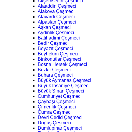
Akşemsettin Çeşmeci
Alaaddin Çeşmeci
Alakova Çeşmeci
Alavardı Çeşmeci
Alpaslan Çeşmeci
Aşkan Çeşmeci
Aydınlık Çeşmeci
Batıhadimi Çeşmeci
Bedir Çeşmeci
Beyazıt Çeşmeci
Beyhekim Çeşmeci
Binkonutlar Çeşmeci
Bosna Hersek Çeşmeci
Bozkır Çeşmeci
Buhara Çeşmeci
Büyük Aymanas Çeşmeci
Büyük İhsaniye Çeşmeci
Büyük Sinan Çeşmeci
Cumhuriyet Çeşmeci
Çaybaşı Çeşmeci
Çimenlik Çeşmeci
Çumra Çeşmeci
Devri Cedid Çeşmeci
Doğuş Çeşmeci
Dumlupınar Çeşmeci