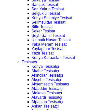
Sakarya Tesisat
Sancak Tesisat
Sarı Yakup Tesisat
Selçuklu Tesisat
Konya Selimiye Tesisat
Selimsultan Tesisat
Sille Tesisat
Şeker Tesisat
Şeyh Şamil Tesisat
Ulubatlı Hasan Tesisat
Yaka Meram Tesisat
Yaylapınar Tesisat
Yazır Tesisat
Konya Karaaslan Tesisat
Tesisatçı
Konya Tesisatçı
Akabe Tesisatçı
Akıncılar Tesisatçı
Akşehir Tesisatçı
Akşemsettin Tesisatçı
Alaaddin Tesisatçı
Alakova Tesisatçı
Alavardı Tesisatçı
Alpaslan Tesisatçı
Aşkan Tesisatçı