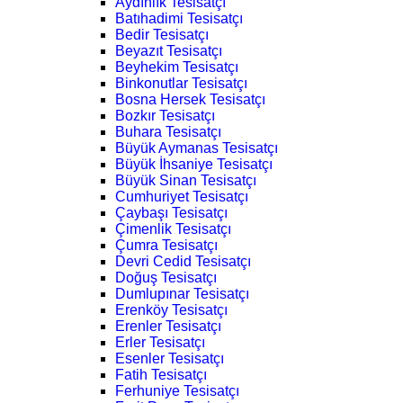
Aydınlık Tesisatçı
Batıhadimi Tesisatçı
Bedir Tesisatçı
Beyazıt Tesisatçı
Beyhekim Tesisatçı
Binkonutlar Tesisatçı
Bosna Hersek Tesisatçı
Bozkır Tesisatçı
Buhara Tesisatçı
Büyük Aymanas Tesisatçı
Büyük İhsaniye Tesisatçı
Büyük Sinan Tesisatçı
Cumhuriyet Tesisatçı
Çaybaşı Tesisatçı
Çimenlik Tesisatçı
Çumra Tesisatçı
Devri Cedid Tesisatçı
Doğuş Tesisatçı
Dumlupınar Tesisatçı
Erenköy Tesisatçı
Erenler Tesisatçı
Erler Tesisatçı
Esenler Tesisatçı
Fatih Tesisatçı
Ferhuniye Tesisatçı