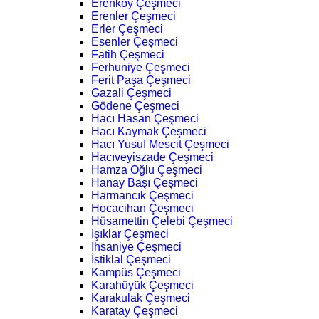
Erenköy Çeşmeci
Erenler Çeşmeci
Erler Çeşmeci
Esenler Çeşmeci
Fatih Çeşmeci
Ferhuniye Çeşmeci
Ferit Paşa Çeşmeci
Gazali Çeşmeci
Gödene Çeşmeci
Hacı Hasan Çeşmeci
Hacı Kaymak Çeşmeci
Hacı Yusuf Mescit Çeşmeci
Hacıveyiszade Çeşmeci
Hamza Oğlu Çeşmeci
Hanay Başı Çeşmeci
Harmancık Çeşmeci
Hocacihan Çeşmeci
Hüsamettin Çelebi Çeşmeci
Işıklar Çeşmeci
İhsaniye Çeşmeci
İstiklal Çeşmeci
Kampüs Çeşmeci
Karahüyük Çeşmeci
Karakulak Çeşmeci
Karatay Çeşmeci