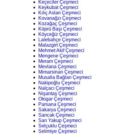
Keçeciler Çeşmeci
Keykubat Çeşmeci
Kılıç Aslan Çeşmeci
Kovanağzı Çeşmeci
Kozağaç Çeşmeci
Köprü Başı Çeşmeci
Köyceğiz Çeşmeci
Lalebahçe Çeşmeci
Malazgirt Çeşmeci
Mehmet Akif Çeşmeci
Mengene Çeşmeci
Meram Çeşmeci
Mevlana Çeşmeci
Mimarsinan Çeşmeci
Musalla Bağları Çeşmeci
Nakipoğlu Çeşmeci
Nalçacı Çeşmeci
Nişantaş Çeşmeci
Otogar Çeşmeci
Parsana Çeşmeci
Sakarya Çeşmeci
Sancak Çeşmeci
Sarı Yakup Çeşmeci
Selçuklu Çeşmeci
Selimiye Çeşmeci