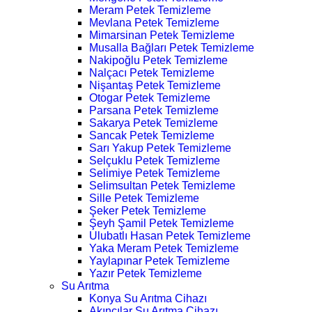
Meram Petek Temizleme
Mevlana Petek Temizleme
Mimarsinan Petek Temizleme
Musalla Bağları Petek Temizleme
Nakipoğlu Petek Temizleme
Nalçacı Petek Temizleme
Nişantaş Petek Temizleme
Otogar Petek Temizleme
Parsana Petek Temizleme
Sakarya Petek Temizleme
Sancak Petek Temizleme
Sarı Yakup Petek Temizleme
Selçuklu Petek Temizleme
Selimiye Petek Temizleme
Selimsultan Petek Temizleme
Sille Petek Temizleme
Şeker Petek Temizleme
Şeyh Şamil Petek Temizleme
Ulubatlı Hasan Petek Temizleme
Yaka Meram Petek Temizleme
Yaylapınar Petek Temizleme
Yazır Petek Temizleme
Su Arıtma
Konya Su Arıtma Cihazı
Akıncılar Su Arıtma Cihazı