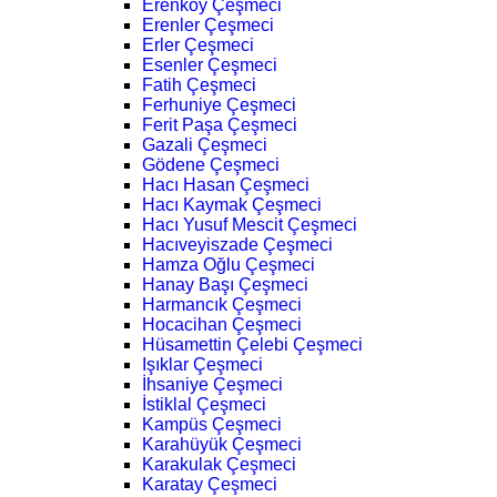
Erenköy Çeşmeci
Erenler Çeşmeci
Erler Çeşmeci
Esenler Çeşmeci
Fatih Çeşmeci
Ferhuniye Çeşmeci
Ferit Paşa Çeşmeci
Gazali Çeşmeci
Gödene Çeşmeci
Hacı Hasan Çeşmeci
Hacı Kaymak Çeşmeci
Hacı Yusuf Mescit Çeşmeci
Hacıveyiszade Çeşmeci
Hamza Oğlu Çeşmeci
Hanay Başı Çeşmeci
Harmancık Çeşmeci
Hocacihan Çeşmeci
Hüsamettin Çelebi Çeşmeci
Işıklar Çeşmeci
İhsaniye Çeşmeci
İstiklal Çeşmeci
Kampüs Çeşmeci
Karahüyük Çeşmeci
Karakulak Çeşmeci
Karatay Çeşmeci