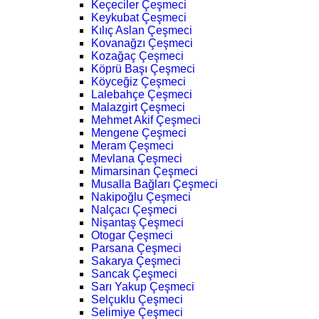
Keçeciler Çeşmeci
Keykubat Çeşmeci
Kılıç Aslan Çeşmeci
Kovanağzı Çeşmeci
Kozağaç Çeşmeci
Köprü Başı Çeşmeci
Köyceğiz Çeşmeci
Lalebahçe Çeşmeci
Malazgirt Çeşmeci
Mehmet Akif Çeşmeci
Mengene Çeşmeci
Meram Çeşmeci
Mevlana Çeşmeci
Mimarsinan Çeşmeci
Musalla Bağları Çeşmeci
Nakipoğlu Çeşmeci
Nalçacı Çeşmeci
Nişantaş Çeşmeci
Otogar Çeşmeci
Parsana Çeşmeci
Sakarya Çeşmeci
Sancak Çeşmeci
Sarı Yakup Çeşmeci
Selçuklu Çeşmeci
Selimiye Çeşmeci