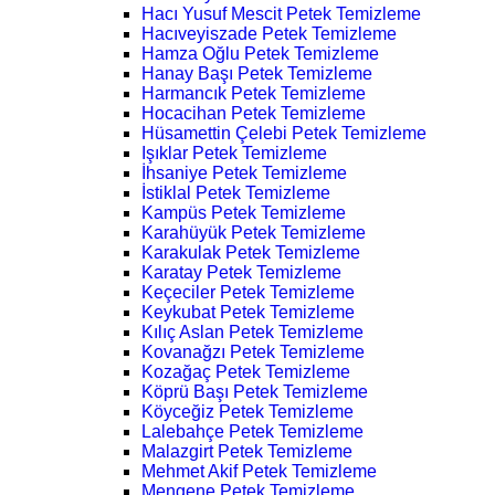
Hacı Yusuf Mescit Petek Temizleme
Hacıveyiszade Petek Temizleme
Hamza Oğlu Petek Temizleme
Hanay Başı Petek Temizleme
Harmancık Petek Temizleme
Hocacihan Petek Temizleme
Hüsamettin Çelebi Petek Temizleme
Işıklar Petek Temizleme
İhsaniye Petek Temizleme
İstiklal Petek Temizleme
Kampüs Petek Temizleme
Karahüyük Petek Temizleme
Karakulak Petek Temizleme
Karatay Petek Temizleme
Keçeciler Petek Temizleme
Keykubat Petek Temizleme
Kılıç Aslan Petek Temizleme
Kovanağzı Petek Temizleme
Kozağaç Petek Temizleme
Köprü Başı Petek Temizleme
Köyceğiz Petek Temizleme
Lalebahçe Petek Temizleme
Malazgirt Petek Temizleme
Mehmet Akif Petek Temizleme
Mengene Petek Temizleme