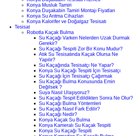
Konya Musluk Tamiri
Konya Duşakabin Tamiri Montajı Fiyatları
Konya Su Arıtma Cihazları
Konya Kalorifer ve Doğalgaz Tesisatı
Tesisat
Robotla Kaçak Bulma
Su Kaçağı Varken Nelerden Uzak Durmak
Gerekir?
Su Kaçağı Tespiti Zor Bir Konu Mudur?
Atık Su Tesisatında Kaçak Olursa Ne
Yapılır?
Su Kaçağında Tesisatçı Ne Yapar?
Konya Su Kaçağı Tespiti İçin Tesisatçı
Su Kaçağı İçin Tesisatçı Çağırmak
Su Kaçağı Bulma Konusunda Emin
Değilsek ?
Suya Nasıl Ulaşıyoruz?
Su Kaçağı Tespit Edildikten Sonra Ne Olur?
Su Kaçağı Bulma Yöntemleri
Su Kaçağı Nasıl Fark Edilir?
Su Kaçağı Nedir?
Konya Kaçak Su Bulma
Konya Kameralı Su Kaçak Tespiti
Konya Su Kaçağı Tespiti