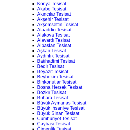
Konya Tesisat
Akabe Tesisat
Akıncılar Tesisat
Akşehir Tesisat
Akşemsettin Tesisat
Alaaddin Tesisat
Alakova Tesisat
Alavardı Tesisat
Alpaslan Tesisat
Aşkan Tesisat
Aydınlık Tesisat
Batıhadimi Tesisat
Bedir Tesisat
Beyazıt Tesisat
Beyhekim Tesisat
Binkonutlar Tesisat
Bosna Hersek Tesisat
Bozkır Tesisat
Buhara Tesisat
Büyük Aymanas Tesisat
Büyük İhsaniye Tesisat
Büyük Sinan Tesisat
Cumhuriyet Tesisat
Çaybaşı Tesisat
Çimenlik Tesisat