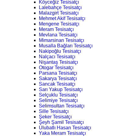
Köyceğiz Tesisatçı
Lalebahçe Tesisatçı
Malazgirt Tesisatçı
Mehmet Akif Tesisatçı
Mengene Tesisatçı
Meram Tesisatçı
Mevlana Tesisatçı
Mimarsinan Tesisatçı
Musalla Bağları Tesisatçı
Nakipoğlu Tesisatçı
Nalçacı Tesisatçı
Nişantaş Tesisatçı
Otogar Tesisatçı
Parsana Tesisatçı
Sakarya Tesisatçı
Sancak Tesisatçı
Sarı Yakup Tesisatçı
Selçuklu Tesisatçı
Selimiye Tesisatçı
Selimsultan Tesisatçı
Sille Tesisatçı
Şeker Tesisatçı
Şeyh Şamil Tesisatçı
Ulubatlı Hasan Tesisatçı
Yaka Meram Tesisatçı