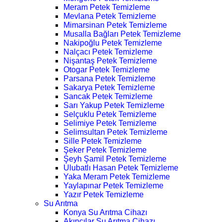
Meram Petek Temizleme
Mevlana Petek Temizleme
Mimarsinan Petek Temizleme
Musalla Bağları Petek Temizleme
Nakipoğlu Petek Temizleme
Nalçacı Petek Temizleme
Nişantaş Petek Temizleme
Otogar Petek Temizleme
Parsana Petek Temizleme
Sakarya Petek Temizleme
Sancak Petek Temizleme
Sarı Yakup Petek Temizleme
Selçuklu Petek Temizleme
Selimiye Petek Temizleme
Selimsultan Petek Temizleme
Sille Petek Temizleme
Şeker Petek Temizleme
Şeyh Şamil Petek Temizleme
Ulubatlı Hasan Petek Temizleme
Yaka Meram Petek Temizleme
Yaylapınar Petek Temizleme
Yazır Petek Temizleme
Su Arıtma
Konya Su Arıtma Cihazı
Akıncılar Su Arıtma Cihazı