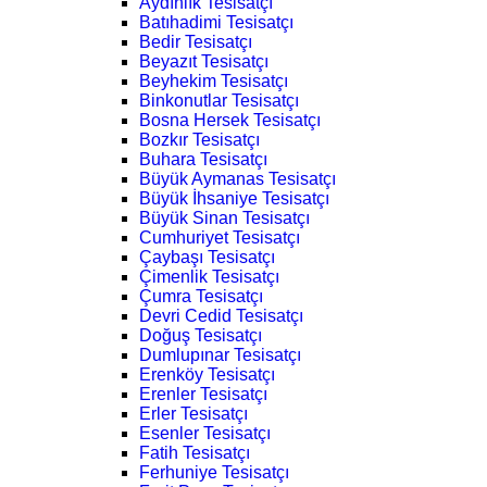
Aydınlık Tesisatçı
Batıhadimi Tesisatçı
Bedir Tesisatçı
Beyazıt Tesisatçı
Beyhekim Tesisatçı
Binkonutlar Tesisatçı
Bosna Hersek Tesisatçı
Bozkır Tesisatçı
Buhara Tesisatçı
Büyük Aymanas Tesisatçı
Büyük İhsaniye Tesisatçı
Büyük Sinan Tesisatçı
Cumhuriyet Tesisatçı
Çaybaşı Tesisatçı
Çimenlik Tesisatçı
Çumra Tesisatçı
Devri Cedid Tesisatçı
Doğuş Tesisatçı
Dumlupınar Tesisatçı
Erenköy Tesisatçı
Erenler Tesisatçı
Erler Tesisatçı
Esenler Tesisatçı
Fatih Tesisatçı
Ferhuniye Tesisatçı