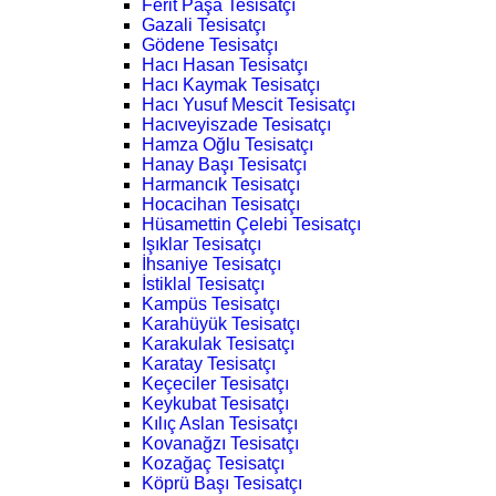
Ferit Paşa Tesisatçı
Gazali Tesisatçı
Gödene Tesisatçı
Hacı Hasan Tesisatçı
Hacı Kaymak Tesisatçı
Hacı Yusuf Mescit Tesisatçı
Hacıveyiszade Tesisatçı
Hamza Oğlu Tesisatçı
Hanay Başı Tesisatçı
Harmancık Tesisatçı
Hocacihan Tesisatçı
Hüsamettin Çelebi Tesisatçı
Işıklar Tesisatçı
İhsaniye Tesisatçı
İstiklal Tesisatçı
Kampüs Tesisatçı
Karahüyük Tesisatçı
Karakulak Tesisatçı
Karatay Tesisatçı
Keçeciler Tesisatçı
Keykubat Tesisatçı
Kılıç Aslan Tesisatçı
Kovanağzı Tesisatçı
Kozağaç Tesisatçı
Köprü Başı Tesisatçı