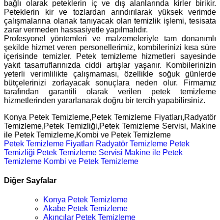
bağlı olarak peteklerin iç ve dış alanlarında kirler birikir.
Peteklerin kir ve tozlardan arındırılarak yüksek verimde
çalışmalarına olanak tanıyacak olan temizlik işlemi, tesisata
zarar vermeden hassasiyetle yapılmalıdır.
Profesyonel yöntemleri ve malzemeleriyle tam donanımlı
şekilde hizmet veren personellerimiz, kombilerinizi kısa süre
içerisinde temizler. Petek temizleme hizmetleri sayesinde
yakıt tasarruflarınızda ciddi artışlar yaşanır. Kombilerinizin
yeterli verimlilikte çalışmaması, özellikle soğuk günlerde
bütçelerinizi zorlayacak sonuçlara neden olur. Firmamız
tarafından garantili olarak verilen petek temizleme
hizmetlerinden yararlanarak doğru bir tercih yapabilirsiniz.
Konya Petek Temizleme,Petek Temizleme Fiyatları,Radyatör
Temizleme,Petek Temizliği,Petek Temizleme Servisi, Makine
ile Petek Temizleme,Kombi ve Petek Temizleme
Petek Temizleme Fiyatları
Radyatör Temizleme
Petek
Temizliği
Petek Temizleme Servisi
Makine ile Petek
Temizleme
Kombi ve Petek Temizleme
Diğer Sayfalar
Konya Petek Temizleme
Akabe Petek Temizleme
Akıncılar Petek Temizleme