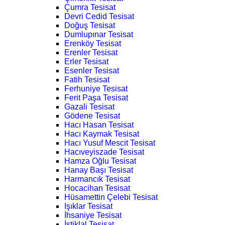
Çumra Tesisat
Devri Cedid Tesisat
Doğuş Tesisat
Dumlupınar Tesisat
Erenköy Tesisat
Erenler Tesisat
Erler Tesisat
Esenler Tesisat
Fatih Tesisat
Ferhuniye Tesisat
Ferit Paşa Tesisat
Gazali Tesisat
Gödene Tesisat
Hacı Hasan Tesisat
Hacı Kaymak Tesisat
Hacı Yusuf Mescit Tesisat
Hacıveyiszade Tesisat
Hamza Oğlu Tesisat
Hanay Başı Tesisat
Harmancık Tesisat
Hocacihan Tesisat
Hüsamettin Çelebi Tesisat
Işıklar Tesisat
İhsaniye Tesisat
İstiklal Tesisat