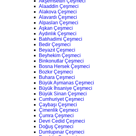
Akşemsettin Çeşmeci
Alaaddin Çeşmeci
Alakova Çeşmeci
Alavardı Çeşmeci
Alpaslan Çeşmeci
Aşkan Çeşmeci
Aydınlık Çeşmeci
Batıhadimi Çeşmeci
Bedir Çeşmeci
Beyazıt Çeşmeci
Beyhekim Çeşmeci
Binkonutlar Çeşmeci
Bosna Hersek Çeşmeci
Bozkır Çeşmeci
Buhara Çeşmeci
Büyük Aymanas Çeşmeci
Büyük İhsaniye Çeşmeci
Büyük Sinan Çeşmeci
Cumhuriyet Çeşmeci
Çaybaşı Çeşmeci
Çimenlik Çeşmeci
Çumra Çeşmeci
Devri Cedid Çeşmeci
Doğuş Çeşmeci
Dumlupınar Çeşmeci