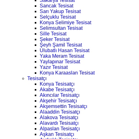
Sakarya Tesisat
Sancak Tesisat
Sarı Yakup Tesisat
Selçuklu Tesisat
Konya Selimiye Tesisat
Selimsultan Tesisat
Sille Tesisat
Şeker Tesisat
Şeyh Şamil Tesisat
Ulubatlı Hasan Tesisat
Yaka Meram Tesisat
Yaylapınar Tesisat
Yazır Tesisat
Konya Karaaslan Tesisat
Tesisatçı
Konya Tesisatçı
Akabe Tesisatçı
Akıncılar Tesisatçı
Akşehir Tesisatçı
Akşemsettin Tesisatçı
Alaaddin Tesisatçı
Alakova Tesisatçı
Alavardı Tesisatçı
Alpaslan Tesisatçı
Aşkan Tesisatçı