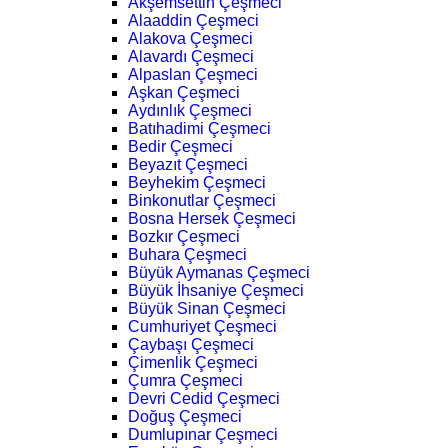
Akşemsettin Çeşmeci
Alaaddin Çeşmeci
Alakova Çeşmeci
Alavardı Çeşmeci
Alpaslan Çeşmeci
Aşkan Çeşmeci
Aydınlık Çeşmeci
Batıhadimi Çeşmeci
Bedir Çeşmeci
Beyazıt Çeşmeci
Beyhekim Çeşmeci
Binkonutlar Çeşmeci
Bosna Hersek Çeşmeci
Bozkır Çeşmeci
Buhara Çeşmeci
Büyük Aymanas Çeşmeci
Büyük İhsaniye Çeşmeci
Büyük Sinan Çeşmeci
Cumhuriyet Çeşmeci
Çaybaşı Çeşmeci
Çimenlik Çeşmeci
Çumra Çeşmeci
Devri Cedid Çeşmeci
Doğuş Çeşmeci
Dumlupınar Çeşmeci