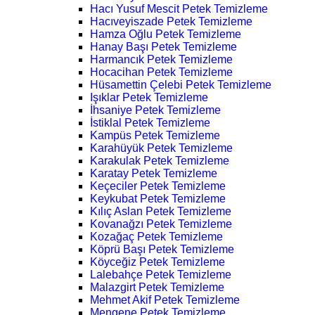
Hacı Yusuf Mescit Petek Temizleme
Hacıveyiszade Petek Temizleme
Hamza Oğlu Petek Temizleme
Hanay Başı Petek Temizleme
Harmancık Petek Temizleme
Hocacihan Petek Temizleme
Hüsamettin Çelebi Petek Temizleme
Işıklar Petek Temizleme
İhsaniye Petek Temizleme
İstiklal Petek Temizleme
Kampüs Petek Temizleme
Karahüyük Petek Temizleme
Karakulak Petek Temizleme
Karatay Petek Temizleme
Keçeciler Petek Temizleme
Keykubat Petek Temizleme
Kılıç Aslan Petek Temizleme
Kovanağzı Petek Temizleme
Kozağaç Petek Temizleme
Köprü Başı Petek Temizleme
Köyceğiz Petek Temizleme
Lalebahçe Petek Temizleme
Malazgirt Petek Temizleme
Mehmet Akif Petek Temizleme
Mengene Petek Temizleme