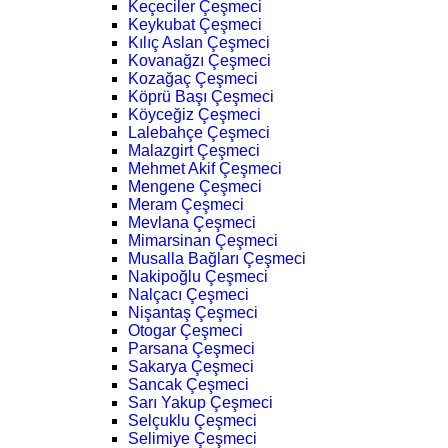
Keçeciler Çeşmeci
Keykubat Çeşmeci
Kılıç Aslan Çeşmeci
Kovanağzı Çeşmeci
Kozağaç Çeşmeci
Köprü Başı Çeşmeci
Köyceğiz Çeşmeci
Lalebahçe Çeşmeci
Malazgirt Çeşmeci
Mehmet Akif Çeşmeci
Mengene Çeşmeci
Meram Çeşmeci
Mevlana Çeşmeci
Mimarsinan Çeşmeci
Musalla Bağları Çeşmeci
Nakipoğlu Çeşmeci
Nalçacı Çeşmeci
Nişantaş Çeşmeci
Otogar Çeşmeci
Parsana Çeşmeci
Sakarya Çeşmeci
Sancak Çeşmeci
Sarı Yakup Çeşmeci
Selçuklu Çeşmeci
Selimiye Çeşmeci