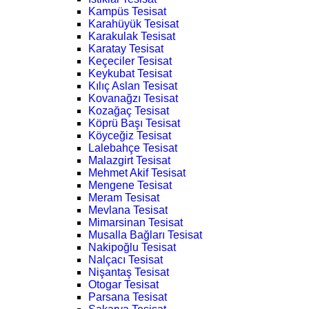
Kampüs Tesisat
Karahüyük Tesisat
Karakulak Tesisat
Karatay Tesisat
Keçeciler Tesisat
Keykubat Tesisat
Kılıç Aslan Tesisat
Kovanağzı Tesisat
Kozağaç Tesisat
Köprü Başı Tesisat
Köyceğiz Tesisat
Lalebahçe Tesisat
Malazgirt Tesisat
Mehmet Akif Tesisat
Mengene Tesisat
Meram Tesisat
Mevlana Tesisat
Mimarsinan Tesisat
Musalla Bağları Tesisat
Nakipoğlu Tesisat
Nalçacı Tesisat
Nişantaş Tesisat
Otogar Tesisat
Parsana Tesisat