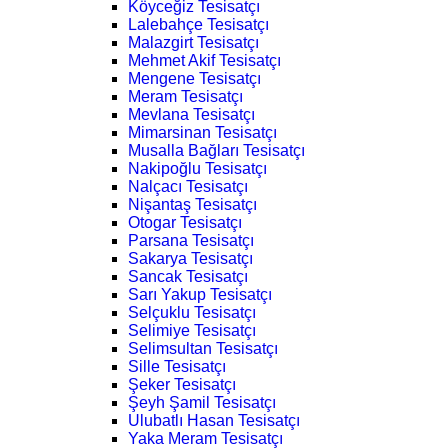
Köyceğiz Tesisatçı
Lalebahçe Tesisatçı
Malazgirt Tesisatçı
Mehmet Akif Tesisatçı
Mengene Tesisatçı
Meram Tesisatçı
Mevlana Tesisatçı
Mimarsinan Tesisatçı
Musalla Bağları Tesisatçı
Nakipoğlu Tesisatçı
Nalçacı Tesisatçı
Nişantaş Tesisatçı
Otogar Tesisatçı
Parsana Tesisatçı
Sakarya Tesisatçı
Sancak Tesisatçı
Sarı Yakup Tesisatçı
Selçuklu Tesisatçı
Selimiye Tesisatçı
Selimsultan Tesisatçı
Sille Tesisatçı
Şeker Tesisatçı
Şeyh Şamil Tesisatçı
Ulubatlı Hasan Tesisatçı
Yaka Meram Tesisatçı