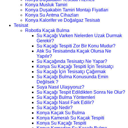
Konya Musluk Tamiri
Konya Duşakabin Tamiri Montajı Fiyatları
Konya Su Arıtma Cihazları
Konya Kalorifer ve Doğalgaz Tesisatı
Tesisat
Robotla Kaçak Bulma
Su Kaçağı Varken Nelerden Uzak Durmak
Gerekir?
Su Kaçağı Tespiti Zor Bir Konu Mudur?
Atık Su Tesisatında Kaçak Olursa Ne
Yapılır?
Su Kaçağında Tesisatçı Ne Yapar?
Konya Su Kaçağı Tespiti İçin Tesisatçı
Su Kaçağı İçin Tesisatçı Çağırmak
Su Kaçağı Bulma Konusunda Emin
Değilsek ?
Suya Nasıl Ulaşıyoruz?
Su Kaçağı Tespit Edildikten Sonra Ne Olur?
Su Kaçağı Bulma Yöntemleri
Su Kaçağı Nasıl Fark Edilir?
Su Kaçağı Nedir?
Konya Kaçak Su Bulma
Konya Kameralı Su Kaçak Tespiti
Konya Su Kaçağı Tespiti