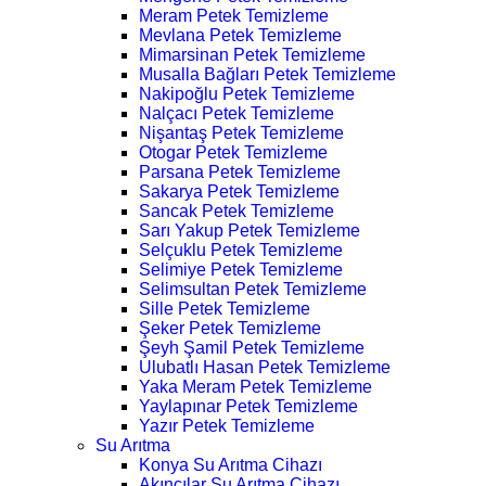
Meram Petek Temizleme
Mevlana Petek Temizleme
Mimarsinan Petek Temizleme
Musalla Bağları Petek Temizleme
Nakipoğlu Petek Temizleme
Nalçacı Petek Temizleme
Nişantaş Petek Temizleme
Otogar Petek Temizleme
Parsana Petek Temizleme
Sakarya Petek Temizleme
Sancak Petek Temizleme
Sarı Yakup Petek Temizleme
Selçuklu Petek Temizleme
Selimiye Petek Temizleme
Selimsultan Petek Temizleme
Sille Petek Temizleme
Şeker Petek Temizleme
Şeyh Şamil Petek Temizleme
Ulubatlı Hasan Petek Temizleme
Yaka Meram Petek Temizleme
Yaylapınar Petek Temizleme
Yazır Petek Temizleme
Su Arıtma
Konya Su Arıtma Cihazı
Akıncılar Su Arıtma Cihazı