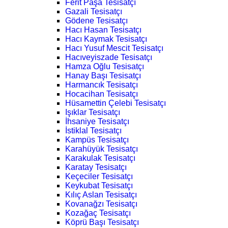
Ferit Paşa Tesisatçı
Gazali Tesisatçı
Gödene Tesisatçı
Hacı Hasan Tesisatçı
Hacı Kaymak Tesisatçı
Hacı Yusuf Mescit Tesisatçı
Hacıveyiszade Tesisatçı
Hamza Oğlu Tesisatçı
Hanay Başı Tesisatçı
Harmancık Tesisatçı
Hocacihan Tesisatçı
Hüsamettin Çelebi Tesisatçı
Işıklar Tesisatçı
İhsaniye Tesisatçı
İstiklal Tesisatçı
Kampüs Tesisatçı
Karahüyük Tesisatçı
Karakulak Tesisatçı
Karatay Tesisatçı
Keçeciler Tesisatçı
Keykubat Tesisatçı
Kılıç Aslan Tesisatçı
Kovanağzı Tesisatçı
Kozağaç Tesisatçı
Köprü Başı Tesisatçı