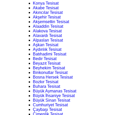
Konya Tesisat
Akabe Tesisat
Akıncılar Tesisat
Akşehir Tesisat
Akşemsettin Tesisat
Alaaddin Tesisat
Alakova Tesisat
Alavardı Tesisat
Alpaslan Tesisat
Aşkan Tesisat
Aydınlık Tesisat
Batıhadimi Tesisat
Bedir Tesisat
Beyazıt Tesisat
Beyhekim Tesisat
Binkonutlar Tesisat
Bosna Hersek Tesisat
Bozkır Tesisat
Buhara Tesisat
Büyük Aymanas Tesisat
Büyük İhsaniye Tesisat
Büyük Sinan Tesisat
Cumhuriyet Tesisat
Çaybaşı Tesisat
Çimenlik Tesisat