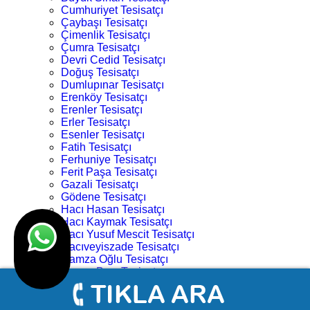
Cumhuriyet Tesisatçı
Çaybaşı Tesisatçı
Çimenlik Tesisatçı
Çumra Tesisatçı
Devri Cedid Tesisatçı
Doğuş Tesisatçı
Dumlupınar Tesisatçı
Erenköy Tesisatçı
Erenler Tesisatçı
Erler Tesisatçı
Esenler Tesisatçı
Fatih Tesisatçı
Ferhuniye Tesisatçı
Ferit Paşa Tesisatçı
Gazali Tesisatçı
Gödene Tesisatçı
Hacı Hasan Tesisatçı
Hacı Kaymak Tesisatçı
Hacı Yusuf Mescit Tesisatçı
Hacıveyiszade Tesisatçı
Hamza Oğlu Tesisatçı
Hanay Başı Tesisatçı
Harmancık Tesisatçı
Hocacihan Tesisatçı
Hüsamettin Çelebi Tesisatçı