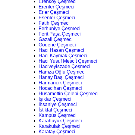
Erenköy Çeşmeci
Erenler Çeşmeci
Erler Çeşmeci
Esenler Çeşmeci
Fatih Çeşmeci
Ferhuniye Çeşmeci
Ferit Paşa Çeşmeci
Gazali Çeşmeci
Gödene Çeşmeci
Hacı Hasan Çeşmeci
Hacı Kaymak Çeşmeci
Hacı Yusuf Mescit Çeşmeci
Hacıveyiszade Çeşmeci
Hamza Oğlu Çeşmeci
Hanay Başı Çeşmeci
Harmancık Çeşmeci
Hocacihan Çeşmeci
Hüsamettin Çelebi Çeşmeci
Işıklar Çeşmeci
İhsaniye Çeşmeci
İstiklal Çeşmeci
Kampüs Çeşmeci
Karahüyük Çeşmeci
Karakulak Çeşmeci
Karatay Çeşmeci