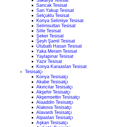
Sakarya Tesisat
Sancak Tesisat
Sarı Yakup Tesisat
Selçuklu Tesisat
Konya Selimiye Tesisat
Selimsultan Tesisat
Sille Tesisat
Şeker Tesisat
Şeyh Şamil Tesisat
Ulubatlı Hasan Tesisat
Yaka Meram Tesisat
Yaylapınar Tesisat
Yazır Tesisat
Konya Karaaslan Tesisat
Tesisatçı
Konya Tesisatçı
Akabe Tesisatçı
Akıncılar Tesisatçı
Akşehir Tesisatçı
Akşemsettin Tesisatçı
Alaaddin Tesisatçı
Alakova Tesisatçı
Alavardı Tesisatçı
Alpaslan Tesisatçı
Aşkan Tesisatçı