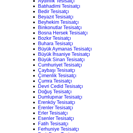
Aydınlık Tesisatçı
Batıhadimi Tesisatçı
Bedir Tesisatçı
Beyazıt Tesisatçı
Beyhekim Tesisatçı
Binkonutlar Tesisatçı
Bosna Hersek Tesisatçı
Bozkır Tesisatçı
Buhara Tesisatçı
Büyük Aymanas Tesisatçı
Büyük İhsaniye Tesisatçı
Büyük Sinan Tesisatçı
Cumhuriyet Tesisatçı
Çaybaşı Tesisatçı
Çimenlik Tesisatçı
Çumra Tesisatçı
Devri Cedid Tesisatçı
Doğuş Tesisatçı
Dumlupınar Tesisatçı
Erenköy Tesisatçı
Erenler Tesisatçı
Erler Tesisatçı
Esenler Tesisatçı
Fatih Tesisatçı
Ferhuniye Tesisatçı