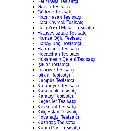
Ferit Paşa Tesisatçı
Gazali Tesisatçı
Gödene Tesisatçı
Hacı Hasan Tesisatçı
Hacı Kaymak Tesisatçı
Hacı Yusuf Mescit Tesisatçı
Hacıveyiszade Tesisatçı
Hamza Oğlu Tesisatçı
Hanay Başı Tesisatçı
Harmancık Tesisatçı
Hocacihan Tesisatçı
Hüsamettin Çelebi Tesisatçı
Işıklar Tesisatçı
İhsaniye Tesisatçı
İstiklal Tesisatçı
Kampüs Tesisatçı
Karahüyük Tesisatçı
Karakulak Tesisatçı
Karatay Tesisatçı
Keçeciler Tesisatçı
Keykubat Tesisatçı
Kılıç Aslan Tesisatçı
Kovanağzı Tesisatçı
Kozağaç Tesisatçı
Köprü Başı Tesisatçı