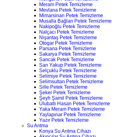
Meram Petek Temizleme
Mevlana Petek Temizleme
Mimarsinan Petek Temizleme
Musalla Bağları Petek Temizleme
Nakipoğlu Petek Temizleme
Nalçacı Petek Temizleme
Nişantaş Petek Temizleme
Otogar Petek Temizleme
Parsana Petek Temizleme
Sakarya Petek Temizleme
Sancak Petek Temizleme
Sarı Yakup Petek Temizleme
Selçuklu Petek Temizleme
Selimiye Petek Temizleme
Selimsultan Petek Temizleme
Sille Petek Temizleme
Şeker Petek Temizleme
Şeyh Şamil Petek Temizleme
Ulubatlı Hasan Petek Temizleme
Yaka Meram Petek Temizleme
Yaylapınar Petek Temizleme
Yazır Petek Temizleme
Su Arıtma
Konya Su Arıtma Cihazı
Akıncılar Su Arıtma Cihazı