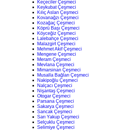
Keçeciler Çeşmeci
Keykubat Çeşmeci
Kılıç Aslan Çeşmeci
Kovanağzı Çeşmeci
Kozağaç Çeşmeci
Köprü Başı Çeşmeci
Köyceğiz Çeşmeci
Lalebahçe Çeşmeci
Malazgirt Çeşmeci
Mehmet Akif Çeşmeci
Mengene Çeşmeci
Meram Çeşmeci
Mevlana Çeşmeci
Mimarsinan Çeşmeci
Musalla Bağları Çeşmeci
Nakipoğlu Çeşmeci
Nalçacı Çeşmeci
Nişantaş Çeşmeci
Otogar Çeşmeci
Parsana Çeşmeci
Sakarya Çeşmeci
Sancak Çeşmeci
Sarı Yakup Çeşmeci
Selçuklu Çeşmeci
Selimiye Çeşmeci