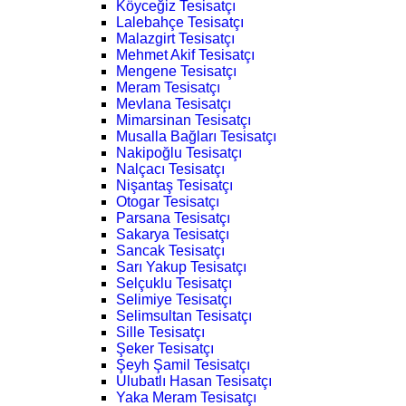
Köyceğiz Tesisatçı
Lalebahçe Tesisatçı
Malazgirt Tesisatçı
Mehmet Akif Tesisatçı
Mengene Tesisatçı
Meram Tesisatçı
Mevlana Tesisatçı
Mimarsinan Tesisatçı
Musalla Bağları Tesisatçı
Nakipoğlu Tesisatçı
Nalçacı Tesisatçı
Nişantaş Tesisatçı
Otogar Tesisatçı
Parsana Tesisatçı
Sakarya Tesisatçı
Sancak Tesisatçı
Sarı Yakup Tesisatçı
Selçuklu Tesisatçı
Selimiye Tesisatçı
Selimsultan Tesisatçı
Sille Tesisatçı
Şeker Tesisatçı
Şeyh Şamil Tesisatçı
Ulubatlı Hasan Tesisatçı
Yaka Meram Tesisatçı