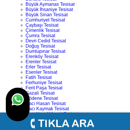
Büyük Aymanas Tesisat
Büyük İhsaniye Tesisat
Büyük Sinan Tesisat
Cumhuriyet Tesisat
Çaybaşı Tesisat
Çimenlik Tesisat
Çumra Tesisat
Devri Cedid Tesisat
Doğuş Tesisat
Dumlupınar Tesisat
Erenköy Tesisat
Erenler Tesisat
Erler Tesisat
Esenler Tesisat
Fatih Tesisat
Ferhuniye Tesisat
Ferit Paşa Tesisat
Gazali Tesisat
Gödene Tesisat
Hacı Hasan Tesisat
Hacı Kaymak Tesisat
Hacı Yusuf Mescit Tesisat
Hacıveyiszade Tesisat
Hamza Oğlu Tesisat
Hanay Başı Tesisat