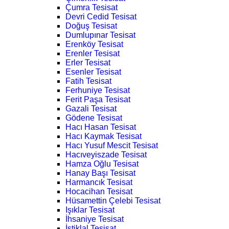
Çumra Tesisat
Devri Cedid Tesisat
Doğuş Tesisat
Dumlupınar Tesisat
Erenköy Tesisat
Erenler Tesisat
Erler Tesisat
Esenler Tesisat
Fatih Tesisat
Ferhuniye Tesisat
Ferit Paşa Tesisat
Gazali Tesisat
Gödene Tesisat
Hacı Hasan Tesisat
Hacı Kaymak Tesisat
Hacı Yusuf Mescit Tesisat
Hacıveyiszade Tesisat
Hamza Oğlu Tesisat
Hanay Başı Tesisat
Harmancık Tesisat
Hocacihan Tesisat
Hüsamettin Çelebi Tesisat
Işıklar Tesisat
İhsaniye Tesisat
İstiklal Tesisat