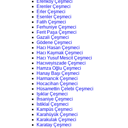
Erenköy Çeşmeci
Erenler Çeşmeci
Erler Çeşmeci
Esenler Çeşmeci
Fatih Çeşmeci
Ferhuniye Çeşmeci
Ferit Paşa Çeşmeci
Gazali Çeşmeci
Gödene Çeşmeci
Hacı Hasan Çeşmeci
Hacı Kaymak Çeşmeci
Hacı Yusuf Mescit Çeşmeci
Hacıveyiszade Çeşmeci
Hamza Oğlu Çeşmeci
Hanay Başı Çeşmeci
Harmancık Çeşmeci
Hocacihan Çeşmeci
Hüsamettin Çelebi Çeşmeci
Işıklar Çeşmeci
İhsaniye Çeşmeci
İstiklal Çeşmeci
Kampüs Çeşmeci
Karahüyük Çeşmeci
Karakulak Çeşmeci
Karatay Çeşmeci