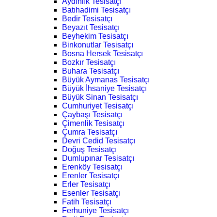
Aydınlık Tesisatçı
Batıhadimi Tesisatçı
Bedir Tesisatçı
Beyazıt Tesisatçı
Beyhekim Tesisatçı
Binkonutlar Tesisatçı
Bosna Hersek Tesisatçı
Bozkır Tesisatçı
Buhara Tesisatçı
Büyük Aymanas Tesisatçı
Büyük İhsaniye Tesisatçı
Büyük Sinan Tesisatçı
Cumhuriyet Tesisatçı
Çaybaşı Tesisatçı
Çimenlik Tesisatçı
Çumra Tesisatçı
Devri Cedid Tesisatçı
Doğuş Tesisatçı
Dumlupınar Tesisatçı
Erenköy Tesisatçı
Erenler Tesisatçı
Erler Tesisatçı
Esenler Tesisatçı
Fatih Tesisatçı
Ferhuniye Tesisatçı