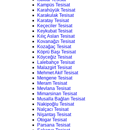
Kampüs Tesisat
Karahüyük Tesisat
Karakulak Tesisat
Karatay Tesisat
Keçeciler Tesisat
Keykubat Tesisat
Kılıç Aslan Tesisat
Kovanağzı Tesisat
Kozağaç Tesisat
Köprü Başı Tesisat
Köyceğiz Tesisat
Lalebahçe Tesisat
Malazgirt Tesisat
Mehmet Akif Tesisat
Mengene Tesisat
Meram Tesisat
Mevlana Tesisat
Mimarsinan Tesisat
Musalla Bağları Tesisat
Nakipoğlu Tesisat
Nalçacı Tesisat
Nişantaş Tesisat
Otogar Tesisat
Parsana Tesisat