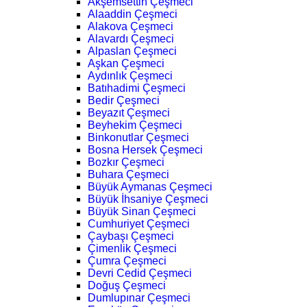
Akşemsettin Çeşmeci
Alaaddin Çeşmeci
Alakova Çeşmeci
Alavardı Çeşmeci
Alpaslan Çeşmeci
Aşkan Çeşmeci
Aydınlık Çeşmeci
Batıhadimi Çeşmeci
Bedir Çeşmeci
Beyazıt Çeşmeci
Beyhekim Çeşmeci
Binkonutlar Çeşmeci
Bosna Hersek Çeşmeci
Bozkır Çeşmeci
Buhara Çeşmeci
Büyük Aymanas Çeşmeci
Büyük İhsaniye Çeşmeci
Büyük Sinan Çeşmeci
Cumhuriyet Çeşmeci
Çaybaşı Çeşmeci
Çimenlik Çeşmeci
Çumra Çeşmeci
Devri Cedid Çeşmeci
Doğuş Çeşmeci
Dumlupınar Çeşmeci