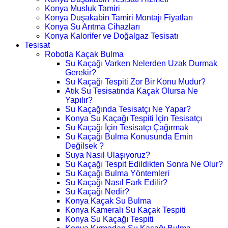
Konya Musluk Tamiri
Konya Duşakabin Tamiri Montajı Fiyatları
Konya Su Arıtma Cihazları
Konya Kalorifer ve Doğalgaz Tesisatı
Tesisat
Robotla Kaçak Bulma
Su Kaçağı Varken Nelerden Uzak Durmak
Gerekir?
Su Kaçağı Tespiti Zor Bir Konu Mudur?
Atık Su Tesisatında Kaçak Olursa Ne
Yapılır?
Su Kaçağında Tesisatçı Ne Yapar?
Konya Su Kaçağı Tespiti İçin Tesisatçı
Su Kaçağı İçin Tesisatçı Çağırmak
Su Kaçağı Bulma Konusunda Emin
Değilsek ?
Suya Nasıl Ulaşıyoruz?
Su Kaçağı Tespit Edildikten Sonra Ne Olur?
Su Kaçağı Bulma Yöntemleri
Su Kaçağı Nasıl Fark Edilir?
Su Kaçağı Nedir?
Konya Kaçak Su Bulma
Konya Kameralı Su Kaçak Tespiti
Konya Su Kaçağı Tespiti