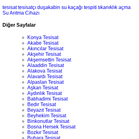
tesisat
tesisatçı
duşakabin
su kaçağı tespiti
tıkanıklık açma
Su Arıtma Cihazı
Diğer Sayfalar
Konya Tesisat
Akabe Tesisat
Akıncılar Tesisat
Akşehir Tesisat
Akşemsettin Tesisat
Alaaddin Tesisat
Alakova Tesisat
Alavardı Tesisat
Alpaslan Tesisat
Aşkan Tesisat
Aydınlık Tesisat
Batıhadimi Tesisat
Bedir Tesisat
Beyazıt Tesisat
Beyhekim Tesisat
Binkonutlar Tesisat
Bosna Hersek Tesisat
Bozkır Tesisat
Buhara Tesisat