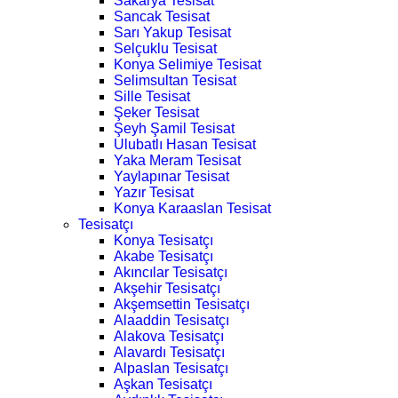
Sakarya Tesisat
Sancak Tesisat
Sarı Yakup Tesisat
Selçuklu Tesisat
Konya Selimiye Tesisat
Selimsultan Tesisat
Sille Tesisat
Şeker Tesisat
Şeyh Şamil Tesisat
Ulubatlı Hasan Tesisat
Yaka Meram Tesisat
Yaylapınar Tesisat
Yazır Tesisat
Konya Karaaslan Tesisat
Tesisatçı
Konya Tesisatçı
Akabe Tesisatçı
Akıncılar Tesisatçı
Akşehir Tesisatçı
Akşemsettin Tesisatçı
Alaaddin Tesisatçı
Alakova Tesisatçı
Alavardı Tesisatçı
Alpaslan Tesisatçı
Aşkan Tesisatçı