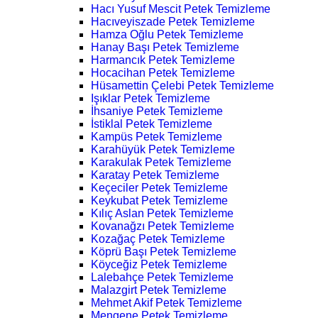
Hacı Yusuf Mescit Petek Temizleme
Hacıveyiszade Petek Temizleme
Hamza Oğlu Petek Temizleme
Hanay Başı Petek Temizleme
Harmancık Petek Temizleme
Hocacihan Petek Temizleme
Hüsamettin Çelebi Petek Temizleme
Işıklar Petek Temizleme
İhsaniye Petek Temizleme
İstiklal Petek Temizleme
Kampüs Petek Temizleme
Karahüyük Petek Temizleme
Karakulak Petek Temizleme
Karatay Petek Temizleme
Keçeciler Petek Temizleme
Keykubat Petek Temizleme
Kılıç Aslan Petek Temizleme
Kovanağzı Petek Temizleme
Kozağaç Petek Temizleme
Köprü Başı Petek Temizleme
Köyceğiz Petek Temizleme
Lalebahçe Petek Temizleme
Malazgirt Petek Temizleme
Mehmet Akif Petek Temizleme
Mengene Petek Temizleme