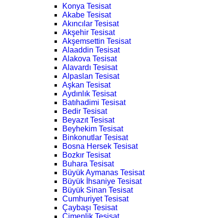
Konya Tesisat
Akabe Tesisat
Akıncılar Tesisat
Akşehir Tesisat
Akşemsettin Tesisat
Alaaddin Tesisat
Alakova Tesisat
Alavardı Tesisat
Alpaslan Tesisat
Aşkan Tesisat
Aydınlık Tesisat
Batıhadimi Tesisat
Bedir Tesisat
Beyazıt Tesisat
Beyhekim Tesisat
Binkonutlar Tesisat
Bosna Hersek Tesisat
Bozkır Tesisat
Buhara Tesisat
Büyük Aymanas Tesisat
Büyük İhsaniye Tesisat
Büyük Sinan Tesisat
Cumhuriyet Tesisat
Çaybaşı Tesisat
Çimenlik Tesisat