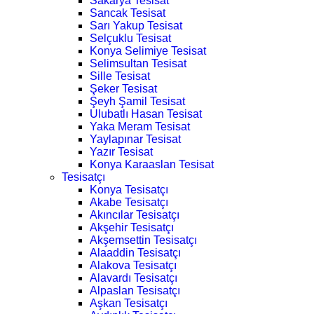
Sakarya Tesisat
Sancak Tesisat
Sarı Yakup Tesisat
Selçuklu Tesisat
Konya Selimiye Tesisat
Selimsultan Tesisat
Sille Tesisat
Şeker Tesisat
Şeyh Şamil Tesisat
Ulubatlı Hasan Tesisat
Yaka Meram Tesisat
Yaylapınar Tesisat
Yazır Tesisat
Konya Karaaslan Tesisat
Tesisatçı
Konya Tesisatçı
Akabe Tesisatçı
Akıncılar Tesisatçı
Akşehir Tesisatçı
Akşemsettin Tesisatçı
Alaaddin Tesisatçı
Alakova Tesisatçı
Alavardı Tesisatçı
Alpaslan Tesisatçı
Aşkan Tesisatçı