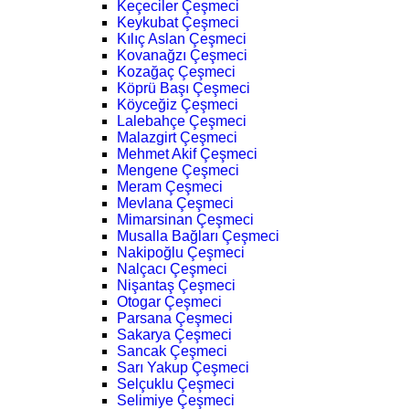
Keçeciler Çeşmeci
Keykubat Çeşmeci
Kılıç Aslan Çeşmeci
Kovanağzı Çeşmeci
Kozağaç Çeşmeci
Köprü Başı Çeşmeci
Köyceğiz Çeşmeci
Lalebahçe Çeşmeci
Malazgirt Çeşmeci
Mehmet Akif Çeşmeci
Mengene Çeşmeci
Meram Çeşmeci
Mevlana Çeşmeci
Mimarsinan Çeşmeci
Musalla Bağları Çeşmeci
Nakipoğlu Çeşmeci
Nalçacı Çeşmeci
Nişantaş Çeşmeci
Otogar Çeşmeci
Parsana Çeşmeci
Sakarya Çeşmeci
Sancak Çeşmeci
Sarı Yakup Çeşmeci
Selçuklu Çeşmeci
Selimiye Çeşmeci