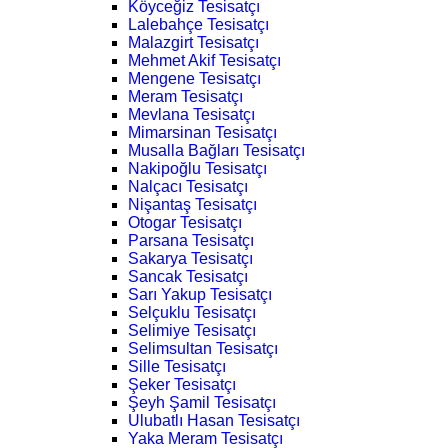
Köyceğiz Tesisatçı
Lalebahçe Tesisatçı
Malazgirt Tesisatçı
Mehmet Akif Tesisatçı
Mengene Tesisatçı
Meram Tesisatçı
Mevlana Tesisatçı
Mimarsinan Tesisatçı
Musalla Bağları Tesisatçı
Nakipoğlu Tesisatçı
Nalçacı Tesisatçı
Nişantaş Tesisatçı
Otogar Tesisatçı
Parsana Tesisatçı
Sakarya Tesisatçı
Sancak Tesisatçı
Sarı Yakup Tesisatçı
Selçuklu Tesisatçı
Selimiye Tesisatçı
Selimsultan Tesisatçı
Sille Tesisatçı
Şeker Tesisatçı
Şeyh Şamil Tesisatçı
Ulubatlı Hasan Tesisatçı
Yaka Meram Tesisatçı