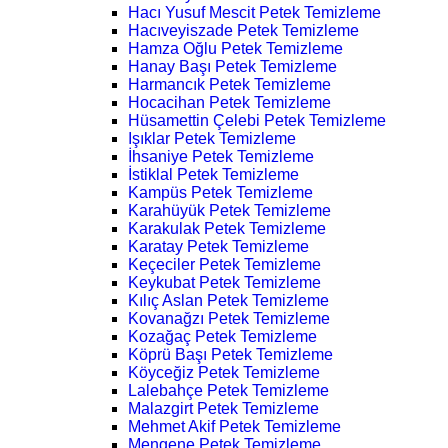
Hacı Yusuf Mescit Petek Temizleme
Hacıveyiszade Petek Temizleme
Hamza Oğlu Petek Temizleme
Hanay Başı Petek Temizleme
Harmancık Petek Temizleme
Hocacihan Petek Temizleme
Hüsamettin Çelebi Petek Temizleme
Işıklar Petek Temizleme
İhsaniye Petek Temizleme
İstiklal Petek Temizleme
Kampüs Petek Temizleme
Karahüyük Petek Temizleme
Karakulak Petek Temizleme
Karatay Petek Temizleme
Keçeciler Petek Temizleme
Keykubat Petek Temizleme
Kılıç Aslan Petek Temizleme
Kovanağzı Petek Temizleme
Kozağaç Petek Temizleme
Köprü Başı Petek Temizleme
Köyceğiz Petek Temizleme
Lalebahçe Petek Temizleme
Malazgirt Petek Temizleme
Mehmet Akif Petek Temizleme
Mengene Petek Temizleme