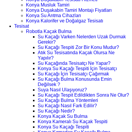
Konya Musluk Tamiri
Konya Duşakabin Tamiri Montajı Fiyatları
Konya Su Arıtma Cihazları
Konya Kalorifer ve Doğalgaz Tesisatı
Tesisat
Robotla Kaçak Bulma
Su Kaçağı Varken Nelerden Uzak Durmak
Gerekir?
Su Kaçağı Tespiti Zor Bir Konu Mudur?
Atık Su Tesisatında Kaçak Olursa Ne
Yapılır?
Su Kaçağında Tesisatçı Ne Yapar?
Konya Su Kaçağı Tespiti İçin Tesisatçı
Su Kaçağı İçin Tesisatçı Çağırmak
Su Kaçağı Bulma Konusunda Emin
Değilsek ?
Suya Nasıl Ulaşıyoruz?
Su Kaçağı Tespit Edildikten Sonra Ne Olur?
Su Kaçağı Bulma Yöntemleri
Su Kaçağı Nasıl Fark Edilir?
Su Kaçağı Nedir?
Konya Kaçak Su Bulma
Konya Kameralı Su Kaçak Tespiti
Konya Su Kaçağı Tespiti