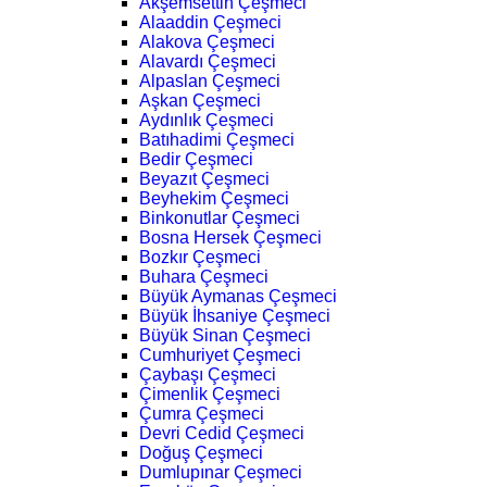
Akşemsettin Çeşmeci
Alaaddin Çeşmeci
Alakova Çeşmeci
Alavardı Çeşmeci
Alpaslan Çeşmeci
Aşkan Çeşmeci
Aydınlık Çeşmeci
Batıhadimi Çeşmeci
Bedir Çeşmeci
Beyazıt Çeşmeci
Beyhekim Çeşmeci
Binkonutlar Çeşmeci
Bosna Hersek Çeşmeci
Bozkır Çeşmeci
Buhara Çeşmeci
Büyük Aymanas Çeşmeci
Büyük İhsaniye Çeşmeci
Büyük Sinan Çeşmeci
Cumhuriyet Çeşmeci
Çaybaşı Çeşmeci
Çimenlik Çeşmeci
Çumra Çeşmeci
Devri Cedid Çeşmeci
Doğuş Çeşmeci
Dumlupınar Çeşmeci