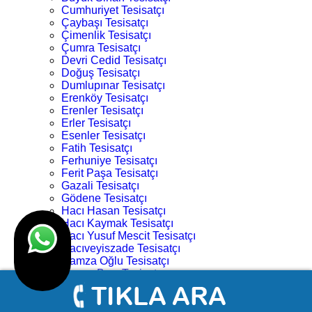
Cumhuriyet Tesisatçı
Çaybaşı Tesisatçı
Çimenlik Tesisatçı
Çumra Tesisatçı
Devri Cedid Tesisatçı
Doğuş Tesisatçı
Dumlupınar Tesisatçı
Erenköy Tesisatçı
Erenler Tesisatçı
Erler Tesisatçı
Esenler Tesisatçı
Fatih Tesisatçı
Ferhuniye Tesisatçı
Ferit Paşa Tesisatçı
Gazali Tesisatçı
Gödene Tesisatçı
Hacı Hasan Tesisatçı
Hacı Kaymak Tesisatçı
Hacı Yusuf Mescit Tesisatçı
Hacıveyiszade Tesisatçı
Hamza Oğlu Tesisatçı
Hanay Başı Tesisatçı
Harmancık Tesisatçı
Hocacihan Tesisatçı
Hüsamettin Çelebi Tesisatçı