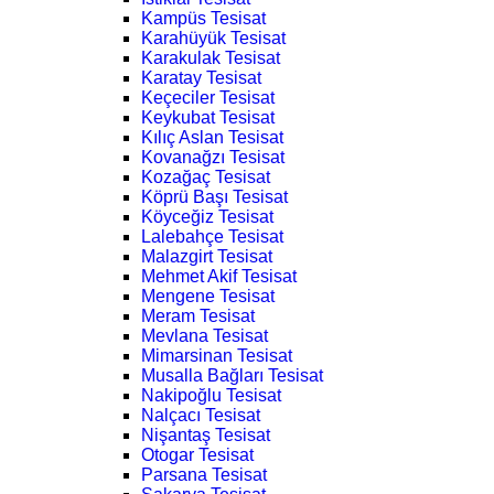
Kampüs Tesisat
Karahüyük Tesisat
Karakulak Tesisat
Karatay Tesisat
Keçeciler Tesisat
Keykubat Tesisat
Kılıç Aslan Tesisat
Kovanağzı Tesisat
Kozağaç Tesisat
Köprü Başı Tesisat
Köyceğiz Tesisat
Lalebahçe Tesisat
Malazgirt Tesisat
Mehmet Akif Tesisat
Mengene Tesisat
Meram Tesisat
Mevlana Tesisat
Mimarsinan Tesisat
Musalla Bağları Tesisat
Nakipoğlu Tesisat
Nalçacı Tesisat
Nişantaş Tesisat
Otogar Tesisat
Parsana Tesisat