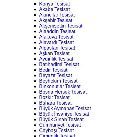
Konya Tesisat
Akabe Tesisat
Akıncılar Tesisat
Akşehir Tesisat
Akşemsettin Tesisat
Alaaddin Tesisat
Alakova Tesisat
Alavardı Tesisat
Alpaslan Tesisat
Aşkan Tesisat
Aydınlık Tesisat
Batıhadimi Tesisat
Bedir Tesisat
Beyazıt Tesisat
Beyhekim Tesisat
Binkonutlar Tesisat
Bosna Hersek Tesisat
Bozkır Tesisat
Buhara Tesisat
Büyük Aymanas Tesisat
Büyük İhsaniye Tesisat
Büyük Sinan Tesisat
Cumhuriyet Tesisat
Çaybaşı Tesisat
Çimenlik Tesisat