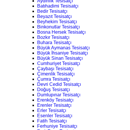
Aydınlık Tesisatçı
Batıhadimi Tesisatçı
Bedir Tesisatçı
Beyazıt Tesisatçı
Beyhekim Tesisatçı
Binkonutlar Tesisatçı
Bosna Hersek Tesisatçı
Bozkır Tesisatçı
Buhara Tesisatçı
Büyük Aymanas Tesisatçı
Büyük İhsaniye Tesisatçı
Büyük Sinan Tesisatçı
Cumhuriyet Tesisatçı
Çaybaşı Tesisatçı
Çimenlik Tesisatçı
Çumra Tesisatçı
Devri Cedid Tesisatçı
Doğuş Tesisatçı
Dumlupınar Tesisatçı
Erenköy Tesisatçı
Erenler Tesisatçı
Erler Tesisatçı
Esenler Tesisatçı
Fatih Tesisatçı
Ferhuniye Tesisatçı