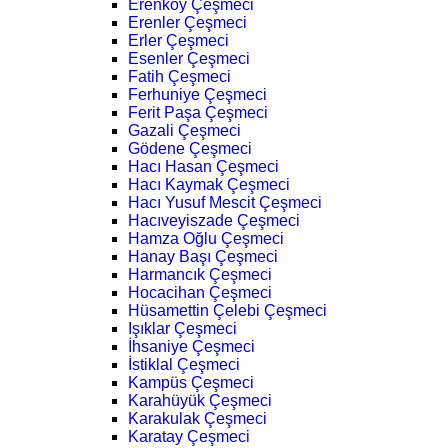
Erenköy Çeşmeci
Erenler Çeşmeci
Erler Çeşmeci
Esenler Çeşmeci
Fatih Çeşmeci
Ferhuniye Çeşmeci
Ferit Paşa Çeşmeci
Gazali Çeşmeci
Gödene Çeşmeci
Hacı Hasan Çeşmeci
Hacı Kaymak Çeşmeci
Hacı Yusuf Mescit Çeşmeci
Hacıveyiszade Çeşmeci
Hamza Oğlu Çeşmeci
Hanay Başı Çeşmeci
Harmancık Çeşmeci
Hocacihan Çeşmeci
Hüsamettin Çelebi Çeşmeci
Işıklar Çeşmeci
İhsaniye Çeşmeci
İstiklal Çeşmeci
Kampüs Çeşmeci
Karahüyük Çeşmeci
Karakulak Çeşmeci
Karatay Çeşmeci