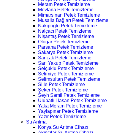
Meram Petek Temizleme
Mevlana Petek Temizleme
Mimarsinan Petek Temizleme
Musalla Bağları Petek Temizleme
Nakipoğlu Petek Temizleme
Nalçacı Petek Temizleme
Nişantaş Petek Temizleme
Otogar Petek Temizleme
Parsana Petek Temizleme
Sakarya Petek Temizleme
Sancak Petek Temizleme
Sarı Yakup Petek Temizleme
Selçuklu Petek Temizleme
Selimiye Petek Temizleme
Selimsultan Petek Temizleme
Sille Petek Temizleme
Şeker Petek Temizleme
Şeyh Şamil Petek Temizleme
Ulubatlı Hasan Petek Temizleme
Yaka Meram Petek Temizleme
Yaylapınar Petek Temizleme
Yazır Petek Temizleme
Su Arıtma
Konya Su Arıtma Cihazı
Akıncılar Su Arıtma Cihazı