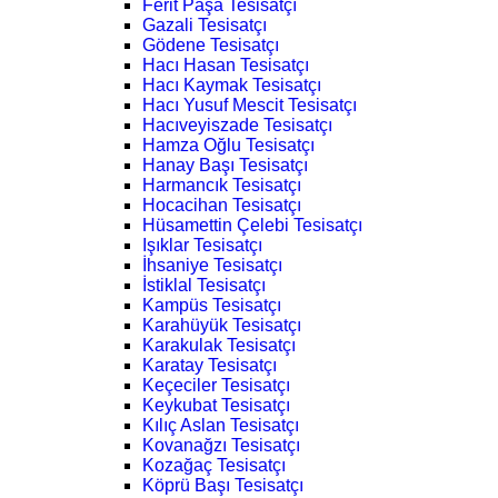
Ferit Paşa Tesisatçı
Gazali Tesisatçı
Gödene Tesisatçı
Hacı Hasan Tesisatçı
Hacı Kaymak Tesisatçı
Hacı Yusuf Mescit Tesisatçı
Hacıveyiszade Tesisatçı
Hamza Oğlu Tesisatçı
Hanay Başı Tesisatçı
Harmancık Tesisatçı
Hocacihan Tesisatçı
Hüsamettin Çelebi Tesisatçı
Işıklar Tesisatçı
İhsaniye Tesisatçı
İstiklal Tesisatçı
Kampüs Tesisatçı
Karahüyük Tesisatçı
Karakulak Tesisatçı
Karatay Tesisatçı
Keçeciler Tesisatçı
Keykubat Tesisatçı
Kılıç Aslan Tesisatçı
Kovanağzı Tesisatçı
Kozağaç Tesisatçı
Köprü Başı Tesisatçı