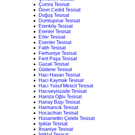
Çumra Tesisat
Devri Cedid Tesisat
Doğuş Tesisat
Dumlupınar Tesisat
Erenköy Tesisat
Erenler Tesisat
Erler Tesisat
Esenler Tesisat
Fatih Tesisat
Ferhuniye Tesisat
Ferit Paşa Tesisat
Gazali Tesisat
Gödene Tesisat
Hacı Hasan Tesisat
Hacı Kaymak Tesisat
Hacı Yusuf Mescit Tesisat
Hacıveyiszade Tesisat
Hamza Oğlu Tesisat
Hanay Başı Tesisat
Harmancık Tesisat
Hocacihan Tesisat
Hüsamettin Çelebi Tesisat
Işıklar Tesisat
İhsaniye Tesisat
İstiklal Tesisat