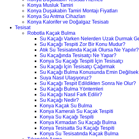
Konya Musluk Tamiri
Konya Duşakabin Tamiri Montajı Fiyatları
Konya Su Arıtma Cihazları
Konya Kalorifer ve Doğalgaz Tesisatı
Tesisat
Robotla Kaçak Bulma
Su Kaçağı Varken Nelerden Uzak Durmak Ge
Su Kaçağı Tespiti Zor Bir Konu Mudur?
Atık Su Tesisatında Kaçak Olursa Ne Yapılır?
Su Kaçağında Tesisatçı Ne Yapar?
Konya Su Kaçağı Tespiti İçin Tesisatçı
Su Kaçağı İçin Tesisatçı Çağırmak
Su Kaçağı Bulma Konusunda Emin Değilsek
Suya Nasıl Ulaşıyoruz?
Su Kaçağı Tespit Edildikten Sonra Ne Olur?
Su Kaçağı Bulma Yöntemleri
Su Kaçağı Nasıl Fark Edilir?
Su Kaçağı Nedir?
Konya Kaçak Su Bulma
Konya Kameralı Su Kaçak Tespiti
Konya Su Kaçağı Tespiti
Konya Kırmadan Su Kaçağı Bulma
Konya Tesisatta Su Kaçağı Tespiti
Konya Su Tesisatında Kaçak Bulma