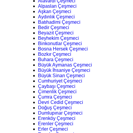
Alavardı Çeşmeci
Alpaslan Çeşmeci
Aşkan Çeşmeci
Aydınlık Çeşmeci
Batıhadimi Çeşmeci
Bedir Çeşmeci
Beyazıt Çeşmeci
Beyhekim Çeşmeci
Binkonutlar Çeşmeci
Bosna Hersek Çeşmeci
Bozkır Çeşmeci
Buhara Çeşmeci
Büyük Aymanas Çeşmeci
Büyük İhsaniye Çeşmeci
Büyük Sinan Çeşmeci
Cumhuriyet Çeşmeci
Çaybaşı Çeşmeci
Çimenlik Çeşmeci
Çumra Çeşmeci
Devri Cedid Çeşmeci
Doğuş Çeşmeci
Dumlupınar Çeşmeci
Erenköy Çeşmeci
Erenler Çeşmeci
Erler Çeşmeci