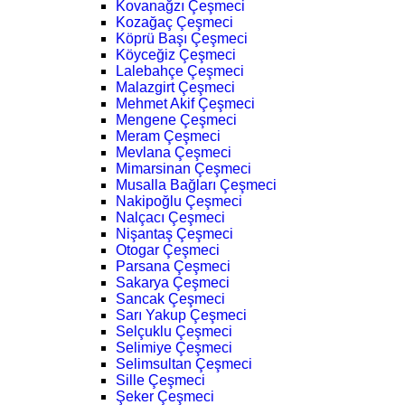
Kovanağzı Çeşmeci
Kozağaç Çeşmeci
Köprü Başı Çeşmeci
Köyceğiz Çeşmeci
Lalebahçe Çeşmeci
Malazgirt Çeşmeci
Mehmet Akif Çeşmeci
Mengene Çeşmeci
Meram Çeşmeci
Mevlana Çeşmeci
Mimarsinan Çeşmeci
Musalla Bağları Çeşmeci
Nakipoğlu Çeşmeci
Nalçacı Çeşmeci
Nişantaş Çeşmeci
Otogar Çeşmeci
Parsana Çeşmeci
Sakarya Çeşmeci
Sancak Çeşmeci
Sarı Yakup Çeşmeci
Selçuklu Çeşmeci
Selimiye Çeşmeci
Selimsultan Çeşmeci
Sille Çeşmeci
Şeker Çeşmeci