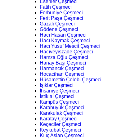
Esenler Çeşmeci
Fatih Çeşmeci
Ferhuniye Çeşmeci
Ferit Paşa Çeşmeci
Gazali Çeşmeci
Gödene Çeşmeci
Hacı Hasan Çeşmeci
Hacı Kaymak Çeşmeci
Hacı Yusuf Mescit Çeşmeci
Hacıveyiszade Çeşmeci
Hamza Oğlu Çeşmeci
Hanay Başı Çeşmeci
Harmancık Çeşmeci
Hocacihan Çeşmeci
Hüsamettin Çelebi Çeşmeci
Işıklar Çeşmeci
İhsaniye Çeşmeci
İstiklal Çeşmeci
Kampüs Çeşmeci
Karahüyük Çeşmeci
Karakulak Çeşmeci
Karatay Çeşmeci
Keçeciler Çeşmeci
Keykubat Çeşmeci
Kılıç Aslan Çeşmeci