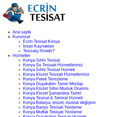
Ana sayfa
Kurumsal
Ecrin Tesisat Konya
İnsan Kaynakları
Tesisatçı Kimdir?
Hizmetler
Konya Sıhhi Tesisat
Konya Su Tesisatı Hizmetlerimiz
Konya Sıhhi Tesisat Hizmeti
Konya Klozet Tesisatı Hizmetlerimiz
Konya Petek Temizleme
Konya Duşakabin Tamiri Montajı
Konya Klozet Sifon Musluk Onarımı
Konya Klozet Şamandıra Tamiri
Konya Tesisat & Tamirat Hizmeti
Konya Batarya, klozet, musluk değişimi
Konya Banyo Tesisatı Yenileme
Konya Mutfak Tesisatı Yenileme
Konya Duşakabin Tesisatı Hizmeti