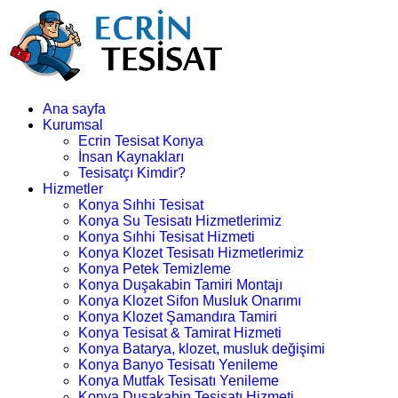
Ana sayfa
Kurumsal
Ecrin Tesisat Konya
İnsan Kaynakları
Tesisatçı Kimdir?
Hizmetler
Konya Sıhhi Tesisat
Konya Su Tesisatı Hizmetlerimiz
Konya Sıhhi Tesisat Hizmeti
Konya Klozet Tesisatı Hizmetlerimiz
Konya Petek Temizleme
Konya Duşakabin Tamiri Montajı
Konya Klozet Sifon Musluk Onarımı
Konya Klozet Şamandıra Tamiri
Konya Tesisat & Tamirat Hizmeti
Konya Batarya, klozet, musluk değişimi
Konya Banyo Tesisatı Yenileme
Konya Mutfak Tesisatı Yenileme
Konya Duşakabin Tesisatı Hizmeti