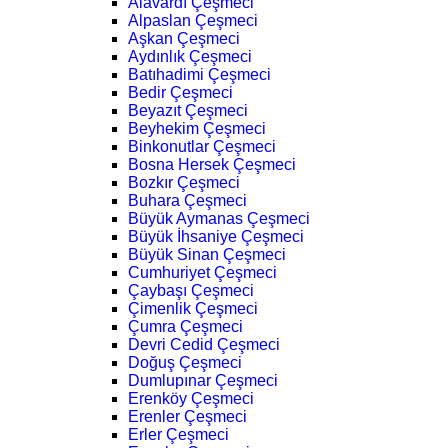
Alavardı Çeşmeci
Alpaslan Çeşmeci
Aşkan Çeşmeci
Aydınlık Çeşmeci
Batıhadimi Çeşmeci
Bedir Çeşmeci
Beyazıt Çeşmeci
Beyhekim Çeşmeci
Binkonutlar Çeşmeci
Bosna Hersek Çeşmeci
Bozkır Çeşmeci
Buhara Çeşmeci
Büyük Aymanas Çeşmeci
Büyük İhsaniye Çeşmeci
Büyük Sinan Çeşmeci
Cumhuriyet Çeşmeci
Çaybaşı Çeşmeci
Çimenlik Çeşmeci
Çumra Çeşmeci
Devri Cedid Çeşmeci
Doğuş Çeşmeci
Dumlupınar Çeşmeci
Erenköy Çeşmeci
Erenler Çeşmeci
Erler Çeşmeci