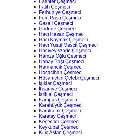
Esenler Çeşmeci
Fatih Çeşmeci
Ferhuniye Çeşmeci
Ferit Paşa Çeşmeci
Gazali Çeşmeci
Gödene Çeşmeci
Hacı Hasan Çeşmeci
Hacı Kaymak Çeşmeci
Hacı Yusuf Mescit Çeşmeci
Hacıveyiszade Çeşmeci
Hamza Oğlu Çeşmeci
Hanay Başı Çeşmeci
Harmancık Çeşmeci
Hocacihan Çeşmeci
Hüsamettin Çelebi Çeşmeci
Işıklar Çeşmeci
İhsaniye Çeşmeci
İstiklal Çeşmeci
Kampüs Çeşmeci
Karahüyük Çeşmeci
Karakulak Çeşmeci
Karatay Çeşmeci
Keçeciler Çeşmeci
Keykubat Çeşmeci
Kılıç Aslan Çeşmeci