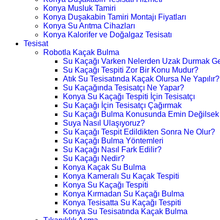
Konya Musluk Tamiri
Konya Duşakabin Tamiri Montajı Fiyatları
Konya Su Arıtma Cihazları
Konya Kalorifer ve Doğalgaz Tesisatı
Tesisat
Robotla Kaçak Bulma
Su Kaçağı Varken Nelerden Uzak Durmak Ge
Su Kaçağı Tespiti Zor Bir Konu Mudur?
Atık Su Tesisatında Kaçak Olursa Ne Yapılır?
Su Kaçağında Tesisatçı Ne Yapar?
Konya Su Kaçağı Tespiti İçin Tesisatçı
Su Kaçağı İçin Tesisatçı Çağırmak
Su Kaçağı Bulma Konusunda Emin Değilsek
Suya Nasıl Ulaşıyoruz?
Su Kaçağı Tespit Edildikten Sonra Ne Olur?
Su Kaçağı Bulma Yöntemleri
Su Kaçağı Nasıl Fark Edilir?
Su Kaçağı Nedir?
Konya Kaçak Su Bulma
Konya Kameralı Su Kaçak Tespiti
Konya Su Kaçağı Tespiti
Konya Kırmadan Su Kaçağı Bulma
Konya Tesisatta Su Kaçağı Tespiti
Konya Su Tesisatında Kaçak Bulma