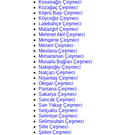
Kovanağzı Çeşmeci
Kozağaç Çeşmeci
Köprü Başı Çeşmeci
Köyceğiz Çeşmeci
Lalebahçe Çeşmeci
Malazgirt Çeşmeci
Mehmet Akif Çeşmeci
Mengene Çeşmeci
Meram Çeşmeci
Mevlana Çeşmeci
Mimarsinan Çeşmeci
Musalla Bağları Çeşmeci
Nakipoğlu Çeşmeci
Nalçacı Çeşmeci
Nişantaş Çeşmeci
Otogar Çeşmeci
Parsana Çeşmeci
Sakarya Çeşmeci
Sancak Çeşmeci
Sarı Yakup Çeşmeci
Selçuklu Çeşmeci
Selimiye Çeşmeci
Selimsultan Çeşmeci
Sille Çeşmeci
Şeker Çeşmeci