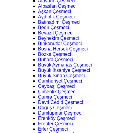
Alavardı Çeşmeci
Alpaslan Çeşmeci
Aşkan Çeşmeci
Aydınlık Çeşmeci
Batıhadimi Çeşmeci
Bedir Çeşmeci
Beyazıt Çeşmeci
Beyhekim Çeşmeci
Binkonutlar Çeşmeci
Bosna Hersek Çeşmeci
Bozkır Çeşmeci
Buhara Çeşmeci
Büyük Aymanas Çeşmeci
Büyük İhsaniye Çeşmeci
Büyük Sinan Çeşmeci
Cumhuriyet Çeşmeci
Çaybaşı Çeşmeci
Çimenlik Çeşmeci
Çumra Çeşmeci
Devri Cedid Çeşmeci
Doğuş Çeşmeci
Dumlupınar Çeşmeci
Erenköy Çeşmeci
Erenler Çeşmeci
Erler Çeşmeci