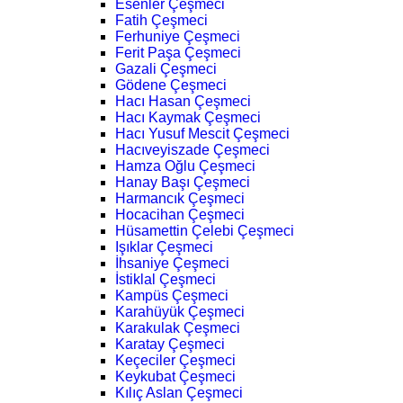
Esenler Çeşmeci
Fatih Çeşmeci
Ferhuniye Çeşmeci
Ferit Paşa Çeşmeci
Gazali Çeşmeci
Gödene Çeşmeci
Hacı Hasan Çeşmeci
Hacı Kaymak Çeşmeci
Hacı Yusuf Mescit Çeşmeci
Hacıveyiszade Çeşmeci
Hamza Oğlu Çeşmeci
Hanay Başı Çeşmeci
Harmancık Çeşmeci
Hocacihan Çeşmeci
Hüsamettin Çelebi Çeşmeci
Işıklar Çeşmeci
İhsaniye Çeşmeci
İstiklal Çeşmeci
Kampüs Çeşmeci
Karahüyük Çeşmeci
Karakulak Çeşmeci
Karatay Çeşmeci
Keçeciler Çeşmeci
Keykubat Çeşmeci
Kılıç Aslan Çeşmeci