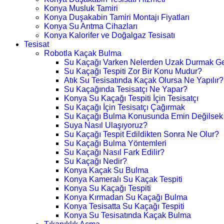
Konya Musluk Tamiri
Konya Duşakabin Tamiri Montajı Fiyatları
Konya Su Arıtma Cihazları
Konya Kalorifer ve Doğalgaz Tesisatı
Tesisat
Robotla Kaçak Bulma
Su Kaçağı Varken Nelerden Uzak Durmak Ge
Su Kaçağı Tespiti Zor Bir Konu Mudur?
Atık Su Tesisatında Kaçak Olursa Ne Yapılır?
Su Kaçağında Tesisatçı Ne Yapar?
Konya Su Kaçağı Tespiti İçin Tesisatçı
Su Kaçağı İçin Tesisatçı Çağırmak
Su Kaçağı Bulma Konusunda Emin Değilsek
Suya Nasıl Ulaşıyoruz?
Su Kaçağı Tespit Edildikten Sonra Ne Olur?
Su Kaçağı Bulma Yöntemleri
Su Kaçağı Nasıl Fark Edilir?
Su Kaçağı Nedir?
Konya Kaçak Su Bulma
Konya Kameralı Su Kaçak Tespiti
Konya Su Kaçağı Tespiti
Konya Kırmadan Su Kaçağı Bulma
Konya Tesisatta Su Kaçağı Tespiti
Konya Su Tesisatında Kaçak Bulma