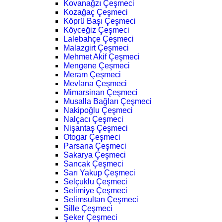
Kovanağzı Çeşmeci
Kozağaç Çeşmeci
Köprü Başı Çeşmeci
Köyceğiz Çeşmeci
Lalebahçe Çeşmeci
Malazgirt Çeşmeci
Mehmet Akif Çeşmeci
Mengene Çeşmeci
Meram Çeşmeci
Mevlana Çeşmeci
Mimarsinan Çeşmeci
Musalla Bağları Çeşmeci
Nakipoğlu Çeşmeci
Nalçacı Çeşmeci
Nişantaş Çeşmeci
Otogar Çeşmeci
Parsana Çeşmeci
Sakarya Çeşmeci
Sancak Çeşmeci
Sarı Yakup Çeşmeci
Selçuklu Çeşmeci
Selimiye Çeşmeci
Selimsultan Çeşmeci
Sille Çeşmeci
Şeker Çeşmeci