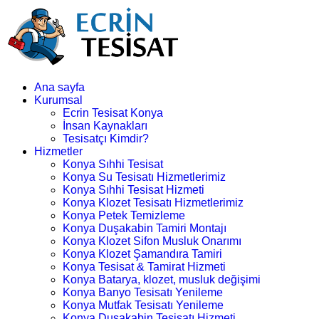
Ana sayfa
Kurumsal
Ecrin Tesisat Konya
İnsan Kaynakları
Tesisatçı Kimdir?
Hizmetler
Konya Sıhhi Tesisat
Konya Su Tesisatı Hizmetlerimiz
Konya Sıhhi Tesisat Hizmeti
Konya Klozet Tesisatı Hizmetlerimiz
Konya Petek Temizleme
Konya Duşakabin Tamiri Montajı
Konya Klozet Sifon Musluk Onarımı
Konya Klozet Şamandıra Tamiri
Konya Tesisat & Tamirat Hizmeti
Konya Batarya, klozet, musluk değişimi
Konya Banyo Tesisatı Yenileme
Konya Mutfak Tesisatı Yenileme
Konya Duşakabin Tesisatı Hizmeti