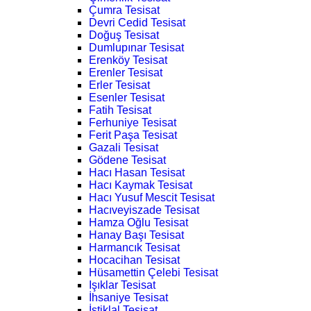
Çumra Tesisat
Devri Cedid Tesisat
Doğuş Tesisat
Dumlupınar Tesisat
Erenköy Tesisat
Erenler Tesisat
Erler Tesisat
Esenler Tesisat
Fatih Tesisat
Ferhuniye Tesisat
Ferit Paşa Tesisat
Gazali Tesisat
Gödene Tesisat
Hacı Hasan Tesisat
Hacı Kaymak Tesisat
Hacı Yusuf Mescit Tesisat
Hacıveyiszade Tesisat
Hamza Oğlu Tesisat
Hanay Başı Tesisat
Harmancık Tesisat
Hocacihan Tesisat
Hüsamettin Çelebi Tesisat
Işıklar Tesisat
İhsaniye Tesisat
İstiklal Tesisat