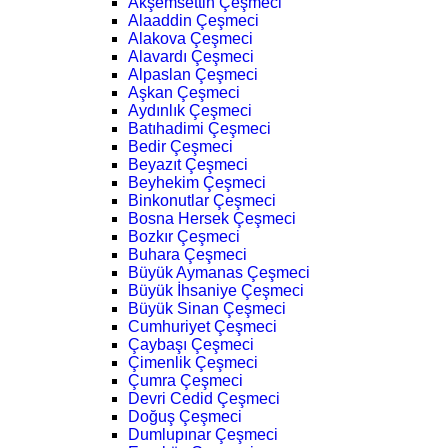
Akşemsettin Çeşmeci
Alaaddin Çeşmeci
Alakova Çeşmeci
Alavardı Çeşmeci
Alpaslan Çeşmeci
Aşkan Çeşmeci
Aydınlık Çeşmeci
Batıhadimi Çeşmeci
Bedir Çeşmeci
Beyazıt Çeşmeci
Beyhekim Çeşmeci
Binkonutlar Çeşmeci
Bosna Hersek Çeşmeci
Bozkır Çeşmeci
Buhara Çeşmeci
Büyük Aymanas Çeşmeci
Büyük İhsaniye Çeşmeci
Büyük Sinan Çeşmeci
Cumhuriyet Çeşmeci
Çaybaşı Çeşmeci
Çimenlik Çeşmeci
Çumra Çeşmeci
Devri Cedid Çeşmeci
Doğuş Çeşmeci
Dumlupınar Çeşmeci