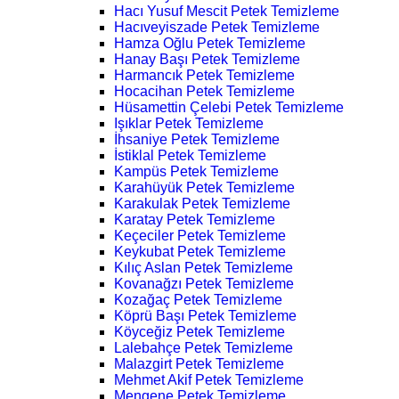
Hacı Yusuf Mescit Petek Temizleme
Hacıveyiszade Petek Temizleme
Hamza Oğlu Petek Temizleme
Hanay Başı Petek Temizleme
Harmancık Petek Temizleme
Hocacihan Petek Temizleme
Hüsamettin Çelebi Petek Temizleme
Işıklar Petek Temizleme
İhsaniye Petek Temizleme
İstiklal Petek Temizleme
Kampüs Petek Temizleme
Karahüyük Petek Temizleme
Karakulak Petek Temizleme
Karatay Petek Temizleme
Keçeciler Petek Temizleme
Keykubat Petek Temizleme
Kılıç Aslan Petek Temizleme
Kovanağzı Petek Temizleme
Kozağaç Petek Temizleme
Köprü Başı Petek Temizleme
Köyceğiz Petek Temizleme
Lalebahçe Petek Temizleme
Malazgirt Petek Temizleme
Mehmet Akif Petek Temizleme
Mengene Petek Temizleme