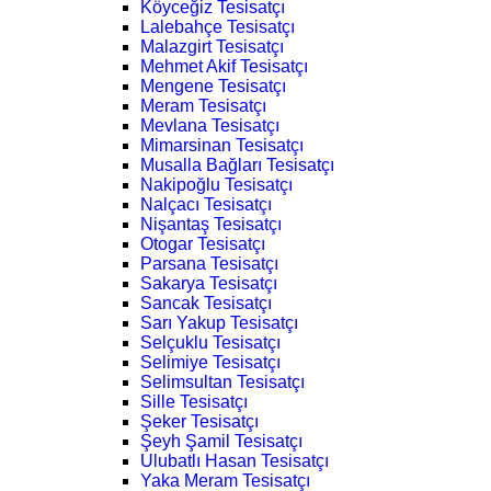
Köyceğiz Tesisatçı
Lalebahçe Tesisatçı
Malazgirt Tesisatçı
Mehmet Akif Tesisatçı
Mengene Tesisatçı
Meram Tesisatçı
Mevlana Tesisatçı
Mimarsinan Tesisatçı
Musalla Bağları Tesisatçı
Nakipoğlu Tesisatçı
Nalçacı Tesisatçı
Nişantaş Tesisatçı
Otogar Tesisatçı
Parsana Tesisatçı
Sakarya Tesisatçı
Sancak Tesisatçı
Sarı Yakup Tesisatçı
Selçuklu Tesisatçı
Selimiye Tesisatçı
Selimsultan Tesisatçı
Sille Tesisatçı
Şeker Tesisatçı
Şeyh Şamil Tesisatçı
Ulubatlı Hasan Tesisatçı
Yaka Meram Tesisatçı