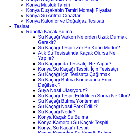
Konya Musluk Tamiri
Konya Duşakabin Tamiri Montajı Fiyatları
Konya Su Arıtma Cihazları
Konya Kalorifer ve Doğalgaz Tesisatı
Tesisat
Robotla Kaçak Bulma
Su Kaçağı Varken Nelerden Uzak Durmak
Gerekir?
Su Kaçağı Tespiti Zor Bir Konu Mudur?
Atık Su Tesisatında Kaçak Olursa Ne
Yapılır?
Su Kaçağında Tesisatçı Ne Yapar?
Konya Su Kaçağı Tespiti İçin Tesisatçı
Su Kaçağı İçin Tesisatçı Çağırmak
Su Kaçağı Bulma Konusunda Emin
Değilsek ?
Suya Nasıl Ulaşıyoruz?
Su Kaçağı Tespit Edildikten Sonra Ne Olur?
Su Kaçağı Bulma Yöntemleri
Su Kaçağı Nasıl Fark Edilir?
Su Kaçağı Nedir?
Konya Kaçak Su Bulma
Konya Kameralı Su Kaçak Tespiti
Konya Su Kaçağı Tespiti