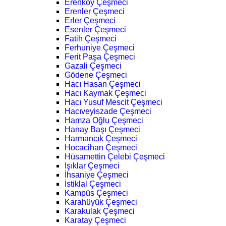
Erenköy Çeşmeci
Erenler Çeşmeci
Erler Çeşmeci
Esenler Çeşmeci
Fatih Çeşmeci
Ferhuniye Çeşmeci
Ferit Paşa Çeşmeci
Gazali Çeşmeci
Gödene Çeşmeci
Hacı Hasan Çeşmeci
Hacı Kaymak Çeşmeci
Hacı Yusuf Mescit Çeşmeci
Hacıveyiszade Çeşmeci
Hamza Oğlu Çeşmeci
Hanay Başı Çeşmeci
Harmancık Çeşmeci
Hocacihan Çeşmeci
Hüsamettin Çelebi Çeşmeci
Işıklar Çeşmeci
İhsaniye Çeşmeci
İstiklal Çeşmeci
Kampüs Çeşmeci
Karahüyük Çeşmeci
Karakulak Çeşmeci
Karatay Çeşmeci