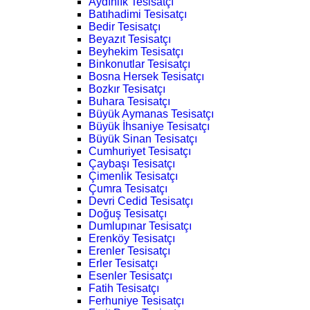
Aydınlık Tesisatçı
Batıhadimi Tesisatçı
Bedir Tesisatçı
Beyazıt Tesisatçı
Beyhekim Tesisatçı
Binkonutlar Tesisatçı
Bosna Hersek Tesisatçı
Bozkır Tesisatçı
Buhara Tesisatçı
Büyük Aymanas Tesisatçı
Büyük İhsaniye Tesisatçı
Büyük Sinan Tesisatçı
Cumhuriyet Tesisatçı
Çaybaşı Tesisatçı
Çimenlik Tesisatçı
Çumra Tesisatçı
Devri Cedid Tesisatçı
Doğuş Tesisatçı
Dumlupınar Tesisatçı
Erenköy Tesisatçı
Erenler Tesisatçı
Erler Tesisatçı
Esenler Tesisatçı
Fatih Tesisatçı
Ferhuniye Tesisatçı