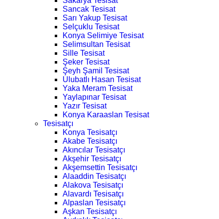
Sakarya Tesisat
Sancak Tesisat
Sarı Yakup Tesisat
Selçuklu Tesisat
Konya Selimiye Tesisat
Selimsultan Tesisat
Sille Tesisat
Şeker Tesisat
Şeyh Şamil Tesisat
Ulubatlı Hasan Tesisat
Yaka Meram Tesisat
Yaylapınar Tesisat
Yazır Tesisat
Konya Karaaslan Tesisat
Tesisatçı
Konya Tesisatçı
Akabe Tesisatçı
Akıncılar Tesisatçı
Akşehir Tesisatçı
Akşemsettin Tesisatçı
Alaaddin Tesisatçı
Alakova Tesisatçı
Alavardı Tesisatçı
Alpaslan Tesisatçı
Aşkan Tesisatçı