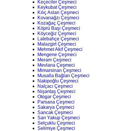
Keçeciler Çeşmeci
Keykubat Çeşmeci
Kılıç Aslan Çeşmeci
Kovanağzı Çeşmeci
Kozağaç Çeşmeci
Köprü Başı Çeşmeci
Köyceğiz Çeşmeci
Lalebahçe Çeşmeci
Malazgirt Çeşmeci
Mehmet Akif Çeşmeci
Mengene Çeşmeci
Meram Çeşmeci
Mevlana Çeşmeci
Mimarsinan Çeşmeci
Musalla Bağları Çeşmeci
Nakipoğlu Çeşmeci
Nalçacı Çeşmeci
Nişantaş Çeşmeci
Otogar Çeşmeci
Parsana Çeşmeci
Sakarya Çeşmeci
Sancak Çeşmeci
Sarı Yakup Çeşmeci
Selçuklu Çeşmeci
Selimiye Çeşmeci