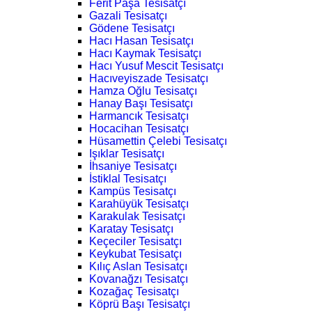
Ferit Paşa Tesisatçı
Gazali Tesisatçı
Gödene Tesisatçı
Hacı Hasan Tesisatçı
Hacı Kaymak Tesisatçı
Hacı Yusuf Mescit Tesisatçı
Hacıveyiszade Tesisatçı
Hamza Oğlu Tesisatçı
Hanay Başı Tesisatçı
Harmancık Tesisatçı
Hocacihan Tesisatçı
Hüsamettin Çelebi Tesisatçı
Işıklar Tesisatçı
İhsaniye Tesisatçı
İstiklal Tesisatçı
Kampüs Tesisatçı
Karahüyük Tesisatçı
Karakulak Tesisatçı
Karatay Tesisatçı
Keçeciler Tesisatçı
Keykubat Tesisatçı
Kılıç Aslan Tesisatçı
Kovanağzı Tesisatçı
Kozağaç Tesisatçı
Köprü Başı Tesisatçı