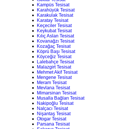
Kampüs Tesisat
Karahüyük Tesisat
Karakulak Tesisat
Karatay Tesisat
Keçeciler Tesisat
Keykubat Tesisat
Kılıç Aslan Tesisat
Kovanağzı Tesisat
Kozağaç Tesisat
Köprü Başı Tesisat
Köyceğiz Tesisat
Lalebahçe Tesisat
Malazgirt Tesisat
Mehmet Akif Tesisat
Mengene Tesisat
Meram Tesisat
Mevlana Tesisat
Mimarsinan Tesisat
Musalla Bağları Tesisat
Nakipoğlu Tesisat
Nalçacı Tesisat
Nişantaş Tesisat
Otogar Tesisat
Parsana Tesisat