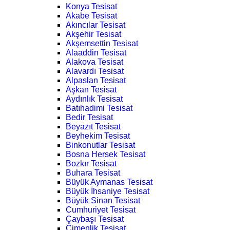
Konya Tesisat
Akabe Tesisat
Akıncılar Tesisat
Akşehir Tesisat
Akşemsettin Tesisat
Alaaddin Tesisat
Alakova Tesisat
Alavardı Tesisat
Alpaslan Tesisat
Aşkan Tesisat
Aydınlık Tesisat
Batıhadimi Tesisat
Bedir Tesisat
Beyazıt Tesisat
Beyhekim Tesisat
Binkonutlar Tesisat
Bosna Hersek Tesisat
Bozkır Tesisat
Buhara Tesisat
Büyük Aymanas Tesisat
Büyük İhsaniye Tesisat
Büyük Sinan Tesisat
Cumhuriyet Tesisat
Çaybaşı Tesisat
Çimenlik Tesisat