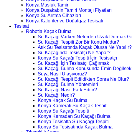
Konya Musluk Tamiri
Konya Duşakabin Tamiri Montajı Fiyatları
Konya Su Arıtma Cihazları
Konya Kalorifer ve Doğalgaz Tesisatı
Tesisat
Robotla Kaçak Bulma
Su Kaçağı Varken Nelerden Uzak Durmak Ge
Su Kaçağı Tespiti Zor Bir Konu Mudur?
Atık Su Tesisatında Kaçak Olursa Ne Yapılır?
Su Kaçağında Tesisatçı Ne Yapar?
Konya Su Kaçağı Tespiti İçin Tesisatçı
Su Kaçağı İçin Tesisatçı Çağırmak
Su Kaçağı Bulma Konusunda Emin Değilsek
Suya Nasıl Ulaşıyoruz?
Su Kaçağı Tespit Edildikten Sonra Ne Olur?
Su Kaçağı Bulma Yöntemleri
Su Kaçağı Nasıl Fark Edilir?
Su Kaçağı Nedir?
Konya Kaçak Su Bulma
Konya Kameralı Su Kaçak Tespiti
Konya Su Kaçağı Tespiti
Konya Kırmadan Su Kaçağı Bulma
Konya Tesisatta Su Kaçağı Tespiti
Konya Su Tesisatında Kaçak Bulma