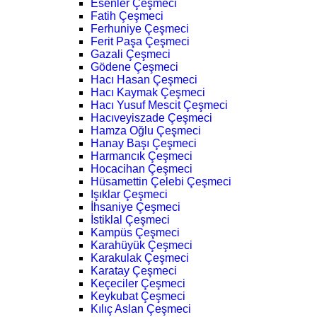
Esenler Çeşmeci
Fatih Çeşmeci
Ferhuniye Çeşmeci
Ferit Paşa Çeşmeci
Gazali Çeşmeci
Gödene Çeşmeci
Hacı Hasan Çeşmeci
Hacı Kaymak Çeşmeci
Hacı Yusuf Mescit Çeşmeci
Hacıveyiszade Çeşmeci
Hamza Oğlu Çeşmeci
Hanay Başı Çeşmeci
Harmancık Çeşmeci
Hocacihan Çeşmeci
Hüsamettin Çelebi Çeşmeci
Işıklar Çeşmeci
İhsaniye Çeşmeci
İstiklal Çeşmeci
Kampüs Çeşmeci
Karahüyük Çeşmeci
Karakulak Çeşmeci
Karatay Çeşmeci
Keçeciler Çeşmeci
Keykubat Çeşmeci
Kılıç Aslan Çeşmeci