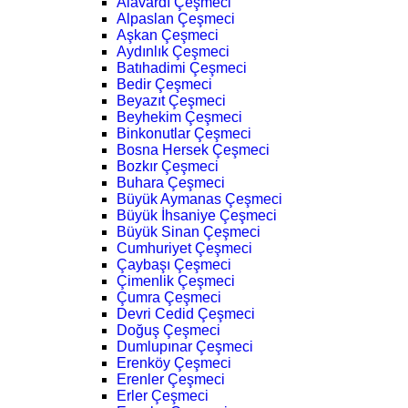
Alavardı Çeşmeci
Alpaslan Çeşmeci
Aşkan Çeşmeci
Aydınlık Çeşmeci
Batıhadimi Çeşmeci
Bedir Çeşmeci
Beyazıt Çeşmeci
Beyhekim Çeşmeci
Binkonutlar Çeşmeci
Bosna Hersek Çeşmeci
Bozkır Çeşmeci
Buhara Çeşmeci
Büyük Aymanas Çeşmeci
Büyük İhsaniye Çeşmeci
Büyük Sinan Çeşmeci
Cumhuriyet Çeşmeci
Çaybaşı Çeşmeci
Çimenlik Çeşmeci
Çumra Çeşmeci
Devri Cedid Çeşmeci
Doğuş Çeşmeci
Dumlupınar Çeşmeci
Erenköy Çeşmeci
Erenler Çeşmeci
Erler Çeşmeci