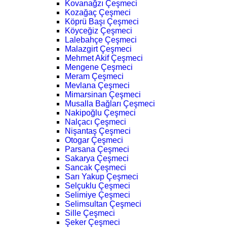
Kovanağzı Çeşmeci
Kozağaç Çeşmeci
Köprü Başı Çeşmeci
Köyceğiz Çeşmeci
Lalebahçe Çeşmeci
Malazgirt Çeşmeci
Mehmet Akif Çeşmeci
Mengene Çeşmeci
Meram Çeşmeci
Mevlana Çeşmeci
Mimarsinan Çeşmeci
Musalla Bağları Çeşmeci
Nakipoğlu Çeşmeci
Nalçacı Çeşmeci
Nişantaş Çeşmeci
Otogar Çeşmeci
Parsana Çeşmeci
Sakarya Çeşmeci
Sancak Çeşmeci
Sarı Yakup Çeşmeci
Selçuklu Çeşmeci
Selimiye Çeşmeci
Selimsultan Çeşmeci
Sille Çeşmeci
Şeker Çeşmeci