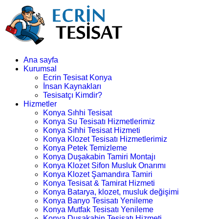
Ana sayfa
Kurumsal
Ecrin Tesisat Konya
İnsan Kaynakları
Tesisatçı Kimdir?
Hizmetler
Konya Sıhhi Tesisat
Konya Su Tesisatı Hizmetlerimiz
Konya Sıhhi Tesisat Hizmeti
Konya Klozet Tesisatı Hizmetlerimiz
Konya Petek Temizleme
Konya Duşakabin Tamiri Montajı
Konya Klozet Sifon Musluk Onarımı
Konya Klozet Şamandıra Tamiri
Konya Tesisat & Tamirat Hizmeti
Konya Batarya, klozet, musluk değişimi
Konya Banyo Tesisatı Yenileme
Konya Mutfak Tesisatı Yenileme
Konya Duşakabin Tesisatı Hizmeti