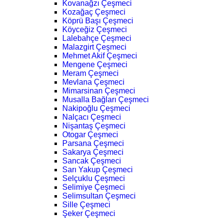
Kovanağzı Çeşmeci
Kozağaç Çeşmeci
Köprü Başı Çeşmeci
Köyceğiz Çeşmeci
Lalebahçe Çeşmeci
Malazgirt Çeşmeci
Mehmet Akif Çeşmeci
Mengene Çeşmeci
Meram Çeşmeci
Mevlana Çeşmeci
Mimarsinan Çeşmeci
Musalla Bağları Çeşmeci
Nakipoğlu Çeşmeci
Nalçacı Çeşmeci
Nişantaş Çeşmeci
Otogar Çeşmeci
Parsana Çeşmeci
Sakarya Çeşmeci
Sancak Çeşmeci
Sarı Yakup Çeşmeci
Selçuklu Çeşmeci
Selimiye Çeşmeci
Selimsultan Çeşmeci
Sille Çeşmeci
Şeker Çeşmeci