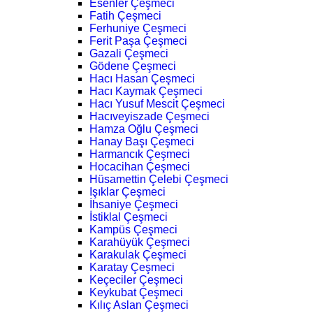
Esenler Çeşmeci
Fatih Çeşmeci
Ferhuniye Çeşmeci
Ferit Paşa Çeşmeci
Gazali Çeşmeci
Gödene Çeşmeci
Hacı Hasan Çeşmeci
Hacı Kaymak Çeşmeci
Hacı Yusuf Mescit Çeşmeci
Hacıveyiszade Çeşmeci
Hamza Oğlu Çeşmeci
Hanay Başı Çeşmeci
Harmancık Çeşmeci
Hocacihan Çeşmeci
Hüsamettin Çelebi Çeşmeci
Işıklar Çeşmeci
İhsaniye Çeşmeci
İstiklal Çeşmeci
Kampüs Çeşmeci
Karahüyük Çeşmeci
Karakulak Çeşmeci
Karatay Çeşmeci
Keçeciler Çeşmeci
Keykubat Çeşmeci
Kılıç Aslan Çeşmeci