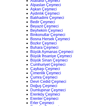
Alavardı Çeşmeci
Alpaslan Çeşmeci
Aşkan Çeşmeci
Aydınlık Çeşmeci
Batıhadimi Çeşmeci
Bedir Çeşmeci
Beyazıt Çeşmeci
Beyhekim Çeşmeci
Binkonutlar Çeşmeci
Bosna Hersek Çeşmeci
Bozkır Çeşmeci
Buhara Çeşmeci
Büyük Aymanas Çeşmeci
Büyük İhsaniye Çeşmeci
Büyük Sinan Çeşmeci
Cumhuriyet Çeşmeci
Çaybaşı Çeşmeci
Çimenlik Çeşmeci
Çumra Çeşmeci
Devri Cedid Çeşmeci
Doğuş Çeşmeci
Dumlupınar Çeşmeci
Erenköy Çeşmeci
Erenler Çeşmeci
Erler Çeşmeci