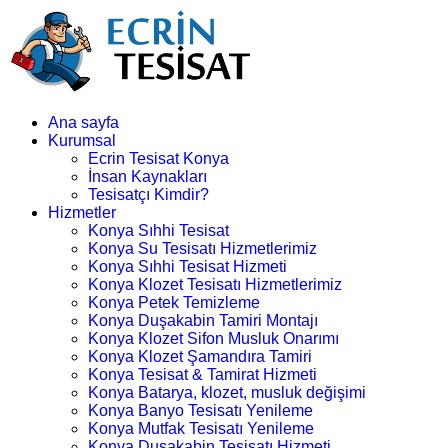
Ana sayfa
Kurumsal
Ecrin Tesisat Konya
İnsan Kaynakları
Tesisatçı Kimdir?
Hizmetler
Konya Sıhhi Tesisat
Konya Su Tesisatı Hizmetlerimiz
Konya Sıhhi Tesisat Hizmeti
Konya Klozet Tesisatı Hizmetlerimiz
Konya Petek Temizleme
Konya Duşakabin Tamiri Montajı
Konya Klozet Sifon Musluk Onarımı
Konya Klozet Şamandıra Tamiri
Konya Tesisat & Tamirat Hizmeti
Konya Batarya, klozet, musluk değişimi
Konya Banyo Tesisatı Yenileme
Konya Mutfak Tesisatı Yenileme
Konya Duşakabin Tesisatı Hizmeti