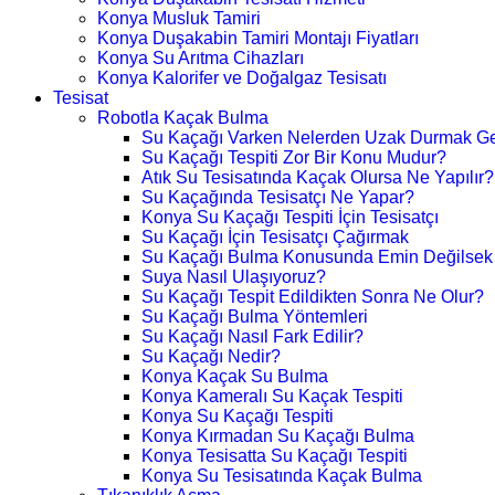
Konya Musluk Tamiri
Konya Duşakabin Tamiri Montajı Fiyatları
Konya Su Arıtma Cihazları
Konya Kalorifer ve Doğalgaz Tesisatı
Tesisat
Robotla Kaçak Bulma
Su Kaçağı Varken Nelerden Uzak Durmak Ge
Su Kaçağı Tespiti Zor Bir Konu Mudur?
Atık Su Tesisatında Kaçak Olursa Ne Yapılır?
Su Kaçağında Tesisatçı Ne Yapar?
Konya Su Kaçağı Tespiti İçin Tesisatçı
Su Kaçağı İçin Tesisatçı Çağırmak
Su Kaçağı Bulma Konusunda Emin Değilsek
Suya Nasıl Ulaşıyoruz?
Su Kaçağı Tespit Edildikten Sonra Ne Olur?
Su Kaçağı Bulma Yöntemleri
Su Kaçağı Nasıl Fark Edilir?
Su Kaçağı Nedir?
Konya Kaçak Su Bulma
Konya Kameralı Su Kaçak Tespiti
Konya Su Kaçağı Tespiti
Konya Kırmadan Su Kaçağı Bulma
Konya Tesisatta Su Kaçağı Tespiti
Konya Su Tesisatında Kaçak Bulma