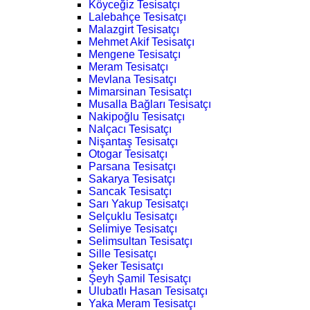
Köyceğiz Tesisatçı
Lalebahçe Tesisatçı
Malazgirt Tesisatçı
Mehmet Akif Tesisatçı
Mengene Tesisatçı
Meram Tesisatçı
Mevlana Tesisatçı
Mimarsinan Tesisatçı
Musalla Bağları Tesisatçı
Nakipoğlu Tesisatçı
Nalçacı Tesisatçı
Nişantaş Tesisatçı
Otogar Tesisatçı
Parsana Tesisatçı
Sakarya Tesisatçı
Sancak Tesisatçı
Sarı Yakup Tesisatçı
Selçuklu Tesisatçı
Selimiye Tesisatçı
Selimsultan Tesisatçı
Sille Tesisatçı
Şeker Tesisatçı
Şeyh Şamil Tesisatçı
Ulubatlı Hasan Tesisatçı
Yaka Meram Tesisatçı