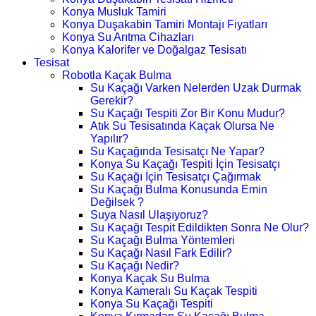
Konya Musluk Tamiri
Konya Duşakabin Tamiri Montajı Fiyatları
Konya Su Arıtma Cihazları
Konya Kalorifer ve Doğalgaz Tesisatı
Tesisat
Robotla Kaçak Bulma
Su Kaçağı Varken Nelerden Uzak Durmak
Gerekir?
Su Kaçağı Tespiti Zor Bir Konu Mudur?
Atık Su Tesisatında Kaçak Olursa Ne
Yapılır?
Su Kaçağında Tesisatçı Ne Yapar?
Konya Su Kaçağı Tespiti İçin Tesisatçı
Su Kaçağı İçin Tesisatçı Çağırmak
Su Kaçağı Bulma Konusunda Emin
Değilsek ?
Suya Nasıl Ulaşıyoruz?
Su Kaçağı Tespit Edildikten Sonra Ne Olur?
Su Kaçağı Bulma Yöntemleri
Su Kaçağı Nasıl Fark Edilir?
Su Kaçağı Nedir?
Konya Kaçak Su Bulma
Konya Kameralı Su Kaçak Tespiti
Konya Su Kaçağı Tespiti