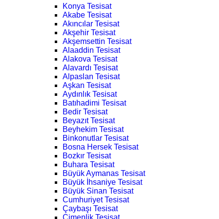
Konya Tesisat
Akabe Tesisat
Akıncılar Tesisat
Akşehir Tesisat
Akşemsettin Tesisat
Alaaddin Tesisat
Alakova Tesisat
Alavardı Tesisat
Alpaslan Tesisat
Aşkan Tesisat
Aydınlık Tesisat
Batıhadimi Tesisat
Bedir Tesisat
Beyazıt Tesisat
Beyhekim Tesisat
Binkonutlar Tesisat
Bosna Hersek Tesisat
Bozkır Tesisat
Buhara Tesisat
Büyük Aymanas Tesisat
Büyük İhsaniye Tesisat
Büyük Sinan Tesisat
Cumhuriyet Tesisat
Çaybaşı Tesisat
Çimenlik Tesisat