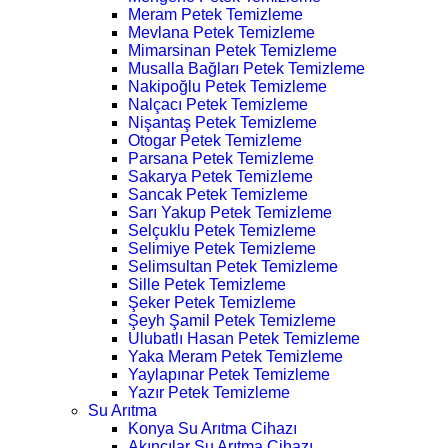
Meram Petek Temizleme
Mevlana Petek Temizleme
Mimarsinan Petek Temizleme
Musalla Bağları Petek Temizleme
Nakipoğlu Petek Temizleme
Nalçacı Petek Temizleme
Nişantaş Petek Temizleme
Otogar Petek Temizleme
Parsana Petek Temizleme
Sakarya Petek Temizleme
Sancak Petek Temizleme
Sarı Yakup Petek Temizleme
Selçuklu Petek Temizleme
Selimiye Petek Temizleme
Selimsultan Petek Temizleme
Sille Petek Temizleme
Şeker Petek Temizleme
Şeyh Şamil Petek Temizleme
Ulubatlı Hasan Petek Temizleme
Yaka Meram Petek Temizleme
Yaylapınar Petek Temizleme
Yazır Petek Temizleme
Su Arıtma
Konya Su Arıtma Cihazı
Akıncılar Su Arıtma Cihazı