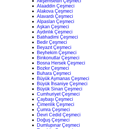
Akşemsettin Çeşmeci
Alaaddin Çeşmeci
Alakova Çeşmeci
Alavardı Çeşmeci
Alpaslan Çeşmeci
Aşkan Çeşmeci
Aydınlık Çeşmeci
Batıhadimi Çeşmeci
Bedir Çeşmeci
Beyazıt Çeşmeci
Beyhekim Çeşmeci
Binkonutlar Çeşmeci
Bosna Hersek Çeşmeci
Bozkır Çeşmeci
Buhara Çeşmeci
Büyük Aymanas Çeşmeci
Büyük İhsaniye Çeşmeci
Büyük Sinan Çeşmeci
Cumhuriyet Çeşmeci
Çaybaşı Çeşmeci
Çimenlik Çeşmeci
Çumra Çeşmeci
Devri Cedid Çeşmeci
Doğuş Çeşmeci
Dumlupınar Çeşmeci