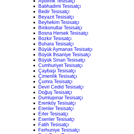
Aydınlık Tesisatçı
Batıhadimi Tesisatçı
Bedir Tesisatçı
Beyazıt Tesisatçı
Beyhekim Tesisatçı
Binkonutlar Tesisatçı
Bosna Hersek Tesisatçı
Bozkır Tesisatçı
Buhara Tesisatçı
Büyük Aymanas Tesisatçı
Büyük İhsaniye Tesisatçı
Büyük Sinan Tesisatçı
Cumhuriyet Tesisatçı
Çaybaşı Tesisatçı
Çimenlik Tesisatçı
Çumra Tesisatçı
Devri Cedid Tesisatçı
Doğuş Tesisatçı
Dumlupınar Tesisatçı
Erenköy Tesisatçı
Erenler Tesisatçı
Erler Tesisatçı
Esenler Tesisatçı
Fatih Tesisatçı
Ferhuniye Tesisatçı