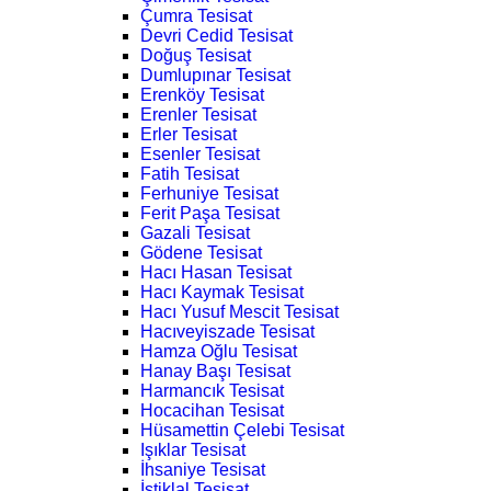
Çumra Tesisat
Devri Cedid Tesisat
Doğuş Tesisat
Dumlupınar Tesisat
Erenköy Tesisat
Erenler Tesisat
Erler Tesisat
Esenler Tesisat
Fatih Tesisat
Ferhuniye Tesisat
Ferit Paşa Tesisat
Gazali Tesisat
Gödene Tesisat
Hacı Hasan Tesisat
Hacı Kaymak Tesisat
Hacı Yusuf Mescit Tesisat
Hacıveyiszade Tesisat
Hamza Oğlu Tesisat
Hanay Başı Tesisat
Harmancık Tesisat
Hocacihan Tesisat
Hüsamettin Çelebi Tesisat
Işıklar Tesisat
İhsaniye Tesisat
İstiklal Tesisat