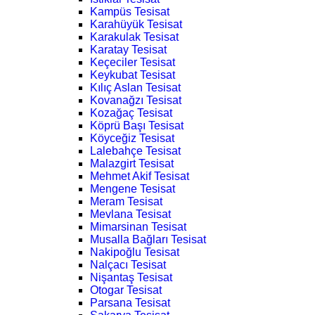
Kampüs Tesisat
Karahüyük Tesisat
Karakulak Tesisat
Karatay Tesisat
Keçeciler Tesisat
Keykubat Tesisat
Kılıç Aslan Tesisat
Kovanağzı Tesisat
Kozağaç Tesisat
Köprü Başı Tesisat
Köyceğiz Tesisat
Lalebahçe Tesisat
Malazgirt Tesisat
Mehmet Akif Tesisat
Mengene Tesisat
Meram Tesisat
Mevlana Tesisat
Mimarsinan Tesisat
Musalla Bağları Tesisat
Nakipoğlu Tesisat
Nalçacı Tesisat
Nişantaş Tesisat
Otogar Tesisat
Parsana Tesisat