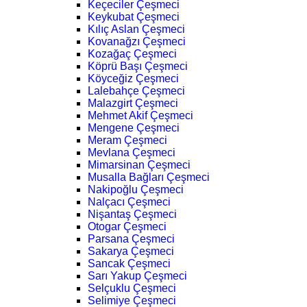
Keçeciler Çeşmeci
Keykubat Çeşmeci
Kılıç Aslan Çeşmeci
Kovanağzı Çeşmeci
Kozağaç Çeşmeci
Köprü Başı Çeşmeci
Köyceğiz Çeşmeci
Lalebahçe Çeşmeci
Malazgirt Çeşmeci
Mehmet Akif Çeşmeci
Mengene Çeşmeci
Meram Çeşmeci
Mevlana Çeşmeci
Mimarsinan Çeşmeci
Musalla Bağları Çeşmeci
Nakipoğlu Çeşmeci
Nalçacı Çeşmeci
Nişantaş Çeşmeci
Otogar Çeşmeci
Parsana Çeşmeci
Sakarya Çeşmeci
Sancak Çeşmeci
Sarı Yakup Çeşmeci
Selçuklu Çeşmeci
Selimiye Çeşmeci