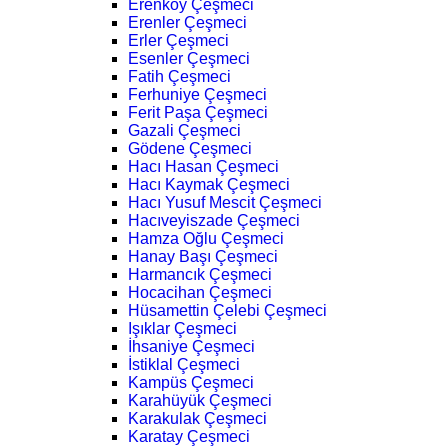
Erenköy Çeşmeci
Erenler Çeşmeci
Erler Çeşmeci
Esenler Çeşmeci
Fatih Çeşmeci
Ferhuniye Çeşmeci
Ferit Paşa Çeşmeci
Gazali Çeşmeci
Gödene Çeşmeci
Hacı Hasan Çeşmeci
Hacı Kaymak Çeşmeci
Hacı Yusuf Mescit Çeşmeci
Hacıveyiszade Çeşmeci
Hamza Oğlu Çeşmeci
Hanay Başı Çeşmeci
Harmancık Çeşmeci
Hocacihan Çeşmeci
Hüsamettin Çelebi Çeşmeci
Işıklar Çeşmeci
İhsaniye Çeşmeci
İstiklal Çeşmeci
Kampüs Çeşmeci
Karahüyük Çeşmeci
Karakulak Çeşmeci
Karatay Çeşmeci