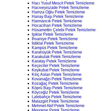
Hacı Yusuf Mescit Petek Temizleme
Hacıveyiszade Petek Temizleme
Hamza Oğlu Petek Temizleme
Hanay Başı Petek Temizleme
Harmancık Petek Temizleme
Hocacihan Petek Temizleme
Hüsamettin Çelebi Petek Temizleme
Işıklar Petek Temizleme
İhsaniye Petek Temizleme
İstiklal Petek Temizleme
Kampüs Petek Temizleme
Karahüyük Petek Temizleme
Karakulak Petek Temizleme
Karatay Petek Temizleme
Keçeciler Petek Temizleme
Keykubat Petek Temizleme
Kılıç Aslan Petek Temizleme
Kovanağzı Petek Temizleme
Kozağaç Petek Temizleme
Köprü Başı Petek Temizleme
Köyceğiz Petek Temizleme
Lalebahçe Petek Temizleme
Malazgirt Petek Temizleme
Mehmet Akif Petek Temizleme
Mengene Petek Temizleme