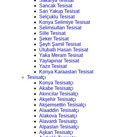
Sakarya Tesisat
Sancak Tesisat
Sarı Yakup Tesisat
Selçuklu Tesisat
Konya Selimiye Tesisat
Selimsultan Tesisat
Sille Tesisat
Şeker Tesisat
Şeyh Şamil Tesisat
Ulubatlı Hasan Tesisat
Yaka Meram Tesisat
Yaylapınar Tesisat
Yazır Tesisat
Konya Karaaslan Tesisat
Tesisatçı
Konya Tesisatçı
Akabe Tesisatçı
Akıncılar Tesisatçı
Akşehir Tesisatçı
Akşemsettin Tesisatçı
Alaaddin Tesisatçı
Alakova Tesisatçı
Alavardı Tesisatçı
Alpaslan Tesisatçı
Aşkan Tesisatçı