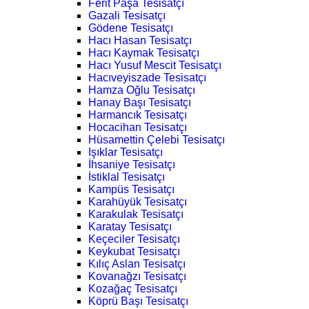
Ferit Paşa Tesisatçı
Gazali Tesisatçı
Gödene Tesisatçı
Hacı Hasan Tesisatçı
Hacı Kaymak Tesisatçı
Hacı Yusuf Mescit Tesisatçı
Hacıveyiszade Tesisatçı
Hamza Oğlu Tesisatçı
Hanay Başı Tesisatçı
Harmancık Tesisatçı
Hocacihan Tesisatçı
Hüsamettin Çelebi Tesisatçı
Işıklar Tesisatçı
İhsaniye Tesisatçı
İstiklal Tesisatçı
Kampüs Tesisatçı
Karahüyük Tesisatçı
Karakulak Tesisatçı
Karatay Tesisatçı
Keçeciler Tesisatçı
Keykubat Tesisatçı
Kılıç Aslan Tesisatçı
Kovanağzı Tesisatçı
Kozağaç Tesisatçı
Köprü Başı Tesisatçı