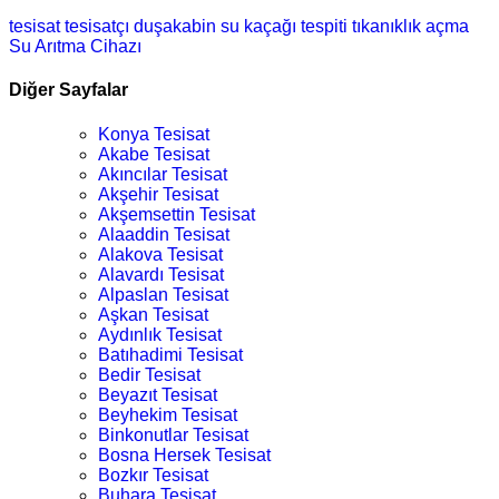
tesisat
tesisatçı
duşakabin
su kaçağı tespiti
tıkanıklık açma
Su Arıtma Cihazı
Diğer Sayfalar
Konya Tesisat
Akabe Tesisat
Akıncılar Tesisat
Akşehir Tesisat
Akşemsettin Tesisat
Alaaddin Tesisat
Alakova Tesisat
Alavardı Tesisat
Alpaslan Tesisat
Aşkan Tesisat
Aydınlık Tesisat
Batıhadimi Tesisat
Bedir Tesisat
Beyazıt Tesisat
Beyhekim Tesisat
Binkonutlar Tesisat
Bosna Hersek Tesisat
Bozkır Tesisat
Buhara Tesisat