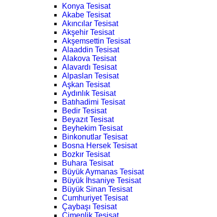
Konya Tesisat
Akabe Tesisat
Akıncılar Tesisat
Akşehir Tesisat
Akşemsettin Tesisat
Alaaddin Tesisat
Alakova Tesisat
Alavardı Tesisat
Alpaslan Tesisat
Aşkan Tesisat
Aydınlık Tesisat
Batıhadimi Tesisat
Bedir Tesisat
Beyazıt Tesisat
Beyhekim Tesisat
Binkonutlar Tesisat
Bosna Hersek Tesisat
Bozkır Tesisat
Buhara Tesisat
Büyük Aymanas Tesisat
Büyük İhsaniye Tesisat
Büyük Sinan Tesisat
Cumhuriyet Tesisat
Çaybaşı Tesisat
Çimenlik Tesisat