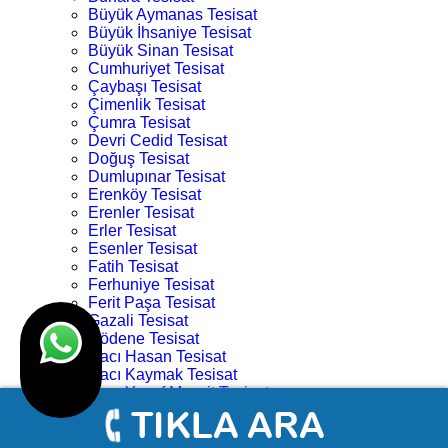
Büyük Aymanas Tesisat
Büyük İhsaniye Tesisat
Büyük Sinan Tesisat
Cumhuriyet Tesisat
Çaybaşı Tesisat
Çimenlik Tesisat
Çumra Tesisat
Devri Cedid Tesisat
Doğuş Tesisat
Dumlupınar Tesisat
Erenköy Tesisat
Erenler Tesisat
Erler Tesisat
Esenler Tesisat
Fatih Tesisat
Ferhuniye Tesisat
Ferit Paşa Tesisat
Gazali Tesisat
Gödene Tesisat
Hacı Hasan Tesisat
Hacı Kaymak Tesisat
Hacı Yusuf Mescit Tesisat
Hacıveyiszade Tesisat
Hamza Oğlu Tesisat
Hanay Başı Tesisat