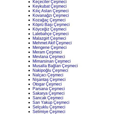
Keçeciler Çeşmeci
Keykubat Çeşmeci
Kılıç Aslan Çeşmeci
Kovanağzı Çeşmeci
Kozağaç Çeşmeci
Köprü Başı Çeşmeci
Köyceğiz Çeşmeci
Lalebahçe Çeşmeci
Malazgirt Çeşmeci
Mehmet Akif Çeşmeci
Mengene Çeşmeci
Meram Çeşmeci
Mevlana Çeşmeci
Mimarsinan Çeşmeci
Musalla Bağları Çeşmeci
Nakipoğlu Çeşmeci
Nalçacı Çeşmeci
Nişantaş Çeşmeci
Otogar Çeşmeci
Parsana Çeşmeci
Sakarya Çeşmeci
Sancak Çeşmeci
Sarı Yakup Çeşmeci
Selçuklu Çeşmeci
Selimiye Çeşmeci