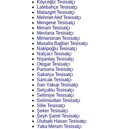
Köyceğiz Tesisatçı
Lalebahçe Tesisatçı
Malazgirt Tesisatçı
Mehmet Akif Tesisatçı
Mengene Tesisatçı
Meram Tesisatçı
Mevlana Tesisatçı
Mimarsinan Tesisatçı
Musalla Bağları Tesisatçı
Nakipoğlu Tesisatçı
Nalçacı Tesisatçı
Nişantaş Tesisatçı
Otogar Tesisatçı
Parsana Tesisatçı
Sakarya Tesisatçı
Sancak Tesisatçı
Sarı Yakup Tesisatçı
Selçuklu Tesisatçı
Selimiye Tesisatçı
Selimsultan Tesisatçı
Sille Tesisatçı
Şeker Tesisatçı
Şeyh Şamil Tesisatçı
Ulubatlı Hasan Tesisatçı
Yaka Meram Tesisatçı