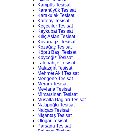
Kampüs Tesisat
Karahüyük Tesisat
Karakulak Tesisat
Karatay Tesisat
Keçeciler Tesisat
Keykubat Tesisat
Kılıç Aslan Tesisat
Kovanağzı Tesisat
Kozağaç Tesisat
Köprü Başı Tesisat
Köyceğiz Tesisat
Lalebahçe Tesisat
Malazgirt Tesisat
Mehmet Akif Tesisat
Mengene Tesisat
Meram Tesisat
Mevlana Tesisat
Mimarsinan Tesisat
Musalla Bağları Tesisat
Nakipoğlu Tesisat
Nalçacı Tesisat
Nişantaş Tesisat
Otogar Tesisat
Parsana Tesisat