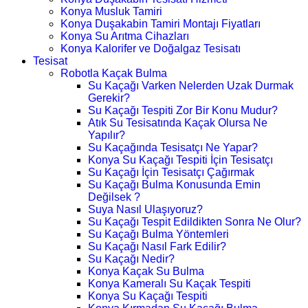
Konya Musluk Tamiri
Konya Duşakabin Tamiri Montajı Fiyatları
Konya Su Arıtma Cihazları
Konya Kalorifer ve Doğalgaz Tesisatı
Tesisat
Robotla Kaçak Bulma
Su Kaçağı Varken Nelerden Uzak Durmak
Gerekir?
Su Kaçağı Tespiti Zor Bir Konu Mudur?
Atık Su Tesisatında Kaçak Olursa Ne
Yapılır?
Su Kaçağında Tesisatçı Ne Yapar?
Konya Su Kaçağı Tespiti İçin Tesisatçı
Su Kaçağı İçin Tesisatçı Çağırmak
Su Kaçağı Bulma Konusunda Emin
Değilsek ?
Suya Nasıl Ulaşıyoruz?
Su Kaçağı Tespit Edildikten Sonra Ne Olur?
Su Kaçağı Bulma Yöntemleri
Su Kaçağı Nasıl Fark Edilir?
Su Kaçağı Nedir?
Konya Kaçak Su Bulma
Konya Kameralı Su Kaçak Tespiti
Konya Su Kaçağı Tespiti