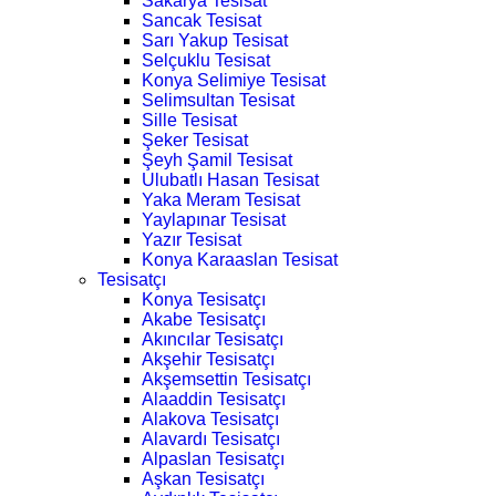
Sakarya Tesisat
Sancak Tesisat
Sarı Yakup Tesisat
Selçuklu Tesisat
Konya Selimiye Tesisat
Selimsultan Tesisat
Sille Tesisat
Şeker Tesisat
Şeyh Şamil Tesisat
Ulubatlı Hasan Tesisat
Yaka Meram Tesisat
Yaylapınar Tesisat
Yazır Tesisat
Konya Karaaslan Tesisat
Tesisatçı
Konya Tesisatçı
Akabe Tesisatçı
Akıncılar Tesisatçı
Akşehir Tesisatçı
Akşemsettin Tesisatçı
Alaaddin Tesisatçı
Alakova Tesisatçı
Alavardı Tesisatçı
Alpaslan Tesisatçı
Aşkan Tesisatçı