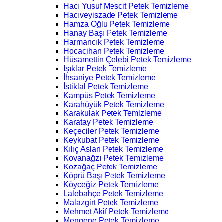
Hacı Yusuf Mescit Petek Temizleme
Hacıveyiszade Petek Temizleme
Hamza Oğlu Petek Temizleme
Hanay Başı Petek Temizleme
Harmancık Petek Temizleme
Hocacihan Petek Temizleme
Hüsamettin Çelebi Petek Temizleme
Işıklar Petek Temizleme
İhsaniye Petek Temizleme
İstiklal Petek Temizleme
Kampüs Petek Temizleme
Karahüyük Petek Temizleme
Karakulak Petek Temizleme
Karatay Petek Temizleme
Keçeciler Petek Temizleme
Keykubat Petek Temizleme
Kılıç Aslan Petek Temizleme
Kovanağzı Petek Temizleme
Kozağaç Petek Temizleme
Köprü Başı Petek Temizleme
Köyceğiz Petek Temizleme
Lalebahçe Petek Temizleme
Malazgirt Petek Temizleme
Mehmet Akif Petek Temizleme
Mengene Petek Temizleme