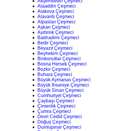
Akşemsettin Çeşmeci
Alaaddin Çeşmeci
Alakova Çeşmeci
Alavardı Çeşmeci
Alpaslan Çeşmeci
Aşkan Çeşmeci
Aydınlık Çeşmeci
Batıhadimi Çeşmeci
Bedir Çeşmeci
Beyazıt Çeşmeci
Beyhekim Çeşmeci
Binkonutlar Çeşmeci
Bosna Hersek Çeşmeci
Bozkır Çeşmeci
Buhara Çeşmeci
Büyük Aymanas Çeşmeci
Büyük İhsaniye Çeşmeci
Büyük Sinan Çeşmeci
Cumhuriyet Çeşmeci
Çaybaşı Çeşmeci
Çimenlik Çeşmeci
Çumra Çeşmeci
Devri Cedid Çeşmeci
Doğuş Çeşmeci
Dumlupınar Çeşmeci