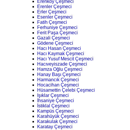
Erenköy Çeşmeci
Erenler Çeşmeci
Erler Çeşmeci
Esenler Çeşmeci
Fatih Çeşmeci
Ferhuniye Çeşmeci
Ferit Paşa Çeşmeci
Gazali Çeşmeci
Gödene Çeşmeci
Hacı Hasan Çeşmeci
Hacı Kaymak Çeşmeci
Hacı Yusuf Mescit Çeşmeci
Hacıveyiszade Çeşmeci
Hamza Oğlu Çeşmeci
Hanay Başı Çeşmeci
Harmancık Çeşmeci
Hocacihan Çeşmeci
Hüsamettin Çelebi Çeşmeci
Işıklar Çeşmeci
İhsaniye Çeşmeci
İstiklal Çeşmeci
Kampüs Çeşmeci
Karahüyük Çeşmeci
Karakulak Çeşmeci
Karatay Çeşmeci