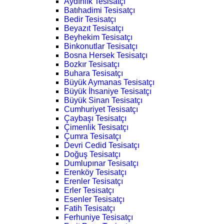
Aydınlık Tesisatçı
Batıhadimi Tesisatçı
Bedir Tesisatçı
Beyazıt Tesisatçı
Beyhekim Tesisatçı
Binkonutlar Tesisatçı
Bosna Hersek Tesisatçı
Bozkır Tesisatçı
Buhara Tesisatçı
Büyük Aymanas Tesisatçı
Büyük İhsaniye Tesisatçı
Büyük Sinan Tesisatçı
Cumhuriyet Tesisatçı
Çaybaşı Tesisatçı
Çimenlik Tesisatçı
Çumra Tesisatçı
Devri Cedid Tesisatçı
Doğuş Tesisatçı
Dumlupınar Tesisatçı
Erenköy Tesisatçı
Erenler Tesisatçı
Erler Tesisatçı
Esenler Tesisatçı
Fatih Tesisatçı
Ferhuniye Tesisatçı