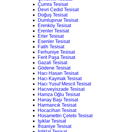
Çumra Tesisat
Devri Cedid Tesisat
Doğuş Tesisat
Dumlupınar Tesisat
Erenköy Tesisat
Erenler Tesisat
Erler Tesisat
Esenler Tesisat
Fatih Tesisat
Ferhuniye Tesisat
Ferit Paşa Tesisat
Gazali Tesisat
Gödene Tesisat
Hacı Hasan Tesisat
Hacı Kaymak Tesisat
Hacı Yusuf Mescit Tesisat
Hacıveyiszade Tesisat
Hamza Oğlu Tesisat
Hanay Başı Tesisat
Harmancık Tesisat
Hocacihan Tesisat
Hüsamettin Çelebi Tesisat
Işıklar Tesisat
İhsaniye Tesisat
İstiklal Tesisat