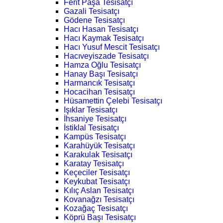
Ferit Paşa Tesisatçı
Gazali Tesisatçı
Gödene Tesisatçı
Hacı Hasan Tesisatçı
Hacı Kaymak Tesisatçı
Hacı Yusuf Mescit Tesisatçı
Hacıveyiszade Tesisatçı
Hamza Oğlu Tesisatçı
Hanay Başı Tesisatçı
Harmancık Tesisatçı
Hocacihan Tesisatçı
Hüsamettin Çelebi Tesisatçı
Işıklar Tesisatçı
İhsaniye Tesisatçı
İstiklal Tesisatçı
Kampüs Tesisatçı
Karahüyük Tesisatçı
Karakulak Tesisatçı
Karatay Tesisatçı
Keçeciler Tesisatçı
Keykubat Tesisatçı
Kılıç Aslan Tesisatçı
Kovanağzı Tesisatçı
Kozağaç Tesisatçı
Köprü Başı Tesisatçı