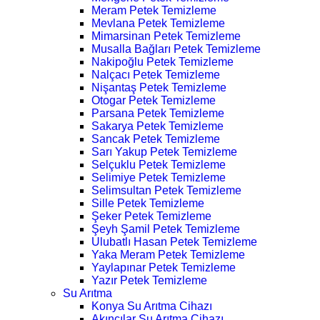
Meram Petek Temizleme
Mevlana Petek Temizleme
Mimarsinan Petek Temizleme
Musalla Bağları Petek Temizleme
Nakipoğlu Petek Temizleme
Nalçacı Petek Temizleme
Nişantaş Petek Temizleme
Otogar Petek Temizleme
Parsana Petek Temizleme
Sakarya Petek Temizleme
Sancak Petek Temizleme
Sarı Yakup Petek Temizleme
Selçuklu Petek Temizleme
Selimiye Petek Temizleme
Selimsultan Petek Temizleme
Sille Petek Temizleme
Şeker Petek Temizleme
Şeyh Şamil Petek Temizleme
Ulubatlı Hasan Petek Temizleme
Yaka Meram Petek Temizleme
Yaylapınar Petek Temizleme
Yazır Petek Temizleme
Su Arıtma
Konya Su Arıtma Cihazı
Akıncılar Su Arıtma Cihazı