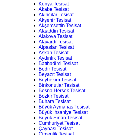
Konya Tesisat
Akabe Tesisat
Akıncılar Tesisat
Akşehir Tesisat
Akşemsettin Tesisat
Alaaddin Tesisat
Alakova Tesisat
Alavardı Tesisat
Alpaslan Tesisat
Aşkan Tesisat
Aydınlık Tesisat
Batıhadimi Tesisat
Bedir Tesisat
Beyazıt Tesisat
Beyhekim Tesisat
Binkonutlar Tesisat
Bosna Hersek Tesisat
Bozkır Tesisat
Buhara Tesisat
Büyük Aymanas Tesisat
Büyük İhsaniye Tesisat
Büyük Sinan Tesisat
Cumhuriyet Tesisat
Çaybaşı Tesisat
Çimenlik Tesisat