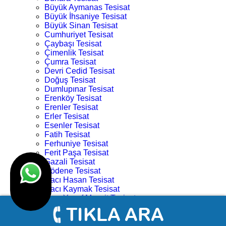
Büyük Aymanas Tesisat
Büyük İhsaniye Tesisat
Büyük Sinan Tesisat
Cumhuriyet Tesisat
Çaybaşı Tesisat
Çimenlik Tesisat
Çumra Tesisat
Devri Cedid Tesisat
Doğuş Tesisat
Dumlupınar Tesisat
Erenköy Tesisat
Erenler Tesisat
Erler Tesisat
Esenler Tesisat
Fatih Tesisat
Ferhuniye Tesisat
Ferit Paşa Tesisat
Gazali Tesisat
Gödene Tesisat
Hacı Hasan Tesisat
Hacı Kaymak Tesisat
Hacı Yusuf Mescit Tesisat
Hacıveyiszade Tesisat
Hamza Oğlu Tesisat
Hanay Başı Tesisat