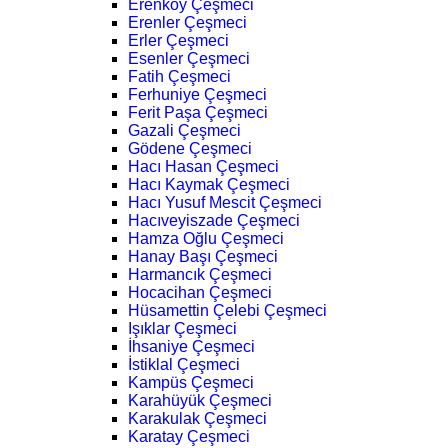
Erenköy Çeşmeci
Erenler Çeşmeci
Erler Çeşmeci
Esenler Çeşmeci
Fatih Çeşmeci
Ferhuniye Çeşmeci
Ferit Paşa Çeşmeci
Gazali Çeşmeci
Gödene Çeşmeci
Hacı Hasan Çeşmeci
Hacı Kaymak Çeşmeci
Hacı Yusuf Mescit Çeşmeci
Hacıveyiszade Çeşmeci
Hamza Oğlu Çeşmeci
Hanay Başı Çeşmeci
Harmancık Çeşmeci
Hocacihan Çeşmeci
Hüsamettin Çelebi Çeşmeci
Işıklar Çeşmeci
İhsaniye Çeşmeci
İstiklal Çeşmeci
Kampüs Çeşmeci
Karahüyük Çeşmeci
Karakulak Çeşmeci
Karatay Çeşmeci