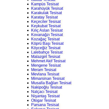
Kampüs Tesisat
Karahüyük Tesisat
Karakulak Tesisat
Karatay Tesisat
Keçeciler Tesisat
Keykubat Tesisat
Kılıç Aslan Tesisat
Kovanağzı Tesisat
Kozağaç Tesisat
Köprü Başı Tesisat
Köyceğiz Tesisat
Lalebahçe Tesisat
Malazgirt Tesisat
Mehmet Akif Tesisat
Mengene Tesisat
Meram Tesisat
Mevlana Tesisat
Mimarsinan Tesisat
Musalla Bağları Tesisat
Nakipoğlu Tesisat
Nalçacı Tesisat
Nişantaş Tesisat
Otogar Tesisat
Parsana Tesisat