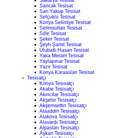
Sakarya Tesisat
Sancak Tesisat
Sarı Yakup Tesisat
Selçuklu Tesisat
Konya Selimiye Tesisat
Selimsultan Tesisat
Sille Tesisat
Şeker Tesisat
Şeyh Şamil Tesisat
Ulubatlı Hasan Tesisat
Yaka Meram Tesisat
Yaylapınar Tesisat
Yazır Tesisat
Konya Karaaslan Tesisat
Tesisatçı
Konya Tesisatçı
Akabe Tesisatçı
Akıncılar Tesisatçı
Akşehir Tesisatçı
Akşemsettin Tesisatçı
Alaaddin Tesisatçı
Alakova Tesisatçı
Alavardı Tesisatçı
Alpaslan Tesisatçı
Aşkan Tesisatçı