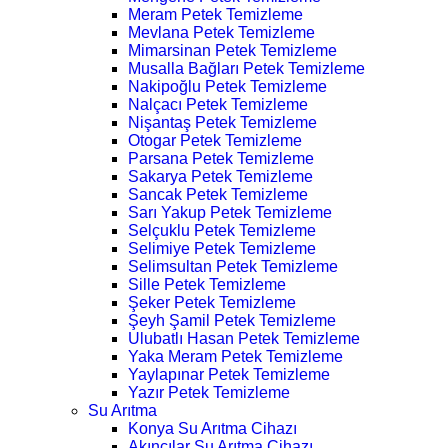
Meram Petek Temizleme
Mevlana Petek Temizleme
Mimarsinan Petek Temizleme
Musalla Bağları Petek Temizleme
Nakipoğlu Petek Temizleme
Nalçacı Petek Temizleme
Nişantaş Petek Temizleme
Otogar Petek Temizleme
Parsana Petek Temizleme
Sakarya Petek Temizleme
Sancak Petek Temizleme
Sarı Yakup Petek Temizleme
Selçuklu Petek Temizleme
Selimiye Petek Temizleme
Selimsultan Petek Temizleme
Sille Petek Temizleme
Şeker Petek Temizleme
Şeyh Şamil Petek Temizleme
Ulubatlı Hasan Petek Temizleme
Yaka Meram Petek Temizleme
Yaylapınar Petek Temizleme
Yazır Petek Temizleme
Su Arıtma
Konya Su Arıtma Cihazı
Akıncılar Su Arıtma Cihazı