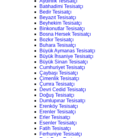
Aydınlık Tesisatçı
Batıhadimi Tesisatçı
Bedir Tesisatçı
Beyazıt Tesisatçı
Beyhekim Tesisatçı
Binkonutlar Tesisatçı
Bosna Hersek Tesisatçı
Bozkır Tesisatçı
Buhara Tesisatçı
Büyük Aymanas Tesisatçı
Büyük İhsaniye Tesisatçı
Büyük Sinan Tesisatçı
Cumhuriyet Tesisatçı
Çaybaşı Tesisatçı
Çimenlik Tesisatçı
Çumra Tesisatçı
Devri Cedid Tesisatçı
Doğuş Tesisatçı
Dumlupınar Tesisatçı
Erenköy Tesisatçı
Erenler Tesisatçı
Erler Tesisatçı
Esenler Tesisatçı
Fatih Tesisatçı
Ferhuniye Tesisatçı