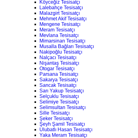
Köyceğiz Tesisatçı
Lalebahçe Tesisatçı
Malazgirt Tesisatçı
Mehmet Akif Tesisatçı
Mengene Tesisatçı
Meram Tesisatçı
Mevlana Tesisatçı
Mimarsinan Tesisatçı
Musalla Bağları Tesisatçı
Nakipoğlu Tesisatçı
Nalçacı Tesisatçı
Nişantaş Tesisatçı
Otogar Tesisatçı
Parsana Tesisatçı
Sakarya Tesisatçı
Sancak Tesisatçı
Sarı Yakup Tesisatçı
Selçuklu Tesisatçı
Selimiye Tesisatçı
Selimsultan Tesisatçı
Sille Tesisatçı
Şeker Tesisatçı
Şeyh Şamil Tesisatçı
Ulubatlı Hasan Tesisatçı
Yaka Meram Tesisatçı