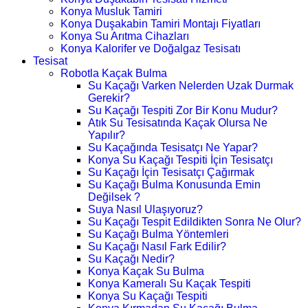
Konya Musluk Tamiri
Konya Duşakabin Tamiri Montajı Fiyatları
Konya Su Arıtma Cihazları
Konya Kalorifer ve Doğalgaz Tesisatı
Tesisat
Robotla Kaçak Bulma
Su Kaçağı Varken Nelerden Uzak Durmak
Gerekir?
Su Kaçağı Tespiti Zor Bir Konu Mudur?
Atık Su Tesisatında Kaçak Olursa Ne
Yapılır?
Su Kaçağında Tesisatçı Ne Yapar?
Konya Su Kaçağı Tespiti İçin Tesisatçı
Su Kaçağı İçin Tesisatçı Çağırmak
Su Kaçağı Bulma Konusunda Emin
Değilsek ?
Suya Nasıl Ulaşıyoruz?
Su Kaçağı Tespit Edildikten Sonra Ne Olur?
Su Kaçağı Bulma Yöntemleri
Su Kaçağı Nasıl Fark Edilir?
Su Kaçağı Nedir?
Konya Kaçak Su Bulma
Konya Kameralı Su Kaçak Tespiti
Konya Su Kaçağı Tespiti