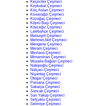
Keçeciler Çeşmeci
Keykubat Çeşmeci
Kılıç Aslan Çeşmeci
Kovanağzı Çeşmeci
Kozağaç Çeşmeci
Köprü Başı Çeşmeci
Köyceğiz Çeşmeci
Lalebahçe Çeşmeci
Malazgirt Çeşmeci
Mehmet Akif Çeşmeci
Mengene Çeşmeci
Meram Çeşmeci
Mevlana Çeşmeci
Mimarsinan Çeşmeci
Musalla Bağları Çeşmeci
Nakipoğlu Çeşmeci
Nalçacı Çeşmeci
Nişantaş Çeşmeci
Otogar Çeşmeci
Parsana Çeşmeci
Sakarya Çeşmeci
Sancak Çeşmeci
Sarı Yakup Çeşmeci
Selçuklu Çeşmeci
Selimiye Çeşmeci