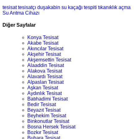
tesisat
tesisatçı
duşakabin
su kaçağı tespiti
tıkanıklık açma
Su Arıtma Cihazı
Diğer Sayfalar
Konya Tesisat
Akabe Tesisat
Akıncılar Tesisat
Akşehir Tesisat
Akşemsettin Tesisat
Alaaddin Tesisat
Alakova Tesisat
Alavardı Tesisat
Alpaslan Tesisat
Aşkan Tesisat
Aydınlık Tesisat
Batıhadimi Tesisat
Bedir Tesisat
Beyazıt Tesisat
Beyhekim Tesisat
Binkonutlar Tesisat
Bosna Hersek Tesisat
Bozkır Tesisat
Buhara Tesisat