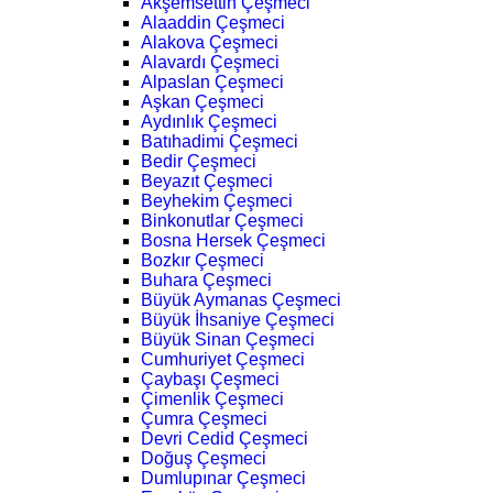
Akşemsettin Çeşmeci
Alaaddin Çeşmeci
Alakova Çeşmeci
Alavardı Çeşmeci
Alpaslan Çeşmeci
Aşkan Çeşmeci
Aydınlık Çeşmeci
Batıhadimi Çeşmeci
Bedir Çeşmeci
Beyazıt Çeşmeci
Beyhekim Çeşmeci
Binkonutlar Çeşmeci
Bosna Hersek Çeşmeci
Bozkır Çeşmeci
Buhara Çeşmeci
Büyük Aymanas Çeşmeci
Büyük İhsaniye Çeşmeci
Büyük Sinan Çeşmeci
Cumhuriyet Çeşmeci
Çaybaşı Çeşmeci
Çimenlik Çeşmeci
Çumra Çeşmeci
Devri Cedid Çeşmeci
Doğuş Çeşmeci
Dumlupınar Çeşmeci