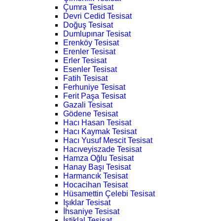
Çumra Tesisat
Devri Cedid Tesisat
Doğuş Tesisat
Dumlupınar Tesisat
Erenköy Tesisat
Erenler Tesisat
Erler Tesisat
Esenler Tesisat
Fatih Tesisat
Ferhuniye Tesisat
Ferit Paşa Tesisat
Gazali Tesisat
Gödene Tesisat
Hacı Hasan Tesisat
Hacı Kaymak Tesisat
Hacı Yusuf Mescit Tesisat
Hacıveyiszade Tesisat
Hamza Oğlu Tesisat
Hanay Başı Tesisat
Harmancık Tesisat
Hocacihan Tesisat
Hüsamettin Çelebi Tesisat
Işıklar Tesisat
İhsaniye Tesisat
İstiklal Tesisat