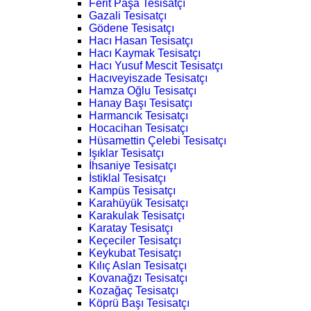
Ferit Paşa Tesisatçı
Gazali Tesisatçı
Gödene Tesisatçı
Hacı Hasan Tesisatçı
Hacı Kaymak Tesisatçı
Hacı Yusuf Mescit Tesisatçı
Hacıveyiszade Tesisatçı
Hamza Oğlu Tesisatçı
Hanay Başı Tesisatçı
Harmancık Tesisatçı
Hocacihan Tesisatçı
Hüsamettin Çelebi Tesisatçı
Işıklar Tesisatçı
İhsaniye Tesisatçı
İstiklal Tesisatçı
Kampüs Tesisatçı
Karahüyük Tesisatçı
Karakulak Tesisatçı
Karatay Tesisatçı
Keçeciler Tesisatçı
Keykubat Tesisatçı
Kılıç Aslan Tesisatçı
Kovanağzı Tesisatçı
Kozağaç Tesisatçı
Köprü Başı Tesisatçı