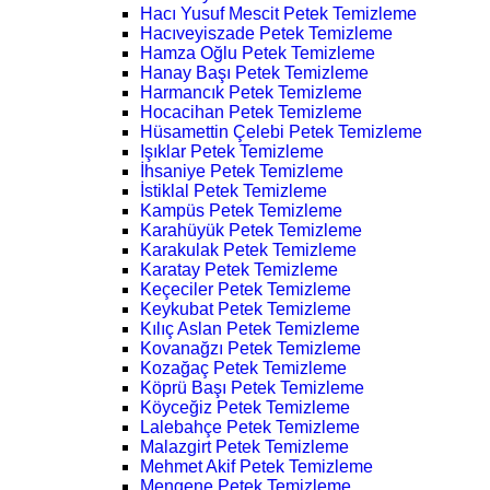
Hacı Yusuf Mescit Petek Temizleme
Hacıveyiszade Petek Temizleme
Hamza Oğlu Petek Temizleme
Hanay Başı Petek Temizleme
Harmancık Petek Temizleme
Hocacihan Petek Temizleme
Hüsamettin Çelebi Petek Temizleme
Işıklar Petek Temizleme
İhsaniye Petek Temizleme
İstiklal Petek Temizleme
Kampüs Petek Temizleme
Karahüyük Petek Temizleme
Karakulak Petek Temizleme
Karatay Petek Temizleme
Keçeciler Petek Temizleme
Keykubat Petek Temizleme
Kılıç Aslan Petek Temizleme
Kovanağzı Petek Temizleme
Kozağaç Petek Temizleme
Köprü Başı Petek Temizleme
Köyceğiz Petek Temizleme
Lalebahçe Petek Temizleme
Malazgirt Petek Temizleme
Mehmet Akif Petek Temizleme
Mengene Petek Temizleme