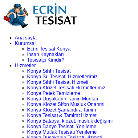
Ana sayfa
Kurumsal
Ecrin Tesisat Konya
İnsan Kaynakları
Tesisatçı Kimdir?
Hizmetler
Konya Sıhhi Tesisat
Konya Su Tesisatı Hizmetlerimiz
Konya Sıhhi Tesisat Hizmeti
Konya Klozet Tesisatı Hizmetlerimiz
Konya Petek Temizleme
Konya Duşakabin Tamiri Montajı
Konya Klozet Sifon Musluk Onarımı
Konya Klozet Şamandıra Tamiri
Konya Tesisat & Tamirat Hizmeti
Konya Batarya, klozet, musluk değişimi
Konya Banyo Tesisatı Yenileme
Konya Mutfak Tesisatı Yenileme
Konya Duşakabin Tesisatı Hizmeti