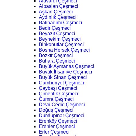
Alavardı Çeşmeci
Alpaslan Çeşmeci
Aşkan Çeşmeci
Aydınlık Çeşmeci
Batıhadimi Çeşmeci
Bedir Çeşmeci
Beyazıt Çeşmeci
Beyhekim Çeşmeci
Binkonutlar Çeşmeci
Bosna Hersek Çeşmeci
Bozkır Çeşmeci
Buhara Çeşmeci
Büyük Aymanas Çeşmeci
Büyük İhsaniye Çeşmeci
Büyük Sinan Çeşmeci
Cumhuriyet Çeşmeci
Çaybaşı Çeşmeci
Çimenlik Çeşmeci
Çumra Çeşmeci
Devri Cedid Çeşmeci
Doğuş Çeşmeci
Dumlupınar Çeşmeci
Erenköy Çeşmeci
Erenler Çeşmeci
Erler Çeşmeci