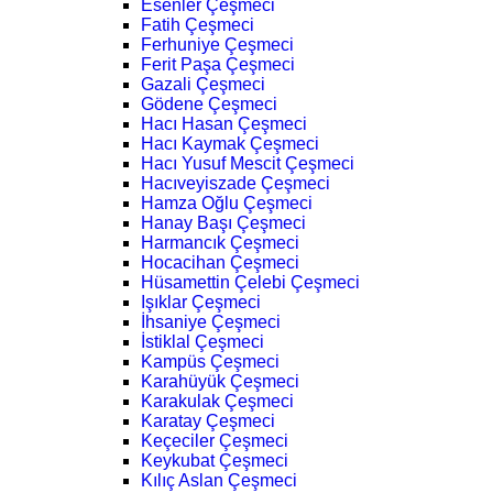
Esenler Çeşmeci
Fatih Çeşmeci
Ferhuniye Çeşmeci
Ferit Paşa Çeşmeci
Gazali Çeşmeci
Gödene Çeşmeci
Hacı Hasan Çeşmeci
Hacı Kaymak Çeşmeci
Hacı Yusuf Mescit Çeşmeci
Hacıveyiszade Çeşmeci
Hamza Oğlu Çeşmeci
Hanay Başı Çeşmeci
Harmancık Çeşmeci
Hocacihan Çeşmeci
Hüsamettin Çelebi Çeşmeci
Işıklar Çeşmeci
İhsaniye Çeşmeci
İstiklal Çeşmeci
Kampüs Çeşmeci
Karahüyük Çeşmeci
Karakulak Çeşmeci
Karatay Çeşmeci
Keçeciler Çeşmeci
Keykubat Çeşmeci
Kılıç Aslan Çeşmeci