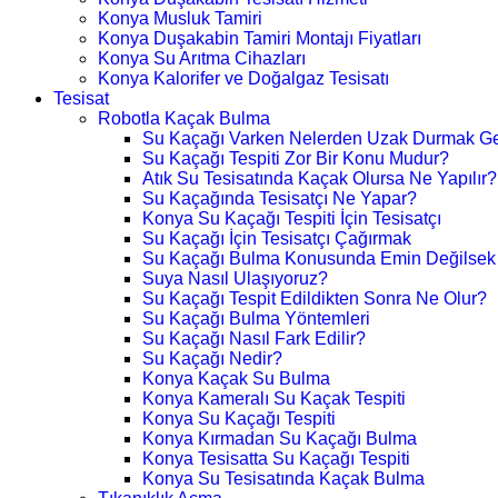
Konya Musluk Tamiri
Konya Duşakabin Tamiri Montajı Fiyatları
Konya Su Arıtma Cihazları
Konya Kalorifer ve Doğalgaz Tesisatı
Tesisat
Robotla Kaçak Bulma
Su Kaçağı Varken Nelerden Uzak Durmak Ge
Su Kaçağı Tespiti Zor Bir Konu Mudur?
Atık Su Tesisatında Kaçak Olursa Ne Yapılır?
Su Kaçağında Tesisatçı Ne Yapar?
Konya Su Kaçağı Tespiti İçin Tesisatçı
Su Kaçağı İçin Tesisatçı Çağırmak
Su Kaçağı Bulma Konusunda Emin Değilsek
Suya Nasıl Ulaşıyoruz?
Su Kaçağı Tespit Edildikten Sonra Ne Olur?
Su Kaçağı Bulma Yöntemleri
Su Kaçağı Nasıl Fark Edilir?
Su Kaçağı Nedir?
Konya Kaçak Su Bulma
Konya Kameralı Su Kaçak Tespiti
Konya Su Kaçağı Tespiti
Konya Kırmadan Su Kaçağı Bulma
Konya Tesisatta Su Kaçağı Tespiti
Konya Su Tesisatında Kaçak Bulma