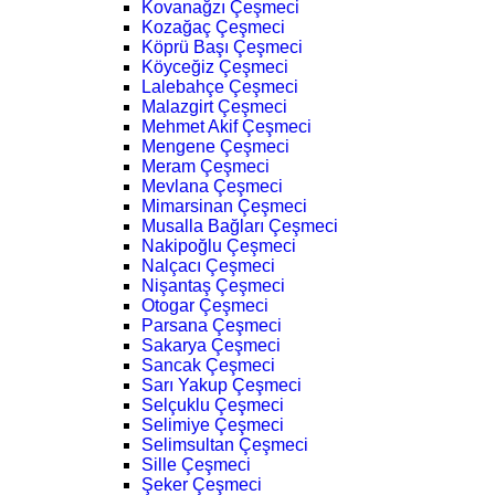
Kovanağzı Çeşmeci
Kozağaç Çeşmeci
Köprü Başı Çeşmeci
Köyceğiz Çeşmeci
Lalebahçe Çeşmeci
Malazgirt Çeşmeci
Mehmet Akif Çeşmeci
Mengene Çeşmeci
Meram Çeşmeci
Mevlana Çeşmeci
Mimarsinan Çeşmeci
Musalla Bağları Çeşmeci
Nakipoğlu Çeşmeci
Nalçacı Çeşmeci
Nişantaş Çeşmeci
Otogar Çeşmeci
Parsana Çeşmeci
Sakarya Çeşmeci
Sancak Çeşmeci
Sarı Yakup Çeşmeci
Selçuklu Çeşmeci
Selimiye Çeşmeci
Selimsultan Çeşmeci
Sille Çeşmeci
Şeker Çeşmeci