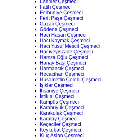
Esenler Çeşmeci
Fatih Çeşmeci
Ferhuniye Çeşmeci
Ferit Paşa Çeşmeci
Gazali Çeşmeci
Gödene Çeşmeci
Hacı Hasan Çeşmeci
Hacı Kaymak Çeşmeci
Hacı Yusuf Mescit Çeşmeci
Hacıveyiszade Çeşmeci
Hamza Oğlu Çeşmeci
Hanay Başı Çeşmeci
Harmancık Çeşmeci
Hocacihan Çeşmeci
Hüsamettin Çelebi Çeşmeci
Işıklar Çeşmeci
İhsaniye Çeşmeci
İstiklal Çeşmeci
Kampüs Çeşmeci
Karahüyük Çeşmeci
Karakulak Çeşmeci
Karatay Çeşmeci
Keçeciler Çeşmeci
Keykubat Çeşmeci
Kılıç Aslan Çeşmeci