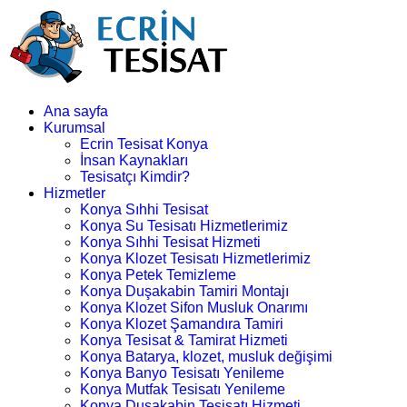
Ana sayfa
Kurumsal
Ecrin Tesisat Konya
İnsan Kaynakları
Tesisatçı Kimdir?
Hizmetler
Konya Sıhhi Tesisat
Konya Su Tesisatı Hizmetlerimiz
Konya Sıhhi Tesisat Hizmeti
Konya Klozet Tesisatı Hizmetlerimiz
Konya Petek Temizleme
Konya Duşakabin Tamiri Montajı
Konya Klozet Sifon Musluk Onarımı
Konya Klozet Şamandıra Tamiri
Konya Tesisat & Tamirat Hizmeti
Konya Batarya, klozet, musluk değişimi
Konya Banyo Tesisatı Yenileme
Konya Mutfak Tesisatı Yenileme
Konya Duşakabin Tesisatı Hizmeti