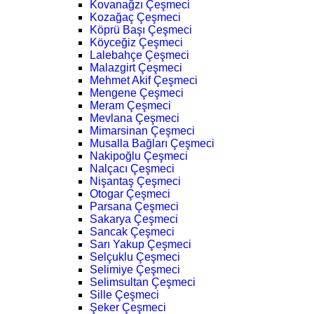
Kovanağzı Çeşmeci
Kozağaç Çeşmeci
Köprü Başı Çeşmeci
Köyceğiz Çeşmeci
Lalebahçe Çeşmeci
Malazgirt Çeşmeci
Mehmet Akif Çeşmeci
Mengene Çeşmeci
Meram Çeşmeci
Mevlana Çeşmeci
Mimarsinan Çeşmeci
Musalla Bağları Çeşmeci
Nakipoğlu Çeşmeci
Nalçacı Çeşmeci
Nişantaş Çeşmeci
Otogar Çeşmeci
Parsana Çeşmeci
Sakarya Çeşmeci
Sancak Çeşmeci
Sarı Yakup Çeşmeci
Selçuklu Çeşmeci
Selimiye Çeşmeci
Selimsultan Çeşmeci
Sille Çeşmeci
Şeker Çeşmeci