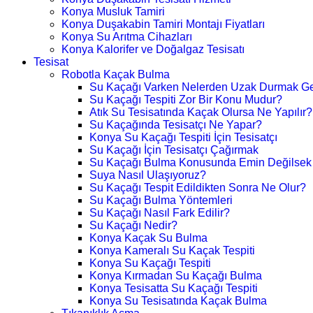
Konya Musluk Tamiri
Konya Duşakabin Tamiri Montajı Fiyatları
Konya Su Arıtma Cihazları
Konya Kalorifer ve Doğalgaz Tesisatı
Tesisat
Robotla Kaçak Bulma
Su Kaçağı Varken Nelerden Uzak Durmak Ge
Su Kaçağı Tespiti Zor Bir Konu Mudur?
Atık Su Tesisatında Kaçak Olursa Ne Yapılır?
Su Kaçağında Tesisatçı Ne Yapar?
Konya Su Kaçağı Tespiti İçin Tesisatçı
Su Kaçağı İçin Tesisatçı Çağırmak
Su Kaçağı Bulma Konusunda Emin Değilsek
Suya Nasıl Ulaşıyoruz?
Su Kaçağı Tespit Edildikten Sonra Ne Olur?
Su Kaçağı Bulma Yöntemleri
Su Kaçağı Nasıl Fark Edilir?
Su Kaçağı Nedir?
Konya Kaçak Su Bulma
Konya Kameralı Su Kaçak Tespiti
Konya Su Kaçağı Tespiti
Konya Kırmadan Su Kaçağı Bulma
Konya Tesisatta Su Kaçağı Tespiti
Konya Su Tesisatında Kaçak Bulma