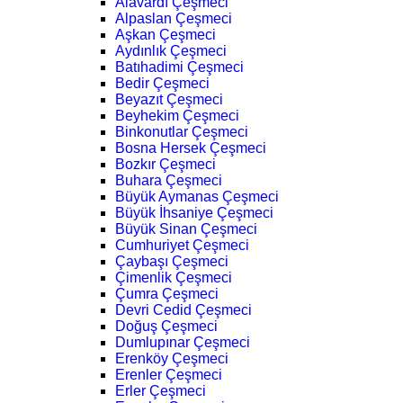
Alavardı Çeşmeci
Alpaslan Çeşmeci
Aşkan Çeşmeci
Aydınlık Çeşmeci
Batıhadimi Çeşmeci
Bedir Çeşmeci
Beyazıt Çeşmeci
Beyhekim Çeşmeci
Binkonutlar Çeşmeci
Bosna Hersek Çeşmeci
Bozkır Çeşmeci
Buhara Çeşmeci
Büyük Aymanas Çeşmeci
Büyük İhsaniye Çeşmeci
Büyük Sinan Çeşmeci
Cumhuriyet Çeşmeci
Çaybaşı Çeşmeci
Çimenlik Çeşmeci
Çumra Çeşmeci
Devri Cedid Çeşmeci
Doğuş Çeşmeci
Dumlupınar Çeşmeci
Erenköy Çeşmeci
Erenler Çeşmeci
Erler Çeşmeci