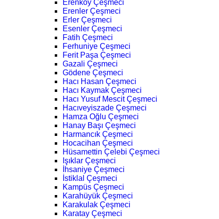
Erenköy Çeşmeci
Erenler Çeşmeci
Erler Çeşmeci
Esenler Çeşmeci
Fatih Çeşmeci
Ferhuniye Çeşmeci
Ferit Paşa Çeşmeci
Gazali Çeşmeci
Gödene Çeşmeci
Hacı Hasan Çeşmeci
Hacı Kaymak Çeşmeci
Hacı Yusuf Mescit Çeşmeci
Hacıveyiszade Çeşmeci
Hamza Oğlu Çeşmeci
Hanay Başı Çeşmeci
Harmancık Çeşmeci
Hocacihan Çeşmeci
Hüsamettin Çelebi Çeşmeci
Işıklar Çeşmeci
İhsaniye Çeşmeci
İstiklal Çeşmeci
Kampüs Çeşmeci
Karahüyük Çeşmeci
Karakulak Çeşmeci
Karatay Çeşmeci