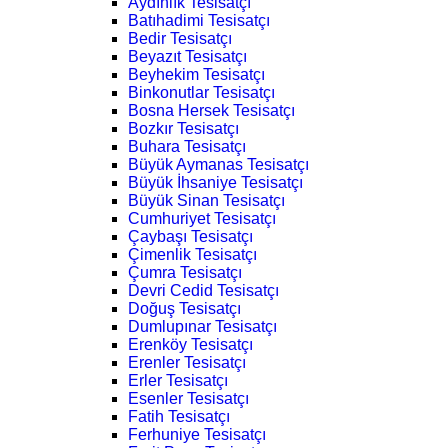
Aydınlık Tesisatçı
Batıhadimi Tesisatçı
Bedir Tesisatçı
Beyazıt Tesisatçı
Beyhekim Tesisatçı
Binkonutlar Tesisatçı
Bosna Hersek Tesisatçı
Bozkır Tesisatçı
Buhara Tesisatçı
Büyük Aymanas Tesisatçı
Büyük İhsaniye Tesisatçı
Büyük Sinan Tesisatçı
Cumhuriyet Tesisatçı
Çaybaşı Tesisatçı
Çimenlik Tesisatçı
Çumra Tesisatçı
Devri Cedid Tesisatçı
Doğuş Tesisatçı
Dumlupınar Tesisatçı
Erenköy Tesisatçı
Erenler Tesisatçı
Erler Tesisatçı
Esenler Tesisatçı
Fatih Tesisatçı
Ferhuniye Tesisatçı