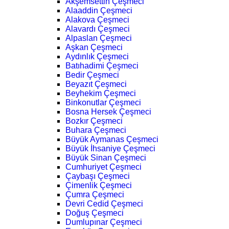
Akşemsettin Çeşmeci
Alaaddin Çeşmeci
Alakova Çeşmeci
Alavardı Çeşmeci
Alpaslan Çeşmeci
Aşkan Çeşmeci
Aydınlık Çeşmeci
Batıhadimi Çeşmeci
Bedir Çeşmeci
Beyazıt Çeşmeci
Beyhekim Çeşmeci
Binkonutlar Çeşmeci
Bosna Hersek Çeşmeci
Bozkır Çeşmeci
Buhara Çeşmeci
Büyük Aymanas Çeşmeci
Büyük İhsaniye Çeşmeci
Büyük Sinan Çeşmeci
Cumhuriyet Çeşmeci
Çaybaşı Çeşmeci
Çimenlik Çeşmeci
Çumra Çeşmeci
Devri Cedid Çeşmeci
Doğuş Çeşmeci
Dumlupınar Çeşmeci