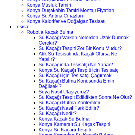
Konya Musluk Tamiri
Konya Duşakabin Tamiri Montajı Fiyatları
Konya Su Arıtma Cihazları
Konya Kalorifer ve Doğalgaz Tesisatı
Tesisat
Robotla Kaçak Bulma
Su Kaçağı Varken Nelerden Uzak Durmak
Gerekir?
Su Kaçağı Tespiti Zor Bir Konu Mudur?
Atık Su Tesisatında Kaçak Olursa Ne
Yapılır?
Su Kaçağında Tesisatçı Ne Yapar?
Konya Su Kaçağı Tespiti İçin Tesisatçı
Su Kaçağı İçin Tesisatçı Çağırmak
Su Kaçağı Bulma Konusunda Emin
Değilsek ?
Suya Nasıl Ulaşıyoruz?
Su Kaçağı Tespit Edildikten Sonra Ne Olur?
Su Kaçağı Bulma Yöntemleri
Su Kaçağı Nasıl Fark Edilir?
Su Kaçağı Nedir?
Konya Kaçak Su Bulma
Konya Kameralı Su Kaçak Tespiti
Konya Su Kaçağı Tespiti