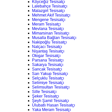
Köyceğiz Tesisatçı
Lalebahçe Tesisatçı
Malazgirt Tesisatçı
Mehmet Akif Tesisatçı
Mengene Tesisatçı
Meram Tesisatçı
Mevlana Tesisatçı
Mimarsinan Tesisatçı
Musalla Bağları Tesisatçı
Nakipoğlu Tesisatçı
Nalçacı Tesisatçı
Nişantaş Tesisatçı
Otogar Tesisatçı
Parsana Tesisatçı
Sakarya Tesisatçı
Sancak Tesisatçı
Sarı Yakup Tesisatçı
Selçuklu Tesisatçı
Selimiye Tesisatçı
Selimsultan Tesisatçı
Sille Tesisatçı
Şeker Tesisatçı
Şeyh Şamil Tesisatçı
Ulubatlı Hasan Tesisatçı
Yaka Meram Tesisatçı