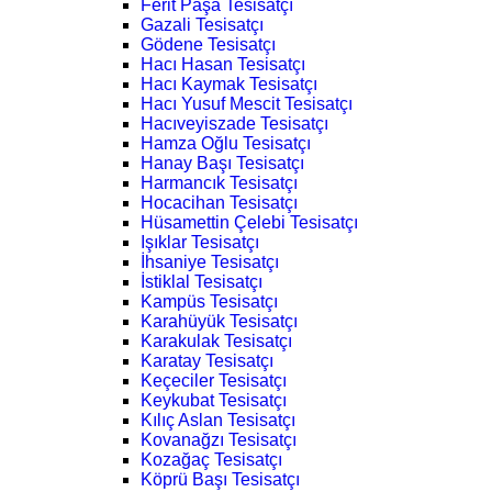
Ferit Paşa Tesisatçı
Gazali Tesisatçı
Gödene Tesisatçı
Hacı Hasan Tesisatçı
Hacı Kaymak Tesisatçı
Hacı Yusuf Mescit Tesisatçı
Hacıveyiszade Tesisatçı
Hamza Oğlu Tesisatçı
Hanay Başı Tesisatçı
Harmancık Tesisatçı
Hocacihan Tesisatçı
Hüsamettin Çelebi Tesisatçı
Işıklar Tesisatçı
İhsaniye Tesisatçı
İstiklal Tesisatçı
Kampüs Tesisatçı
Karahüyük Tesisatçı
Karakulak Tesisatçı
Karatay Tesisatçı
Keçeciler Tesisatçı
Keykubat Tesisatçı
Kılıç Aslan Tesisatçı
Kovanağzı Tesisatçı
Kozağaç Tesisatçı
Köprü Başı Tesisatçı