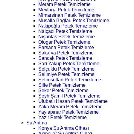
Meram Petek Temizleme
Mevlana Petek Temizleme
Mimarsinan Petek Temizleme
Musalla Bağları Petek Temizleme
Nakipoğlu Petek Temizleme
Nalçacı Petek Temizleme
Nişantaş Petek Temizleme
Otogar Petek Temizleme
Parsana Petek Temizleme
Sakarya Petek Temizleme
Sancak Petek Temizleme
Sarı Yakup Petek Temizleme
Selçuklu Petek Temizleme
Selimiye Petek Temizleme
Selimsultan Petek Temizleme
Sille Petek Temizleme
Şeker Petek Temizleme
Şeyh Şamil Petek Temizleme
Ulubatlı Hasan Petek Temizleme
Yaka Meram Petek Temizleme
Yaylapınar Petek Temizleme
Yazır Petek Temizleme
Su Arıtma
Konya Su Arıtma Cihazı
Akıncılar Su Arıtma Cihazı