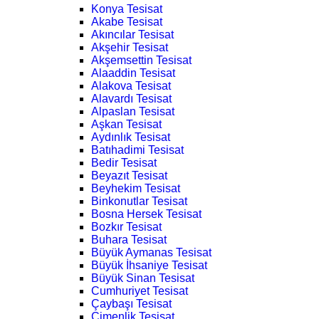
Konya Tesisat
Akabe Tesisat
Akıncılar Tesisat
Akşehir Tesisat
Akşemsettin Tesisat
Alaaddin Tesisat
Alakova Tesisat
Alavardı Tesisat
Alpaslan Tesisat
Aşkan Tesisat
Aydınlık Tesisat
Batıhadimi Tesisat
Bedir Tesisat
Beyazıt Tesisat
Beyhekim Tesisat
Binkonutlar Tesisat
Bosna Hersek Tesisat
Bozkır Tesisat
Buhara Tesisat
Büyük Aymanas Tesisat
Büyük İhsaniye Tesisat
Büyük Sinan Tesisat
Cumhuriyet Tesisat
Çaybaşı Tesisat
Çimenlik Tesisat