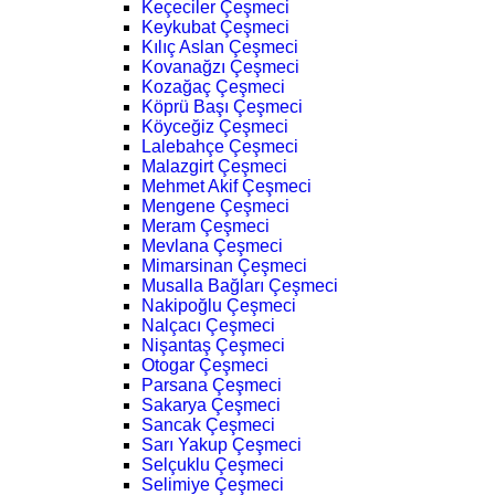
Keçeciler Çeşmeci
Keykubat Çeşmeci
Kılıç Aslan Çeşmeci
Kovanağzı Çeşmeci
Kozağaç Çeşmeci
Köprü Başı Çeşmeci
Köyceğiz Çeşmeci
Lalebahçe Çeşmeci
Malazgirt Çeşmeci
Mehmet Akif Çeşmeci
Mengene Çeşmeci
Meram Çeşmeci
Mevlana Çeşmeci
Mimarsinan Çeşmeci
Musalla Bağları Çeşmeci
Nakipoğlu Çeşmeci
Nalçacı Çeşmeci
Nişantaş Çeşmeci
Otogar Çeşmeci
Parsana Çeşmeci
Sakarya Çeşmeci
Sancak Çeşmeci
Sarı Yakup Çeşmeci
Selçuklu Çeşmeci
Selimiye Çeşmeci