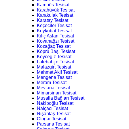
Kampüs Tesisat
Karahüyük Tesisat
Karakulak Tesisat
Karatay Tesisat
Keçeciler Tesisat
Keykubat Tesisat
Kılıç Aslan Tesisat
Kovanağzı Tesisat
Kozağaç Tesisat
Köprü Başı Tesisat
Köyceğiz Tesisat
Lalebahçe Tesisat
Malazgirt Tesisat
Mehmet Akif Tesisat
Mengene Tesisat
Meram Tesisat
Mevlana Tesisat
Mimarsinan Tesisat
Musalla Bağları Tesisat
Nakipoğlu Tesisat
Nalçacı Tesisat
Nişantaş Tesisat
Otogar Tesisat
Parsana Tesisat