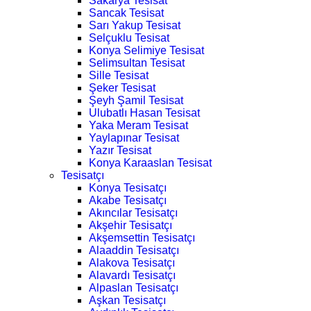
Sakarya Tesisat
Sancak Tesisat
Sarı Yakup Tesisat
Selçuklu Tesisat
Konya Selimiye Tesisat
Selimsultan Tesisat
Sille Tesisat
Şeker Tesisat
Şeyh Şamil Tesisat
Ulubatlı Hasan Tesisat
Yaka Meram Tesisat
Yaylapınar Tesisat
Yazır Tesisat
Konya Karaaslan Tesisat
Tesisatçı
Konya Tesisatçı
Akabe Tesisatçı
Akıncılar Tesisatçı
Akşehir Tesisatçı
Akşemsettin Tesisatçı
Alaaddin Tesisatçı
Alakova Tesisatçı
Alavardı Tesisatçı
Alpaslan Tesisatçı
Aşkan Tesisatçı