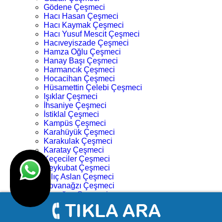
Gödene Çeşmeci
Hacı Hasan Çeşmeci
Hacı Kaymak Çeşmeci
Hacı Yusuf Mescit Çeşmeci
Hacıveyiszade Çeşmeci
Hamza Oğlu Çeşmeci
Hanay Başı Çeşmeci
Harmancık Çeşmeci
Hocacihan Çeşmeci
Hüsamettin Çelebi Çeşmeci
Işıklar Çeşmeci
İhsaniye Çeşmeci
İstiklal Çeşmeci
Kampüs Çeşmeci
Karahüyük Çeşmeci
Karakulak Çeşmeci
Karatay Çeşmeci
Keçeciler Çeşmeci
Keykubat Çeşmeci
Kılıç Aslan Çeşmeci
Kovanağzı Çeşmeci
Kozağaç Çeşmeci
Köprü Başı Çeşmeci
Köyceğiz Çeşmeci
Lalebahçe Çeşmeci