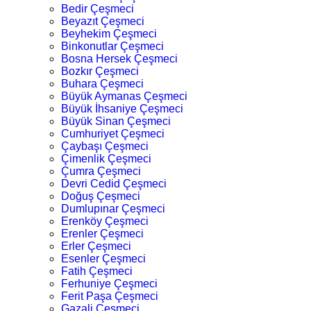
Bedir Çeşmeci
Beyazıt Çeşmeci
Beyhekim Çeşmeci
Binkonutlar Çeşmeci
Bosna Hersek Çeşmeci
Bozkır Çeşmeci
Buhara Çeşmeci
Büyük Aymanas Çeşmeci
Büyük İhsaniye Çeşmeci
Büyük Sinan Çeşmeci
Cumhuriyet Çeşmeci
Çaybaşı Çeşmeci
Çimenlik Çeşmeci
Çumra Çeşmeci
Devri Cedid Çeşmeci
Doğuş Çeşmeci
Dumlupınar Çeşmeci
Erenköy Çeşmeci
Erenler Çeşmeci
Erler Çeşmeci
Esenler Çeşmeci
Fatih Çeşmeci
Ferhuniye Çeşmeci
Ferit Paşa Çeşmeci
Gazali Çeşmeci