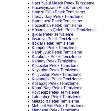
Hacı Yusuf Mescit Petek Temizleme
Hacıveyiszade Petek Temizleme
Hamza Oğlu Petek Temizleme
Hanay Başı Petek Temizleme
Harmancık Petek Temizleme
Hocacihan Petek Temizleme
Hüsamettin Çelebi Petek Temizleme
Işıklar Petek Temizleme
İhsaniye Petek Temizleme
İstiklal Petek Temizleme
Kampüs Petek Temizleme
Karahüyük Petek Temizleme
Karakulak Petek Temizleme
Karatay Petek Temizleme
Keçeciler Petek Temizleme
Keykubat Petek Temizleme
Kılıç Aslan Petek Temizleme
Kovanağzı Petek Temizleme
Kozağaç Petek Temizleme
Köprü Başı Petek Temizleme
Köyceğiz Petek Temizleme
Lalebahçe Petek Temizleme
Malazgirt Petek Temizleme
Mehmet Akif Petek Temizleme
Mengene Petek Temizleme