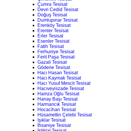
Çumra Tesisat
Devri Cedid Tesisat
Doğuş Tesisat
Dumlupınar Tesisat
Erenköy Tesisat
Erenler Tesisat
Erler Tesisat
Esenler Tesisat
Fatih Tesisat
Ferhuniye Tesisat
Ferit Paşa Tesisat
Gazali Tesisat
Gödene Tesisat
Hacı Hasan Tesisat
Hacı Kaymak Tesisat
Hacı Yusuf Mescit Tesisat
Hacıveyiszade Tesisat
Hamza Oğlu Tesisat
Hanay Başı Tesisat
Harmancık Tesisat
Hocacihan Tesisat
Hüsamettin Çelebi Tesisat
Işıklar Tesisat
İhsaniye Tesisat
İstiklal Tesisat