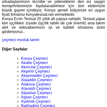
arkadaşlarımızın tecrübe ve yeteneklerin den siz saygın
hemşehrilerimizin faydalanabilmesi için tüm ekibimizle
büyük gayret içindeyiz. Konya geneli bütçenize en uygun
fiyatı firmamız konyatesisat.net vermektedir.
Konya Ecrin Tesisat 20 yıllık alt yapıya sahiptir, Tesisat yapar
ken işçilikten ziyade (işçilik tabiki de çok önemli) ama takım
alet ve edevatlarımızın iyi ve kaliteli olmasına özen
gösteriyoruz..
çeşmeci
musluk tamiri
Diğer Sayfalar
Konya Çeşmeci
Akabe Çeşmeci
Akıncılar Çeşmeci
Akşehir Çeşmeci
Akşemsettin Çeşmeci
Alaaddin Çeşmeci
Alakova Çeşmeci
Alavardı Çeşmeci
Alpaslan Çeşmeci
Aşkan Çeşmeci
Aydınlık Çeşmeci
Batıhadimi Çeşmeci