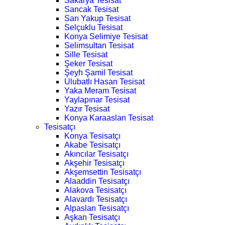
Sakarya Tesisat
Sancak Tesisat
Sarı Yakup Tesisat
Selçuklu Tesisat
Konya Selimiye Tesisat
Selimsultan Tesisat
Sille Tesisat
Şeker Tesisat
Şeyh Şamil Tesisat
Ulubatlı Hasan Tesisat
Yaka Meram Tesisat
Yaylapınar Tesisat
Yazır Tesisat
Konya Karaaslan Tesisat
Tesisatçı
Konya Tesisatçı
Akabe Tesisatçı
Akıncılar Tesisatçı
Akşehir Tesisatçı
Akşemsettin Tesisatçı
Alaaddin Tesisatçı
Alakova Tesisatçı
Alavardı Tesisatçı
Alpaslan Tesisatçı
Aşkan Tesisatçı