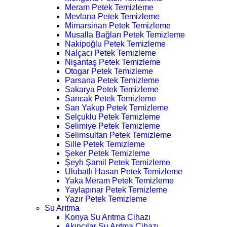
Meram Petek Temizleme
Mevlana Petek Temizleme
Mimarsinan Petek Temizleme
Musalla Bağları Petek Temizleme
Nakipoğlu Petek Temizleme
Nalçacı Petek Temizleme
Nişantaş Petek Temizleme
Otogar Petek Temizleme
Parsana Petek Temizleme
Sakarya Petek Temizleme
Sancak Petek Temizleme
Sarı Yakup Petek Temizleme
Selçuklu Petek Temizleme
Selimiye Petek Temizleme
Selimsultan Petek Temizleme
Sille Petek Temizleme
Şeker Petek Temizleme
Şeyh Şamil Petek Temizleme
Ulubatlı Hasan Petek Temizleme
Yaka Meram Petek Temizleme
Yaylapınar Petek Temizleme
Yazır Petek Temizleme
Su Arıtma
Konya Su Arıtma Cihazı
Akıncılar Su Arıtma Cihazı