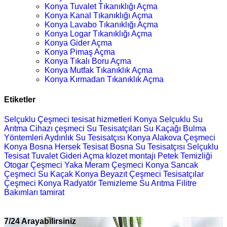
Konya Tuvalet Tıkanıklığı Açma
Konya Kanal Tıkanıklığı Açma
Konya Lavabo Tıkanıklığı Açma
Konya Logar Tıkanıklığı Açma
Konya Gider Açma
Konya Pimaş Açma
Konya Tıkalı Boru Açma
Konya Mutfak Tıkanıklık Açma
Konya Kırmadan Tıkanıklık Açma
Etiketler
Selçuklu Çeşmeci
tesisat hizmetleri
Konya Selçuklu Su
Arıtma Cihazı
çeşmeci
Su Tesisatçıları
Su Kaçağı Bulma
Yöntemleri
Aydınlık Su Tesisatçısı
Konya Alakova Çeşmeci
Konya Bosna Hersek Tesisat
Bosna Su Tesisatçısı
Selçuklu
Tesisat
Tuvalet Gideri Açma
klozet montajı
Petek Temizliği
Otogar Çeşmeci
Yaka Meram Çeşmeci
Konya Sancak
Çeşmeci
Su Kaçak
Konya Beyazıt Çeşmeci
Tesisatçılar
Çeşmeci Konya
Radyatör Temizleme
Su Arıtma Filitre
Bakımları
tamirat
7/24 Arayabilirsiniz