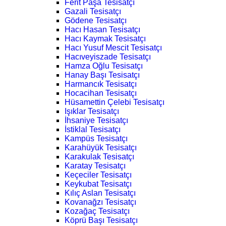
Ferit Paşa Tesisatçı
Gazali Tesisatçı
Gödene Tesisatçı
Hacı Hasan Tesisatçı
Hacı Kaymak Tesisatçı
Hacı Yusuf Mescit Tesisatçı
Hacıveyiszade Tesisatçı
Hamza Oğlu Tesisatçı
Hanay Başı Tesisatçı
Harmancık Tesisatçı
Hocacihan Tesisatçı
Hüsamettin Çelebi Tesisatçı
Işıklar Tesisatçı
İhsaniye Tesisatçı
İstiklal Tesisatçı
Kampüs Tesisatçı
Karahüyük Tesisatçı
Karakulak Tesisatçı
Karatay Tesisatçı
Keçeciler Tesisatçı
Keykubat Tesisatçı
Kılıç Aslan Tesisatçı
Kovanağzı Tesisatçı
Kozağaç Tesisatçı
Köprü Başı Tesisatçı