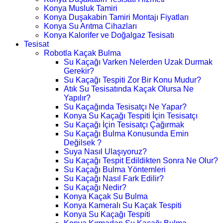
Konya Musluk Tamiri
Konya Duşakabin Tamiri Montajı Fiyatları
Konya Su Arıtma Cihazları
Konya Kalorifer ve Doğalgaz Tesisatı
Tesisat
Robotla Kaçak Bulma
Su Kaçağı Varken Nelerden Uzak Durmak
Gerekir?
Su Kaçağı Tespiti Zor Bir Konu Mudur?
Atık Su Tesisatında Kaçak Olursa Ne
Yapılır?
Su Kaçağında Tesisatçı Ne Yapar?
Konya Su Kaçağı Tespiti İçin Tesisatçı
Su Kaçağı İçin Tesisatçı Çağırmak
Su Kaçağı Bulma Konusunda Emin
Değilsek ?
Suya Nasıl Ulaşıyoruz?
Su Kaçağı Tespit Edildikten Sonra Ne Olur?
Su Kaçağı Bulma Yöntemleri
Su Kaçağı Nasıl Fark Edilir?
Su Kaçağı Nedir?
Konya Kaçak Su Bulma
Konya Kameralı Su Kaçak Tespiti
Konya Su Kaçağı Tespiti