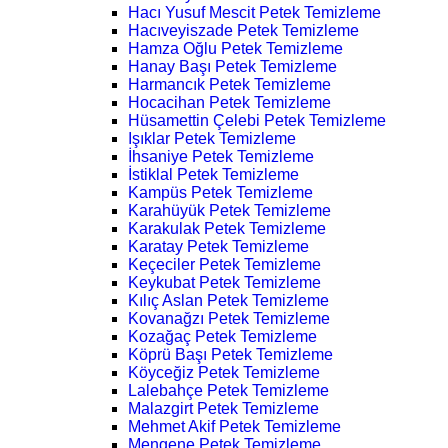
Hacı Yusuf Mescit Petek Temizleme
Hacıveyiszade Petek Temizleme
Hamza Oğlu Petek Temizleme
Hanay Başı Petek Temizleme
Harmancık Petek Temizleme
Hocacihan Petek Temizleme
Hüsamettin Çelebi Petek Temizleme
Işıklar Petek Temizleme
İhsaniye Petek Temizleme
İstiklal Petek Temizleme
Kampüs Petek Temizleme
Karahüyük Petek Temizleme
Karakulak Petek Temizleme
Karatay Petek Temizleme
Keçeciler Petek Temizleme
Keykubat Petek Temizleme
Kılıç Aslan Petek Temizleme
Kovanağzı Petek Temizleme
Kozağaç Petek Temizleme
Köprü Başı Petek Temizleme
Köyceğiz Petek Temizleme
Lalebahçe Petek Temizleme
Malazgirt Petek Temizleme
Mehmet Akif Petek Temizleme
Mengene Petek Temizleme