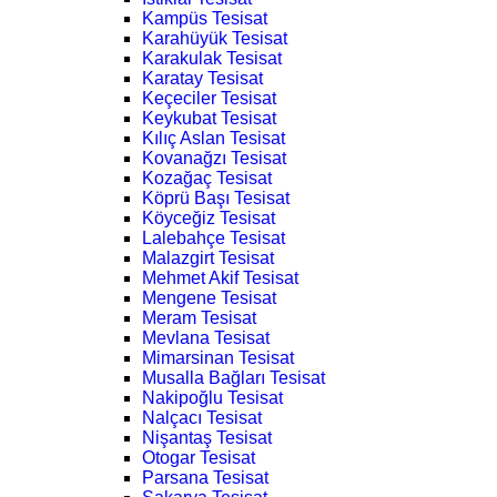
Kampüs Tesisat
Karahüyük Tesisat
Karakulak Tesisat
Karatay Tesisat
Keçeciler Tesisat
Keykubat Tesisat
Kılıç Aslan Tesisat
Kovanağzı Tesisat
Kozağaç Tesisat
Köprü Başı Tesisat
Köyceğiz Tesisat
Lalebahçe Tesisat
Malazgirt Tesisat
Mehmet Akif Tesisat
Mengene Tesisat
Meram Tesisat
Mevlana Tesisat
Mimarsinan Tesisat
Musalla Bağları Tesisat
Nakipoğlu Tesisat
Nalçacı Tesisat
Nişantaş Tesisat
Otogar Tesisat
Parsana Tesisat