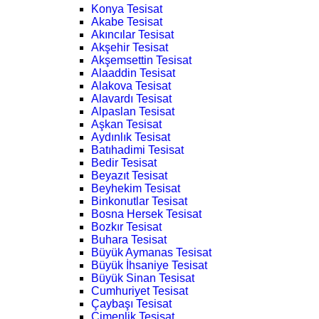
Konya Tesisat
Akabe Tesisat
Akıncılar Tesisat
Akşehir Tesisat
Akşemsettin Tesisat
Alaaddin Tesisat
Alakova Tesisat
Alavardı Tesisat
Alpaslan Tesisat
Aşkan Tesisat
Aydınlık Tesisat
Batıhadimi Tesisat
Bedir Tesisat
Beyazıt Tesisat
Beyhekim Tesisat
Binkonutlar Tesisat
Bosna Hersek Tesisat
Bozkır Tesisat
Buhara Tesisat
Büyük Aymanas Tesisat
Büyük İhsaniye Tesisat
Büyük Sinan Tesisat
Cumhuriyet Tesisat
Çaybaşı Tesisat
Çimenlik Tesisat