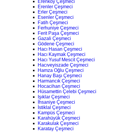
Erenköy Çeşmeci
Erenler Çeşmeci
Erler Çeşmeci
Esenler Çeşmeci
Fatih Çeşmeci
Ferhuniye Çeşmeci
Ferit Paşa Çeşmeci
Gazali Çeşmeci
Gödene Çeşmeci
Hacı Hasan Çeşmeci
Hacı Kaymak Çeşmeci
Hacı Yusuf Mescit Çeşmeci
Hacıveyiszade Çeşmeci
Hamza Oğlu Çeşmeci
Hanay Başı Çeşmeci
Harmancık Çeşmeci
Hocacihan Çeşmeci
Hüsamettin Çelebi Çeşmeci
Işıklar Çeşmeci
İhsaniye Çeşmeci
İstiklal Çeşmeci
Kampüs Çeşmeci
Karahüyük Çeşmeci
Karakulak Çeşmeci
Karatay Çeşmeci