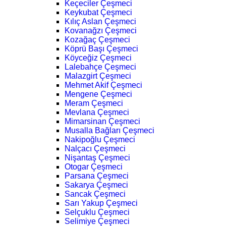
Keçeciler Çeşmeci
Keykubat Çeşmeci
Kılıç Aslan Çeşmeci
Kovanağzı Çeşmeci
Kozağaç Çeşmeci
Köprü Başı Çeşmeci
Köyceğiz Çeşmeci
Lalebahçe Çeşmeci
Malazgirt Çeşmeci
Mehmet Akif Çeşmeci
Mengene Çeşmeci
Meram Çeşmeci
Mevlana Çeşmeci
Mimarsinan Çeşmeci
Musalla Bağları Çeşmeci
Nakipoğlu Çeşmeci
Nalçacı Çeşmeci
Nişantaş Çeşmeci
Otogar Çeşmeci
Parsana Çeşmeci
Sakarya Çeşmeci
Sancak Çeşmeci
Sarı Yakup Çeşmeci
Selçuklu Çeşmeci
Selimiye Çeşmeci