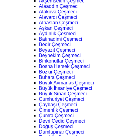
Akşemsettin Çeşmeci
Alaaddin Çeşmeci
Alakova Çeşmeci
Alavardı Çeşmeci
Alpaslan Çeşmeci
Aşkan Çeşmeci
Aydınlık Çeşmeci
Batıhadimi Çeşmeci
Bedir Çeşmeci
Beyazıt Çeşmeci
Beyhekim Çeşmeci
Binkonutlar Çeşmeci
Bosna Hersek Çeşmeci
Bozkır Çeşmeci
Buhara Çeşmeci
Büyük Aymanas Çeşmeci
Büyük İhsaniye Çeşmeci
Büyük Sinan Çeşmeci
Cumhuriyet Çeşmeci
Çaybaşı Çeşmeci
Çimenlik Çeşmeci
Çumra Çeşmeci
Devri Cedid Çeşmeci
Doğuş Çeşmeci
Dumlupınar Çeşmeci