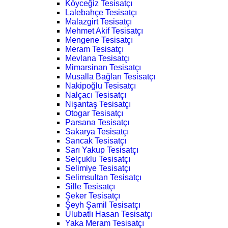
Köyceğiz Tesisatçı
Lalebahçe Tesisatçı
Malazgirt Tesisatçı
Mehmet Akif Tesisatçı
Mengene Tesisatçı
Meram Tesisatçı
Mevlana Tesisatçı
Mimarsinan Tesisatçı
Musalla Bağları Tesisatçı
Nakipoğlu Tesisatçı
Nalçacı Tesisatçı
Nişantaş Tesisatçı
Otogar Tesisatçı
Parsana Tesisatçı
Sakarya Tesisatçı
Sancak Tesisatçı
Sarı Yakup Tesisatçı
Selçuklu Tesisatçı
Selimiye Tesisatçı
Selimsultan Tesisatçı
Sille Tesisatçı
Şeker Tesisatçı
Şeyh Şamil Tesisatçı
Ulubatlı Hasan Tesisatçı
Yaka Meram Tesisatçı