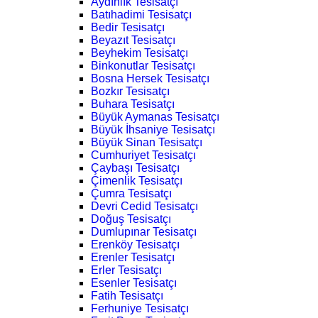
Aydınlık Tesisatçı
Batıhadimi Tesisatçı
Bedir Tesisatçı
Beyazıt Tesisatçı
Beyhekim Tesisatçı
Binkonutlar Tesisatçı
Bosna Hersek Tesisatçı
Bozkır Tesisatçı
Buhara Tesisatçı
Büyük Aymanas Tesisatçı
Büyük İhsaniye Tesisatçı
Büyük Sinan Tesisatçı
Cumhuriyet Tesisatçı
Çaybaşı Tesisatçı
Çimenlik Tesisatçı
Çumra Tesisatçı
Devri Cedid Tesisatçı
Doğuş Tesisatçı
Dumlupınar Tesisatçı
Erenköy Tesisatçı
Erenler Tesisatçı
Erler Tesisatçı
Esenler Tesisatçı
Fatih Tesisatçı
Ferhuniye Tesisatçı