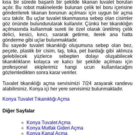
kısa bir sürede başarılı bir şekilde tıkanan tuvalet boruları
açılır. Bu robot makinelerde bulunan çelik tel boru içerisine
gönderilerek tıkanan borunun açılması için uygun bir açma
ucu takılır. Bu uçlar tuvalet tıkanmasına sebep olan cisimler
göz önünde bulundurularak kullanılır. Çünkü her tıkanıklığın
açılmasında kullanmak sureti ile özel olarak üretilmiş çelik
delici, kesici, kırıcı, sararak getirme, iterek ana hatta
gönderme gibi uçlar bulunmaktadır.
Bu sayede tuvalet tıkanıklığı oluşumuna sebep olan bez,
peçete, plastik bir cisim, taş, toka, pet bardağı gibi aklınıza
gelebilecek yüzlerce sebepten dolayı oluşabilecek
tıkanıklıkların kolayca ve kalıcı bir şekilde açılması için
profesyonel ekiplerimiz hangi ucun kullanılacağını
gözlemledikten sonra karar verirler.
Tuvalet tıkanıklığı açma servisimizi 7/24 arayarak randevu
alabilirsiniz. Konya içi her yere servisimiz bulunmaktadır.
Konya Tuvalet Tıkanıklığı Açma
Diğer Sayfalar
Konya Tuvalet Açma
Konya Mutfak Gideri Açma
Konya Kanal Açma