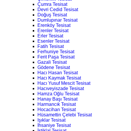
Çumra Tesisat
Devri Cedid Tesisat
Doğuş Tesisat
Dumlupınar Tesisat
Erenköy Tesisat
Erenler Tesisat
Erler Tesisat
Esenler Tesisat
Fatih Tesisat
Ferhuniye Tesisat
Ferit Paşa Tesisat
Gazali Tesisat
Gödene Tesisat
Hacı Hasan Tesisat
Hacı Kaymak Tesisat
Hacı Yusuf Mescit Tesisat
Hacıveyiszade Tesisat
Hamza Oğlu Tesisat
Hanay Başı Tesisat
Harmancık Tesisat
Hocacihan Tesisat
Hüsamettin Çelebi Tesisat
Işıklar Tesisat
İhsaniye Tesisat
İstiklal Tesisat