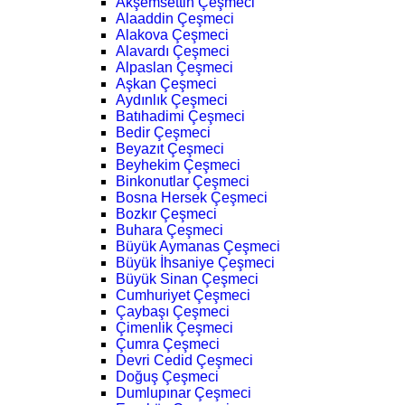
Akşemsettin Çeşmeci
Alaaddin Çeşmeci
Alakova Çeşmeci
Alavardı Çeşmeci
Alpaslan Çeşmeci
Aşkan Çeşmeci
Aydınlık Çeşmeci
Batıhadimi Çeşmeci
Bedir Çeşmeci
Beyazıt Çeşmeci
Beyhekim Çeşmeci
Binkonutlar Çeşmeci
Bosna Hersek Çeşmeci
Bozkır Çeşmeci
Buhara Çeşmeci
Büyük Aymanas Çeşmeci
Büyük İhsaniye Çeşmeci
Büyük Sinan Çeşmeci
Cumhuriyet Çeşmeci
Çaybaşı Çeşmeci
Çimenlik Çeşmeci
Çumra Çeşmeci
Devri Cedid Çeşmeci
Doğuş Çeşmeci
Dumlupınar Çeşmeci