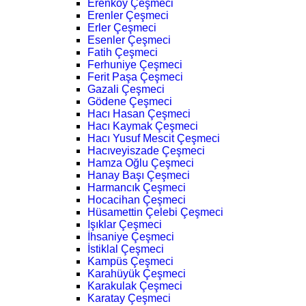
Erenköy Çeşmeci
Erenler Çeşmeci
Erler Çeşmeci
Esenler Çeşmeci
Fatih Çeşmeci
Ferhuniye Çeşmeci
Ferit Paşa Çeşmeci
Gazali Çeşmeci
Gödene Çeşmeci
Hacı Hasan Çeşmeci
Hacı Kaymak Çeşmeci
Hacı Yusuf Mescit Çeşmeci
Hacıveyiszade Çeşmeci
Hamza Oğlu Çeşmeci
Hanay Başı Çeşmeci
Harmancık Çeşmeci
Hocacihan Çeşmeci
Hüsamettin Çelebi Çeşmeci
Işıklar Çeşmeci
İhsaniye Çeşmeci
İstiklal Çeşmeci
Kampüs Çeşmeci
Karahüyük Çeşmeci
Karakulak Çeşmeci
Karatay Çeşmeci