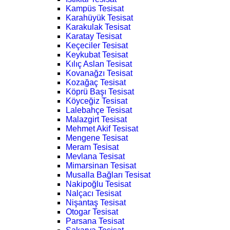
Kampüs Tesisat
Karahüyük Tesisat
Karakulak Tesisat
Karatay Tesisat
Keçeciler Tesisat
Keykubat Tesisat
Kılıç Aslan Tesisat
Kovanağzı Tesisat
Kozağaç Tesisat
Köprü Başı Tesisat
Köyceğiz Tesisat
Lalebahçe Tesisat
Malazgirt Tesisat
Mehmet Akif Tesisat
Mengene Tesisat
Meram Tesisat
Mevlana Tesisat
Mimarsinan Tesisat
Musalla Bağları Tesisat
Nakipoğlu Tesisat
Nalçacı Tesisat
Nişantaş Tesisat
Otogar Tesisat
Parsana Tesisat