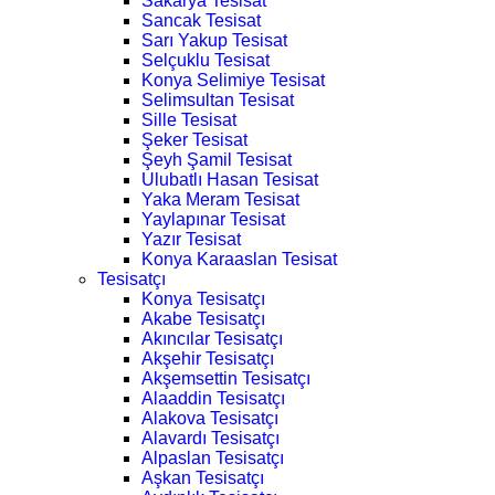
Sakarya Tesisat
Sancak Tesisat
Sarı Yakup Tesisat
Selçuklu Tesisat
Konya Selimiye Tesisat
Selimsultan Tesisat
Sille Tesisat
Şeker Tesisat
Şeyh Şamil Tesisat
Ulubatlı Hasan Tesisat
Yaka Meram Tesisat
Yaylapınar Tesisat
Yazır Tesisat
Konya Karaaslan Tesisat
Tesisatçı
Konya Tesisatçı
Akabe Tesisatçı
Akıncılar Tesisatçı
Akşehir Tesisatçı
Akşemsettin Tesisatçı
Alaaddin Tesisatçı
Alakova Tesisatçı
Alavardı Tesisatçı
Alpaslan Tesisatçı
Aşkan Tesisatçı