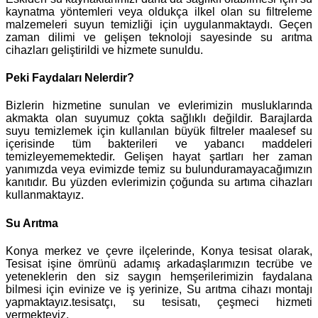
kaynatma yöntemleri veya oldukça ilkel olan su filtreleme
malzemeleri suyun temizliği için uygulanmaktaydı. Geçen
zaman dilimi ve gelişen teknoloji sayesinde su arıtma
cihazları geliştirildi ve hizmete sunuldu.
Peki Faydaları Nelerdir?
Bizlerin hizmetine sunulan ve evlerimizin musluklarında
akmakta olan suyumuz çokta sağlıklı değildir. Barajlarda
suyu temizlemek için kullanılan büyük filtreler maalesef su
içerisinde tüm bakterileri ve yabancı maddeleri
temizleyememektedir. Gelişen hayat şartları her zaman
yanımızda veya evimizde temiz su bulunduramayacağımızın
kanıtıdır. Bu yüzden evlerimizin çoğunda su artıma cihazları
kullanmaktayız.
Su Arıtma
Konya merkez ve çevre ilçelerinde, Konya tesisat olarak,
Tesisat işine ömrünü adamış arkadaşlarımızın tecrübe ve
yeteneklerin den siz saygın hemşerilerimizin faydalana
bilmesi için evinize ve iş yerinize, Su arıtma cihazı montajı
yapmaktayız.tesisatçı, su tesisatı, çeşmeci hizmeti
vermekteyiz.