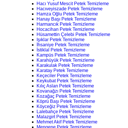
Hacı Yusuf Mescit Petek Temizleme
Hacıveyiszade Petek Temizleme
Hamza Oğlu Petek Temizleme
Hanay Başı Petek Temizleme
Harmancık Petek Temizleme
Hocacihan Petek Temizleme
Hüsamettin Çelebi Petek Temizleme
Işıklar Petek Temizleme
İhsaniye Petek Temizleme
İstiklal Petek Temizleme
Kampüs Petek Temizleme
Karahüyük Petek Temizleme
Karakulak Petek Temizleme
Karatay Petek Temizleme
Keçeciler Petek Temizleme
Keykubat Petek Temizleme
Kılıç Aslan Petek Temizleme
Kovanağzı Petek Temizleme
Kozağaç Petek Temizleme
Köprü Başı Petek Temizleme
Köyceğiz Petek Temizleme
Lalebahçe Petek Temizleme
Malazgirt Petek Temizleme
Mehmet Akif Petek Temizleme
Mengene Petek Temizleme