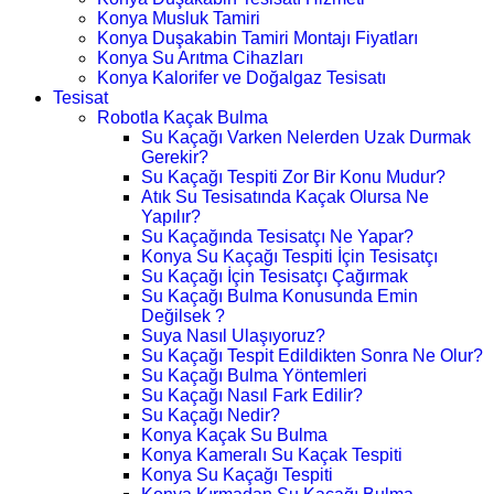
Konya Musluk Tamiri
Konya Duşakabin Tamiri Montajı Fiyatları
Konya Su Arıtma Cihazları
Konya Kalorifer ve Doğalgaz Tesisatı
Tesisat
Robotla Kaçak Bulma
Su Kaçağı Varken Nelerden Uzak Durmak
Gerekir?
Su Kaçağı Tespiti Zor Bir Konu Mudur?
Atık Su Tesisatında Kaçak Olursa Ne
Yapılır?
Su Kaçağında Tesisatçı Ne Yapar?
Konya Su Kaçağı Tespiti İçin Tesisatçı
Su Kaçağı İçin Tesisatçı Çağırmak
Su Kaçağı Bulma Konusunda Emin
Değilsek ?
Suya Nasıl Ulaşıyoruz?
Su Kaçağı Tespit Edildikten Sonra Ne Olur?
Su Kaçağı Bulma Yöntemleri
Su Kaçağı Nasıl Fark Edilir?
Su Kaçağı Nedir?
Konya Kaçak Su Bulma
Konya Kameralı Su Kaçak Tespiti
Konya Su Kaçağı Tespiti