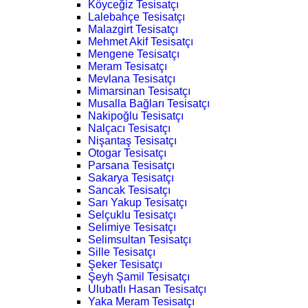
Köyceğiz Tesisatçı
Lalebahçe Tesisatçı
Malazgirt Tesisatçı
Mehmet Akif Tesisatçı
Mengene Tesisatçı
Meram Tesisatçı
Mevlana Tesisatçı
Mimarsinan Tesisatçı
Musalla Bağları Tesisatçı
Nakipoğlu Tesisatçı
Nalçacı Tesisatçı
Nişantaş Tesisatçı
Otogar Tesisatçı
Parsana Tesisatçı
Sakarya Tesisatçı
Sancak Tesisatçı
Sarı Yakup Tesisatçı
Selçuklu Tesisatçı
Selimiye Tesisatçı
Selimsultan Tesisatçı
Sille Tesisatçı
Şeker Tesisatçı
Şeyh Şamil Tesisatçı
Ulubatlı Hasan Tesisatçı
Yaka Meram Tesisatçı