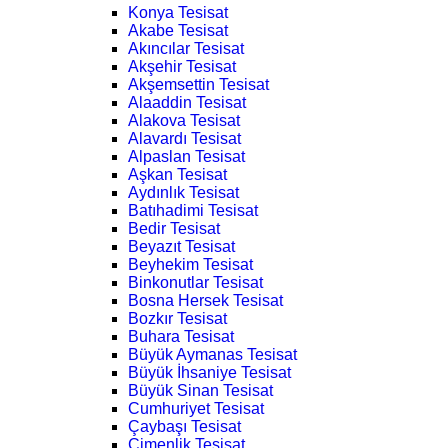
Konya Tesisat
Akabe Tesisat
Akıncılar Tesisat
Akşehir Tesisat
Akşemsettin Tesisat
Alaaddin Tesisat
Alakova Tesisat
Alavardı Tesisat
Alpaslan Tesisat
Aşkan Tesisat
Aydınlık Tesisat
Batıhadimi Tesisat
Bedir Tesisat
Beyazıt Tesisat
Beyhekim Tesisat
Binkonutlar Tesisat
Bosna Hersek Tesisat
Bozkır Tesisat
Buhara Tesisat
Büyük Aymanas Tesisat
Büyük İhsaniye Tesisat
Büyük Sinan Tesisat
Cumhuriyet Tesisat
Çaybaşı Tesisat
Çimenlik Tesisat