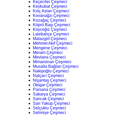
Keçeciler Çeşmeci
Keykubat Çeşmeci
Kılıç Aslan Çeşmeci
Kovanağzı Çeşmeci
Kozağaç Çeşmeci
Köprü Başı Çeşmeci
Köyceğiz Çeşmeci
Lalebahçe Çeşmeci
Malazgirt Çeşmeci
Mehmet Akif Çeşmeci
Mengene Çeşmeci
Meram Çeşmeci
Mevlana Çeşmeci
Mimarsinan Çeşmeci
Musalla Bağları Çeşmeci
Nakipoğlu Çeşmeci
Nalçacı Çeşmeci
Nişantaş Çeşmeci
Otogar Çeşmeci
Parsana Çeşmeci
Sakarya Çeşmeci
Sancak Çeşmeci
Sarı Yakup Çeşmeci
Selçuklu Çeşmeci
Selimiye Çeşmeci