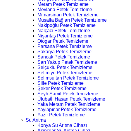
Meram Petek Temizleme
Mevlana Petek Temizleme
Mimarsinan Petek Temizleme
Musalla Bağları Petek Temizleme
Nakipoğlu Petek Temizleme
Nalçacı Petek Temizleme
Nişantaş Petek Temizleme
Otogar Petek Temizleme
Parsana Petek Temizleme
Sakarya Petek Temizleme
Sancak Petek Temizleme
Sarı Yakup Petek Temizleme
Selçuklu Petek Temizleme
Selimiye Petek Temizleme
Selimsultan Petek Temizleme
Sille Petek Temizleme
Şeker Petek Temizleme
Şeyh Şamil Petek Temizleme
Ulubatlı Hasan Petek Temizleme
Yaka Meram Petek Temizleme
Yaylapınar Petek Temizleme
Yazır Petek Temizleme
Su Arıtma
Konya Su Arıtma Cihazı
Akıncılar Su Arıtma Cihazı