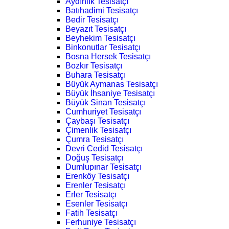
Aydınlık Tesisatçı
Batıhadimi Tesisatçı
Bedir Tesisatçı
Beyazıt Tesisatçı
Beyhekim Tesisatçı
Binkonutlar Tesisatçı
Bosna Hersek Tesisatçı
Bozkır Tesisatçı
Buhara Tesisatçı
Büyük Aymanas Tesisatçı
Büyük İhsaniye Tesisatçı
Büyük Sinan Tesisatçı
Cumhuriyet Tesisatçı
Çaybaşı Tesisatçı
Çimenlik Tesisatçı
Çumra Tesisatçı
Devri Cedid Tesisatçı
Doğuş Tesisatçı
Dumlupınar Tesisatçı
Erenköy Tesisatçı
Erenler Tesisatçı
Erler Tesisatçı
Esenler Tesisatçı
Fatih Tesisatçı
Ferhuniye Tesisatçı