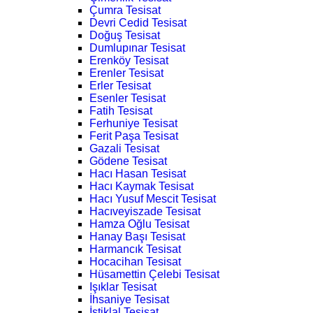
Çumra Tesisat
Devri Cedid Tesisat
Doğuş Tesisat
Dumlupınar Tesisat
Erenköy Tesisat
Erenler Tesisat
Erler Tesisat
Esenler Tesisat
Fatih Tesisat
Ferhuniye Tesisat
Ferit Paşa Tesisat
Gazali Tesisat
Gödene Tesisat
Hacı Hasan Tesisat
Hacı Kaymak Tesisat
Hacı Yusuf Mescit Tesisat
Hacıveyiszade Tesisat
Hamza Oğlu Tesisat
Hanay Başı Tesisat
Harmancık Tesisat
Hocacihan Tesisat
Hüsamettin Çelebi Tesisat
Işıklar Tesisat
İhsaniye Tesisat
İstiklal Tesisat