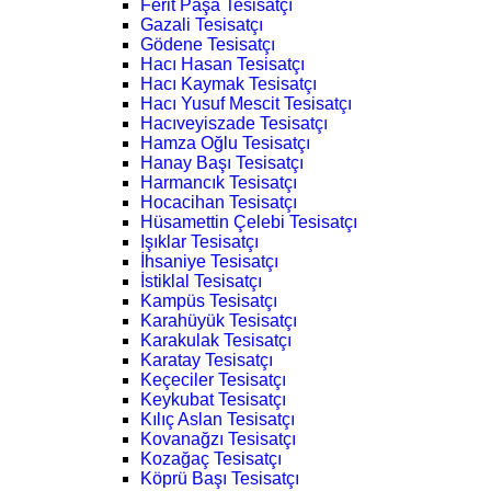
Ferit Paşa Tesisatçı
Gazali Tesisatçı
Gödene Tesisatçı
Hacı Hasan Tesisatçı
Hacı Kaymak Tesisatçı
Hacı Yusuf Mescit Tesisatçı
Hacıveyiszade Tesisatçı
Hamza Oğlu Tesisatçı
Hanay Başı Tesisatçı
Harmancık Tesisatçı
Hocacihan Tesisatçı
Hüsamettin Çelebi Tesisatçı
Işıklar Tesisatçı
İhsaniye Tesisatçı
İstiklal Tesisatçı
Kampüs Tesisatçı
Karahüyük Tesisatçı
Karakulak Tesisatçı
Karatay Tesisatçı
Keçeciler Tesisatçı
Keykubat Tesisatçı
Kılıç Aslan Tesisatçı
Kovanağzı Tesisatçı
Kozağaç Tesisatçı
Köprü Başı Tesisatçı