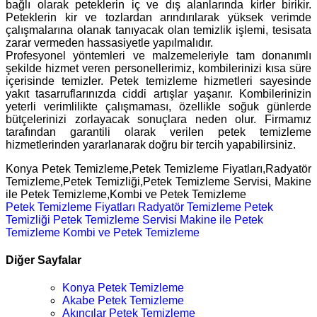
bağlı olarak peteklerin iç ve dış alanlarında kirler birikir.
Peteklerin kir ve tozlardan arındırılarak yüksek verimde
çalışmalarına olanak tanıyacak olan temizlik işlemi, tesisata
zarar vermeden hassasiyetle yapılmalıdır.
Profesyonel yöntemleri ve malzemeleriyle tam donanımlı
şekilde hizmet veren personellerimiz, kombilerinizi kısa süre
içerisinde temizler. Petek temizleme hizmetleri sayesinde
yakıt tasarruflarınızda ciddi artışlar yaşanır. Kombilerinizin
yeterli verimlilikte çalışmaması, özellikle soğuk günlerde
bütçelerinizi zorlayacak sonuçlara neden olur. Firmamız
tarafından garantili olarak verilen petek temizleme
hizmetlerinden yararlanarak doğru bir tercih yapabilirsiniz.
Konya Petek Temizleme,Petek Temizleme Fiyatları,Radyatör
Temizleme,Petek Temizliği,Petek Temizleme Servisi, Makine
ile Petek Temizleme,Kombi ve Petek Temizleme
Petek Temizleme Fiyatları
Radyatör Temizleme
Petek
Temizliği
Petek Temizleme Servisi
Makine ile Petek
Temizleme
Kombi ve Petek Temizleme
Diğer Sayfalar
Konya Petek Temizleme
Akabe Petek Temizleme
Akıncılar Petek Temizleme