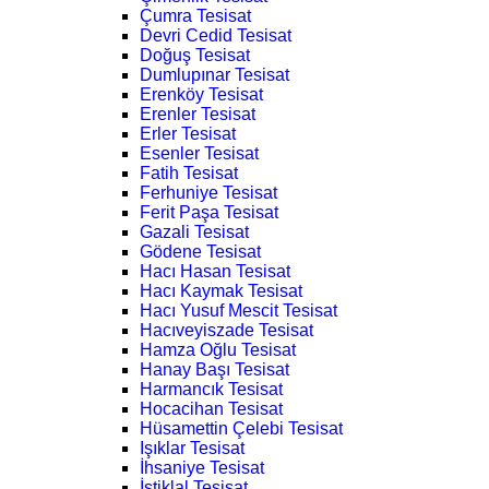
Çumra Tesisat
Devri Cedid Tesisat
Doğuş Tesisat
Dumlupınar Tesisat
Erenköy Tesisat
Erenler Tesisat
Erler Tesisat
Esenler Tesisat
Fatih Tesisat
Ferhuniye Tesisat
Ferit Paşa Tesisat
Gazali Tesisat
Gödene Tesisat
Hacı Hasan Tesisat
Hacı Kaymak Tesisat
Hacı Yusuf Mescit Tesisat
Hacıveyiszade Tesisat
Hamza Oğlu Tesisat
Hanay Başı Tesisat
Harmancık Tesisat
Hocacihan Tesisat
Hüsamettin Çelebi Tesisat
Işıklar Tesisat
İhsaniye Tesisat
İstiklal Tesisat