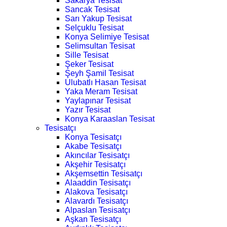
Sakarya Tesisat
Sancak Tesisat
Sarı Yakup Tesisat
Selçuklu Tesisat
Konya Selimiye Tesisat
Selimsultan Tesisat
Sille Tesisat
Şeker Tesisat
Şeyh Şamil Tesisat
Ulubatlı Hasan Tesisat
Yaka Meram Tesisat
Yaylapınar Tesisat
Yazır Tesisat
Konya Karaaslan Tesisat
Tesisatçı
Konya Tesisatçı
Akabe Tesisatçı
Akıncılar Tesisatçı
Akşehir Tesisatçı
Akşemsettin Tesisatçı
Alaaddin Tesisatçı
Alakova Tesisatçı
Alavardı Tesisatçı
Alpaslan Tesisatçı
Aşkan Tesisatçı