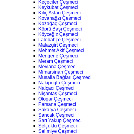
Keçeciler Çeşmeci
Keykubat Çeşmeci
Kılıç Aslan Çeşmeci
Kovanağzı Çeşmeci
Kozağaç Çeşmeci
Köprü Başı Çeşmeci
Köyceğiz Çeşmeci
Lalebahçe Çeşmeci
Malazgirt Çeşmeci
Mehmet Akif Çeşmeci
Mengene Çeşmeci
Meram Çeşmeci
Mevlana Çeşmeci
Mimarsinan Çeşmeci
Musalla Bağları Çeşmeci
Nakipoğlu Çeşmeci
Nalçacı Çeşmeci
Nişantaş Çeşmeci
Otogar Çeşmeci
Parsana Çeşmeci
Sakarya Çeşmeci
Sancak Çeşmeci
Sarı Yakup Çeşmeci
Selçuklu Çeşmeci
Selimiye Çeşmeci