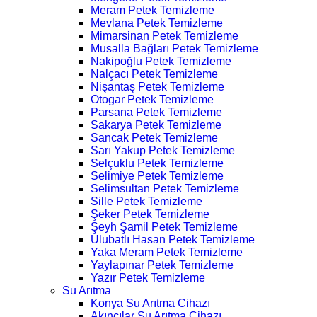
Meram Petek Temizleme
Mevlana Petek Temizleme
Mimarsinan Petek Temizleme
Musalla Bağları Petek Temizleme
Nakipoğlu Petek Temizleme
Nalçacı Petek Temizleme
Nişantaş Petek Temizleme
Otogar Petek Temizleme
Parsana Petek Temizleme
Sakarya Petek Temizleme
Sancak Petek Temizleme
Sarı Yakup Petek Temizleme
Selçuklu Petek Temizleme
Selimiye Petek Temizleme
Selimsultan Petek Temizleme
Sille Petek Temizleme
Şeker Petek Temizleme
Şeyh Şamil Petek Temizleme
Ulubatlı Hasan Petek Temizleme
Yaka Meram Petek Temizleme
Yaylapınar Petek Temizleme
Yazır Petek Temizleme
Su Arıtma
Konya Su Arıtma Cihazı
Akıncılar Su Arıtma Cihazı