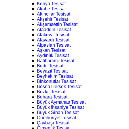
Konya Tesisat
Akabe Tesisat
Akıncılar Tesisat
Akşehir Tesisat
Akşemsettin Tesisat
Alaaddin Tesisat
Alakova Tesisat
Alavardı Tesisat
Alpaslan Tesisat
Aşkan Tesisat
Aydınlık Tesisat
Batıhadimi Tesisat
Bedir Tesisat
Beyazıt Tesisat
Beyhekim Tesisat
Binkonutlar Tesisat
Bosna Hersek Tesisat
Bozkır Tesisat
Buhara Tesisat
Büyük Aymanas Tesisat
Büyük İhsaniye Tesisat
Büyük Sinan Tesisat
Cumhuriyet Tesisat
Çaybaşı Tesisat
Çimenlik Tesisat