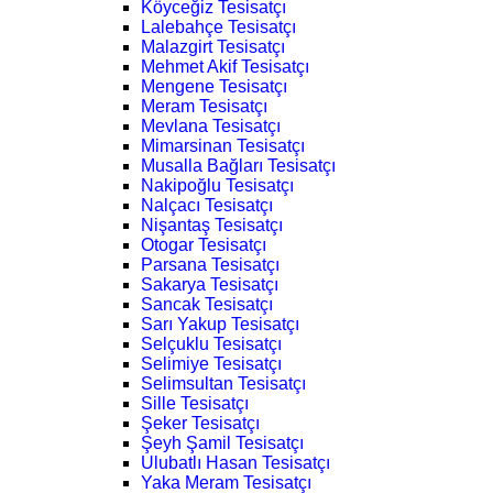
Köyceğiz Tesisatçı
Lalebahçe Tesisatçı
Malazgirt Tesisatçı
Mehmet Akif Tesisatçı
Mengene Tesisatçı
Meram Tesisatçı
Mevlana Tesisatçı
Mimarsinan Tesisatçı
Musalla Bağları Tesisatçı
Nakipoğlu Tesisatçı
Nalçacı Tesisatçı
Nişantaş Tesisatçı
Otogar Tesisatçı
Parsana Tesisatçı
Sakarya Tesisatçı
Sancak Tesisatçı
Sarı Yakup Tesisatçı
Selçuklu Tesisatçı
Selimiye Tesisatçı
Selimsultan Tesisatçı
Sille Tesisatçı
Şeker Tesisatçı
Şeyh Şamil Tesisatçı
Ulubatlı Hasan Tesisatçı
Yaka Meram Tesisatçı