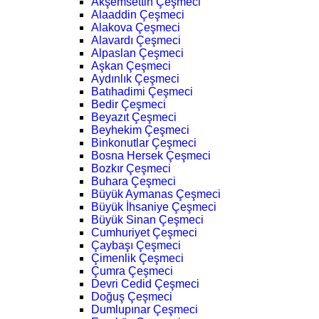
Akşemsettin Çeşmeci
Alaaddin Çeşmeci
Alakova Çeşmeci
Alavardı Çeşmeci
Alpaslan Çeşmeci
Aşkan Çeşmeci
Aydınlık Çeşmeci
Batıhadimi Çeşmeci
Bedir Çeşmeci
Beyazıt Çeşmeci
Beyhekim Çeşmeci
Binkonutlar Çeşmeci
Bosna Hersek Çeşmeci
Bozkır Çeşmeci
Buhara Çeşmeci
Büyük Aymanas Çeşmeci
Büyük İhsaniye Çeşmeci
Büyük Sinan Çeşmeci
Cumhuriyet Çeşmeci
Çaybaşı Çeşmeci
Çimenlik Çeşmeci
Çumra Çeşmeci
Devri Cedid Çeşmeci
Doğuş Çeşmeci
Dumlupınar Çeşmeci