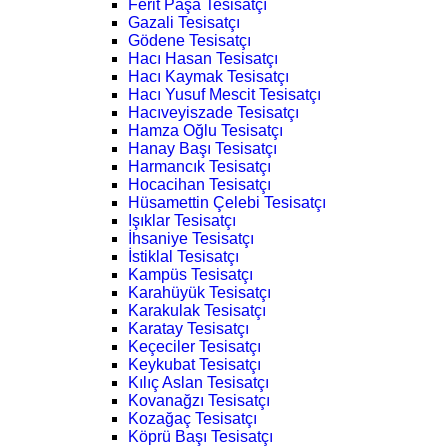
Ferit Paşa Tesisatçı
Gazali Tesisatçı
Gödene Tesisatçı
Hacı Hasan Tesisatçı
Hacı Kaymak Tesisatçı
Hacı Yusuf Mescit Tesisatçı
Hacıveyiszade Tesisatçı
Hamza Oğlu Tesisatçı
Hanay Başı Tesisatçı
Harmancık Tesisatçı
Hocacihan Tesisatçı
Hüsamettin Çelebi Tesisatçı
Işıklar Tesisatçı
İhsaniye Tesisatçı
İstiklal Tesisatçı
Kampüs Tesisatçı
Karahüyük Tesisatçı
Karakulak Tesisatçı
Karatay Tesisatçı
Keçeciler Tesisatçı
Keykubat Tesisatçı
Kılıç Aslan Tesisatçı
Kovanağzı Tesisatçı
Kozağaç Tesisatçı
Köprü Başı Tesisatçı