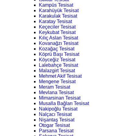
Kampüs Tesisat
Karahüyük Tesisat
Karakulak Tesisat
Karatay Tesisat
Keçeciler Tesisat
Keykubat Tesisat
Kılıç Aslan Tesisat
Kovanağzı Tesisat
Kozağaç Tesisat
Köprü Başı Tesisat
Köyceğiz Tesisat
Lalebahçe Tesisat
Malazgirt Tesisat
Mehmet Akif Tesisat
Mengene Tesisat
Meram Tesisat
Mevlana Tesisat
Mimarsinan Tesisat
Musalla Bağları Tesisat
Nakipoğlu Tesisat
Nalçacı Tesisat
Nişantaş Tesisat
Otogar Tesisat
Parsana Tesisat