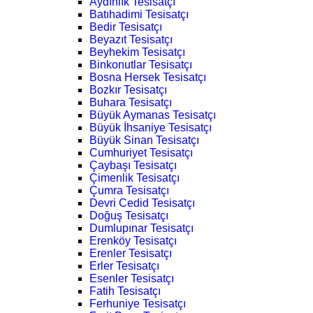
Aydınlık Tesisatçı
Batıhadimi Tesisatçı
Bedir Tesisatçı
Beyazıt Tesisatçı
Beyhekim Tesisatçı
Binkonutlar Tesisatçı
Bosna Hersek Tesisatçı
Bozkır Tesisatçı
Buhara Tesisatçı
Büyük Aymanas Tesisatçı
Büyük İhsaniye Tesisatçı
Büyük Sinan Tesisatçı
Cumhuriyet Tesisatçı
Çaybaşı Tesisatçı
Çimenlik Tesisatçı
Çumra Tesisatçı
Devri Cedid Tesisatçı
Doğuş Tesisatçı
Dumlupınar Tesisatçı
Erenköy Tesisatçı
Erenler Tesisatçı
Erler Tesisatçı
Esenler Tesisatçı
Fatih Tesisatçı
Ferhuniye Tesisatçı