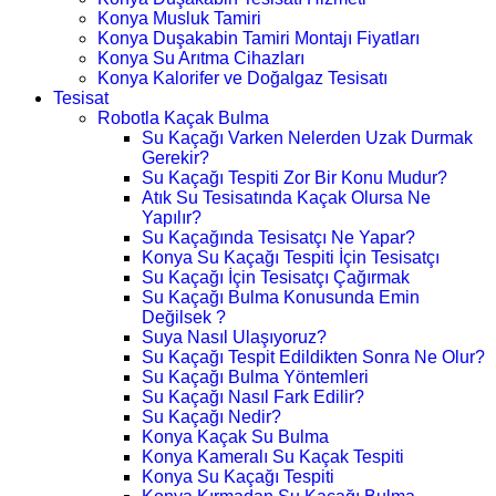
Konya Musluk Tamiri
Konya Duşakabin Tamiri Montajı Fiyatları
Konya Su Arıtma Cihazları
Konya Kalorifer ve Doğalgaz Tesisatı
Tesisat
Robotla Kaçak Bulma
Su Kaçağı Varken Nelerden Uzak Durmak
Gerekir?
Su Kaçağı Tespiti Zor Bir Konu Mudur?
Atık Su Tesisatında Kaçak Olursa Ne
Yapılır?
Su Kaçağında Tesisatçı Ne Yapar?
Konya Su Kaçağı Tespiti İçin Tesisatçı
Su Kaçağı İçin Tesisatçı Çağırmak
Su Kaçağı Bulma Konusunda Emin
Değilsek ?
Suya Nasıl Ulaşıyoruz?
Su Kaçağı Tespit Edildikten Sonra Ne Olur?
Su Kaçağı Bulma Yöntemleri
Su Kaçağı Nasıl Fark Edilir?
Su Kaçağı Nedir?
Konya Kaçak Su Bulma
Konya Kameralı Su Kaçak Tespiti
Konya Su Kaçağı Tespiti