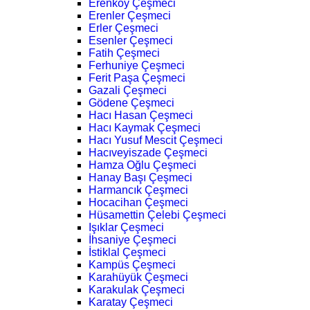
Erenköy Çeşmeci
Erenler Çeşmeci
Erler Çeşmeci
Esenler Çeşmeci
Fatih Çeşmeci
Ferhuniye Çeşmeci
Ferit Paşa Çeşmeci
Gazali Çeşmeci
Gödene Çeşmeci
Hacı Hasan Çeşmeci
Hacı Kaymak Çeşmeci
Hacı Yusuf Mescit Çeşmeci
Hacıveyiszade Çeşmeci
Hamza Oğlu Çeşmeci
Hanay Başı Çeşmeci
Harmancık Çeşmeci
Hocacihan Çeşmeci
Hüsamettin Çelebi Çeşmeci
Işıklar Çeşmeci
İhsaniye Çeşmeci
İstiklal Çeşmeci
Kampüs Çeşmeci
Karahüyük Çeşmeci
Karakulak Çeşmeci
Karatay Çeşmeci