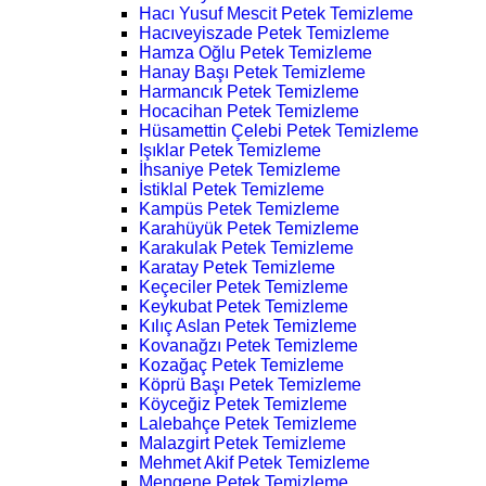
Hacı Yusuf Mescit Petek Temizleme
Hacıveyiszade Petek Temizleme
Hamza Oğlu Petek Temizleme
Hanay Başı Petek Temizleme
Harmancık Petek Temizleme
Hocacihan Petek Temizleme
Hüsamettin Çelebi Petek Temizleme
Işıklar Petek Temizleme
İhsaniye Petek Temizleme
İstiklal Petek Temizleme
Kampüs Petek Temizleme
Karahüyük Petek Temizleme
Karakulak Petek Temizleme
Karatay Petek Temizleme
Keçeciler Petek Temizleme
Keykubat Petek Temizleme
Kılıç Aslan Petek Temizleme
Kovanağzı Petek Temizleme
Kozağaç Petek Temizleme
Köprü Başı Petek Temizleme
Köyceğiz Petek Temizleme
Lalebahçe Petek Temizleme
Malazgirt Petek Temizleme
Mehmet Akif Petek Temizleme
Mengene Petek Temizleme