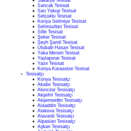
Sakarya Tesisat
Sancak Tesisat
Sarı Yakup Tesisat
Selçuklu Tesisat
Konya Selimiye Tesisat
Selimsultan Tesisat
Sille Tesisat
Şeker Tesisat
Şeyh Şamil Tesisat
Ulubatlı Hasan Tesisat
Yaka Meram Tesisat
Yaylapınar Tesisat
Yazır Tesisat
Konya Karaaslan Tesisat
Tesisatçı
Konya Tesisatçı
Akabe Tesisatçı
Akıncılar Tesisatçı
Akşehir Tesisatçı
Akşemsettin Tesisatçı
Alaaddin Tesisatçı
Alakova Tesisatçı
Alavardı Tesisatçı
Alpaslan Tesisatçı
Aşkan Tesisatçı