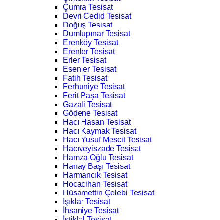
Çumra Tesisat
Devri Cedid Tesisat
Doğuş Tesisat
Dumlupınar Tesisat
Erenköy Tesisat
Erenler Tesisat
Erler Tesisat
Esenler Tesisat
Fatih Tesisat
Ferhuniye Tesisat
Ferit Paşa Tesisat
Gazali Tesisat
Gödene Tesisat
Hacı Hasan Tesisat
Hacı Kaymak Tesisat
Hacı Yusuf Mescit Tesisat
Hacıveyiszade Tesisat
Hamza Oğlu Tesisat
Hanay Başı Tesisat
Harmancık Tesisat
Hocacihan Tesisat
Hüsamettin Çelebi Tesisat
Işıklar Tesisat
İhsaniye Tesisat
İstiklal Tesisat