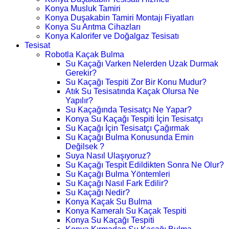
Konya Musluk Tamiri
Konya Duşakabin Tamiri Montajı Fiyatları
Konya Su Arıtma Cihazları
Konya Kalorifer ve Doğalgaz Tesisatı
Tesisat
Robotla Kaçak Bulma
Su Kaçağı Varken Nelerden Uzak Durmak
Gerekir?
Su Kaçağı Tespiti Zor Bir Konu Mudur?
Atık Su Tesisatında Kaçak Olursa Ne
Yapılır?
Su Kaçağında Tesisatçı Ne Yapar?
Konya Su Kaçağı Tespiti İçin Tesisatçı
Su Kaçağı İçin Tesisatçı Çağırmak
Su Kaçağı Bulma Konusunda Emin
Değilsek ?
Suya Nasıl Ulaşıyoruz?
Su Kaçağı Tespit Edildikten Sonra Ne Olur?
Su Kaçağı Bulma Yöntemleri
Su Kaçağı Nasıl Fark Edilir?
Su Kaçağı Nedir?
Konya Kaçak Su Bulma
Konya Kameralı Su Kaçak Tespiti
Konya Su Kaçağı Tespiti