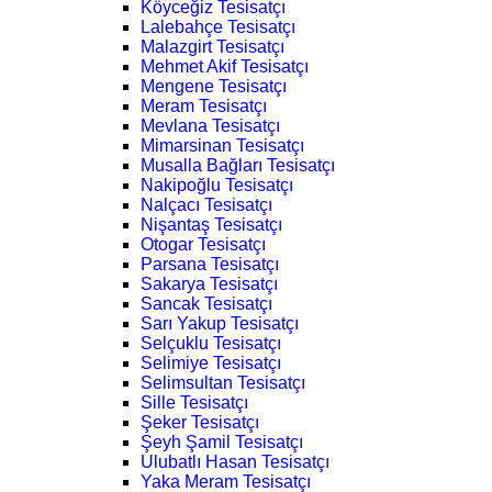
Köyceğiz Tesisatçı
Lalebahçe Tesisatçı
Malazgirt Tesisatçı
Mehmet Akif Tesisatçı
Mengene Tesisatçı
Meram Tesisatçı
Mevlana Tesisatçı
Mimarsinan Tesisatçı
Musalla Bağları Tesisatçı
Nakipoğlu Tesisatçı
Nalçacı Tesisatçı
Nişantaş Tesisatçı
Otogar Tesisatçı
Parsana Tesisatçı
Sakarya Tesisatçı
Sancak Tesisatçı
Sarı Yakup Tesisatçı
Selçuklu Tesisatçı
Selimiye Tesisatçı
Selimsultan Tesisatçı
Sille Tesisatçı
Şeker Tesisatçı
Şeyh Şamil Tesisatçı
Ulubatlı Hasan Tesisatçı
Yaka Meram Tesisatçı