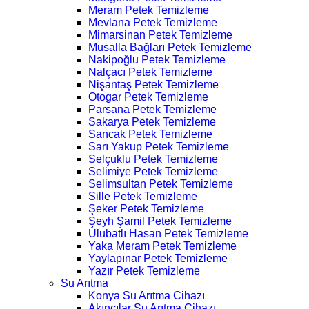
Meram Petek Temizleme
Mevlana Petek Temizleme
Mimarsinan Petek Temizleme
Musalla Bağları Petek Temizleme
Nakipoğlu Petek Temizleme
Nalçacı Petek Temizleme
Nişantaş Petek Temizleme
Otogar Petek Temizleme
Parsana Petek Temizleme
Sakarya Petek Temizleme
Sancak Petek Temizleme
Sarı Yakup Petek Temizleme
Selçuklu Petek Temizleme
Selimiye Petek Temizleme
Selimsultan Petek Temizleme
Sille Petek Temizleme
Şeker Petek Temizleme
Şeyh Şamil Petek Temizleme
Ulubatlı Hasan Petek Temizleme
Yaka Meram Petek Temizleme
Yaylapınar Petek Temizleme
Yazır Petek Temizleme
Su Arıtma
Konya Su Arıtma Cihazı
Akıncılar Su Arıtma Cihazı