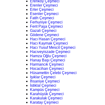
Erenköy Çeşmeci
Erenler Çeşmeci
Erler Çeşmeci
Esenler Çeşmeci
Fatih Çeşmeci
Ferhuniye Çeşmeci
Ferit Paşa Çeşmeci
Gazali Çeşmeci
Gödene Çeşmeci
Hacı Hasan Çeşmeci
Hacı Kaymak Çeşmeci
Hacı Yusuf Mescit Çeşmeci
Hacıveyiszade Çeşmeci
Hamza Oğlu Çeşmeci
Hanay Başı Çeşmeci
Harmancık Çeşmeci
Hocacihan Çeşmeci
Hüsamettin Çelebi Çeşmeci
Işıklar Çeşmeci
İhsaniye Çeşmeci
İstiklal Çeşmeci
Kampüs Çeşmeci
Karahüyük Çeşmeci
Karakulak Çeşmeci
Karatay Çeşmeci