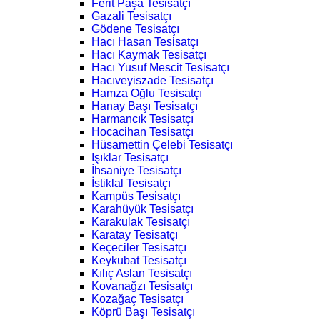
Ferit Paşa Tesisatçı
Gazali Tesisatçı
Gödene Tesisatçı
Hacı Hasan Tesisatçı
Hacı Kaymak Tesisatçı
Hacı Yusuf Mescit Tesisatçı
Hacıveyiszade Tesisatçı
Hamza Oğlu Tesisatçı
Hanay Başı Tesisatçı
Harmancık Tesisatçı
Hocacihan Tesisatçı
Hüsamettin Çelebi Tesisatçı
Işıklar Tesisatçı
İhsaniye Tesisatçı
İstiklal Tesisatçı
Kampüs Tesisatçı
Karahüyük Tesisatçı
Karakulak Tesisatçı
Karatay Tesisatçı
Keçeciler Tesisatçı
Keykubat Tesisatçı
Kılıç Aslan Tesisatçı
Kovanağzı Tesisatçı
Kozağaç Tesisatçı
Köprü Başı Tesisatçı