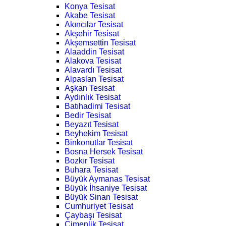
Konya Tesisat
Akabe Tesisat
Akıncılar Tesisat
Akşehir Tesisat
Akşemsettin Tesisat
Alaaddin Tesisat
Alakova Tesisat
Alavardı Tesisat
Alpaslan Tesisat
Aşkan Tesisat
Aydınlık Tesisat
Batıhadimi Tesisat
Bedir Tesisat
Beyazıt Tesisat
Beyhekim Tesisat
Binkonutlar Tesisat
Bosna Hersek Tesisat
Bozkır Tesisat
Buhara Tesisat
Büyük Aymanas Tesisat
Büyük İhsaniye Tesisat
Büyük Sinan Tesisat
Cumhuriyet Tesisat
Çaybaşı Tesisat
Çimenlik Tesisat