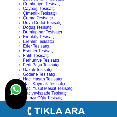
Cumhuriyet Tesisatçı
Çaybaşı Tesisatçı
Çimenlik Tesisatçı
Çumra Tesisatçı
Devri Cedid Tesisatçı
Doğuş Tesisatçı
Dumlupınar Tesisatçı
Erenköy Tesisatçı
Erenler Tesisatçı
Erler Tesisatçı
Esenler Tesisatçı
Fatih Tesisatçı
Ferhuniye Tesisatçı
Ferit Paşa Tesisatçı
Gazali Tesisatçı
Gödene Tesisatçı
Hacı Hasan Tesisatçı
Hacı Kaymak Tesisatçı
Hacı Yusuf Mescit Tesisatçı
Hacıveyiszade Tesisatçı
Hamza Oğlu Tesisatçı
Hanay Başı Tesisatçı
Harmancık Tesisatçı
Hocacihan Tesisatçı
Hüsamettin Çelebi Tesisatçı