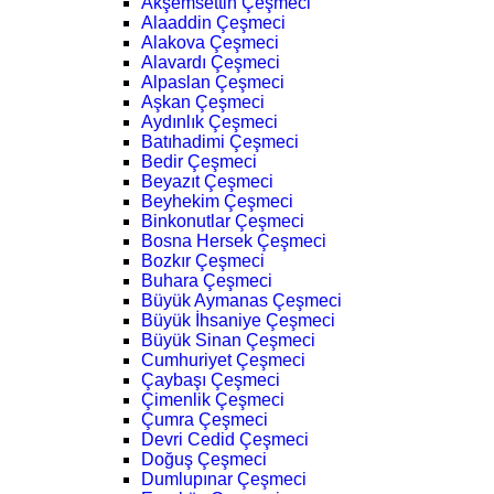
Akşemsettin Çeşmeci
Alaaddin Çeşmeci
Alakova Çeşmeci
Alavardı Çeşmeci
Alpaslan Çeşmeci
Aşkan Çeşmeci
Aydınlık Çeşmeci
Batıhadimi Çeşmeci
Bedir Çeşmeci
Beyazıt Çeşmeci
Beyhekim Çeşmeci
Binkonutlar Çeşmeci
Bosna Hersek Çeşmeci
Bozkır Çeşmeci
Buhara Çeşmeci
Büyük Aymanas Çeşmeci
Büyük İhsaniye Çeşmeci
Büyük Sinan Çeşmeci
Cumhuriyet Çeşmeci
Çaybaşı Çeşmeci
Çimenlik Çeşmeci
Çumra Çeşmeci
Devri Cedid Çeşmeci
Doğuş Çeşmeci
Dumlupınar Çeşmeci