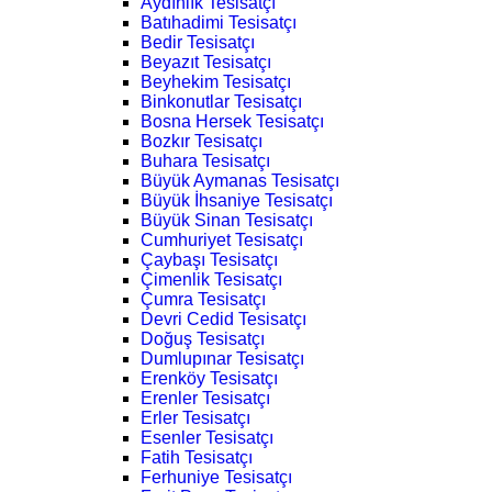
Aydınlık Tesisatçı
Batıhadimi Tesisatçı
Bedir Tesisatçı
Beyazıt Tesisatçı
Beyhekim Tesisatçı
Binkonutlar Tesisatçı
Bosna Hersek Tesisatçı
Bozkır Tesisatçı
Buhara Tesisatçı
Büyük Aymanas Tesisatçı
Büyük İhsaniye Tesisatçı
Büyük Sinan Tesisatçı
Cumhuriyet Tesisatçı
Çaybaşı Tesisatçı
Çimenlik Tesisatçı
Çumra Tesisatçı
Devri Cedid Tesisatçı
Doğuş Tesisatçı
Dumlupınar Tesisatçı
Erenköy Tesisatçı
Erenler Tesisatçı
Erler Tesisatçı
Esenler Tesisatçı
Fatih Tesisatçı
Ferhuniye Tesisatçı