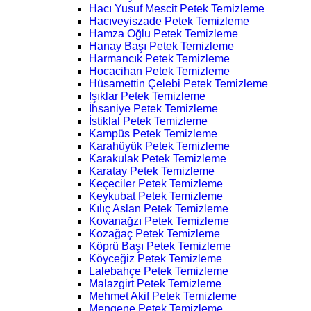
Hacı Yusuf Mescit Petek Temizleme
Hacıveyiszade Petek Temizleme
Hamza Oğlu Petek Temizleme
Hanay Başı Petek Temizleme
Harmancık Petek Temizleme
Hocacihan Petek Temizleme
Hüsamettin Çelebi Petek Temizleme
Işıklar Petek Temizleme
İhsaniye Petek Temizleme
İstiklal Petek Temizleme
Kampüs Petek Temizleme
Karahüyük Petek Temizleme
Karakulak Petek Temizleme
Karatay Petek Temizleme
Keçeciler Petek Temizleme
Keykubat Petek Temizleme
Kılıç Aslan Petek Temizleme
Kovanağzı Petek Temizleme
Kozağaç Petek Temizleme
Köprü Başı Petek Temizleme
Köyceğiz Petek Temizleme
Lalebahçe Petek Temizleme
Malazgirt Petek Temizleme
Mehmet Akif Petek Temizleme
Mengene Petek Temizleme