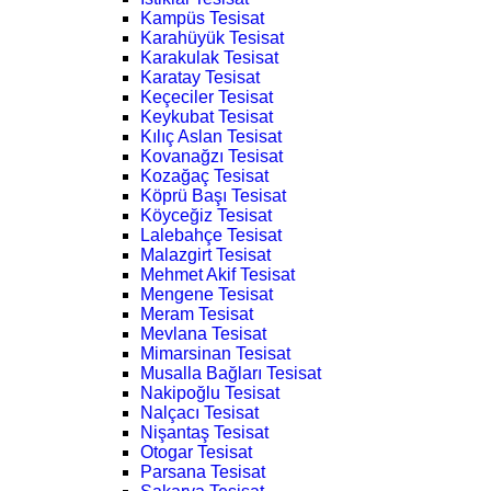
Kampüs Tesisat
Karahüyük Tesisat
Karakulak Tesisat
Karatay Tesisat
Keçeciler Tesisat
Keykubat Tesisat
Kılıç Aslan Tesisat
Kovanağzı Tesisat
Kozağaç Tesisat
Köprü Başı Tesisat
Köyceğiz Tesisat
Lalebahçe Tesisat
Malazgirt Tesisat
Mehmet Akif Tesisat
Mengene Tesisat
Meram Tesisat
Mevlana Tesisat
Mimarsinan Tesisat
Musalla Bağları Tesisat
Nakipoğlu Tesisat
Nalçacı Tesisat
Nişantaş Tesisat
Otogar Tesisat
Parsana Tesisat