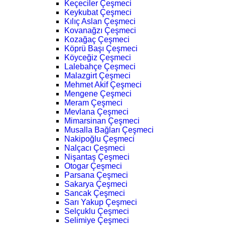
Keçeciler Çeşmeci
Keykubat Çeşmeci
Kılıç Aslan Çeşmeci
Kovanağzı Çeşmeci
Kozağaç Çeşmeci
Köprü Başı Çeşmeci
Köyceğiz Çeşmeci
Lalebahçe Çeşmeci
Malazgirt Çeşmeci
Mehmet Akif Çeşmeci
Mengene Çeşmeci
Meram Çeşmeci
Mevlana Çeşmeci
Mimarsinan Çeşmeci
Musalla Bağları Çeşmeci
Nakipoğlu Çeşmeci
Nalçacı Çeşmeci
Nişantaş Çeşmeci
Otogar Çeşmeci
Parsana Çeşmeci
Sakarya Çeşmeci
Sancak Çeşmeci
Sarı Yakup Çeşmeci
Selçuklu Çeşmeci
Selimiye Çeşmeci