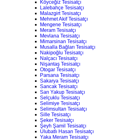
Köyceğiz Tesisatçı
Lalebahçe Tesisatçı
Malazgirt Tesisatçı
Mehmet Akif Tesisatçı
Mengene Tesisatçı
Meram Tesisatçı
Mevlana Tesisatçı
Mimarsinan Tesisatçı
Musalla Bağları Tesisatçı
Nakipoğlu Tesisatçı
Nalçacı Tesisatçı
Nişantaş Tesisatçı
Otogar Tesisatçı
Parsana Tesisatçı
Sakarya Tesisatçı
Sancak Tesisatçı
Sarı Yakup Tesisatçı
Selçuklu Tesisatçı
Selimiye Tesisatçı
Selimsultan Tesisatçı
Sille Tesisatçı
Şeker Tesisatçı
Şeyh Şamil Tesisatçı
Ulubatlı Hasan Tesisatçı
Yaka Meram Tesisatçı