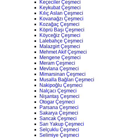
Keçeciler Çeşmeci
Keykubat Çeşmeci
Kılıç Aslan Çeşmeci
Kovanağzı Çeşmeci
Kozağaç Çeşmeci
Köprü Başı Çeşmeci
Köyceğiz Çeşmeci
Lalebahçe Çeşmeci
Malazgirt Çeşmeci
Mehmet Akif Çeşmeci
Mengene Çeşmeci
Meram Çeşmeci
Mevlana Çeşmeci
Mimarsinan Çeşmeci
Musalla Bağları Çeşmeci
Nakipoğlu Çeşmeci
Nalçacı Çeşmeci
Nişantaş Çeşmeci
Otogar Çeşmeci
Parsana Çeşmeci
Sakarya Çeşmeci
Sancak Çeşmeci
Sarı Yakup Çeşmeci
Selçuklu Çeşmeci
Selimiye Çeşmeci