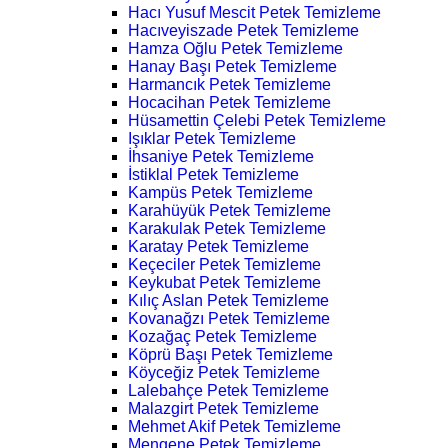
Hacı Yusuf Mescit Petek Temizleme
Hacıveyiszade Petek Temizleme
Hamza Oğlu Petek Temizleme
Hanay Başı Petek Temizleme
Harmancık Petek Temizleme
Hocacihan Petek Temizleme
Hüsamettin Çelebi Petek Temizleme
Işıklar Petek Temizleme
İhsaniye Petek Temizleme
İstiklal Petek Temizleme
Kampüs Petek Temizleme
Karahüyük Petek Temizleme
Karakulak Petek Temizleme
Karatay Petek Temizleme
Keçeciler Petek Temizleme
Keykubat Petek Temizleme
Kılıç Aslan Petek Temizleme
Kovanağzı Petek Temizleme
Kozağaç Petek Temizleme
Köprü Başı Petek Temizleme
Köyceğiz Petek Temizleme
Lalebahçe Petek Temizleme
Malazgirt Petek Temizleme
Mehmet Akif Petek Temizleme
Mengene Petek Temizleme