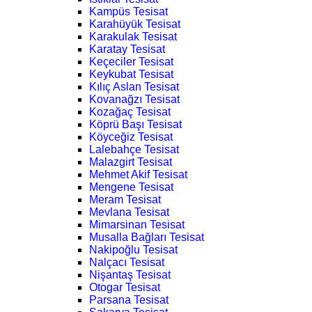
Kampüs Tesisat
Karahüyük Tesisat
Karakulak Tesisat
Karatay Tesisat
Keçeciler Tesisat
Keykubat Tesisat
Kılıç Aslan Tesisat
Kovanağzı Tesisat
Kozağaç Tesisat
Köprü Başı Tesisat
Köyceğiz Tesisat
Lalebahçe Tesisat
Malazgirt Tesisat
Mehmet Akif Tesisat
Mengene Tesisat
Meram Tesisat
Mevlana Tesisat
Mimarsinan Tesisat
Musalla Bağları Tesisat
Nakipoğlu Tesisat
Nalçacı Tesisat
Nişantaş Tesisat
Otogar Tesisat
Parsana Tesisat