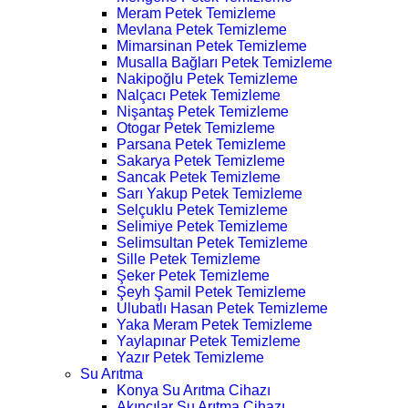
Meram Petek Temizleme
Mevlana Petek Temizleme
Mimarsinan Petek Temizleme
Musalla Bağları Petek Temizleme
Nakipoğlu Petek Temizleme
Nalçacı Petek Temizleme
Nişantaş Petek Temizleme
Otogar Petek Temizleme
Parsana Petek Temizleme
Sakarya Petek Temizleme
Sancak Petek Temizleme
Sarı Yakup Petek Temizleme
Selçuklu Petek Temizleme
Selimiye Petek Temizleme
Selimsultan Petek Temizleme
Sille Petek Temizleme
Şeker Petek Temizleme
Şeyh Şamil Petek Temizleme
Ulubatlı Hasan Petek Temizleme
Yaka Meram Petek Temizleme
Yaylapınar Petek Temizleme
Yazır Petek Temizleme
Su Arıtma
Konya Su Arıtma Cihazı
Akıncılar Su Arıtma Cihazı