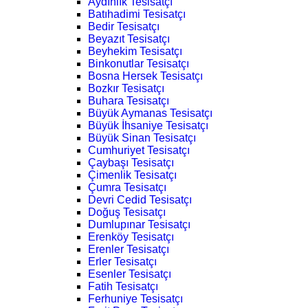
Aydınlık Tesisatçı
Batıhadimi Tesisatçı
Bedir Tesisatçı
Beyazıt Tesisatçı
Beyhekim Tesisatçı
Binkonutlar Tesisatçı
Bosna Hersek Tesisatçı
Bozkır Tesisatçı
Buhara Tesisatçı
Büyük Aymanas Tesisatçı
Büyük İhsaniye Tesisatçı
Büyük Sinan Tesisatçı
Cumhuriyet Tesisatçı
Çaybaşı Tesisatçı
Çimenlik Tesisatçı
Çumra Tesisatçı
Devri Cedid Tesisatçı
Doğuş Tesisatçı
Dumlupınar Tesisatçı
Erenköy Tesisatçı
Erenler Tesisatçı
Erler Tesisatçı
Esenler Tesisatçı
Fatih Tesisatçı
Ferhuniye Tesisatçı