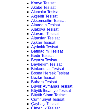
Konya Tesisat
Akabe Tesisat
Akıncılar Tesisat
Akşehir Tesisat
Akşemsettin Tesisat
Alaaddin Tesisat
Alakova Tesisat
Alavardı Tesisat
Alpaslan Tesisat
Aşkan Tesisat
Aydınlık Tesisat
Batıhadimi Tesisat
Bedir Tesisat
Beyazıt Tesisat
Beyhekim Tesisat
Binkonutlar Tesisat
Bosna Hersek Tesisat
Bozkır Tesisat
Buhara Tesisat
Büyük Aymanas Tesisat
Büyük İhsaniye Tesisat
Büyük Sinan Tesisat
Cumhuriyet Tesisat
Çaybaşı Tesisat
Çimenlik Tesisat