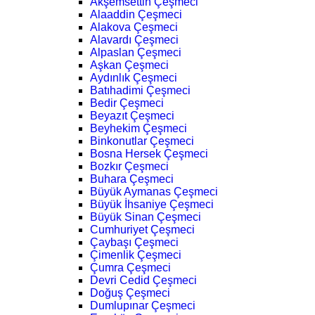
Akşemsettin Çeşmeci
Alaaddin Çeşmeci
Alakova Çeşmeci
Alavardı Çeşmeci
Alpaslan Çeşmeci
Aşkan Çeşmeci
Aydınlık Çeşmeci
Batıhadimi Çeşmeci
Bedir Çeşmeci
Beyazıt Çeşmeci
Beyhekim Çeşmeci
Binkonutlar Çeşmeci
Bosna Hersek Çeşmeci
Bozkır Çeşmeci
Buhara Çeşmeci
Büyük Aymanas Çeşmeci
Büyük İhsaniye Çeşmeci
Büyük Sinan Çeşmeci
Cumhuriyet Çeşmeci
Çaybaşı Çeşmeci
Çimenlik Çeşmeci
Çumra Çeşmeci
Devri Cedid Çeşmeci
Doğuş Çeşmeci
Dumlupınar Çeşmeci