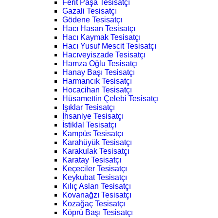
Ferit Paşa Tesisatçı
Gazali Tesisatçı
Gödene Tesisatçı
Hacı Hasan Tesisatçı
Hacı Kaymak Tesisatçı
Hacı Yusuf Mescit Tesisatçı
Hacıveyiszade Tesisatçı
Hamza Oğlu Tesisatçı
Hanay Başı Tesisatçı
Harmancık Tesisatçı
Hocacihan Tesisatçı
Hüsamettin Çelebi Tesisatçı
Işıklar Tesisatçı
İhsaniye Tesisatçı
İstiklal Tesisatçı
Kampüs Tesisatçı
Karahüyük Tesisatçı
Karakulak Tesisatçı
Karatay Tesisatçı
Keçeciler Tesisatçı
Keykubat Tesisatçı
Kılıç Aslan Tesisatçı
Kovanağzı Tesisatçı
Kozağaç Tesisatçı
Köprü Başı Tesisatçı