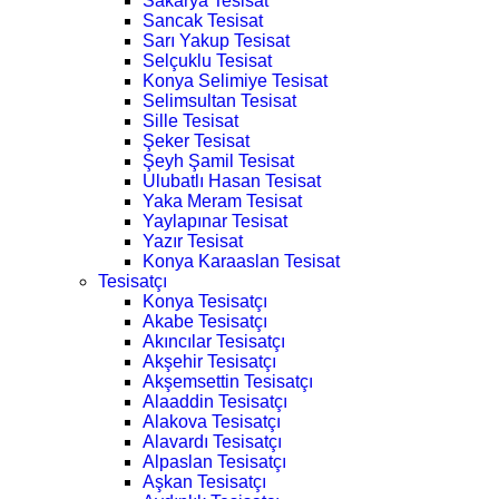
Sakarya Tesisat
Sancak Tesisat
Sarı Yakup Tesisat
Selçuklu Tesisat
Konya Selimiye Tesisat
Selimsultan Tesisat
Sille Tesisat
Şeker Tesisat
Şeyh Şamil Tesisat
Ulubatlı Hasan Tesisat
Yaka Meram Tesisat
Yaylapınar Tesisat
Yazır Tesisat
Konya Karaaslan Tesisat
Tesisatçı
Konya Tesisatçı
Akabe Tesisatçı
Akıncılar Tesisatçı
Akşehir Tesisatçı
Akşemsettin Tesisatçı
Alaaddin Tesisatçı
Alakova Tesisatçı
Alavardı Tesisatçı
Alpaslan Tesisatçı
Aşkan Tesisatçı