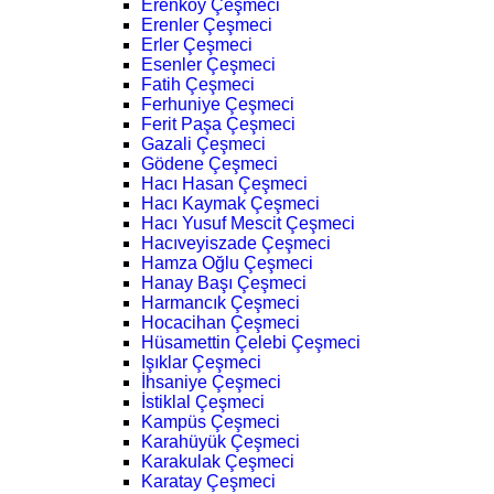
Erenköy Çeşmeci
Erenler Çeşmeci
Erler Çeşmeci
Esenler Çeşmeci
Fatih Çeşmeci
Ferhuniye Çeşmeci
Ferit Paşa Çeşmeci
Gazali Çeşmeci
Gödene Çeşmeci
Hacı Hasan Çeşmeci
Hacı Kaymak Çeşmeci
Hacı Yusuf Mescit Çeşmeci
Hacıveyiszade Çeşmeci
Hamza Oğlu Çeşmeci
Hanay Başı Çeşmeci
Harmancık Çeşmeci
Hocacihan Çeşmeci
Hüsamettin Çelebi Çeşmeci
Işıklar Çeşmeci
İhsaniye Çeşmeci
İstiklal Çeşmeci
Kampüs Çeşmeci
Karahüyük Çeşmeci
Karakulak Çeşmeci
Karatay Çeşmeci