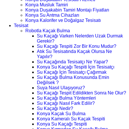
Konya Musluk Tamiri
Konya Duşakabin Tamiri Montajı Fiyatları
Konya Su Arıtma Cihazları
Konya Kalorifer ve Doğalgaz Tesisatı
Tesisat
Robotla Kaçak Bulma
Su Kaçağı Varken Nelerden Uzak Durmak
Gerekir?
Su Kaçağı Tespiti Zor Bir Konu Mudur?
Atık Su Tesisatında Kaçak Olursa Ne
Yapılır?
Su Kaçağında Tesisatçı Ne Yapar?
Konya Su Kaçağı Tespiti İçin Tesisatçı
Su Kaçağı İçin Tesisatçı Çağırmak
Su Kaçağı Bulma Konusunda Emin
Değilsek ?
Suya Nasıl Ulaşıyoruz?
Su Kaçağı Tespit Edildikten Sonra Ne Olur?
Su Kaçağı Bulma Yöntemleri
Su Kaçağı Nasıl Fark Edilir?
Su Kaçağı Nedir?
Konya Kaçak Su Bulma
Konya Kameralı Su Kaçak Tespiti
Konya Su Kaçağı Tespiti