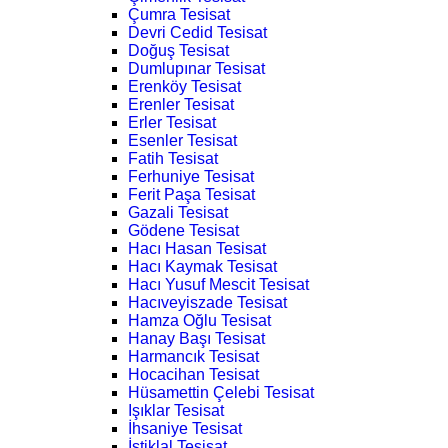
Çumra Tesisat
Devri Cedid Tesisat
Doğuş Tesisat
Dumlupınar Tesisat
Erenköy Tesisat
Erenler Tesisat
Erler Tesisat
Esenler Tesisat
Fatih Tesisat
Ferhuniye Tesisat
Ferit Paşa Tesisat
Gazali Tesisat
Gödene Tesisat
Hacı Hasan Tesisat
Hacı Kaymak Tesisat
Hacı Yusuf Mescit Tesisat
Hacıveyiszade Tesisat
Hamza Oğlu Tesisat
Hanay Başı Tesisat
Harmancık Tesisat
Hocacihan Tesisat
Hüsamettin Çelebi Tesisat
Işıklar Tesisat
İhsaniye Tesisat
İstiklal Tesisat