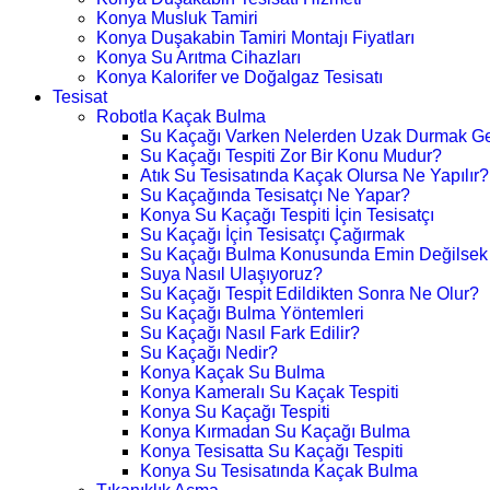
Konya Musluk Tamiri
Konya Duşakabin Tamiri Montajı Fiyatları
Konya Su Arıtma Cihazları
Konya Kalorifer ve Doğalgaz Tesisatı
Tesisat
Robotla Kaçak Bulma
Su Kaçağı Varken Nelerden Uzak Durmak Ge
Su Kaçağı Tespiti Zor Bir Konu Mudur?
Atık Su Tesisatında Kaçak Olursa Ne Yapılır?
Su Kaçağında Tesisatçı Ne Yapar?
Konya Su Kaçağı Tespiti İçin Tesisatçı
Su Kaçağı İçin Tesisatçı Çağırmak
Su Kaçağı Bulma Konusunda Emin Değilsek
Suya Nasıl Ulaşıyoruz?
Su Kaçağı Tespit Edildikten Sonra Ne Olur?
Su Kaçağı Bulma Yöntemleri
Su Kaçağı Nasıl Fark Edilir?
Su Kaçağı Nedir?
Konya Kaçak Su Bulma
Konya Kameralı Su Kaçak Tespiti
Konya Su Kaçağı Tespiti
Konya Kırmadan Su Kaçağı Bulma
Konya Tesisatta Su Kaçağı Tespiti
Konya Su Tesisatında Kaçak Bulma