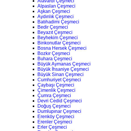
Alavardı Çeşmeci
Alpaslan Çeşmeci
Aşkan Çeşmeci
Aydınlık Çeşmeci
Batıhadimi Çeşmeci
Bedir Çeşmeci
Beyazıt Çeşmeci
Beyhekim Çeşmeci
Binkonutlar Çeşmeci
Bosna Hersek Çeşmeci
Bozkır Çeşmeci
Buhara Çeşmeci
Büyük Aymanas Çeşmeci
Büyük İhsaniye Çeşmeci
Büyük Sinan Çeşmeci
Cumhuriyet Çeşmeci
Çaybaşı Çeşmeci
Çimenlik Çeşmeci
Çumra Çeşmeci
Devri Cedid Çeşmeci
Doğuş Çeşmeci
Dumlupınar Çeşmeci
Erenköy Çeşmeci
Erenler Çeşmeci
Erler Çeşmeci