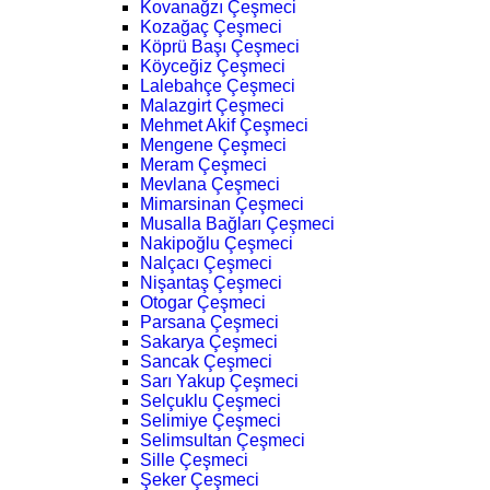
Kovanağzı Çeşmeci
Kozağaç Çeşmeci
Köprü Başı Çeşmeci
Köyceğiz Çeşmeci
Lalebahçe Çeşmeci
Malazgirt Çeşmeci
Mehmet Akif Çeşmeci
Mengene Çeşmeci
Meram Çeşmeci
Mevlana Çeşmeci
Mimarsinan Çeşmeci
Musalla Bağları Çeşmeci
Nakipoğlu Çeşmeci
Nalçacı Çeşmeci
Nişantaş Çeşmeci
Otogar Çeşmeci
Parsana Çeşmeci
Sakarya Çeşmeci
Sancak Çeşmeci
Sarı Yakup Çeşmeci
Selçuklu Çeşmeci
Selimiye Çeşmeci
Selimsultan Çeşmeci
Sille Çeşmeci
Şeker Çeşmeci