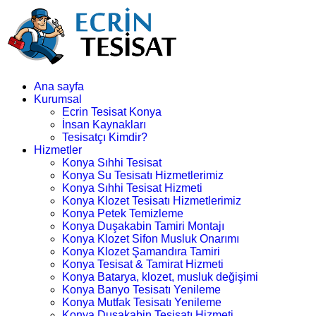
Ana sayfa
Kurumsal
Ecrin Tesisat Konya
İnsan Kaynakları
Tesisatçı Kimdir?
Hizmetler
Konya Sıhhi Tesisat
Konya Su Tesisatı Hizmetlerimiz
Konya Sıhhi Tesisat Hizmeti
Konya Klozet Tesisatı Hizmetlerimiz
Konya Petek Temizleme
Konya Duşakabin Tamiri Montajı
Konya Klozet Sifon Musluk Onarımı
Konya Klozet Şamandıra Tamiri
Konya Tesisat & Tamirat Hizmeti
Konya Batarya, klozet, musluk değişimi
Konya Banyo Tesisatı Yenileme
Konya Mutfak Tesisatı Yenileme
Konya Duşakabin Tesisatı Hizmeti