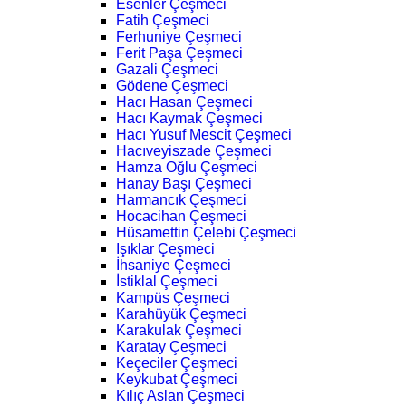
Esenler Çeşmeci
Fatih Çeşmeci
Ferhuniye Çeşmeci
Ferit Paşa Çeşmeci
Gazali Çeşmeci
Gödene Çeşmeci
Hacı Hasan Çeşmeci
Hacı Kaymak Çeşmeci
Hacı Yusuf Mescit Çeşmeci
Hacıveyiszade Çeşmeci
Hamza Oğlu Çeşmeci
Hanay Başı Çeşmeci
Harmancık Çeşmeci
Hocacihan Çeşmeci
Hüsamettin Çelebi Çeşmeci
Işıklar Çeşmeci
İhsaniye Çeşmeci
İstiklal Çeşmeci
Kampüs Çeşmeci
Karahüyük Çeşmeci
Karakulak Çeşmeci
Karatay Çeşmeci
Keçeciler Çeşmeci
Keykubat Çeşmeci
Kılıç Aslan Çeşmeci