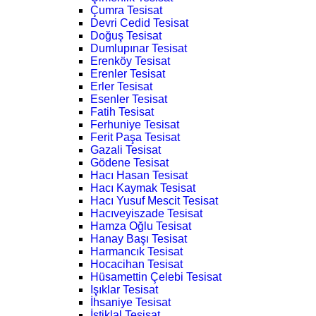
Çumra Tesisat
Devri Cedid Tesisat
Doğuş Tesisat
Dumlupınar Tesisat
Erenköy Tesisat
Erenler Tesisat
Erler Tesisat
Esenler Tesisat
Fatih Tesisat
Ferhuniye Tesisat
Ferit Paşa Tesisat
Gazali Tesisat
Gödene Tesisat
Hacı Hasan Tesisat
Hacı Kaymak Tesisat
Hacı Yusuf Mescit Tesisat
Hacıveyiszade Tesisat
Hamza Oğlu Tesisat
Hanay Başı Tesisat
Harmancık Tesisat
Hocacihan Tesisat
Hüsamettin Çelebi Tesisat
Işıklar Tesisat
İhsaniye Tesisat
İstiklal Tesisat