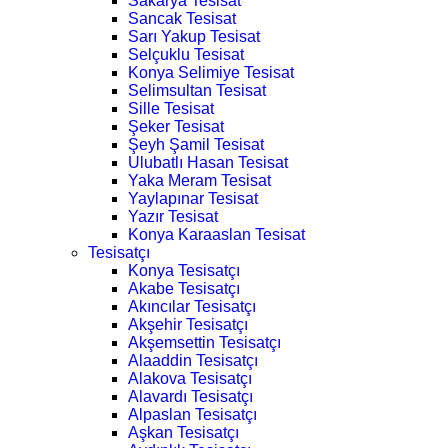
Sakarya Tesisat
Sancak Tesisat
Sarı Yakup Tesisat
Selçuklu Tesisat
Konya Selimiye Tesisat
Selimsultan Tesisat
Sille Tesisat
Şeker Tesisat
Şeyh Şamil Tesisat
Ulubatlı Hasan Tesisat
Yaka Meram Tesisat
Yaylapınar Tesisat
Yazır Tesisat
Konya Karaaslan Tesisat
Tesisatçı
Konya Tesisatçı
Akabe Tesisatçı
Akıncılar Tesisatçı
Akşehir Tesisatçı
Akşemsettin Tesisatçı
Alaaddin Tesisatçı
Alakova Tesisatçı
Alavardı Tesisatçı
Alpaslan Tesisatçı
Aşkan Tesisatçı