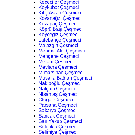
Keçeciler Çeşmeci
Keykubat Çeşmeci
Kılıç Aslan Çeşmeci
Kovanağzı Çeşmeci
Kozağaç Çeşmeci
Köprü Başı Çeşmeci
Köyceğiz Çeşmeci
Lalebahçe Çeşmeci
Malazgirt Çeşmeci
Mehmet Akif Çeşmeci
Mengene Çeşmeci
Meram Çeşmeci
Mevlana Çeşmeci
Mimarsinan Çeşmeci
Musalla Bağları Çeşmeci
Nakipoğlu Çeşmeci
Nalçacı Çeşmeci
Nişantaş Çeşmeci
Otogar Çeşmeci
Parsana Çeşmeci
Sakarya Çeşmeci
Sancak Çeşmeci
Sarı Yakup Çeşmeci
Selçuklu Çeşmeci
Selimiye Çeşmeci