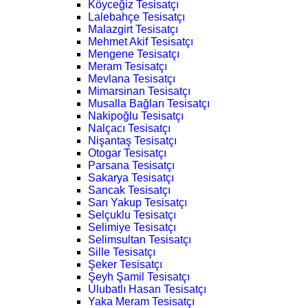
Köyceğiz Tesisatçı
Lalebahçe Tesisatçı
Malazgirt Tesisatçı
Mehmet Akif Tesisatçı
Mengene Tesisatçı
Meram Tesisatçı
Mevlana Tesisatçı
Mimarsinan Tesisatçı
Musalla Bağları Tesisatçı
Nakipoğlu Tesisatçı
Nalçacı Tesisatçı
Nişantaş Tesisatçı
Otogar Tesisatçı
Parsana Tesisatçı
Sakarya Tesisatçı
Sancak Tesisatçı
Sarı Yakup Tesisatçı
Selçuklu Tesisatçı
Selimiye Tesisatçı
Selimsultan Tesisatçı
Sille Tesisatçı
Şeker Tesisatçı
Şeyh Şamil Tesisatçı
Ulubatlı Hasan Tesisatçı
Yaka Meram Tesisatçı