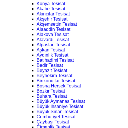
Konya Tesisat
Akabe Tesisat
Akıncılar Tesisat
Akşehir Tesisat
Akşemsettin Tesisat
Alaaddin Tesisat
Alakova Tesisat
Alavardı Tesisat
Alpaslan Tesisat
Aşkan Tesisat
Aydınlık Tesisat
Batıhadimi Tesisat
Bedir Tesisat
Beyazıt Tesisat
Beyhekim Tesisat
Binkonutlar Tesisat
Bosna Hersek Tesisat
Bozkır Tesisat
Buhara Tesisat
Büyük Aymanas Tesisat
Büyük İhsaniye Tesisat
Büyük Sinan Tesisat
Cumhuriyet Tesisat
Çaybaşı Tesisat
Çimenlik Tesisat