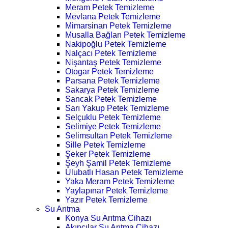
Meram Petek Temizleme
Mevlana Petek Temizleme
Mimarsinan Petek Temizleme
Musalla Bağları Petek Temizleme
Nakipoğlu Petek Temizleme
Nalçacı Petek Temizleme
Nişantaş Petek Temizleme
Otogar Petek Temizleme
Parsana Petek Temizleme
Sakarya Petek Temizleme
Sancak Petek Temizleme
Sarı Yakup Petek Temizleme
Selçuklu Petek Temizleme
Selimiye Petek Temizleme
Selimsultan Petek Temizleme
Sille Petek Temizleme
Şeker Petek Temizleme
Şeyh Şamil Petek Temizleme
Ulubatlı Hasan Petek Temizleme
Yaka Meram Petek Temizleme
Yaylapınar Petek Temizleme
Yazır Petek Temizleme
Su Arıtma
Konya Su Arıtma Cihazı
Akıncılar Su Arıtma Cihazı