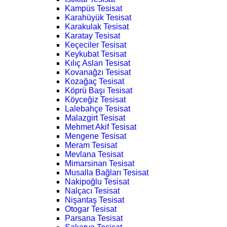
Kampüs Tesisat
Karahüyük Tesisat
Karakulak Tesisat
Karatay Tesisat
Keçeciler Tesisat
Keykubat Tesisat
Kılıç Aslan Tesisat
Kovanağzı Tesisat
Kozağaç Tesisat
Köprü Başı Tesisat
Köyceğiz Tesisat
Lalebahçe Tesisat
Malazgirt Tesisat
Mehmet Akif Tesisat
Mengene Tesisat
Meram Tesisat
Mevlana Tesisat
Mimarsinan Tesisat
Musalla Bağları Tesisat
Nakipoğlu Tesisat
Nalçacı Tesisat
Nişantaş Tesisat
Otogar Tesisat
Parsana Tesisat