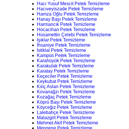
Hacı Yusuf Mescit Petek Temizleme
Hacıveyiszade Petek Temizleme
Hamza Oğlu Petek Temizleme
Hanay Başı Petek Temizleme
Harmancık Petek Temizleme
Hocacihan Petek Temizleme
Hüsamettin Çelebi Petek Temizleme
Işıklar Petek Temizleme
İhsaniye Petek Temizleme
İstiklal Petek Temizleme
Kampüs Petek Temizleme
Karahüyük Petek Temizleme
Karakulak Petek Temizleme
Karatay Petek Temizleme
Keçeciler Petek Temizleme
Keykubat Petek Temizleme
Kılıç Aslan Petek Temizleme
Kovanağzı Petek Temizleme
Kozağaç Petek Temizleme
Köprü Başı Petek Temizleme
Köyceğiz Petek Temizleme
Lalebahçe Petek Temizleme
Malazgirt Petek Temizleme
Mehmet Akif Petek Temizleme
Mengene Petek Temizleme