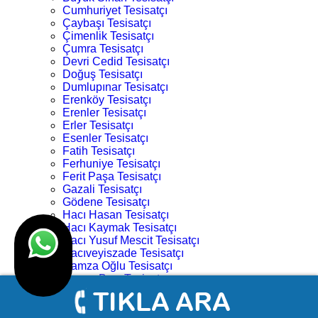
Cumhuriyet Tesisatçı
Çaybaşı Tesisatçı
Çimenlik Tesisatçı
Çumra Tesisatçı
Devri Cedid Tesisatçı
Doğuş Tesisatçı
Dumlupınar Tesisatçı
Erenköy Tesisatçı
Erenler Tesisatçı
Erler Tesisatçı
Esenler Tesisatçı
Fatih Tesisatçı
Ferhuniye Tesisatçı
Ferit Paşa Tesisatçı
Gazali Tesisatçı
Gödene Tesisatçı
Hacı Hasan Tesisatçı
Hacı Kaymak Tesisatçı
Hacı Yusuf Mescit Tesisatçı
Hacıveyiszade Tesisatçı
Hamza Oğlu Tesisatçı
Hanay Başı Tesisatçı
Harmancık Tesisatçı
Hocacihan Tesisatçı
Hüsamettin Çelebi Tesisatçı