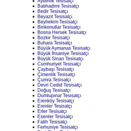
Aydınlık Tesisatçı
Batıhadimi Tesisatçı
Bedir Tesisatçı
Beyazıt Tesisatçı
Beyhekim Tesisatçı
Binkonutlar Tesisatçı
Bosna Hersek Tesisatçı
Bozkır Tesisatçı
Buhara Tesisatçı
Büyük Aymanas Tesisatçı
Büyük İhsaniye Tesisatçı
Büyük Sinan Tesisatçı
Cumhuriyet Tesisatçı
Çaybaşı Tesisatçı
Çimenlik Tesisatçı
Çumra Tesisatçı
Devri Cedid Tesisatçı
Doğuş Tesisatçı
Dumlupınar Tesisatçı
Erenköy Tesisatçı
Erenler Tesisatçı
Erler Tesisatçı
Esenler Tesisatçı
Fatih Tesisatçı
Ferhuniye Tesisatçı