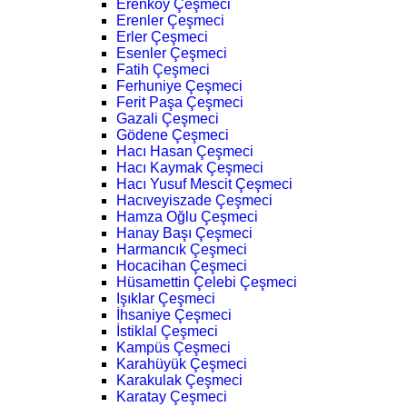
Erenköy Çeşmeci
Erenler Çeşmeci
Erler Çeşmeci
Esenler Çeşmeci
Fatih Çeşmeci
Ferhuniye Çeşmeci
Ferit Paşa Çeşmeci
Gazali Çeşmeci
Gödene Çeşmeci
Hacı Hasan Çeşmeci
Hacı Kaymak Çeşmeci
Hacı Yusuf Mescit Çeşmeci
Hacıveyiszade Çeşmeci
Hamza Oğlu Çeşmeci
Hanay Başı Çeşmeci
Harmancık Çeşmeci
Hocacihan Çeşmeci
Hüsamettin Çelebi Çeşmeci
Işıklar Çeşmeci
İhsaniye Çeşmeci
İstiklal Çeşmeci
Kampüs Çeşmeci
Karahüyük Çeşmeci
Karakulak Çeşmeci
Karatay Çeşmeci