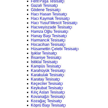
Ferit Paşa Tesisatçı
Gazali Tesisatçı
Gödene Tesisatçı
Hacı Hasan Tesisatçı
Hacı Kaymak Tesisatçı
Hacı Yusuf Mescit Tesisatçı
Hacıveyiszade Tesisatçı
Hamza Oğlu Tesisatçı
Hanay Başı Tesisatçı
Harmancık Tesisatçı
Hocacihan Tesisatçı
Hüsamettin Çelebi Tesisatçı
Işıklar Tesisatçı
İhsaniye Tesisatçı
İstiklal Tesisatçı
Kampüs Tesisatçı
Karahüyük Tesisatçı
Karakulak Tesisatçı
Karatay Tesisatçı
Keçeciler Tesisatçı
Keykubat Tesisatçı
Kılıç Aslan Tesisatçı
Kovanağzı Tesisatçı
Kozağaç Tesisatçı
Köprü Başı Tesisatçı