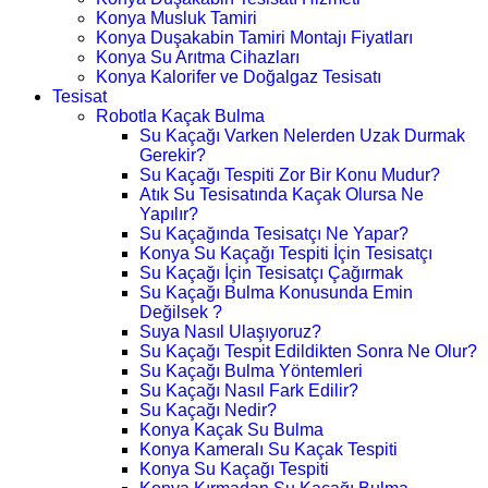
Konya Musluk Tamiri
Konya Duşakabin Tamiri Montajı Fiyatları
Konya Su Arıtma Cihazları
Konya Kalorifer ve Doğalgaz Tesisatı
Tesisat
Robotla Kaçak Bulma
Su Kaçağı Varken Nelerden Uzak Durmak
Gerekir?
Su Kaçağı Tespiti Zor Bir Konu Mudur?
Atık Su Tesisatında Kaçak Olursa Ne
Yapılır?
Su Kaçağında Tesisatçı Ne Yapar?
Konya Su Kaçağı Tespiti İçin Tesisatçı
Su Kaçağı İçin Tesisatçı Çağırmak
Su Kaçağı Bulma Konusunda Emin
Değilsek ?
Suya Nasıl Ulaşıyoruz?
Su Kaçağı Tespit Edildikten Sonra Ne Olur?
Su Kaçağı Bulma Yöntemleri
Su Kaçağı Nasıl Fark Edilir?
Su Kaçağı Nedir?
Konya Kaçak Su Bulma
Konya Kameralı Su Kaçak Tespiti
Konya Su Kaçağı Tespiti