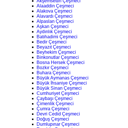
Akşemsettin Çeşmeci
Alaaddin Çeşmeci
Alakova Çeşmeci
Alavardı Çeşmeci
Alpaslan Çeşmeci
Aşkan Çeşmeci
Aydınlık Çeşmeci
Batıhadimi Çeşmeci
Bedir Çeşmeci
Beyazıt Çeşmeci
Beyhekim Çeşmeci
Binkonutlar Çeşmeci
Bosna Hersek Çeşmeci
Bozkır Çeşmeci
Buhara Çeşmeci
Büyük Aymanas Çeşmeci
Büyük İhsaniye Çeşmeci
Büyük Sinan Çeşmeci
Cumhuriyet Çeşmeci
Çaybaşı Çeşmeci
Çimenlik Çeşmeci
Çumra Çeşmeci
Devri Cedid Çeşmeci
Doğuş Çeşmeci
Dumlupınar Çeşmeci