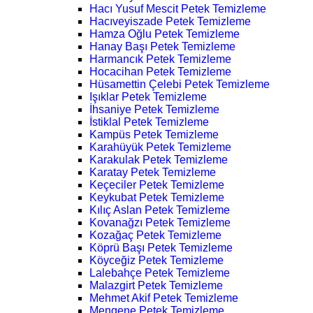
Hacı Yusuf Mescit Petek Temizleme
Hacıveyiszade Petek Temizleme
Hamza Oğlu Petek Temizleme
Hanay Başı Petek Temizleme
Harmancık Petek Temizleme
Hocacihan Petek Temizleme
Hüsamettin Çelebi Petek Temizleme
Işıklar Petek Temizleme
İhsaniye Petek Temizleme
İstiklal Petek Temizleme
Kampüs Petek Temizleme
Karahüyük Petek Temizleme
Karakulak Petek Temizleme
Karatay Petek Temizleme
Keçeciler Petek Temizleme
Keykubat Petek Temizleme
Kılıç Aslan Petek Temizleme
Kovanağzı Petek Temizleme
Kozağaç Petek Temizleme
Köprü Başı Petek Temizleme
Köyceğiz Petek Temizleme
Lalebahçe Petek Temizleme
Malazgirt Petek Temizleme
Mehmet Akif Petek Temizleme
Mengene Petek Temizleme