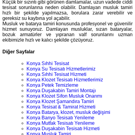
Küçük bir sızıntı gibi görünen damlamalar, uzun vadede ciddi
tesisat sorunlarına neden olabilir. Damlayan musluk tamiri
hızlı bir şekilde yapılmazsa, borulara zarar verebilir ve
gereksiz su kaybına yol açabilir.
Musluk ve batarya tamiri konusunda profesyonel ve güvenilir
hizmet sunuyoruz. Damlayan musluklar, sızan bataryalar,
bozuk armatürler ve yıpranan valf sorunlarını uzman
ekibimizle hızlı ve kalıcı şekilde çözüyoruz.
Diğer Sayfalar
Konya Sıhhi Tesisat
Konya Su Tesisatı Hizmetlerimiz
Konya Sıhhi Tesisat Hizmeti
Konya Klozet Tesisatı Hizmetlerimiz
Konya Petek Temizleme
Konya Duşakabin Tamiri Montajı
Konya Klozet Sifon Musluk Onarımı
Konya Klozet Şamandıra Tamiri
Konya Tesisat & Tamirat Hizmeti
Konya Batarya, klozet, musluk değişimi
Konya Banyo Tesisatı Yenileme
Konya Mutfak Tesisatı Yenileme
Konya Duşakabin Tesisatı Hizmeti
Konya Musluk Tamiri