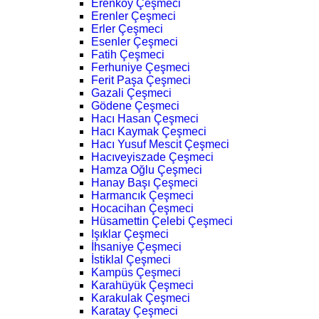
Erenköy Çeşmeci
Erenler Çeşmeci
Erler Çeşmeci
Esenler Çeşmeci
Fatih Çeşmeci
Ferhuniye Çeşmeci
Ferit Paşa Çeşmeci
Gazali Çeşmeci
Gödene Çeşmeci
Hacı Hasan Çeşmeci
Hacı Kaymak Çeşmeci
Hacı Yusuf Mescit Çeşmeci
Hacıveyiszade Çeşmeci
Hamza Oğlu Çeşmeci
Hanay Başı Çeşmeci
Harmancık Çeşmeci
Hocacihan Çeşmeci
Hüsamettin Çelebi Çeşmeci
Işıklar Çeşmeci
İhsaniye Çeşmeci
İstiklal Çeşmeci
Kampüs Çeşmeci
Karahüyük Çeşmeci
Karakulak Çeşmeci
Karatay Çeşmeci