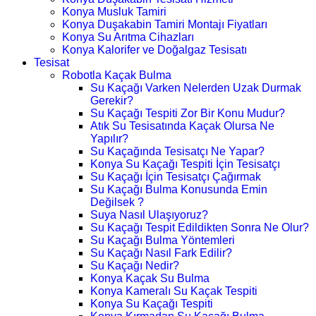
Konya Musluk Tamiri
Konya Duşakabin Tamiri Montajı Fiyatları
Konya Su Arıtma Cihazları
Konya Kalorifer ve Doğalgaz Tesisatı
Tesisat
Robotla Kaçak Bulma
Su Kaçağı Varken Nelerden Uzak Durmak
Gerekir?
Su Kaçağı Tespiti Zor Bir Konu Mudur?
Atık Su Tesisatında Kaçak Olursa Ne
Yapılır?
Su Kaçağında Tesisatçı Ne Yapar?
Konya Su Kaçağı Tespiti İçin Tesisatçı
Su Kaçağı İçin Tesisatçı Çağırmak
Su Kaçağı Bulma Konusunda Emin
Değilsek ?
Suya Nasıl Ulaşıyoruz?
Su Kaçağı Tespit Edildikten Sonra Ne Olur?
Su Kaçağı Bulma Yöntemleri
Su Kaçağı Nasıl Fark Edilir?
Su Kaçağı Nedir?
Konya Kaçak Su Bulma
Konya Kameralı Su Kaçak Tespiti
Konya Su Kaçağı Tespiti