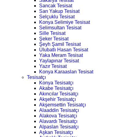
Sakarya Tesisat
Sancak Tesisat
Sarı Yakup Tesisat
Selçuklu Tesisat
Konya Selimiye Tesisat
Selimsultan Tesisat
Sille Tesisat
Şeker Tesisat
Şeyh Şamil Tesisat
Ulubatlı Hasan Tesisat
Yaka Meram Tesisat
Yaylapınar Tesisat
Yazır Tesisat
Konya Karaaslan Tesisat
Tesisatçı
Konya Tesisatçı
Akabe Tesisatçı
Akıncılar Tesisatçı
Akşehir Tesisatçı
Akşemsettin Tesisatçı
Alaaddin Tesisatçı
Alakova Tesisatçı
Alavardı Tesisatçı
Alpaslan Tesisatçı
Aşkan Tesisatçı