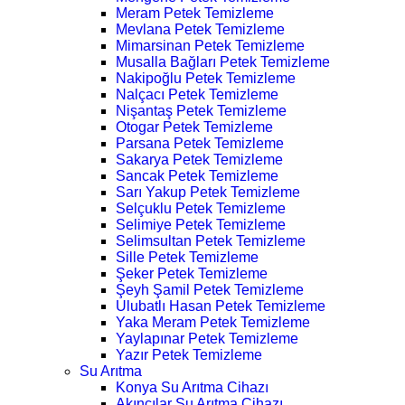
Meram Petek Temizleme
Mevlana Petek Temizleme
Mimarsinan Petek Temizleme
Musalla Bağları Petek Temizleme
Nakipoğlu Petek Temizleme
Nalçacı Petek Temizleme
Nişantaş Petek Temizleme
Otogar Petek Temizleme
Parsana Petek Temizleme
Sakarya Petek Temizleme
Sancak Petek Temizleme
Sarı Yakup Petek Temizleme
Selçuklu Petek Temizleme
Selimiye Petek Temizleme
Selimsultan Petek Temizleme
Sille Petek Temizleme
Şeker Petek Temizleme
Şeyh Şamil Petek Temizleme
Ulubatlı Hasan Petek Temizleme
Yaka Meram Petek Temizleme
Yaylapınar Petek Temizleme
Yazır Petek Temizleme
Su Arıtma
Konya Su Arıtma Cihazı
Akıncılar Su Arıtma Cihazı