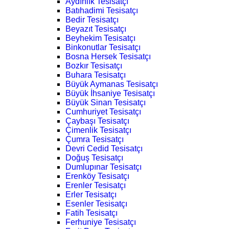
Aydınlık Tesisatçı
Batıhadimi Tesisatçı
Bedir Tesisatçı
Beyazıt Tesisatçı
Beyhekim Tesisatçı
Binkonutlar Tesisatçı
Bosna Hersek Tesisatçı
Bozkır Tesisatçı
Buhara Tesisatçı
Büyük Aymanas Tesisatçı
Büyük İhsaniye Tesisatçı
Büyük Sinan Tesisatçı
Cumhuriyet Tesisatçı
Çaybaşı Tesisatçı
Çimenlik Tesisatçı
Çumra Tesisatçı
Devri Cedid Tesisatçı
Doğuş Tesisatçı
Dumlupınar Tesisatçı
Erenköy Tesisatçı
Erenler Tesisatçı
Erler Tesisatçı
Esenler Tesisatçı
Fatih Tesisatçı
Ferhuniye Tesisatçı