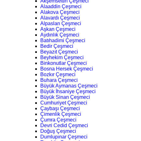
Akşemsettin Çeşmeci
Alaaddin Çeşmeci
Alakova Çeşmeci
Alavardı Çeşmeci
Alpaslan Çeşmeci
Aşkan Çeşmeci
Aydınlık Çeşmeci
Batıhadimi Çeşmeci
Bedir Çeşmeci
Beyazıt Çeşmeci
Beyhekim Çeşmeci
Binkonutlar Çeşmeci
Bosna Hersek Çeşmeci
Bozkır Çeşmeci
Buhara Çeşmeci
Büyük Aymanas Çeşmeci
Büyük İhsaniye Çeşmeci
Büyük Sinan Çeşmeci
Cumhuriyet Çeşmeci
Çaybaşı Çeşmeci
Çimenlik Çeşmeci
Çumra Çeşmeci
Devri Cedid Çeşmeci
Doğuş Çeşmeci
Dumlupınar Çeşmeci