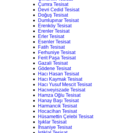
Çumra Tesisat
Devri Cedid Tesisat
Doğuş Tesisat
Dumlupınar Tesisat
Erenköy Tesisat
Erenler Tesisat
Erler Tesisat
Esenler Tesisat
Fatih Tesisat
Ferhuniye Tesisat
Ferit Paşa Tesisat
Gazali Tesisat
Gödene Tesisat
Hacı Hasan Tesisat
Hacı Kaymak Tesisat
Hacı Yusuf Mescit Tesisat
Hacıveyiszade Tesisat
Hamza Oğlu Tesisat
Hanay Başı Tesisat
Harmancık Tesisat
Hocacihan Tesisat
Hüsamettin Çelebi Tesisat
Işıklar Tesisat
İhsaniye Tesisat
İstiklal Tesisat