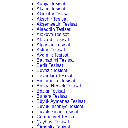
Konya Tesisat
Akabe Tesisat
Akıncılar Tesisat
Akşehir Tesisat
Akşemsettin Tesisat
Alaaddin Tesisat
Alakova Tesisat
Alavardı Tesisat
Alpaslan Tesisat
Aşkan Tesisat
Aydınlık Tesisat
Batıhadimi Tesisat
Bedir Tesisat
Beyazıt Tesisat
Beyhekim Tesisat
Binkonutlar Tesisat
Bosna Hersek Tesisat
Bozkır Tesisat
Buhara Tesisat
Büyük Aymanas Tesisat
Büyük İhsaniye Tesisat
Büyük Sinan Tesisat
Cumhuriyet Tesisat
Çaybaşı Tesisat
Çimenlik Tesisat