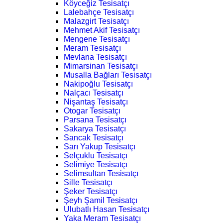
Köyceğiz Tesisatçı
Lalebahçe Tesisatçı
Malazgirt Tesisatçı
Mehmet Akif Tesisatçı
Mengene Tesisatçı
Meram Tesisatçı
Mevlana Tesisatçı
Mimarsinan Tesisatçı
Musalla Bağları Tesisatçı
Nakipoğlu Tesisatçı
Nalçacı Tesisatçı
Nişantaş Tesisatçı
Otogar Tesisatçı
Parsana Tesisatçı
Sakarya Tesisatçı
Sancak Tesisatçı
Sarı Yakup Tesisatçı
Selçuklu Tesisatçı
Selimiye Tesisatçı
Selimsultan Tesisatçı
Sille Tesisatçı
Şeker Tesisatçı
Şeyh Şamil Tesisatçı
Ulubatlı Hasan Tesisatçı
Yaka Meram Tesisatçı