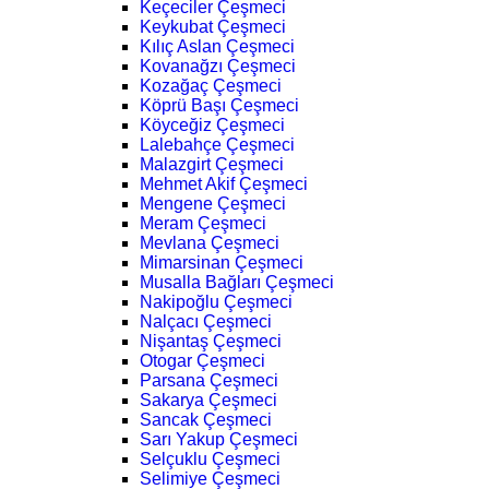
Keçeciler Çeşmeci
Keykubat Çeşmeci
Kılıç Aslan Çeşmeci
Kovanağzı Çeşmeci
Kozağaç Çeşmeci
Köprü Başı Çeşmeci
Köyceğiz Çeşmeci
Lalebahçe Çeşmeci
Malazgirt Çeşmeci
Mehmet Akif Çeşmeci
Mengene Çeşmeci
Meram Çeşmeci
Mevlana Çeşmeci
Mimarsinan Çeşmeci
Musalla Bağları Çeşmeci
Nakipoğlu Çeşmeci
Nalçacı Çeşmeci
Nişantaş Çeşmeci
Otogar Çeşmeci
Parsana Çeşmeci
Sakarya Çeşmeci
Sancak Çeşmeci
Sarı Yakup Çeşmeci
Selçuklu Çeşmeci
Selimiye Çeşmeci