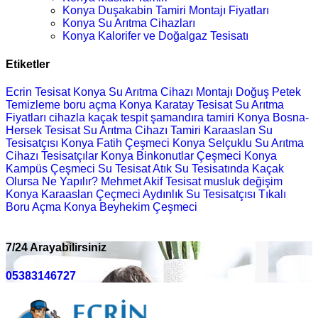
Konya Duşakabin Tamiri Montajı Fiyatları
Konya Su Arıtma Cihazları
Konya Kalorifer ve Doğalgaz Tesisatı
Etiketler
Ecrin Tesisat Konya
Su Arıtma Cihazı Montajı
Doğuş Petek
Temizleme
boru açma
Konya Karatay Tesisat
Su Arıtma
Fiyatları
cihazla kaçak tespit
şamandıra tamiri
Konya Bosna-
Hersek Tesisat
Su Arıtma Cihazı Tamiri
Karaaslan Su
Tesisatçısı
Konya Fatih Çeşmeci
Konya Selçuklu Su Arıtma
Cihazı
Tesisatçılar
Konya Binkonutlar Çeşmeci
Konya
Kampüs Çeşmeci
Su Tesisat
Atık Su Tesisatında Kaçak
Olursa Ne Yapılır?
Mehmet Akif Tesisat
musluk değişim
Konya Karaaslan Çeçmeci
Aydınlık Su Tesisatçısı
Tıkalı
Boru Açma
Konya Beyhekim Çeşmeci
7/24 Arayabilirsiniz
05383146727