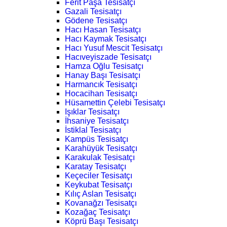
Ferit Paşa Tesisatçı
Gazali Tesisatçı
Gödene Tesisatçı
Hacı Hasan Tesisatçı
Hacı Kaymak Tesisatçı
Hacı Yusuf Mescit Tesisatçı
Hacıveyiszade Tesisatçı
Hamza Oğlu Tesisatçı
Hanay Başı Tesisatçı
Harmancık Tesisatçı
Hocacihan Tesisatçı
Hüsamettin Çelebi Tesisatçı
Işıklar Tesisatçı
İhsaniye Tesisatçı
İstiklal Tesisatçı
Kampüs Tesisatçı
Karahüyük Tesisatçı
Karakulak Tesisatçı
Karatay Tesisatçı
Keçeciler Tesisatçı
Keykubat Tesisatçı
Kılıç Aslan Tesisatçı
Kovanağzı Tesisatçı
Kozağaç Tesisatçı
Köprü Başı Tesisatçı