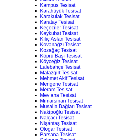
Kampüs Tesisat
Karahüyük Tesisat
Karakulak Tesisat
Karatay Tesisat
Keçeciler Tesisat
Keykubat Tesisat
Kılıç Aslan Tesisat
Kovanağzı Tesisat
Kozağaç Tesisat
Köprü Başı Tesisat
Köyceğiz Tesisat
Lalebahçe Tesisat
Malazgirt Tesisat
Mehmet Akif Tesisat
Mengene Tesisat
Meram Tesisat
Mevlana Tesisat
Mimarsinan Tesisat
Musalla Bağları Tesisat
Nakipoğlu Tesisat
Nalçacı Tesisat
Nişantaş Tesisat
Otogar Tesisat
Parsana Tesisat