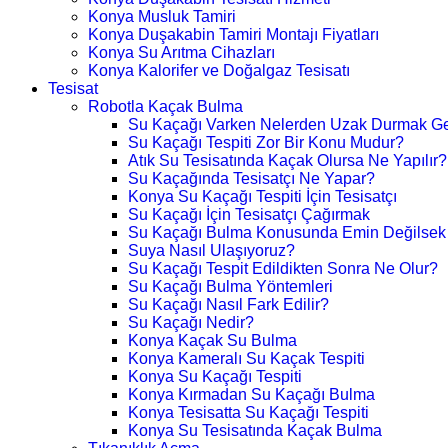
Konya Musluk Tamiri
Konya Duşakabin Tamiri Montajı Fiyatları
Konya Su Arıtma Cihazları
Konya Kalorifer ve Doğalgaz Tesisatı
Tesisat
Robotla Kaçak Bulma
Su Kaçağı Varken Nelerden Uzak Durmak Ge
Su Kaçağı Tespiti Zor Bir Konu Mudur?
Atık Su Tesisatında Kaçak Olursa Ne Yapılır?
Su Kaçağında Tesisatçı Ne Yapar?
Konya Su Kaçağı Tespiti İçin Tesisatçı
Su Kaçağı İçin Tesisatçı Çağırmak
Su Kaçağı Bulma Konusunda Emin Değilsek
Suya Nasıl Ulaşıyoruz?
Su Kaçağı Tespit Edildikten Sonra Ne Olur?
Su Kaçağı Bulma Yöntemleri
Su Kaçağı Nasıl Fark Edilir?
Su Kaçağı Nedir?
Konya Kaçak Su Bulma
Konya Kameralı Su Kaçak Tespiti
Konya Su Kaçağı Tespiti
Konya Kırmadan Su Kaçağı Bulma
Konya Tesisatta Su Kaçağı Tespiti
Konya Su Tesisatında Kaçak Bulma