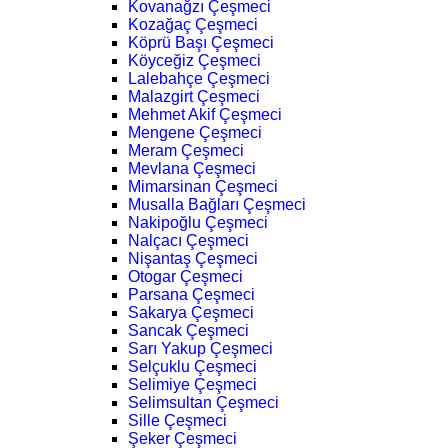
Kovanağzı Çeşmeci
Kozağaç Çeşmeci
Köprü Başı Çeşmeci
Köyceğiz Çeşmeci
Lalebahçe Çeşmeci
Malazgirt Çeşmeci
Mehmet Akif Çeşmeci
Mengene Çeşmeci
Meram Çeşmeci
Mevlana Çeşmeci
Mimarsinan Çeşmeci
Musalla Bağları Çeşmeci
Nakipoğlu Çeşmeci
Nalçacı Çeşmeci
Nişantaş Çeşmeci
Otogar Çeşmeci
Parsana Çeşmeci
Sakarya Çeşmeci
Sancak Çeşmeci
Sarı Yakup Çeşmeci
Selçuklu Çeşmeci
Selimiye Çeşmeci
Selimsultan Çeşmeci
Sille Çeşmeci
Şeker Çeşmeci