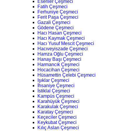
Esenler Çeşmeci
Fatih Çeşmeci
Ferhuniye Çeşmeci
Ferit Paşa Çeşmeci
Gazali Çeşmeci
Gödene Çeşmeci
Hacı Hasan Çeşmeci
Hacı Kaymak Çeşmeci
Hacı Yusuf Mescit Çeşmeci
Hacıveyiszade Çeşmeci
Hamza Oğlu Çeşmeci
Hanay Başı Çeşmeci
Harmancık Çeşmeci
Hocacihan Çeşmeci
Hüsamettin Çelebi Çeşmeci
Işıklar Çeşmeci
İhsaniye Çeşmeci
İstiklal Çeşmeci
Kampüs Çeşmeci
Karahüyük Çeşmeci
Karakulak Çeşmeci
Karatay Çeşmeci
Keçeciler Çeşmeci
Keykubat Çeşmeci
Kılıç Aslan Çeşmeci