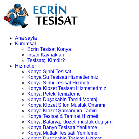
Ana sayfa
Kurumsal
Ecrin Tesisat Konya
İnsan Kaynakları
Tesisatçı Kimdir?
Hizmetler
Konya Sıhhi Tesisat
Konya Su Tesisatı Hizmetlerimiz
Konya Sıhhi Tesisat Hizmeti
Konya Klozet Tesisatı Hizmetlerimiz
Konya Petek Temizleme
Konya Duşakabin Tamiri Montajı
Konya Klozet Sifon Musluk Onarımı
Konya Klozet Şamandıra Tamiri
Konya Tesisat & Tamirat Hizmeti
Konya Batarya, klozet, musluk değişimi
Konya Banyo Tesisatı Yenileme
Konya Mutfak Tesisatı Yenileme
Konya Duşakabin Tesisatı Hizmeti