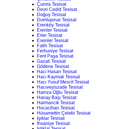
Çumra Tesisat
Devri Cedid Tesisat
Doğuş Tesisat
Dumlupınar Tesisat
Erenköy Tesisat
Erenler Tesisat
Erler Tesisat
Esenler Tesisat
Fatih Tesisat
Ferhuniye Tesisat
Ferit Paşa Tesisat
Gazali Tesisat
Gödene Tesisat
Hacı Hasan Tesisat
Hacı Kaymak Tesisat
Hacı Yusuf Mescit Tesisat
Hacıveyiszade Tesisat
Hamza Oğlu Tesisat
Hanay Başı Tesisat
Harmancık Tesisat
Hocacihan Tesisat
Hüsamettin Çelebi Tesisat
Işıklar Tesisat
İhsaniye Tesisat
İstiklal Tesisat