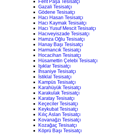
Ferit Paşa Tesisatçı
Gazali Tesisatçı
Gödene Tesisatçı
Hacı Hasan Tesisatçı
Hacı Kaymak Tesisatçı
Hacı Yusuf Mescit Tesisatçı
Hacıveyiszade Tesisatçı
Hamza Oğlu Tesisatçı
Hanay Başı Tesisatçı
Harmancık Tesisatçı
Hocacihan Tesisatçı
Hüsamettin Çelebi Tesisatçı
Işıklar Tesisatçı
İhsaniye Tesisatçı
İstiklal Tesisatçı
Kampüs Tesisatçı
Karahüyük Tesisatçı
Karakulak Tesisatçı
Karatay Tesisatçı
Keçeciler Tesisatçı
Keykubat Tesisatçı
Kılıç Aslan Tesisatçı
Kovanağzı Tesisatçı
Kozağaç Tesisatçı
Köprü Başı Tesisatçı