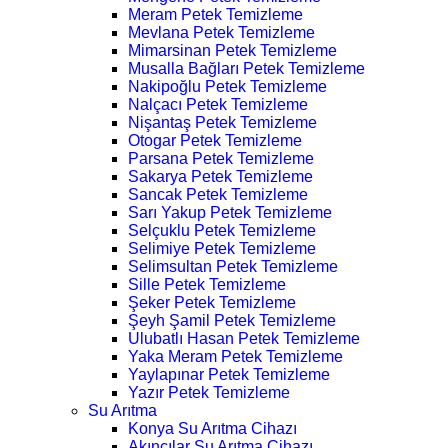
Meram Petek Temizleme
Mevlana Petek Temizleme
Mimarsinan Petek Temizleme
Musalla Bağları Petek Temizleme
Nakipoğlu Petek Temizleme
Nalçacı Petek Temizleme
Nişantaş Petek Temizleme
Otogar Petek Temizleme
Parsana Petek Temizleme
Sakarya Petek Temizleme
Sancak Petek Temizleme
Sarı Yakup Petek Temizleme
Selçuklu Petek Temizleme
Selimiye Petek Temizleme
Selimsultan Petek Temizleme
Sille Petek Temizleme
Şeker Petek Temizleme
Şeyh Şamil Petek Temizleme
Ulubatlı Hasan Petek Temizleme
Yaka Meram Petek Temizleme
Yaylapınar Petek Temizleme
Yazır Petek Temizleme
Su Arıtma
Konya Su Arıtma Cihazı
Akıncılar Su Arıtma Cihazı