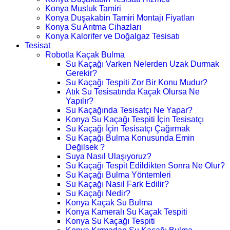
Konya Musluk Tamiri
Konya Duşakabin Tamiri Montajı Fiyatları
Konya Su Arıtma Cihazları
Konya Kalorifer ve Doğalgaz Tesisatı
Tesisat
Robotla Kaçak Bulma
Su Kaçağı Varken Nelerden Uzak Durmak
Gerekir?
Su Kaçağı Tespiti Zor Bir Konu Mudur?
Atık Su Tesisatında Kaçak Olursa Ne
Yapılır?
Su Kaçağında Tesisatçı Ne Yapar?
Konya Su Kaçağı Tespiti İçin Tesisatçı
Su Kaçağı İçin Tesisatçı Çağırmak
Su Kaçağı Bulma Konusunda Emin
Değilsek ?
Suya Nasıl Ulaşıyoruz?
Su Kaçağı Tespit Edildikten Sonra Ne Olur?
Su Kaçağı Bulma Yöntemleri
Su Kaçağı Nasıl Fark Edilir?
Su Kaçağı Nedir?
Konya Kaçak Su Bulma
Konya Kameralı Su Kaçak Tespiti
Konya Su Kaçağı Tespiti