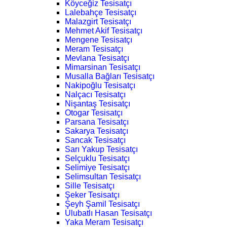
Köyceğiz Tesisatçı
Lalebahçe Tesisatçı
Malazgirt Tesisatçı
Mehmet Akif Tesisatçı
Mengene Tesisatçı
Meram Tesisatçı
Mevlana Tesisatçı
Mimarsinan Tesisatçı
Musalla Bağları Tesisatçı
Nakipoğlu Tesisatçı
Nalçacı Tesisatçı
Nişantaş Tesisatçı
Otogar Tesisatçı
Parsana Tesisatçı
Sakarya Tesisatçı
Sancak Tesisatçı
Sarı Yakup Tesisatçı
Selçuklu Tesisatçı
Selimiye Tesisatçı
Selimsultan Tesisatçı
Sille Tesisatçı
Şeker Tesisatçı
Şeyh Şamil Tesisatçı
Ulubatlı Hasan Tesisatçı
Yaka Meram Tesisatçı