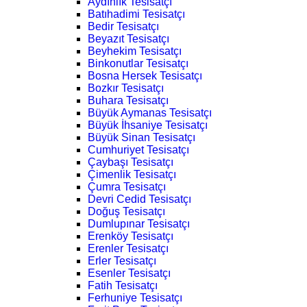
Aydınlık Tesisatçı
Batıhadimi Tesisatçı
Bedir Tesisatçı
Beyazıt Tesisatçı
Beyhekim Tesisatçı
Binkonutlar Tesisatçı
Bosna Hersek Tesisatçı
Bozkır Tesisatçı
Buhara Tesisatçı
Büyük Aymanas Tesisatçı
Büyük İhsaniye Tesisatçı
Büyük Sinan Tesisatçı
Cumhuriyet Tesisatçı
Çaybaşı Tesisatçı
Çimenlik Tesisatçı
Çumra Tesisatçı
Devri Cedid Tesisatçı
Doğuş Tesisatçı
Dumlupınar Tesisatçı
Erenköy Tesisatçı
Erenler Tesisatçı
Erler Tesisatçı
Esenler Tesisatçı
Fatih Tesisatçı
Ferhuniye Tesisatçı