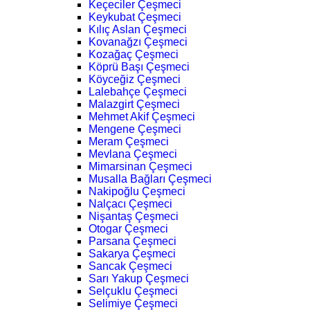
Keçeciler Çeşmeci
Keykubat Çeşmeci
Kılıç Aslan Çeşmeci
Kovanağzı Çeşmeci
Kozağaç Çeşmeci
Köprü Başı Çeşmeci
Köyceğiz Çeşmeci
Lalebahçe Çeşmeci
Malazgirt Çeşmeci
Mehmet Akif Çeşmeci
Mengene Çeşmeci
Meram Çeşmeci
Mevlana Çeşmeci
Mimarsinan Çeşmeci
Musalla Bağları Çeşmeci
Nakipoğlu Çeşmeci
Nalçacı Çeşmeci
Nişantaş Çeşmeci
Otogar Çeşmeci
Parsana Çeşmeci
Sakarya Çeşmeci
Sancak Çeşmeci
Sarı Yakup Çeşmeci
Selçuklu Çeşmeci
Selimiye Çeşmeci