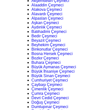
Akşemsettin Çeşmeci
Alaaddin Çeşmeci
Alakova Çeşmeci
Alavardı Çeşmeci
Alpaslan Çeşmeci
Aşkan Çeşmeci
Aydınlık Çeşmeci
Batıhadimi Çeşmeci
Bedir Çeşmeci
Beyazıt Çeşmeci
Beyhekim Çeşmeci
Binkonutlar Çeşmeci
Bosna Hersek Çeşmeci
Bozkır Çeşmeci
Buhara Çeşmeci
Büyük Aymanas Çeşmeci
Büyük İhsaniye Çeşmeci
Büyük Sinan Çeşmeci
Cumhuriyet Çeşmeci
Çaybaşı Çeşmeci
Çimenlik Çeşmeci
Çumra Çeşmeci
Devri Cedid Çeşmeci
Doğuş Çeşmeci
Dumlupınar Çeşmeci