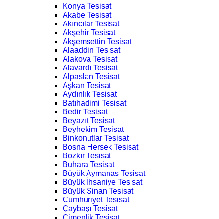
Konya Tesisat
Akabe Tesisat
Akıncılar Tesisat
Akşehir Tesisat
Akşemsettin Tesisat
Alaaddin Tesisat
Alakova Tesisat
Alavardı Tesisat
Alpaslan Tesisat
Aşkan Tesisat
Aydınlık Tesisat
Batıhadimi Tesisat
Bedir Tesisat
Beyazıt Tesisat
Beyhekim Tesisat
Binkonutlar Tesisat
Bosna Hersek Tesisat
Bozkır Tesisat
Buhara Tesisat
Büyük Aymanas Tesisat
Büyük İhsaniye Tesisat
Büyük Sinan Tesisat
Cumhuriyet Tesisat
Çaybaşı Tesisat
Çimenlik Tesisat