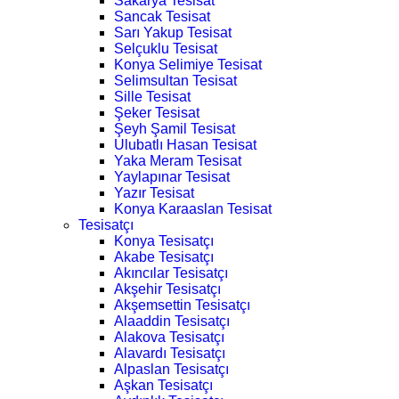
Sakarya Tesisat
Sancak Tesisat
Sarı Yakup Tesisat
Selçuklu Tesisat
Konya Selimiye Tesisat
Selimsultan Tesisat
Sille Tesisat
Şeker Tesisat
Şeyh Şamil Tesisat
Ulubatlı Hasan Tesisat
Yaka Meram Tesisat
Yaylapınar Tesisat
Yazır Tesisat
Konya Karaaslan Tesisat
Tesisatçı
Konya Tesisatçı
Akabe Tesisatçı
Akıncılar Tesisatçı
Akşehir Tesisatçı
Akşemsettin Tesisatçı
Alaaddin Tesisatçı
Alakova Tesisatçı
Alavardı Tesisatçı
Alpaslan Tesisatçı
Aşkan Tesisatçı