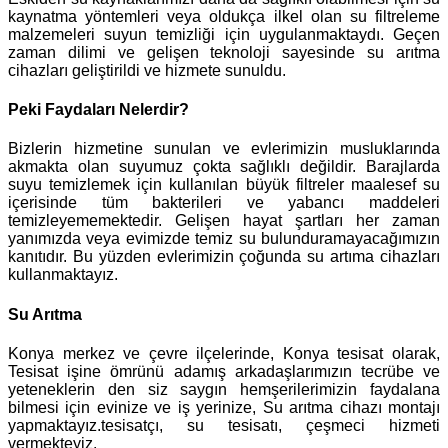
kaynatma yöntemleri veya oldukça ilkel olan su filtreleme
malzemeleri suyun temizliği için uygulanmaktaydı. Geçen
zaman dilimi ve gelişen teknoloji sayesinde su arıtma
cihazları geliştirildi ve hizmete sunuldu.
Peki Faydaları Nelerdir?
Bizlerin hizmetine sunulan ve evlerimizin musluklarında
akmakta olan suyumuz çokta sağlıklı değildir. Barajlarda
suyu temizlemek için kullanılan büyük filtreler maalesef su
içerisinde tüm bakterileri ve yabancı maddeleri
temizleyememektedir. Gelişen hayat şartları her zaman
yanımızda veya evimizde temiz su bulunduramayacağımızın
kanıtıdır. Bu yüzden evlerimizin çoğunda su artıma cihazları
kullanmaktayız.
Su Arıtma
Konya merkez ve çevre ilçelerinde, Konya tesisat olarak,
Tesisat işine ömrünü adamış arkadaşlarımızın tecrübe ve
yeteneklerin den siz saygın hemşerilerimizin faydalana
bilmesi için evinize ve iş yerinize, Su arıtma cihazı montajı
yapmaktayız.tesisatçı, su tesisatı, çeşmeci hizmeti
vermekteyiz.