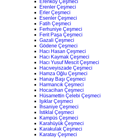
Erenköy Çeşmeci
Erenler Çeşmeci
Erler Çeşmeci
Esenler Çeşmeci
Fatih Çeşmeci
Ferhuniye Çeşmeci
Ferit Paşa Çeşmeci
Gazali Çeşmeci
Gödene Çeşmeci
Hacı Hasan Çeşmeci
Hacı Kaymak Çeşmeci
Hacı Yusuf Mescit Çeşmeci
Hacıveyiszade Çeşmeci
Hamza Oğlu Çeşmeci
Hanay Başı Çeşmeci
Harmancık Çeşmeci
Hocacihan Çeşmeci
Hüsamettin Çelebi Çeşmeci
Işıklar Çeşmeci
İhsaniye Çeşmeci
İstiklal Çeşmeci
Kampüs Çeşmeci
Karahüyük Çeşmeci
Karakulak Çeşmeci
Karatay Çeşmeci