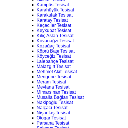
Kampüs Tesisat
Karahüyük Tesisat
Karakulak Tesisat
Karatay Tesisat
Keçeciler Tesisat
Keykubat Tesisat
Kılıç Aslan Tesisat
Kovanağzı Tesisat
Kozağaç Tesisat
Köprü Başı Tesisat
Köyceğiz Tesisat
Lalebahçe Tesisat
Malazgirt Tesisat
Mehmet Akif Tesisat
Mengene Tesisat
Meram Tesisat
Mevlana Tesisat
Mimarsinan Tesisat
Musalla Bağları Tesisat
Nakipoğlu Tesisat
Nalçacı Tesisat
Nişantaş Tesisat
Otogar Tesisat
Parsana Tesisat