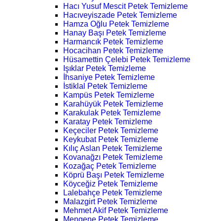
Hacı Yusuf Mescit Petek Temizleme
Hacıveyiszade Petek Temizleme
Hamza Oğlu Petek Temizleme
Hanay Başı Petek Temizleme
Harmancık Petek Temizleme
Hocacihan Petek Temizleme
Hüsamettin Çelebi Petek Temizleme
Işıklar Petek Temizleme
İhsaniye Petek Temizleme
İstiklal Petek Temizleme
Kampüs Petek Temizleme
Karahüyük Petek Temizleme
Karakulak Petek Temizleme
Karatay Petek Temizleme
Keçeciler Petek Temizleme
Keykubat Petek Temizleme
Kılıç Aslan Petek Temizleme
Kovanağzı Petek Temizleme
Kozağaç Petek Temizleme
Köprü Başı Petek Temizleme
Köyceğiz Petek Temizleme
Lalebahçe Petek Temizleme
Malazgirt Petek Temizleme
Mehmet Akif Petek Temizleme
Mengene Petek Temizleme