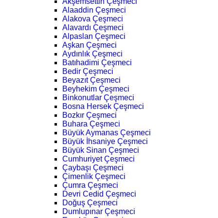
Akşemsettin Çeşmeci
Alaaddin Çeşmeci
Alakova Çeşmeci
Alavardı Çeşmeci
Alpaslan Çeşmeci
Aşkan Çeşmeci
Aydınlık Çeşmeci
Batıhadimi Çeşmeci
Bedir Çeşmeci
Beyazıt Çeşmeci
Beyhekim Çeşmeci
Binkonutlar Çeşmeci
Bosna Hersek Çeşmeci
Bozkır Çeşmeci
Buhara Çeşmeci
Büyük Aymanas Çeşmeci
Büyük İhsaniye Çeşmeci
Büyük Sinan Çeşmeci
Cumhuriyet Çeşmeci
Çaybaşı Çeşmeci
Çimenlik Çeşmeci
Çumra Çeşmeci
Devri Cedid Çeşmeci
Doğuş Çeşmeci
Dumlupınar Çeşmeci