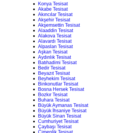
Konya Tesisat
Akabe Tesisat
Akıncılar Tesisat
Akşehir Tesisat
Akşemsettin Tesisat
Alaaddin Tesisat
Alakova Tesisat
Alavardı Tesisat
Alpaslan Tesisat
Aşkan Tesisat
Aydınlık Tesisat
Batıhadimi Tesisat
Bedir Tesisat
Beyazıt Tesisat
Beyhekim Tesisat
Binkonutlar Tesisat
Bosna Hersek Tesisat
Bozkır Tesisat
Buhara Tesisat
Büyük Aymanas Tesisat
Büyük İhsaniye Tesisat
Büyük Sinan Tesisat
Cumhuriyet Tesisat
Çaybaşı Tesisat
Çimenlik Tesisat