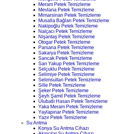
Meram Petek Temizleme
Mevlana Petek Temizleme
Mimarsinan Petek Temizleme
Musalla Bağları Petek Temizleme
Nakipoğlu Petek Temizleme
Nalçacı Petek Temizleme
Nişantaş Petek Temizleme
Otogar Petek Temizleme
Parsana Petek Temizleme
Sakarya Petek Temizleme
Sancak Petek Temizleme
Sarı Yakup Petek Temizleme
Selçuklu Petek Temizleme
Selimiye Petek Temizleme
Selimsultan Petek Temizleme
Sille Petek Temizleme
Şeker Petek Temizleme
Şeyh Şamil Petek Temizleme
Ulubatlı Hasan Petek Temizleme
Yaka Meram Petek Temizleme
Yaylapınar Petek Temizleme
Yazır Petek Temizleme
Su Arıtma
Konya Su Arıtma Cihazı
Akıncılar Su Arıtma Cihazı