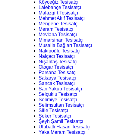
Köyceğiz Tesisatçı
Lalebahçe Tesisatçı
Malazgirt Tesisatçı
Mehmet Akif Tesisatçı
Mengene Tesisatçı
Meram Tesisatçı
Mevlana Tesisatçı
Mimarsinan Tesisatçı
Musalla Bağları Tesisatçı
Nakipoğlu Tesisatçı
Nalçacı Tesisatçı
Nişantaş Tesisatçı
Otogar Tesisatçı
Parsana Tesisatçı
Sakarya Tesisatçı
Sancak Tesisatçı
Sarı Yakup Tesisatçı
Selçuklu Tesisatçı
Selimiye Tesisatçı
Selimsultan Tesisatçı
Sille Tesisatçı
Şeker Tesisatçı
Şeyh Şamil Tesisatçı
Ulubatlı Hasan Tesisatçı
Yaka Meram Tesisatçı