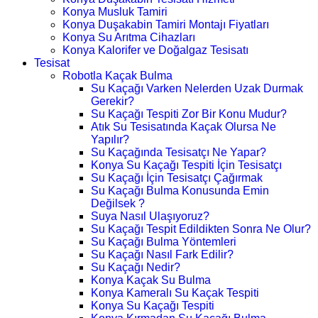
Konya Musluk Tamiri
Konya Duşakabin Tamiri Montajı Fiyatları
Konya Su Arıtma Cihazları
Konya Kalorifer ve Doğalgaz Tesisatı
Tesisat
Robotla Kaçak Bulma
Su Kaçağı Varken Nelerden Uzak Durmak
Gerekir?
Su Kaçağı Tespiti Zor Bir Konu Mudur?
Atık Su Tesisatında Kaçak Olursa Ne
Yapılır?
Su Kaçağında Tesisatçı Ne Yapar?
Konya Su Kaçağı Tespiti İçin Tesisatçı
Su Kaçağı İçin Tesisatçı Çağırmak
Su Kaçağı Bulma Konusunda Emin
Değilsek ?
Suya Nasıl Ulaşıyoruz?
Su Kaçağı Tespit Edildikten Sonra Ne Olur?
Su Kaçağı Bulma Yöntemleri
Su Kaçağı Nasıl Fark Edilir?
Su Kaçağı Nedir?
Konya Kaçak Su Bulma
Konya Kameralı Su Kaçak Tespiti
Konya Su Kaçağı Tespiti