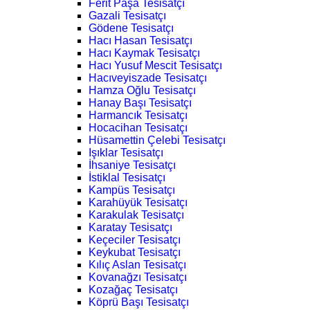
Ferit Paşa Tesisatçı
Gazali Tesisatçı
Gödene Tesisatçı
Hacı Hasan Tesisatçı
Hacı Kaymak Tesisatçı
Hacı Yusuf Mescit Tesisatçı
Hacıveyiszade Tesisatçı
Hamza Oğlu Tesisatçı
Hanay Başı Tesisatçı
Harmancık Tesisatçı
Hocacihan Tesisatçı
Hüsamettin Çelebi Tesisatçı
Işıklar Tesisatçı
İhsaniye Tesisatçı
İstiklal Tesisatçı
Kampüs Tesisatçı
Karahüyük Tesisatçı
Karakulak Tesisatçı
Karatay Tesisatçı
Keçeciler Tesisatçı
Keykubat Tesisatçı
Kılıç Aslan Tesisatçı
Kovanağzı Tesisatçı
Kozağaç Tesisatçı
Köprü Başı Tesisatçı