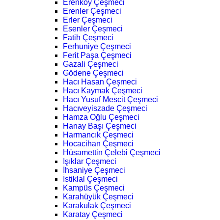
Erenköy Çeşmeci
Erenler Çeşmeci
Erler Çeşmeci
Esenler Çeşmeci
Fatih Çeşmeci
Ferhuniye Çeşmeci
Ferit Paşa Çeşmeci
Gazali Çeşmeci
Gödene Çeşmeci
Hacı Hasan Çeşmeci
Hacı Kaymak Çeşmeci
Hacı Yusuf Mescit Çeşmeci
Hacıveyiszade Çeşmeci
Hamza Oğlu Çeşmeci
Hanay Başı Çeşmeci
Harmancık Çeşmeci
Hocacihan Çeşmeci
Hüsamettin Çelebi Çeşmeci
Işıklar Çeşmeci
İhsaniye Çeşmeci
İstiklal Çeşmeci
Kampüs Çeşmeci
Karahüyük Çeşmeci
Karakulak Çeşmeci
Karatay Çeşmeci