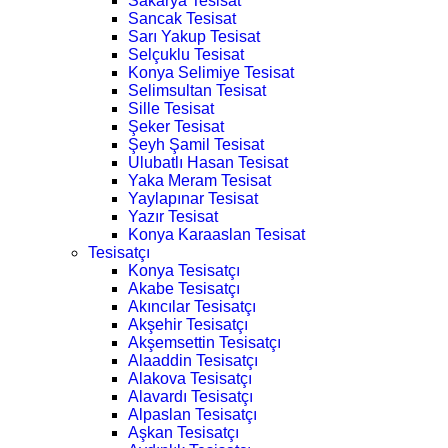
Sakarya Tesisat
Sancak Tesisat
Sarı Yakup Tesisat
Selçuklu Tesisat
Konya Selimiye Tesisat
Selimsultan Tesisat
Sille Tesisat
Şeker Tesisat
Şeyh Şamil Tesisat
Ulubatlı Hasan Tesisat
Yaka Meram Tesisat
Yaylapınar Tesisat
Yazır Tesisat
Konya Karaaslan Tesisat
Tesisatçı
Konya Tesisatçı
Akabe Tesisatçı
Akıncılar Tesisatçı
Akşehir Tesisatçı
Akşemsettin Tesisatçı
Alaaddin Tesisatçı
Alakova Tesisatçı
Alavardı Tesisatçı
Alpaslan Tesisatçı
Aşkan Tesisatçı