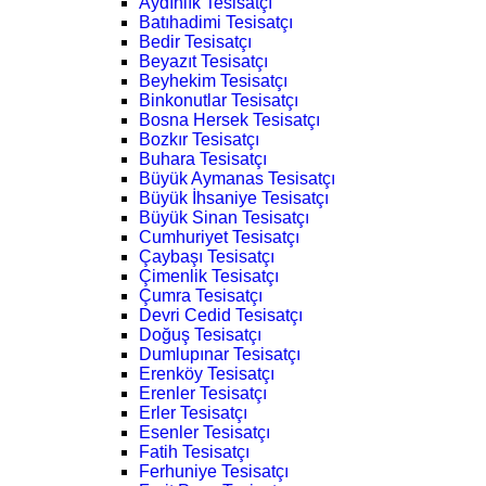
Aydınlık Tesisatçı
Batıhadimi Tesisatçı
Bedir Tesisatçı
Beyazıt Tesisatçı
Beyhekim Tesisatçı
Binkonutlar Tesisatçı
Bosna Hersek Tesisatçı
Bozkır Tesisatçı
Buhara Tesisatçı
Büyük Aymanas Tesisatçı
Büyük İhsaniye Tesisatçı
Büyük Sinan Tesisatçı
Cumhuriyet Tesisatçı
Çaybaşı Tesisatçı
Çimenlik Tesisatçı
Çumra Tesisatçı
Devri Cedid Tesisatçı
Doğuş Tesisatçı
Dumlupınar Tesisatçı
Erenköy Tesisatçı
Erenler Tesisatçı
Erler Tesisatçı
Esenler Tesisatçı
Fatih Tesisatçı
Ferhuniye Tesisatçı