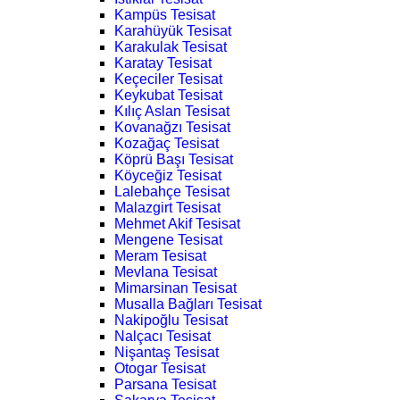
Kampüs Tesisat
Karahüyük Tesisat
Karakulak Tesisat
Karatay Tesisat
Keçeciler Tesisat
Keykubat Tesisat
Kılıç Aslan Tesisat
Kovanağzı Tesisat
Kozağaç Tesisat
Köprü Başı Tesisat
Köyceğiz Tesisat
Lalebahçe Tesisat
Malazgirt Tesisat
Mehmet Akif Tesisat
Mengene Tesisat
Meram Tesisat
Mevlana Tesisat
Mimarsinan Tesisat
Musalla Bağları Tesisat
Nakipoğlu Tesisat
Nalçacı Tesisat
Nişantaş Tesisat
Otogar Tesisat
Parsana Tesisat