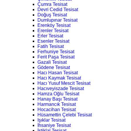
Çumra Tesisat
Devri Cedid Tesisat
Doğuş Tesisat
Dumlupınar Tesisat
Erenköy Tesisat
Erenler Tesisat
Erler Tesisat
Esenler Tesisat
Fatih Tesisat
Ferhuniye Tesisat
Ferit Paşa Tesisat
Gazali Tesisat
Gödene Tesisat
Hacı Hasan Tesisat
Hacı Kaymak Tesisat
Hacı Yusuf Mescit Tesisat
Hacıveyiszade Tesisat
Hamza Oğlu Tesisat
Hanay Başı Tesisat
Harmancık Tesisat
Hocacihan Tesisat
Hüsamettin Çelebi Tesisat
Işıklar Tesisat
İhsaniye Tesisat
İstiklal Tesisat