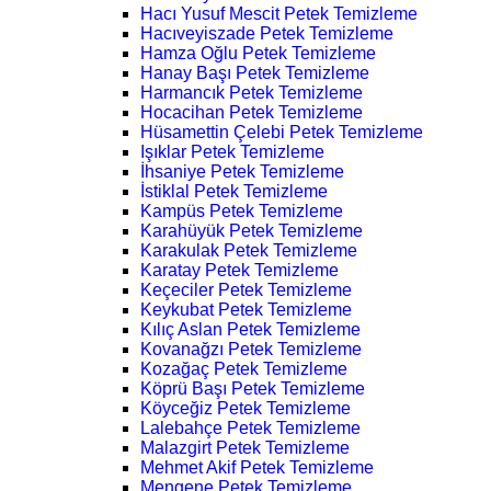
Hacı Yusuf Mescit Petek Temizleme
Hacıveyiszade Petek Temizleme
Hamza Oğlu Petek Temizleme
Hanay Başı Petek Temizleme
Harmancık Petek Temizleme
Hocacihan Petek Temizleme
Hüsamettin Çelebi Petek Temizleme
Işıklar Petek Temizleme
İhsaniye Petek Temizleme
İstiklal Petek Temizleme
Kampüs Petek Temizleme
Karahüyük Petek Temizleme
Karakulak Petek Temizleme
Karatay Petek Temizleme
Keçeciler Petek Temizleme
Keykubat Petek Temizleme
Kılıç Aslan Petek Temizleme
Kovanağzı Petek Temizleme
Kozağaç Petek Temizleme
Köprü Başı Petek Temizleme
Köyceğiz Petek Temizleme
Lalebahçe Petek Temizleme
Malazgirt Petek Temizleme
Mehmet Akif Petek Temizleme
Mengene Petek Temizleme