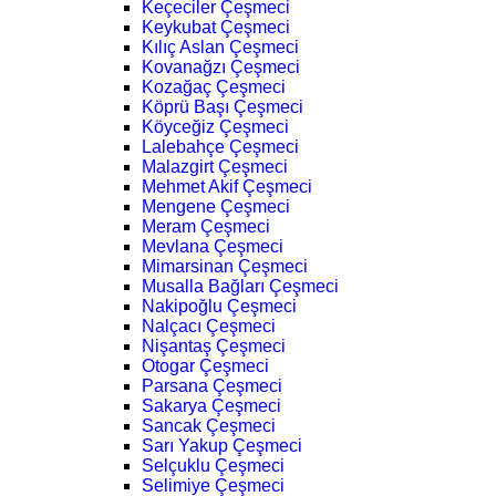
Keçeciler Çeşmeci
Keykubat Çeşmeci
Kılıç Aslan Çeşmeci
Kovanağzı Çeşmeci
Kozağaç Çeşmeci
Köprü Başı Çeşmeci
Köyceğiz Çeşmeci
Lalebahçe Çeşmeci
Malazgirt Çeşmeci
Mehmet Akif Çeşmeci
Mengene Çeşmeci
Meram Çeşmeci
Mevlana Çeşmeci
Mimarsinan Çeşmeci
Musalla Bağları Çeşmeci
Nakipoğlu Çeşmeci
Nalçacı Çeşmeci
Nişantaş Çeşmeci
Otogar Çeşmeci
Parsana Çeşmeci
Sakarya Çeşmeci
Sancak Çeşmeci
Sarı Yakup Çeşmeci
Selçuklu Çeşmeci
Selimiye Çeşmeci