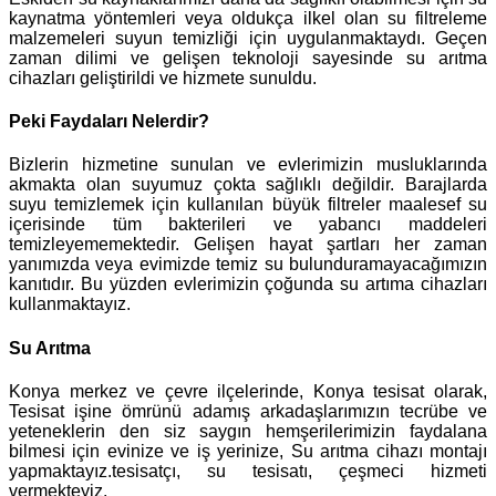
kaynatma yöntemleri veya oldukça ilkel olan su filtreleme
malzemeleri suyun temizliği için uygulanmaktaydı. Geçen
zaman dilimi ve gelişen teknoloji sayesinde su arıtma
cihazları geliştirildi ve hizmete sunuldu.
Peki Faydaları Nelerdir?
Bizlerin hizmetine sunulan ve evlerimizin musluklarında
akmakta olan suyumuz çokta sağlıklı değildir. Barajlarda
suyu temizlemek için kullanılan büyük filtreler maalesef su
içerisinde tüm bakterileri ve yabancı maddeleri
temizleyememektedir. Gelişen hayat şartları her zaman
yanımızda veya evimizde temiz su bulunduramayacağımızın
kanıtıdır. Bu yüzden evlerimizin çoğunda su artıma cihazları
kullanmaktayız.
Su Arıtma
Konya merkez ve çevre ilçelerinde, Konya tesisat olarak,
Tesisat işine ömrünü adamış arkadaşlarımızın tecrübe ve
yeteneklerin den siz saygın hemşerilerimizin faydalana
bilmesi için evinize ve iş yerinize, Su arıtma cihazı montajı
yapmaktayız.tesisatçı, su tesisatı, çeşmeci hizmeti
vermekteyiz.