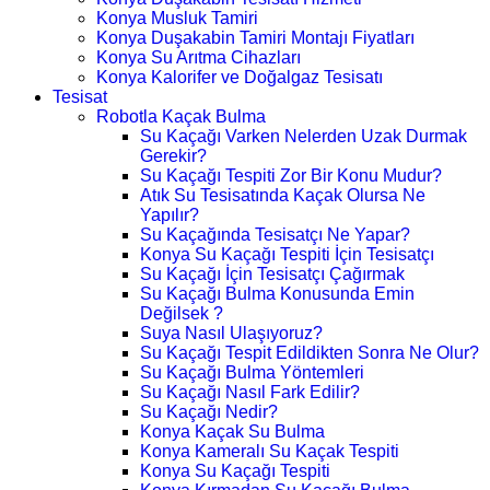
Konya Musluk Tamiri
Konya Duşakabin Tamiri Montajı Fiyatları
Konya Su Arıtma Cihazları
Konya Kalorifer ve Doğalgaz Tesisatı
Tesisat
Robotla Kaçak Bulma
Su Kaçağı Varken Nelerden Uzak Durmak
Gerekir?
Su Kaçağı Tespiti Zor Bir Konu Mudur?
Atık Su Tesisatında Kaçak Olursa Ne
Yapılır?
Su Kaçağında Tesisatçı Ne Yapar?
Konya Su Kaçağı Tespiti İçin Tesisatçı
Su Kaçağı İçin Tesisatçı Çağırmak
Su Kaçağı Bulma Konusunda Emin
Değilsek ?
Suya Nasıl Ulaşıyoruz?
Su Kaçağı Tespit Edildikten Sonra Ne Olur?
Su Kaçağı Bulma Yöntemleri
Su Kaçağı Nasıl Fark Edilir?
Su Kaçağı Nedir?
Konya Kaçak Su Bulma
Konya Kameralı Su Kaçak Tespiti
Konya Su Kaçağı Tespiti