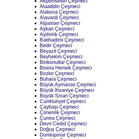
Akşemsettin Çeşmeci
Alaaddin Çeşmeci
Alakova Çeşmeci
Alavardı Çeşmeci
Alpaslan Çeşmeci
Aşkan Çeşmeci
Aydınlık Çeşmeci
Batıhadimi Çeşmeci
Bedir Çeşmeci
Beyazıt Çeşmeci
Beyhekim Çeşmeci
Binkonutlar Çeşmeci
Bosna Hersek Çeşmeci
Bozkır Çeşmeci
Buhara Çeşmeci
Büyük Aymanas Çeşmeci
Büyük İhsaniye Çeşmeci
Büyük Sinan Çeşmeci
Cumhuriyet Çeşmeci
Çaybaşı Çeşmeci
Çimenlik Çeşmeci
Çumra Çeşmeci
Devri Cedid Çeşmeci
Doğuş Çeşmeci
Dumlupınar Çeşmeci