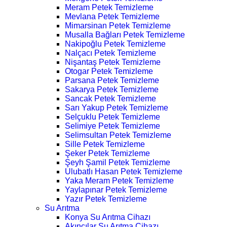
Meram Petek Temizleme
Mevlana Petek Temizleme
Mimarsinan Petek Temizleme
Musalla Bağları Petek Temizleme
Nakipoğlu Petek Temizleme
Nalçacı Petek Temizleme
Nişantaş Petek Temizleme
Otogar Petek Temizleme
Parsana Petek Temizleme
Sakarya Petek Temizleme
Sancak Petek Temizleme
Sarı Yakup Petek Temizleme
Selçuklu Petek Temizleme
Selimiye Petek Temizleme
Selimsultan Petek Temizleme
Sille Petek Temizleme
Şeker Petek Temizleme
Şeyh Şamil Petek Temizleme
Ulubatlı Hasan Petek Temizleme
Yaka Meram Petek Temizleme
Yaylapınar Petek Temizleme
Yazır Petek Temizleme
Su Arıtma
Konya Su Arıtma Cihazı
Akıncılar Su Arıtma Cihazı