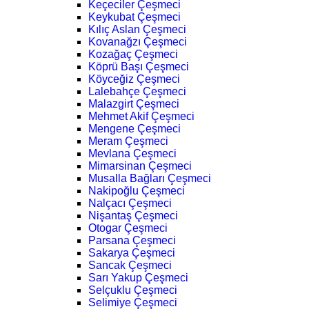
Keçeciler Çeşmeci
Keykubat Çeşmeci
Kılıç Aslan Çeşmeci
Kovanağzı Çeşmeci
Kozağaç Çeşmeci
Köprü Başı Çeşmeci
Köyceğiz Çeşmeci
Lalebahçe Çeşmeci
Malazgirt Çeşmeci
Mehmet Akif Çeşmeci
Mengene Çeşmeci
Meram Çeşmeci
Mevlana Çeşmeci
Mimarsinan Çeşmeci
Musalla Bağları Çeşmeci
Nakipoğlu Çeşmeci
Nalçacı Çeşmeci
Nişantaş Çeşmeci
Otogar Çeşmeci
Parsana Çeşmeci
Sakarya Çeşmeci
Sancak Çeşmeci
Sarı Yakup Çeşmeci
Selçuklu Çeşmeci
Selimiye Çeşmeci