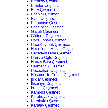
Erenköy Çeşmeci
Erenler Çeşmeci
Erler Çeşmeci
Esenler Çeşmeci
Fatih Çeşmeci
Ferhuniye Çeşmeci
Ferit Paşa Çeşmeci
Gazali Çeşmeci
Gödene Çeşmeci
Hacı Hasan Çeşmeci
Hacı Kaymak Çeşmeci
Hacı Yusuf Mescit Çeşmeci
Hacıveyiszade Çeşmeci
Hamza Oğlu Çeşmeci
Hanay Başı Çeşmeci
Harmancık Çeşmeci
Hocacihan Çeşmeci
Hüsamettin Çelebi Çeşmeci
Işıklar Çeşmeci
İhsaniye Çeşmeci
İstiklal Çeşmeci
Kampüs Çeşmeci
Karahüyük Çeşmeci
Karakulak Çeşmeci
Karatay Çeşmeci