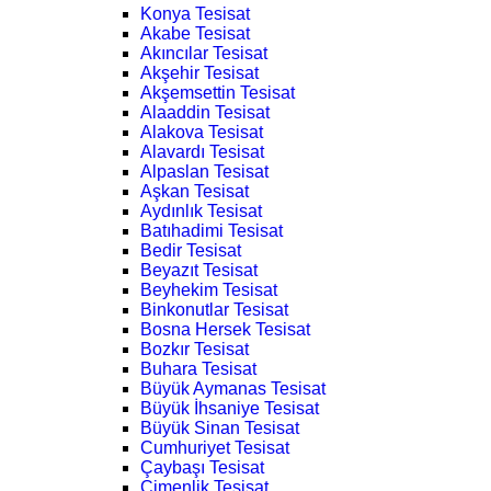
Konya Tesisat
Akabe Tesisat
Akıncılar Tesisat
Akşehir Tesisat
Akşemsettin Tesisat
Alaaddin Tesisat
Alakova Tesisat
Alavardı Tesisat
Alpaslan Tesisat
Aşkan Tesisat
Aydınlık Tesisat
Batıhadimi Tesisat
Bedir Tesisat
Beyazıt Tesisat
Beyhekim Tesisat
Binkonutlar Tesisat
Bosna Hersek Tesisat
Bozkır Tesisat
Buhara Tesisat
Büyük Aymanas Tesisat
Büyük İhsaniye Tesisat
Büyük Sinan Tesisat
Cumhuriyet Tesisat
Çaybaşı Tesisat
Çimenlik Tesisat