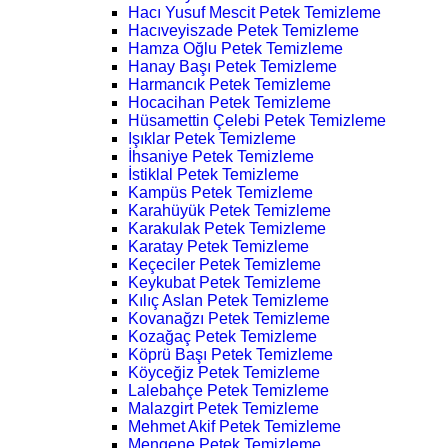
Hacı Yusuf Mescit Petek Temizleme
Hacıveyiszade Petek Temizleme
Hamza Oğlu Petek Temizleme
Hanay Başı Petek Temizleme
Harmancık Petek Temizleme
Hocacihan Petek Temizleme
Hüsamettin Çelebi Petek Temizleme
Işıklar Petek Temizleme
İhsaniye Petek Temizleme
İstiklal Petek Temizleme
Kampüs Petek Temizleme
Karahüyük Petek Temizleme
Karakulak Petek Temizleme
Karatay Petek Temizleme
Keçeciler Petek Temizleme
Keykubat Petek Temizleme
Kılıç Aslan Petek Temizleme
Kovanağzı Petek Temizleme
Kozağaç Petek Temizleme
Köprü Başı Petek Temizleme
Köyceğiz Petek Temizleme
Lalebahçe Petek Temizleme
Malazgirt Petek Temizleme
Mehmet Akif Petek Temizleme
Mengene Petek Temizleme