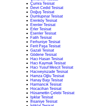
Çumra Tesisat
Devri Cedid Tesisat
Doğuş Tesisat
Dumlupınar Tesisat
Erenköy Tesisat
Erenler Tesisat
Erler Tesisat
Esenler Tesisat
Fatih Tesisat
Ferhuniye Tesisat
Ferit Paşa Tesisat
Gazali Tesisat
Gödene Tesisat
Hacı Hasan Tesisat
Hacı Kaymak Tesisat
Hacı Yusuf Mescit Tesisat
Hacıveyiszade Tesisat
Hamza Oğlu Tesisat
Hanay Başı Tesisat
Harmancık Tesisat
Hocacihan Tesisat
Hüsamettin Çelebi Tesisat
Işıklar Tesisat
İhsaniye Tesisat
İstiklal Tesisat