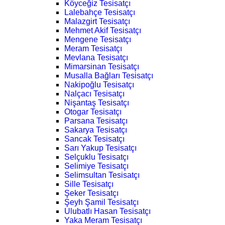
Köyceğiz Tesisatçı
Lalebahçe Tesisatçı
Malazgirt Tesisatçı
Mehmet Akif Tesisatçı
Mengene Tesisatçı
Meram Tesisatçı
Mevlana Tesisatçı
Mimarsinan Tesisatçı
Musalla Bağları Tesisatçı
Nakipoğlu Tesisatçı
Nalçacı Tesisatçı
Nişantaş Tesisatçı
Otogar Tesisatçı
Parsana Tesisatçı
Sakarya Tesisatçı
Sancak Tesisatçı
Sarı Yakup Tesisatçı
Selçuklu Tesisatçı
Selimiye Tesisatçı
Selimsultan Tesisatçı
Sille Tesisatçı
Şeker Tesisatçı
Şeyh Şamil Tesisatçı
Ulubatlı Hasan Tesisatçı
Yaka Meram Tesisatçı