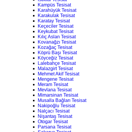
Kampüs Tesisat
Karahüyük Tesisat
Karakulak Tesisat
Karatay Tesisat
Keçeciler Tesisat
Keykubat Tesisat
Kılıç Aslan Tesisat
Kovanağzı Tesisat
Kozağaç Tesisat
Köprü Başı Tesisat
Köyceğiz Tesisat
Lalebahçe Tesisat
Malazgirt Tesisat
Mehmet Akif Tesisat
Mengene Tesisat
Meram Tesisat
Mevlana Tesisat
Mimarsinan Tesisat
Musalla Bağları Tesisat
Nakipoğlu Tesisat
Nalçacı Tesisat
Nişantaş Tesisat
Otogar Tesisat
Parsana Tesisat