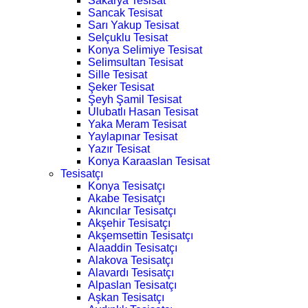
Sakarya Tesisat
Sancak Tesisat
Sarı Yakup Tesisat
Selçuklu Tesisat
Konya Selimiye Tesisat
Selimsultan Tesisat
Sille Tesisat
Şeker Tesisat
Şeyh Şamil Tesisat
Ulubatlı Hasan Tesisat
Yaka Meram Tesisat
Yaylapınar Tesisat
Yazır Tesisat
Konya Karaaslan Tesisat
Tesisatçı
Konya Tesisatçı
Akabe Tesisatçı
Akıncılar Tesisatçı
Akşehir Tesisatçı
Akşemsettin Tesisatçı
Alaaddin Tesisatçı
Alakova Tesisatçı
Alavardı Tesisatçı
Alpaslan Tesisatçı
Aşkan Tesisatçı