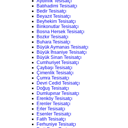
Aydınlık Tesisatçı
Batıhadimi Tesisatçı
Bedir Tesisatçı
Beyazıt Tesisatçı
Beyhekim Tesisatçı
Binkonutlar Tesisatçı
Bosna Hersek Tesisatçı
Bozkır Tesisatçı
Buhara Tesisatçı
Büyük Aymanas Tesisatçı
Büyük İhsaniye Tesisatçı
Büyük Sinan Tesisatçı
Cumhuriyet Tesisatçı
Çaybaşı Tesisatçı
Çimenlik Tesisatçı
Çumra Tesisatçı
Devri Cedid Tesisatçı
Doğuş Tesisatçı
Dumlupınar Tesisatçı
Erenköy Tesisatçı
Erenler Tesisatçı
Erler Tesisatçı
Esenler Tesisatçı
Fatih Tesisatçı
Ferhuniye Tesisatçı