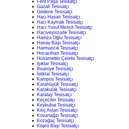
Ferit Paşa Tesisatçı
Gazali Tesisatçı
Gödene Tesisatçı
Hacı Hasan Tesisatçı
Hacı Kaymak Tesisatçı
Hacı Yusuf Mescit Tesisatçı
Hacıveyiszade Tesisatçı
Hamza Oğlu Tesisatçı
Hanay Başı Tesisatçı
Harmancık Tesisatçı
Hocacihan Tesisatçı
Hüsamettin Çelebi Tesisatçı
Işıklar Tesisatçı
İhsaniye Tesisatçı
İstiklal Tesisatçı
Kampüs Tesisatçı
Karahüyük Tesisatçı
Karakulak Tesisatçı
Karatay Tesisatçı
Keçeciler Tesisatçı
Keykubat Tesisatçı
Kılıç Aslan Tesisatçı
Kovanağzı Tesisatçı
Kozağaç Tesisatçı
Köprü Başı Tesisatçı