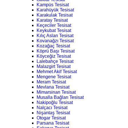
Kampüs Tesisat
Karahüyük Tesisat
Karakulak Tesisat
Karatay Tesisat
Keçeciler Tesisat
Keykubat Tesisat
Kılıç Aslan Tesisat
Kovanağzı Tesisat
Kozağaç Tesisat
Köprü Başı Tesisat
Köyceğiz Tesisat
Lalebahçe Tesisat
Malazgirt Tesisat
Mehmet Akif Tesisat
Mengene Tesisat
Meram Tesisat
Mevlana Tesisat
Mimarsinan Tesisat
Musalla Bağları Tesisat
Nakipoğlu Tesisat
Nalçacı Tesisat
Nişantaş Tesisat
Otogar Tesisat
Parsana Tesisat