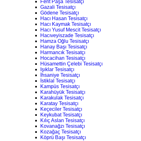
Ferit Paşa Tesisatçı
Gazali Tesisatçı
Gödene Tesisatçı
Hacı Hasan Tesisatçı
Hacı Kaymak Tesisatçı
Hacı Yusuf Mescit Tesisatçı
Hacıveyiszade Tesisatçı
Hamza Oğlu Tesisatçı
Hanay Başı Tesisatçı
Harmancık Tesisatçı
Hocacihan Tesisatçı
Hüsamettin Çelebi Tesisatçı
Işıklar Tesisatçı
İhsaniye Tesisatçı
İstiklal Tesisatçı
Kampüs Tesisatçı
Karahüyük Tesisatçı
Karakulak Tesisatçı
Karatay Tesisatçı
Keçeciler Tesisatçı
Keykubat Tesisatçı
Kılıç Aslan Tesisatçı
Kovanağzı Tesisatçı
Kozağaç Tesisatçı
Köprü Başı Tesisatçı