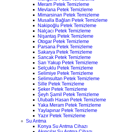
Meram Petek Temizleme
Mevlana Petek Temizleme
Mimarsinan Petek Temizleme
Musalla Bağları Petek Temizleme
Nakipoğlu Petek Temizleme
Nalçacı Petek Temizleme
Nişantaş Petek Temizleme
Otogar Petek Temizleme
Parsana Petek Temizleme
Sakarya Petek Temizleme
Sancak Petek Temizleme
Sarı Yakup Petek Temizleme
Selçuklu Petek Temizleme
Selimiye Petek Temizleme
Selimsultan Petek Temizleme
Sille Petek Temizleme
Şeker Petek Temizleme
Şeyh Şamil Petek Temizleme
Ulubatlı Hasan Petek Temizleme
Yaka Meram Petek Temizleme
Yaylapınar Petek Temizleme
Yazır Petek Temizleme
Su Arıtma
Konya Su Arıtma Cihazı
Akıncılar Su Arıtma Cihazı