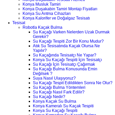
Konya Musluk Tamiri
Konya Duşakabin Tamiri Montajı Fiyatları
Konya Su Arıtma Cihazları
Konya Kalorifer ve Doğalgaz Tesisatı
Tesisat
Robotla Kaçak Bulma
Su Kaçağı Varken Nelerden Uzak Durmak
Gerekir?
Su Kaçağı Tespiti Zor Bir Konu Mudur?
Atık Su Tesisatında Kaçak Olursa Ne
Yapılır?
Su Kaçağında Tesisatçı Ne Yapar?
Konya Su Kaçağı Tespiti İçin Tesisatçı
Su Kaçağı İçin Tesisatçı Çağırmak
Su Kaçağı Bulma Konusunda Emin
Değilsek ?
Suya Nasıl Ulaşıyoruz?
Su Kaçağı Tespit Edildikten Sonra Ne Olur?
Su Kaçağı Bulma Yöntemleri
Su Kaçağı Nasıl Fark Edilir?
Su Kaçağı Nedir?
Konya Kaçak Su Bulma
Konya Kameralı Su Kaçak Tespiti
Konya Su Kaçağı Tespiti