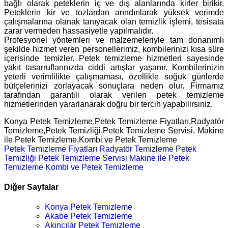
bağlı olarak peteklerin iç ve dış alanlarında kirler birikir.
Peteklerin kir ve tozlardan arındırılarak yüksek verimde
çalışmalarına olanak tanıyacak olan temizlik işlemi, tesisata
zarar vermeden hassasiyetle yapılmalıdır.
Profesyonel yöntemleri ve malzemeleriyle tam donanımlı
şekilde hizmet veren personellerimiz, kombilerinizi kısa süre
içerisinde temizler. Petek temizleme hizmetleri sayesinde
yakıt tasarruflarınızda ciddi artışlar yaşanır. Kombilerinizin
yeterli verimlilikte çalışmaması, özellikle soğuk günlerde
bütçelerinizi zorlayacak sonuçlara neden olur. Firmamız
tarafından garantili olarak verilen petek temizleme
hizmetlerinden yararlanarak doğru bir tercih yapabilirsiniz.
Konya Petek Temizleme,Petek Temizleme Fiyatları,Radyatör
Temizleme,Petek Temizliği,Petek Temizleme Servisi, Makine
ile Petek Temizleme,Kombi ve Petek Temizleme
Petek Temizleme Fiyatları
Radyatör Temizleme
Petek
Temizliği
Petek Temizleme Servisi
Makine ile Petek
Temizleme
Kombi ve Petek Temizleme
Diğer Sayfalar
Konya Petek Temizleme
Akabe Petek Temizleme
Akıncılar Petek Temizleme