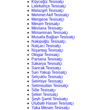
Köyceğiz Tesisatçı
Lalebahçe Tesisatçı
Malazgirt Tesisatçı
Mehmet Akif Tesisatçı
Mengene Tesisatçı
Meram Tesisatçı
Mevlana Tesisatçı
Mimarsinan Tesisatçı
Musalla Bağları Tesisatçı
Nakipoğlu Tesisatçı
Nalçacı Tesisatçı
Nişantaş Tesisatçı
Otogar Tesisatçı
Parsana Tesisatçı
Sakarya Tesisatçı
Sancak Tesisatçı
Sarı Yakup Tesisatçı
Selçuklu Tesisatçı
Selimiye Tesisatçı
Selimsultan Tesisatçı
Sille Tesisatçı
Şeker Tesisatçı
Şeyh Şamil Tesisatçı
Ulubatlı Hasan Tesisatçı
Yaka Meram Tesisatçı