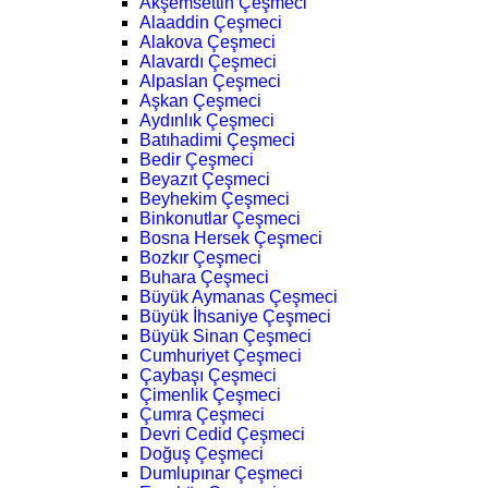
Akşemsettin Çeşmeci
Alaaddin Çeşmeci
Alakova Çeşmeci
Alavardı Çeşmeci
Alpaslan Çeşmeci
Aşkan Çeşmeci
Aydınlık Çeşmeci
Batıhadimi Çeşmeci
Bedir Çeşmeci
Beyazıt Çeşmeci
Beyhekim Çeşmeci
Binkonutlar Çeşmeci
Bosna Hersek Çeşmeci
Bozkır Çeşmeci
Buhara Çeşmeci
Büyük Aymanas Çeşmeci
Büyük İhsaniye Çeşmeci
Büyük Sinan Çeşmeci
Cumhuriyet Çeşmeci
Çaybaşı Çeşmeci
Çimenlik Çeşmeci
Çumra Çeşmeci
Devri Cedid Çeşmeci
Doğuş Çeşmeci
Dumlupınar Çeşmeci