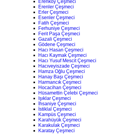
Erenköy Çeşmeci
Erenler Çeşmeci
Erler Çeşmeci
Esenler Çeşmeci
Fatih Çeşmeci
Ferhuniye Çeşmeci
Ferit Paşa Çeşmeci
Gazali Çeşmeci
Gödene Çeşmeci
Hacı Hasan Çeşmeci
Hacı Kaymak Çeşmeci
Hacı Yusuf Mescit Çeşmeci
Hacıveyiszade Çeşmeci
Hamza Oğlu Çeşmeci
Hanay Başı Çeşmeci
Harmancık Çeşmeci
Hocacihan Çeşmeci
Hüsamettin Çelebi Çeşmeci
Işıklar Çeşmeci
İhsaniye Çeşmeci
İstiklal Çeşmeci
Kampüs Çeşmeci
Karahüyük Çeşmeci
Karakulak Çeşmeci
Karatay Çeşmeci