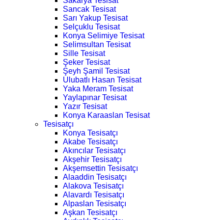
Sakarya Tesisat
Sancak Tesisat
Sarı Yakup Tesisat
Selçuklu Tesisat
Konya Selimiye Tesisat
Selimsultan Tesisat
Sille Tesisat
Şeker Tesisat
Şeyh Şamil Tesisat
Ulubatlı Hasan Tesisat
Yaka Meram Tesisat
Yaylapınar Tesisat
Yazır Tesisat
Konya Karaaslan Tesisat
Tesisatçı
Konya Tesisatçı
Akabe Tesisatçı
Akıncılar Tesisatçı
Akşehir Tesisatçı
Akşemsettin Tesisatçı
Alaaddin Tesisatçı
Alakova Tesisatçı
Alavardı Tesisatçı
Alpaslan Tesisatçı
Aşkan Tesisatçı