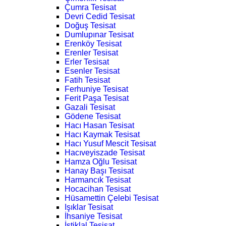
Çumra Tesisat
Devri Cedid Tesisat
Doğuş Tesisat
Dumlupınar Tesisat
Erenköy Tesisat
Erenler Tesisat
Erler Tesisat
Esenler Tesisat
Fatih Tesisat
Ferhuniye Tesisat
Ferit Paşa Tesisat
Gazali Tesisat
Gödene Tesisat
Hacı Hasan Tesisat
Hacı Kaymak Tesisat
Hacı Yusuf Mescit Tesisat
Hacıveyiszade Tesisat
Hamza Oğlu Tesisat
Hanay Başı Tesisat
Harmancık Tesisat
Hocacihan Tesisat
Hüsamettin Çelebi Tesisat
Işıklar Tesisat
İhsaniye Tesisat
İstiklal Tesisat