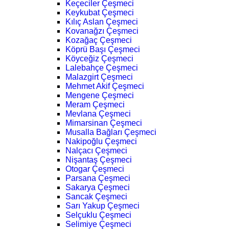
Keçeciler Çeşmeci
Keykubat Çeşmeci
Kılıç Aslan Çeşmeci
Kovanağzı Çeşmeci
Kozağaç Çeşmeci
Köprü Başı Çeşmeci
Köyceğiz Çeşmeci
Lalebahçe Çeşmeci
Malazgirt Çeşmeci
Mehmet Akif Çeşmeci
Mengene Çeşmeci
Meram Çeşmeci
Mevlana Çeşmeci
Mimarsinan Çeşmeci
Musalla Bağları Çeşmeci
Nakipoğlu Çeşmeci
Nalçacı Çeşmeci
Nişantaş Çeşmeci
Otogar Çeşmeci
Parsana Çeşmeci
Sakarya Çeşmeci
Sancak Çeşmeci
Sarı Yakup Çeşmeci
Selçuklu Çeşmeci
Selimiye Çeşmeci