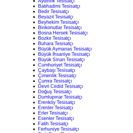
Aydınlık Tesisatçı
Batıhadimi Tesisatçı
Bedir Tesisatçı
Beyazıt Tesisatçı
Beyhekim Tesisatçı
Binkonutlar Tesisatçı
Bosna Hersek Tesisatçı
Bozkır Tesisatçı
Buhara Tesisatçı
Büyük Aymanas Tesisatçı
Büyük İhsaniye Tesisatçı
Büyük Sinan Tesisatçı
Cumhuriyet Tesisatçı
Çaybaşı Tesisatçı
Çimenlik Tesisatçı
Çumra Tesisatçı
Devri Cedid Tesisatçı
Doğuş Tesisatçı
Dumlupınar Tesisatçı
Erenköy Tesisatçı
Erenler Tesisatçı
Erler Tesisatçı
Esenler Tesisatçı
Fatih Tesisatçı
Ferhuniye Tesisatçı