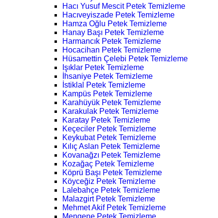
Hacı Yusuf Mescit Petek Temizleme
Hacıveyiszade Petek Temizleme
Hamza Oğlu Petek Temizleme
Hanay Başı Petek Temizleme
Harmancık Petek Temizleme
Hocacihan Petek Temizleme
Hüsamettin Çelebi Petek Temizleme
Işıklar Petek Temizleme
İhsaniye Petek Temizleme
İstiklal Petek Temizleme
Kampüs Petek Temizleme
Karahüyük Petek Temizleme
Karakulak Petek Temizleme
Karatay Petek Temizleme
Keçeciler Petek Temizleme
Keykubat Petek Temizleme
Kılıç Aslan Petek Temizleme
Kovanağzı Petek Temizleme
Kozağaç Petek Temizleme
Köprü Başı Petek Temizleme
Köyceğiz Petek Temizleme
Lalebahçe Petek Temizleme
Malazgirt Petek Temizleme
Mehmet Akif Petek Temizleme
Mengene Petek Temizleme