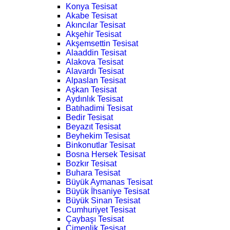
Konya Tesisat
Akabe Tesisat
Akıncılar Tesisat
Akşehir Tesisat
Akşemsettin Tesisat
Alaaddin Tesisat
Alakova Tesisat
Alavardı Tesisat
Alpaslan Tesisat
Aşkan Tesisat
Aydınlık Tesisat
Batıhadimi Tesisat
Bedir Tesisat
Beyazıt Tesisat
Beyhekim Tesisat
Binkonutlar Tesisat
Bosna Hersek Tesisat
Bozkır Tesisat
Buhara Tesisat
Büyük Aymanas Tesisat
Büyük İhsaniye Tesisat
Büyük Sinan Tesisat
Cumhuriyet Tesisat
Çaybaşı Tesisat
Çimenlik Tesisat