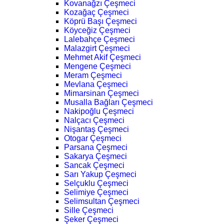
Kovanağzı Çeşmeci
Kozağaç Çeşmeci
Köprü Başı Çeşmeci
Köyceğiz Çeşmeci
Lalebahçe Çeşmeci
Malazgirt Çeşmeci
Mehmet Akif Çeşmeci
Mengene Çeşmeci
Meram Çeşmeci
Mevlana Çeşmeci
Mimarsinan Çeşmeci
Musalla Bağları Çeşmeci
Nakipoğlu Çeşmeci
Nalçacı Çeşmeci
Nişantaş Çeşmeci
Otogar Çeşmeci
Parsana Çeşmeci
Sakarya Çeşmeci
Sancak Çeşmeci
Sarı Yakup Çeşmeci
Selçuklu Çeşmeci
Selimiye Çeşmeci
Selimsultan Çeşmeci
Sille Çeşmeci
Şeker Çeşmeci