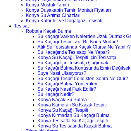
Konya Musluk Tamiri
Konya Duşakabin Tamiri Montajı Fiyatları
Konya Su Arıtma Cihazları
Konya Kalorifer ve Doğalgaz Tesisatı
Tesisat
Robotla Kaçak Bulma
Su Kaçağı Varken Nelerden Uzak Durmak Ge
Su Kaçağı Tespiti Zor Bir Konu Mudur?
Atık Su Tesisatında Kaçak Olursa Ne Yapılır?
Su Kaçağında Tesisatçı Ne Yapar?
Konya Su Kaçağı Tespiti İçin Tesisatçı
Su Kaçağı İçin Tesisatçı Çağırmak
Su Kaçağı Bulma Konusunda Emin Değilsek
Suya Nasıl Ulaşıyoruz?
Su Kaçağı Tespit Edildikten Sonra Ne Olur?
Su Kaçağı Bulma Yöntemleri
Su Kaçağı Nasıl Fark Edilir?
Su Kaçağı Nedir?
Konya Kaçak Su Bulma
Konya Kameralı Su Kaçak Tespiti
Konya Su Kaçağı Tespiti
Konya Kırmadan Su Kaçağı Bulma
Konya Tesisatta Su Kaçağı Tespiti
Konya Su Tesisatında Kaçak Bulma