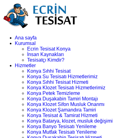
Ana sayfa
Kurumsal
Ecrin Tesisat Konya
İnsan Kaynakları
Tesisatçı Kimdir?
Hizmetler
Konya Sıhhi Tesisat
Konya Su Tesisatı Hizmetlerimiz
Konya Sıhhi Tesisat Hizmeti
Konya Klozet Tesisatı Hizmetlerimiz
Konya Petek Temizleme
Konya Duşakabin Tamiri Montajı
Konya Klozet Sifon Musluk Onarımı
Konya Klozet Şamandıra Tamiri
Konya Tesisat & Tamirat Hizmeti
Konya Batarya, klozet, musluk değişimi
Konya Banyo Tesisatı Yenileme
Konya Mutfak Tesisatı Yenileme
Konya Duşakabin Tesisatı Hizmeti