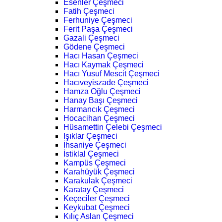
Esenler Çeşmeci
Fatih Çeşmeci
Ferhuniye Çeşmeci
Ferit Paşa Çeşmeci
Gazali Çeşmeci
Gödene Çeşmeci
Hacı Hasan Çeşmeci
Hacı Kaymak Çeşmeci
Hacı Yusuf Mescit Çeşmeci
Hacıveyiszade Çeşmeci
Hamza Oğlu Çeşmeci
Hanay Başı Çeşmeci
Harmancık Çeşmeci
Hocacihan Çeşmeci
Hüsamettin Çelebi Çeşmeci
Işıklar Çeşmeci
İhsaniye Çeşmeci
İstiklal Çeşmeci
Kampüs Çeşmeci
Karahüyük Çeşmeci
Karakulak Çeşmeci
Karatay Çeşmeci
Keçeciler Çeşmeci
Keykubat Çeşmeci
Kılıç Aslan Çeşmeci