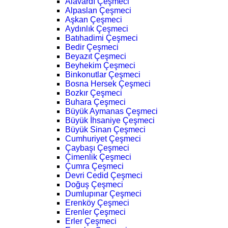
Alavardı Çeşmeci
Alpaslan Çeşmeci
Aşkan Çeşmeci
Aydınlık Çeşmeci
Batıhadimi Çeşmeci
Bedir Çeşmeci
Beyazıt Çeşmeci
Beyhekim Çeşmeci
Binkonutlar Çeşmeci
Bosna Hersek Çeşmeci
Bozkır Çeşmeci
Buhara Çeşmeci
Büyük Aymanas Çeşmeci
Büyük İhsaniye Çeşmeci
Büyük Sinan Çeşmeci
Cumhuriyet Çeşmeci
Çaybaşı Çeşmeci
Çimenlik Çeşmeci
Çumra Çeşmeci
Devri Cedid Çeşmeci
Doğuş Çeşmeci
Dumlupınar Çeşmeci
Erenköy Çeşmeci
Erenler Çeşmeci
Erler Çeşmeci