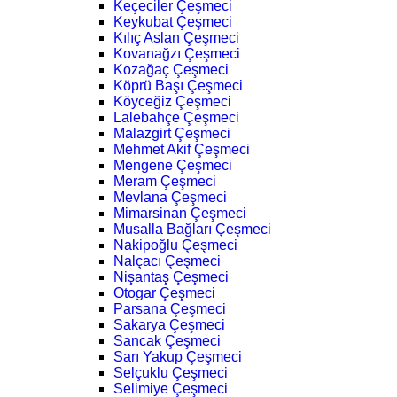
Keçeciler Çeşmeci
Keykubat Çeşmeci
Kılıç Aslan Çeşmeci
Kovanağzı Çeşmeci
Kozağaç Çeşmeci
Köprü Başı Çeşmeci
Köyceğiz Çeşmeci
Lalebahçe Çeşmeci
Malazgirt Çeşmeci
Mehmet Akif Çeşmeci
Mengene Çeşmeci
Meram Çeşmeci
Mevlana Çeşmeci
Mimarsinan Çeşmeci
Musalla Bağları Çeşmeci
Nakipoğlu Çeşmeci
Nalçacı Çeşmeci
Nişantaş Çeşmeci
Otogar Çeşmeci
Parsana Çeşmeci
Sakarya Çeşmeci
Sancak Çeşmeci
Sarı Yakup Çeşmeci
Selçuklu Çeşmeci
Selimiye Çeşmeci