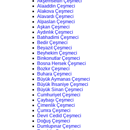
Akşemsettin Çeşmeci
Alaaddin Çeşmeci
Alakova Çeşmeci
Alavardı Çeşmeci
Alpaslan Çeşmeci
Aşkan Çeşmeci
Aydınlık Çeşmeci
Batıhadimi Çeşmeci
Bedir Çeşmeci
Beyazıt Çeşmeci
Beyhekim Çeşmeci
Binkonutlar Çeşmeci
Bosna Hersek Çeşmeci
Bozkır Çeşmeci
Buhara Çeşmeci
Büyük Aymanas Çeşmeci
Büyük İhsaniye Çeşmeci
Büyük Sinan Çeşmeci
Cumhuriyet Çeşmeci
Çaybaşı Çeşmeci
Çimenlik Çeşmeci
Çumra Çeşmeci
Devri Cedid Çeşmeci
Doğuş Çeşmeci
Dumlupınar Çeşmeci