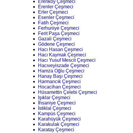
Erenköy Çeşmeci
Erenler Çeşmeci
Erler Çeşmeci
Esenler Çeşmeci
Fatih Çeşmeci
Ferhuniye Çeşmeci
Ferit Paşa Çeşmeci
Gazali Çeşmeci
Gödene Çeşmeci
Hacı Hasan Çeşmeci
Hacı Kaymak Çeşmeci
Hacı Yusuf Mescit Çeşmeci
Hacıveyiszade Çeşmeci
Hamza Oğlu Çeşmeci
Hanay Başı Çeşmeci
Harmancık Çeşmeci
Hocacihan Çeşmeci
Hüsamettin Çelebi Çeşmeci
Işıklar Çeşmeci
İhsaniye Çeşmeci
İstiklal Çeşmeci
Kampüs Çeşmeci
Karahüyük Çeşmeci
Karakulak Çeşmeci
Karatay Çeşmeci