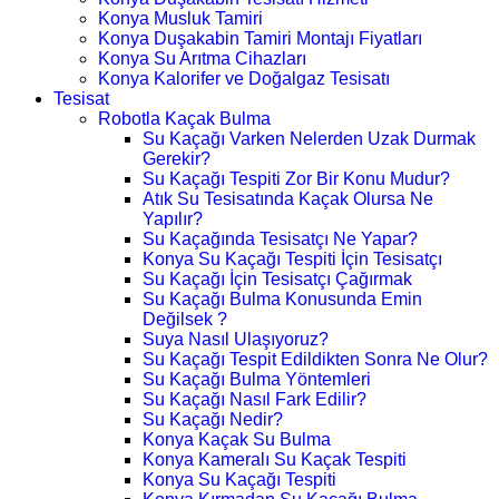
Konya Musluk Tamiri
Konya Duşakabin Tamiri Montajı Fiyatları
Konya Su Arıtma Cihazları
Konya Kalorifer ve Doğalgaz Tesisatı
Tesisat
Robotla Kaçak Bulma
Su Kaçağı Varken Nelerden Uzak Durmak
Gerekir?
Su Kaçağı Tespiti Zor Bir Konu Mudur?
Atık Su Tesisatında Kaçak Olursa Ne
Yapılır?
Su Kaçağında Tesisatçı Ne Yapar?
Konya Su Kaçağı Tespiti İçin Tesisatçı
Su Kaçağı İçin Tesisatçı Çağırmak
Su Kaçağı Bulma Konusunda Emin
Değilsek ?
Suya Nasıl Ulaşıyoruz?
Su Kaçağı Tespit Edildikten Sonra Ne Olur?
Su Kaçağı Bulma Yöntemleri
Su Kaçağı Nasıl Fark Edilir?
Su Kaçağı Nedir?
Konya Kaçak Su Bulma
Konya Kameralı Su Kaçak Tespiti
Konya Su Kaçağı Tespiti