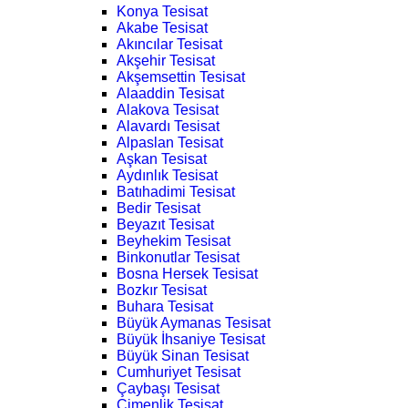
Konya Tesisat
Akabe Tesisat
Akıncılar Tesisat
Akşehir Tesisat
Akşemsettin Tesisat
Alaaddin Tesisat
Alakova Tesisat
Alavardı Tesisat
Alpaslan Tesisat
Aşkan Tesisat
Aydınlık Tesisat
Batıhadimi Tesisat
Bedir Tesisat
Beyazıt Tesisat
Beyhekim Tesisat
Binkonutlar Tesisat
Bosna Hersek Tesisat
Bozkır Tesisat
Buhara Tesisat
Büyük Aymanas Tesisat
Büyük İhsaniye Tesisat
Büyük Sinan Tesisat
Cumhuriyet Tesisat
Çaybaşı Tesisat
Çimenlik Tesisat