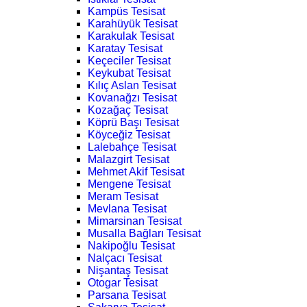
Kampüs Tesisat
Karahüyük Tesisat
Karakulak Tesisat
Karatay Tesisat
Keçeciler Tesisat
Keykubat Tesisat
Kılıç Aslan Tesisat
Kovanağzı Tesisat
Kozağaç Tesisat
Köprü Başı Tesisat
Köyceğiz Tesisat
Lalebahçe Tesisat
Malazgirt Tesisat
Mehmet Akif Tesisat
Mengene Tesisat
Meram Tesisat
Mevlana Tesisat
Mimarsinan Tesisat
Musalla Bağları Tesisat
Nakipoğlu Tesisat
Nalçacı Tesisat
Nişantaş Tesisat
Otogar Tesisat
Parsana Tesisat