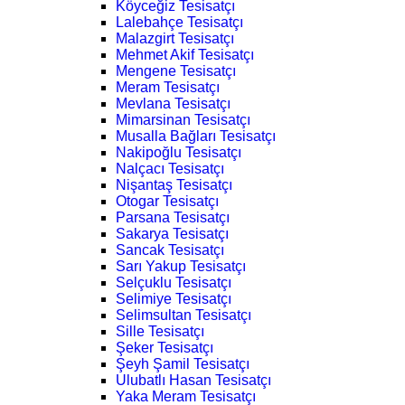
Köyceğiz Tesisatçı
Lalebahçe Tesisatçı
Malazgirt Tesisatçı
Mehmet Akif Tesisatçı
Mengene Tesisatçı
Meram Tesisatçı
Mevlana Tesisatçı
Mimarsinan Tesisatçı
Musalla Bağları Tesisatçı
Nakipoğlu Tesisatçı
Nalçacı Tesisatçı
Nişantaş Tesisatçı
Otogar Tesisatçı
Parsana Tesisatçı
Sakarya Tesisatçı
Sancak Tesisatçı
Sarı Yakup Tesisatçı
Selçuklu Tesisatçı
Selimiye Tesisatçı
Selimsultan Tesisatçı
Sille Tesisatçı
Şeker Tesisatçı
Şeyh Şamil Tesisatçı
Ulubatlı Hasan Tesisatçı
Yaka Meram Tesisatçı