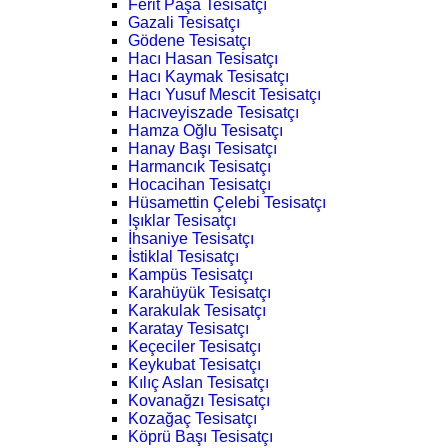
Ferit Paşa Tesisatçı
Gazali Tesisatçı
Gödene Tesisatçı
Hacı Hasan Tesisatçı
Hacı Kaymak Tesisatçı
Hacı Yusuf Mescit Tesisatçı
Hacıveyiszade Tesisatçı
Hamza Oğlu Tesisatçı
Hanay Başı Tesisatçı
Harmancık Tesisatçı
Hocacihan Tesisatçı
Hüsamettin Çelebi Tesisatçı
Işıklar Tesisatçı
İhsaniye Tesisatçı
İstiklal Tesisatçı
Kampüs Tesisatçı
Karahüyük Tesisatçı
Karakulak Tesisatçı
Karatay Tesisatçı
Keçeciler Tesisatçı
Keykubat Tesisatçı
Kılıç Aslan Tesisatçı
Kovanağzı Tesisatçı
Kozağaç Tesisatçı
Köprü Başı Tesisatçı