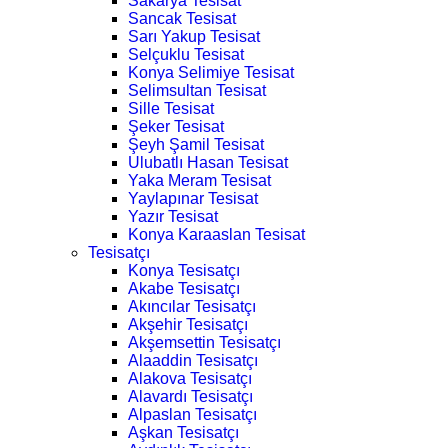
Sakarya Tesisat
Sancak Tesisat
Sarı Yakup Tesisat
Selçuklu Tesisat
Konya Selimiye Tesisat
Selimsultan Tesisat
Sille Tesisat
Şeker Tesisat
Şeyh Şamil Tesisat
Ulubatlı Hasan Tesisat
Yaka Meram Tesisat
Yaylapınar Tesisat
Yazır Tesisat
Konya Karaaslan Tesisat
Tesisatçı
Konya Tesisatçı
Akabe Tesisatçı
Akıncılar Tesisatçı
Akşehir Tesisatçı
Akşemsettin Tesisatçı
Alaaddin Tesisatçı
Alakova Tesisatçı
Alavardı Tesisatçı
Alpaslan Tesisatçı
Aşkan Tesisatçı