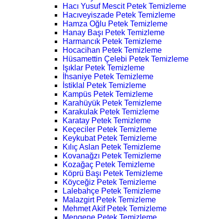
Hacı Yusuf Mescit Petek Temizleme
Hacıveyiszade Petek Temizleme
Hamza Oğlu Petek Temizleme
Hanay Başı Petek Temizleme
Harmancık Petek Temizleme
Hocacihan Petek Temizleme
Hüsamettin Çelebi Petek Temizleme
Işıklar Petek Temizleme
İhsaniye Petek Temizleme
İstiklal Petek Temizleme
Kampüs Petek Temizleme
Karahüyük Petek Temizleme
Karakulak Petek Temizleme
Karatay Petek Temizleme
Keçeciler Petek Temizleme
Keykubat Petek Temizleme
Kılıç Aslan Petek Temizleme
Kovanağzı Petek Temizleme
Kozağaç Petek Temizleme
Köprü Başı Petek Temizleme
Köyceğiz Petek Temizleme
Lalebahçe Petek Temizleme
Malazgirt Petek Temizleme
Mehmet Akif Petek Temizleme
Mengene Petek Temizleme