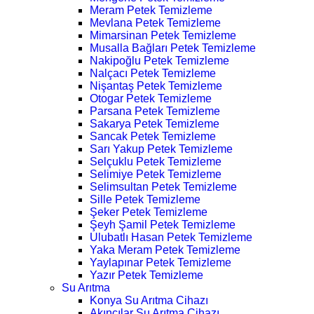
Meram Petek Temizleme
Mevlana Petek Temizleme
Mimarsinan Petek Temizleme
Musalla Bağları Petek Temizleme
Nakipoğlu Petek Temizleme
Nalçacı Petek Temizleme
Nişantaş Petek Temizleme
Otogar Petek Temizleme
Parsana Petek Temizleme
Sakarya Petek Temizleme
Sancak Petek Temizleme
Sarı Yakup Petek Temizleme
Selçuklu Petek Temizleme
Selimiye Petek Temizleme
Selimsultan Petek Temizleme
Sille Petek Temizleme
Şeker Petek Temizleme
Şeyh Şamil Petek Temizleme
Ulubatlı Hasan Petek Temizleme
Yaka Meram Petek Temizleme
Yaylapınar Petek Temizleme
Yazır Petek Temizleme
Su Arıtma
Konya Su Arıtma Cihazı
Akıncılar Su Arıtma Cihazı