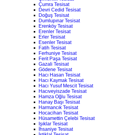
Çumra Tesisat
Devri Cedid Tesisat
Doğuş Tesisat
Dumlupınar Tesisat
Erenköy Tesisat
Erenler Tesisat
Erler Tesisat
Esenler Tesisat
Fatih Tesisat
Ferhuniye Tesisat
Ferit Paşa Tesisat
Gazali Tesisat
Gödene Tesisat
Hacı Hasan Tesisat
Hacı Kaymak Tesisat
Hacı Yusuf Mescit Tesisat
Hacıveyiszade Tesisat
Hamza Oğlu Tesisat
Hanay Başı Tesisat
Harmancık Tesisat
Hocacihan Tesisat
Hüsamettin Çelebi Tesisat
Işıklar Tesisat
İhsaniye Tesisat
İstiklal Tesisat