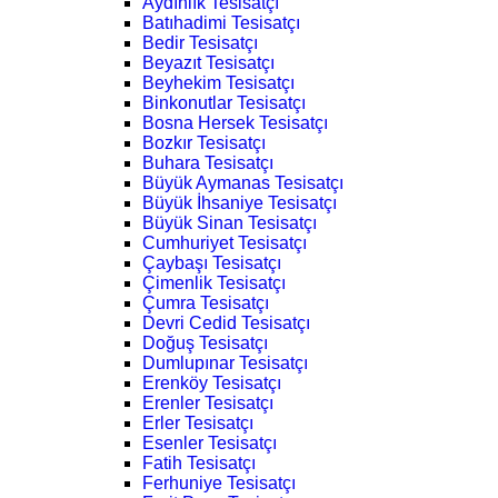
Aydınlık Tesisatçı
Batıhadimi Tesisatçı
Bedir Tesisatçı
Beyazıt Tesisatçı
Beyhekim Tesisatçı
Binkonutlar Tesisatçı
Bosna Hersek Tesisatçı
Bozkır Tesisatçı
Buhara Tesisatçı
Büyük Aymanas Tesisatçı
Büyük İhsaniye Tesisatçı
Büyük Sinan Tesisatçı
Cumhuriyet Tesisatçı
Çaybaşı Tesisatçı
Çimenlik Tesisatçı
Çumra Tesisatçı
Devri Cedid Tesisatçı
Doğuş Tesisatçı
Dumlupınar Tesisatçı
Erenköy Tesisatçı
Erenler Tesisatçı
Erler Tesisatçı
Esenler Tesisatçı
Fatih Tesisatçı
Ferhuniye Tesisatçı